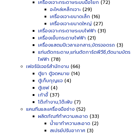
เครื่องเจาะกระดาษระบบมือโยก
(72)
อะไหล่เหล็กเจาะ
(29)
เครื่องเจาะขนาดเล็ก
(16)
เครื่องเจาะขนาดใหญ่
(27)
เครื่องเจาะกระดาษระบบไฟฟ้า
(31)
เครื่องเย็บกระดาษไฟฟ้า
(21)
เครื่องแสตมป์เวลาเอกสาร,บัตรจอดรถ
(3)
แท่นตัดกระดาษ,แท่นตัดการ์ดพีวีซี,ตัดนามบัตร
ไฟฟ้า
(78)
เฟอร์นิเจอร์สำนักงาน
(66)
ตู้ยา ตู้จดหมาย
(14)
ตู้เก็บกุญแจ
(4)
ตู้เซฟ
(4)
เก้าอี้
(37)
โต๊ะทำงาน,โต๊ะพับ
(7)
แคนทีนและเครื่องมือช่าง
(52)
ผลิตภัณฑ์ทำความสะอาด
(33)
น้ำยาทำความสะอาด
(2)
สเปรย์ปรับอากาศ
(3)