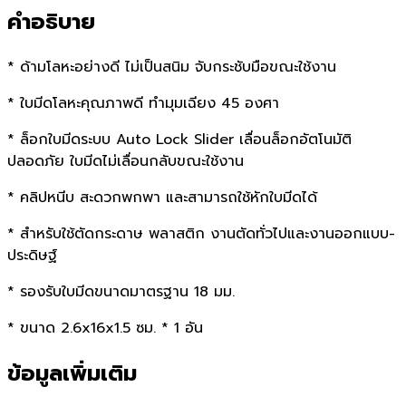
คำอธิบาย
* ด้ามโลหะอย่างดี ไม่เป็นสนิม จับกระชับมือขณะใช้งาน
* ใบมีดโลหะคุณภาพดี ทำมุมเฉียง 45 องศา
* ล็อกใบมีดระบบ Auto Lock Slider เลื่อนล็อกอัตโนมัติ
ปลอดภัย ใบมีดไม่เลื่อนกลับขณะใช้งาน
* คลิปหนีบ สะดวกพกพา และสามารถใช้หักใบมีดได้
* สำหรับใช้ตัดกระดาษ พลาสติก งานตัดทั่วไปและงานออกแบบ-
ประดิษฐ์
* รองรับใบมีดขนาดมาตรฐาน 18 มม.
* ขนาด 2.6x16x1.5 ซม. * 1 อัน
ข้อมูลเพิ่มเติม