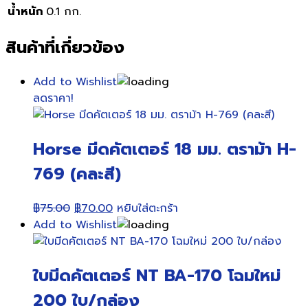
น้ำหนัก
0.1 กก.
สินค้าที่เกี่ยวข้อง
Add to Wishlist
ลดราคา!
Horse มีดคัตเตอร์ 18 มม. ตราม้า H-
769 (คละสี)
Original
Current
฿
75.00
฿
70.00
หยิบใส่ตะกร้า
price
price
Add to Wishlist
was:
is:
฿75.00.
฿70.00.
ใบมีดคัตเตอร์ NT BA-170 โฉมใหม่
200 ใบ/กล่อง