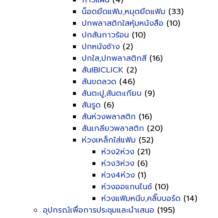
กาวแผ่น
(4)
น็อดยึดแฟ้ม,หมุดยึดแฟ้ม
(33)
ปกพลาสติกใสหุ้มหนังสือ
(10)
ปกสันกาวร้อน
(10)
ปกหนังช้าง
(2)
ปกใส,ปกพลาสติกสี
(16)
สันIBICLICK
(2)
สันขดลวด
(46)
สันตะปู,สันตะเกียบ
(9)
สันรูด
(6)
สันห่วงพลาสติก
(16)
สันเกลียวพลาสติก
(20)
ห่วงเหล็กใส่แฟ้ม
(52)
ห่วง2ห่วง
(21)
ห่วง3ห่วง
(6)
ห่วง4ห่วง
(1)
ห่วงออแกนไนซ์
(10)
ห่วงแฟ้มหนีบ,คลิ๊บบอร์ด
(14)
อุปกรณ์เพื่อการประชุมและนำเสนอ
(195)