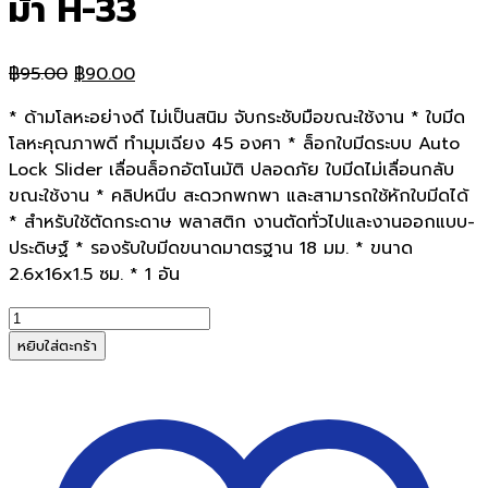
ม้า H-33
Original
Current
฿
95.00
฿
90.00
price
price
* ด้ามโลหะอย่างดี ไม่เป็นสนิม จับกระชับมือขณะใช้งาน * ใบมีด
was:
is:
โลหะคุณภาพดี ทำมุมเฉียง 45 องศา * ล็อกใบมีดระบบ Auto
฿95.00.
฿90.00.
Lock Slider เลื่อนล็อกอัตโนมัติ ปลอดภัย ใบมีดไม่เลื่อนกลับ
ขณะใช้งาน * คลิปหนีบ สะดวกพกพา และสามารถใช้หักใบมีดได้
* สำหรับใช้ตัดกระดาษ พลาสติก งานตัดทั่วไปและงานออกแบบ-
ประดิษฐ์ * รองรับใบมีดขนาดมาตรฐาน 18 มม. * ขนาด
2.6x16x1.5 ซม. * 1 อัน
จำนวน
Horse
หยิบใส่ตะกร้า
มีด
คัต
เตอร์
18
มม.