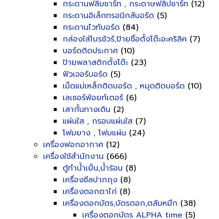
กระดานฟลิบชาร์ท , กระดาษฟลิปชาร์ท
(12)
กระดานอิเล็กทรอนิกส์บอร์ด
(5)
กระดานไวท์บอร์ด
(84)
กล่องใส่โบรชัวร์,ป้ายชื่อตั้งโต๊ะอะคริลิค
(7)
บอร์ดติดประกาศ
(10)
ป้ายพลาสติกตั้งโต๊ะ
(23)
ฟิวเจอร์บอร์ด
(5)
เม็ดแม่เหล็กติดบอร์ด , หมุดติดบอร์ด
(10)
เลเซอร์พ้อยท์เตอร์
(6)
เสากั้นทางเดิน
(2)
แผ่นใส , กรอบแผ่นใส
(7)
โฟมยาง , โฟมแผ่น
(24)
เครื่องฟอกอากาศ
(12)
เครื่องใช้สำนักงาน
(666)
ตู้ทำน้ำเย็น,น้ำร้อน
(8)
เครื่องซีลปากถุง
(8)
เครื่องตอกตาไก่
(8)
เครื่องตอกบัตร,บัตรตอก,ตลับหมึก
(38)
เครื่องตอกบัตร ALPHA time
(5)