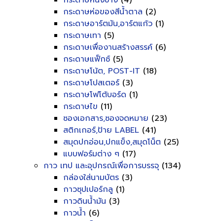
กระดาษหนังช้าง
(4)
กระดาษห่อของสีน้ำตาล
(2)
กระดาษอาร์ตมัน,อาร์ตแก้ว
(1)
กระดาษเทา
(5)
กระดาษเพื่องานสร้างสรรค์
(6)
กระดาษแฟ็กซ์
(5)
กระดาษโน้ต, POST-IT
(18)
กระดาษโปสเตอร์
(3)
กระดาษโฟโต้บอร์ด
(1)
กระดาษไข
(11)
ซองเอกสาร,ซองจดหมาย
(23)
สติกเกอร์,ป้าย LABEL
(41)
สมุดปกอ่อน,ปกแข็ง,สมุดโน็ต
(25)
แบบฟอร์มต่าง ๆ
(17)
กาว เทป และอุปกรณ์เพื่อการบรรจุ
(134)
กล่องใส่นามบัตร
(3)
กาวซุปเปอร์กลู
(1)
กาวดินน้ำมัน
(3)
กาวน้ำ
(6)