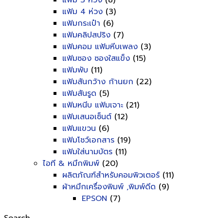
แฟ้ม 3 ห่วง
(8)
แฟ้ม 4 ห่วง
(3)
แฟ้มกระเป๋า
(6)
แฟ้มคลิปสปริง
(7)
แฟ้มคอม แฟ้มหีบเพลง
(3)
แฟ้มซอง ซองใสแข็ง
(15)
แฟ้มพับ
(11)
แฟ้มสันกว้าง ก้านยก
(22)
แฟ้มสันรูด
(5)
แฟ้มหนีบ แฟ้มเจาะ
(21)
แฟ้มเสนอเซ็นต์
(12)
แฟ้มแขวน
(6)
แฟ้มโชว์เอกสาร
(19)
แฟ้มใส่นามบัตร
(11)
ไอที & หมึกพิมพ์
(20)
ผลิตภัณฑ์สำหรับคอมพิวเตอร์
(11)
ผ้าหมึกเครื่องพิมพ์ ,พิมพ์ดีด
(9)
EPSON
(7)