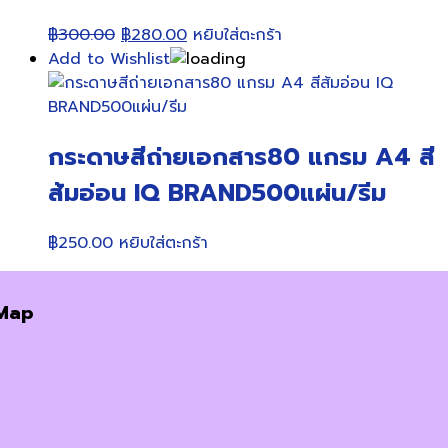
Original
Current
฿
300.00
฿
280.00
หยิบใส่ตะกร้า
price
price
Add to Wishlist
was:
is:
฿300.00.
฿280.00.
กระดาษสีถ่ายเอกสาร80 แกรม A4 สี
ส้มอ่อน IQ BRAND500แผ่น/รีม
฿
250.00
หยิบใส่ตะกร้า
Map