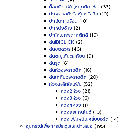
กาวแผ่น
(4)
น็อดยึดแฟ้ม,หมุดยึดแฟ้ม
(33)
ปกพลาสติกใสหุ้มหนังสือ
(10)
ปกสันกาวร้อน
(10)
ปกหนังช้าง
(2)
ปกใส,ปกพลาสติกสี
(16)
สันIBICLICK
(2)
สันขดลวด
(46)
สันตะปู,สันตะเกียบ
(9)
สันรูด
(6)
สันห่วงพลาสติก
(16)
สันเกลียวพลาสติก
(20)
ห่วงเหล็กใส่แฟ้ม
(52)
ห่วง2ห่วง
(21)
ห่วง3ห่วง
(6)
ห่วง4ห่วง
(1)
ห่วงออแกนไนซ์
(10)
ห่วงแฟ้มหนีบ,คลิ๊บบอร์ด
(14)
อุปกรณ์เพื่อการประชุมและนำเสนอ
(195)