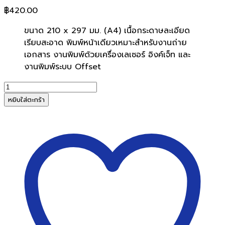
฿
420.00
ขนาด 210 x 297 มม. (A4) เนื้อกระดาษละเอียด
เรียบสะอาด พิมพ์หน้าเดียวเหมาะสำหรับงานถ่าย
เอกสาร งานพิมพ์ด้วยเครื่องเลเซอร์ อิงค์เจ็ท และ
งานพิมพ์ระบบ Offset
จำนวน
Flying
หยิบใส่ตะกร้า
กระดาษ
ถ่าย
เอกสาร
สี
80G
A4
No.23
ส้ม
เข้ม
(500แผ่น/