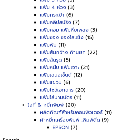
แฟ้ม 3 ห่วง
(8)
แฟ้ม 4 ห่วง
(3)
แฟ้มกระเป๋า
(6)
แฟ้มคลิปสปริง
(7)
แฟ้มคอม แฟ้มหีบเพลง
(3)
แฟ้มซอง ซองใสแข็ง
(15)
แฟ้มพับ
(11)
แฟ้มสันกว้าง ก้านยก
(22)
แฟ้มสันรูด
(5)
แฟ้มหนีบ แฟ้มเจาะ
(21)
แฟ้มเสนอเซ็นต์
(12)
แฟ้มแขวน
(6)
แฟ้มโชว์เอกสาร
(20)
แฟ้มใส่นามบัตร
(11)
ไอที & หมึกพิมพ์
(20)
ผลิตภัณฑ์สำหรับคอมพิวเตอร์
(11)
ผ้าหมึกเครื่องพิมพ์ ,พิมพ์ดีด
(9)
EPSON
(7)