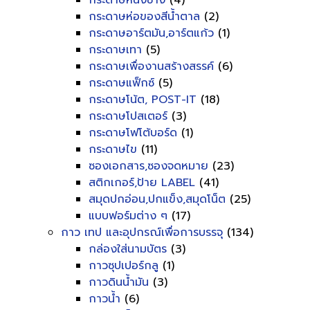
กระดาษหนังช้าง
(4)
กระดาษห่อของสีน้ำตาล
(2)
กระดาษอาร์ตมัน,อาร์ตแก้ว
(1)
กระดาษเทา
(5)
กระดาษเพื่องานสร้างสรรค์
(6)
กระดาษแฟ็กซ์
(5)
กระดาษโน้ต, POST-IT
(18)
กระดาษโปสเตอร์
(3)
กระดาษโฟโต้บอร์ด
(1)
กระดาษไข
(11)
ซองเอกสาร,ซองจดหมาย
(23)
สติกเกอร์,ป้าย LABEL
(41)
สมุดปกอ่อน,ปกแข็ง,สมุดโน็ต
(25)
แบบฟอร์มต่าง ๆ
(17)
กาว เทป และอุปกรณ์เพื่อการบรรจุ
(134)
กล่องใส่นามบัตร
(3)
กาวซุปเปอร์กลู
(1)
กาวดินน้ำมัน
(3)
กาวน้ำ
(6)