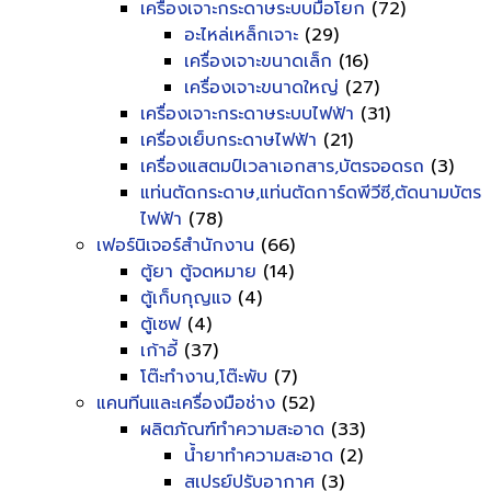
เครื่องเจาะกระดาษระบบมือโยก
(72)
อะไหล่เหล็กเจาะ
(29)
เครื่องเจาะขนาดเล็ก
(16)
เครื่องเจาะขนาดใหญ่
(27)
เครื่องเจาะกระดาษระบบไฟฟ้า
(31)
เครื่องเย็บกระดาษไฟฟ้า
(21)
เครื่องแสตมป์เวลาเอกสาร,บัตรจอดรถ
(3)
แท่นตัดกระดาษ,แท่นตัดการ์ดพีวีซี,ตัดนามบัตร
ไฟฟ้า
(78)
เฟอร์นิเจอร์สำนักงาน
(66)
ตู้ยา ตู้จดหมาย
(14)
ตู้เก็บกุญแจ
(4)
ตู้เซฟ
(4)
เก้าอี้
(37)
โต๊ะทำงาน,โต๊ะพับ
(7)
แคนทีนและเครื่องมือช่าง
(52)
ผลิตภัณฑ์ทำความสะอาด
(33)
น้ำยาทำความสะอาด
(2)
สเปรย์ปรับอากาศ
(3)