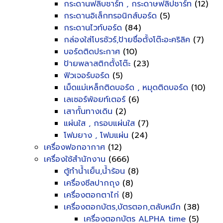
กระดานฟลิบชาร์ท , กระดาษฟลิปชาร์ท
(12)
กระดานอิเล็กทรอนิกส์บอร์ด
(5)
กระดานไวท์บอร์ด
(84)
กล่องใส่โบรชัวร์,ป้ายชื่อตั้งโต๊ะอะคริลิค
(7)
บอร์ดติดประกาศ
(10)
ป้ายพลาสติกตั้งโต๊ะ
(23)
ฟิวเจอร์บอร์ด
(5)
เม็ดแม่เหล็กติดบอร์ด , หมุดติดบอร์ด
(10)
เลเซอร์พ้อยท์เตอร์
(6)
เสากั้นทางเดิน
(2)
แผ่นใส , กรอบแผ่นใส
(7)
โฟมยาง , โฟมแผ่น
(24)
เครื่องฟอกอากาศ
(12)
เครื่องใช้สำนักงาน
(666)
ตู้ทำน้ำเย็น,น้ำร้อน
(8)
เครื่องซีลปากถุง
(8)
เครื่องตอกตาไก่
(8)
เครื่องตอกบัตร,บัตรตอก,ตลับหมึก
(38)
เครื่องตอกบัตร ALPHA time
(5)