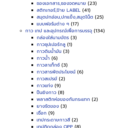
ซองเอกสาร,ซองจดหมาย
(23)
สติกเกอร์,ป้าย LABEL
(41)
สมุดปกอ่อน,ปกแข็ง,สมุดโน็ต
(25)
แบบฟอร์มต่าง ๆ
(17)
กาว เทป และอุปกรณ์เพื่อการบรรจุ
(134)
กล่องใส่นามบัตร
(3)
กาวซุปเปอร์กลู
(1)
กาวดินน้ำมัน
(3)
กาวน้ำ
(6)
กาวลาเท็กซ์
(3)
กาวสารพัดประโยชน์
(6)
กาวสเปรย์
(2)
กาวแท่ง
(9)
ปืนยิงกาว
(8)
พลาสติกห่อของกันกระแทก
(2)
ยางรัดของ
(3)
เชื่อก
(9)
เทปกระดาษกาวสี
(2)
เทปติดกล่อง OPP
(8)