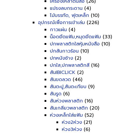
เครื่องเหลาดินสอ
(26)
แปรงลบกระดาน
(4)
ไม้บรรทัด, ฟุตเหล็ก
(10)
อุปกรณ์เพื่อการเข้าเล่ม
(226)
กาวแผ่น
(4)
น็อดยึดแฟ้ม,หมุดยึดแฟ้ม
(33)
ปกพลาสติกใสหุ้มหนังสือ
(10)
ปกสันกาวร้อน
(10)
ปกหนังช้าง
(2)
ปกใส,ปกพลาสติกสี
(16)
สันIBICLICK
(2)
สันขดลวด
(46)
สันตะปู,สันตะเกียบ
(9)
สันรูด
(6)
สันห่วงพลาสติก
(16)
สันเกลียวพลาสติก
(20)
ห่วงเหล็กใส่แฟ้ม
(52)
ห่วง2ห่วง
(21)
ห่วง3ห่วง
(6)