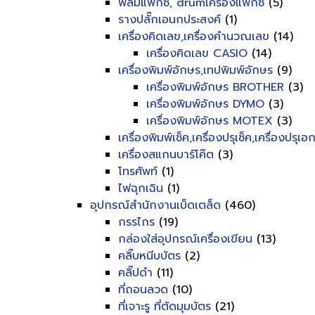
ฟิลม์แฟ็กซ์, drumเครื่องแฟ็กซ์
(5)
รางปลั๊กเอนกประสงค์
(1)
เครื่องคิดเลข,เครื่องคำนวณเลข
(14)
เครื่องคิดเลข CASIO
(14)
เครื่องพิมพ์อักษร,เทปพิมพ์อักษร
(9)
เครื่องพิมพ์อักษร BROTHER
(3)
เครื่องพิมพ์อักษร DYMO
(3)
เครื่องพิมพ์อักษร MOTEX
(3)
เครื่องพิมพ์เช็ค,เครื่องปรุเช็ค,เครื่องปรุเ
เครื่องสแกนบาร์โค๊ต
(3)
โทรศัพท์
(1)
ไฟฉุกเฉิน
(1)
อุปกรณ์สำนักงานเบ็ดเตล็ด
(460)
กรรไกร
(19)
กล่องใส่อุปกรณ์เครื่องเขียน
(13)
คลิ๊บหนีบบัตร
(2)
คลิ๊ปดำ
(11)
ที่ถอนลวด
(10)
ที่เจาะรู ที่ตัดมุมบัตร
(21)