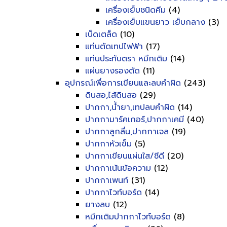
เครื่องเย็บชนิดคีม
(4)
เครื่องเย็บแขนยาว เย็บกลาง
(3)
เบ็ดเตล็ด
(10)
แท่นตัดเทปไฟฟ้า
(17)
แท่นประทับตรา หมึกเติม
(14)
แผ่นยางรองตัด
(11)
อุปกรณ์เพื่อการเขียนและลบคำผิด
(243)
ดินสอ,ไส้ดินสอ
(29)
ปากกา,น้ำยา,เทปลบคำผิด
(14)
ปากกามาร์คเกอร์,ปากกาเคมี
(40)
ปากกาลูกลื่น,ปากกาเจล
(19)
ปากกาหัวเข็ม
(5)
ปากกาเขียนแผ่นใส/ซีดี
(20)
ปากกาเน้นข้อความ
(12)
ปากกาเพนท์
(31)
ปากกาไวท์บอร์ด
(14)
ยางลบ
(12)
หมึกเติมปากกาไวท์บอร์ด
(8)