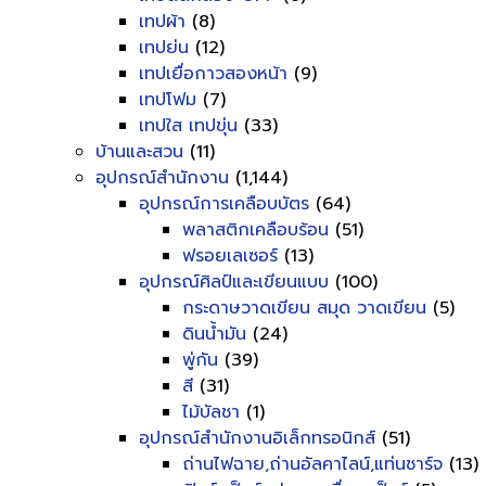
เทปผ้า
(8)
เทปย่น
(12)
เทปเยื่อกาวสองหน้า
(9)
เทปโฟม
(7)
เทปใส เทปขุ่น
(33)
บ้านและสวน
(11)
อุปกรณ์สำนักงาน
(1,144)
อุปกรณ์การเคลือบบัตร
(64)
พลาสติกเคลือบร้อน
(51)
ฟรอยเลเซอร์
(13)
อุปกรณ์ศิลป์และเขียนแบบ
(100)
กระดาษวาดเขียน สมุด วาดเขียน
(5)
ดินน้ำมัน
(24)
พู่กัน
(39)
สี
(31)
ไม้บัลชา
(1)
อุปกรณ์สำนักงานอิเล็กทรอนิกส์
(51)
ถ่านไฟฉาย,ถ่านอัลคาไลน์,แท่นชาร์จ
(13)