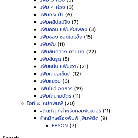
แฟ้ม 3 ห่วง
(8)
แฟ้ม 4 ห่วง
(3)
แฟ้มกระเป๋า
(6)
แฟ้มคลิปสปริง
(7)
แฟ้มคอม แฟ้มหีบเพลง
(3)
แฟ้มซอง ซองใสแข็ง
(15)
แฟ้มพับ
(11)
แฟ้มสันกว้าง ก้านยก
(22)
แฟ้มสันรูด
(5)
แฟ้มหนีบ แฟ้มเจาะ
(21)
แฟ้มเสนอเซ็นต์
(12)
แฟ้มแขวน
(6)
แฟ้มโชว์เอกสาร
(19)
แฟ้มใส่นามบัตร
(11)
ไอที & หมึกพิมพ์
(20)
ผลิตภัณฑ์สำหรับคอมพิวเตอร์
(11)
ผ้าหมึกเครื่องพิมพ์ ,พิมพ์ดีด
(9)
EPSON
(7)