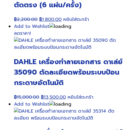
ตัดตรง (6 แผ่น/ครั้ง)
Original
Current
฿
2,200.00
฿
1,800.00
หยิบใส่ตะกร้า
price
price
Add to Wishlist
was:
is:
ลดราคา!
฿2,200.00.
฿1,800.00.
DAHLE เครื่องทำลายเอกสาร ดาเล่ย์
35090 ตัดละเอียดพร้อมระบบป้อน
กระดาษอัตโนมัติ
Original
Current
฿
15,000.00
฿
13,500.00
หยิบใส่ตะกร้า
price
price
Add to Wishlist
was:
is:
฿15,000.00.
฿13,500.00.