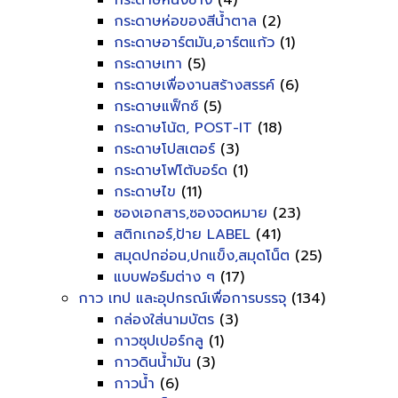
กระดาษหนังช้าง
(4)
กระดาษห่อของสีน้ำตาล
(2)
กระดาษอาร์ตมัน,อาร์ตแก้ว
(1)
กระดาษเทา
(5)
กระดาษเพื่องานสร้างสรรค์
(6)
กระดาษแฟ็กซ์
(5)
กระดาษโน้ต, POST-IT
(18)
กระดาษโปสเตอร์
(3)
กระดาษโฟโต้บอร์ด
(1)
กระดาษไข
(11)
ซองเอกสาร,ซองจดหมาย
(23)
สติกเกอร์,ป้าย LABEL
(41)
สมุดปกอ่อน,ปกแข็ง,สมุดโน็ต
(25)
แบบฟอร์มต่าง ๆ
(17)
กาว เทป และอุปกรณ์เพื่อการบรรจุ
(134)
กล่องใส่นามบัตร
(3)
กาวซุปเปอร์กลู
(1)
กาวดินน้ำมัน
(3)
กาวน้ำ
(6)