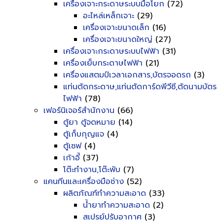
เครื่องเจาะกระดาษระบบมือโยก
(72)
อะไหล่เหล็กเจาะ
(29)
เครื่องเจาะขนาดเล็ก
(16)
เครื่องเจาะขนาดใหญ่
(27)
เครื่องเจาะกระดาษระบบไฟฟ้า
(31)
เครื่องเย็บกระดาษไฟฟ้า
(21)
เครื่องแสตมป์เวลาเอกสาร,บัตรจอดรถ
(3)
แท่นตัดกระดาษ,แท่นตัดการ์ดพีวีซี,ตัดนามบัตร
ไฟฟ้า
(78)
เฟอร์นิเจอร์สำนักงาน
(66)
ตู้ยา ตู้จดหมาย
(14)
ตู้เก็บกุญแจ
(4)
ตู้เซฟ
(4)
เก้าอี้
(37)
โต๊ะทำงาน,โต๊ะพับ
(7)
แคนทีนและเครื่องมือช่าง
(52)
ผลิตภัณฑ์ทำความสะอาด
(33)
น้ำยาทำความสะอาด
(2)
สเปรย์ปรับอากาศ
(3)