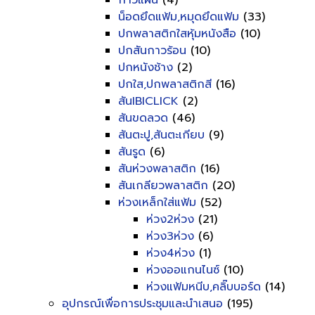
กาวแผ่น
(4)
น็อดยึดแฟ้ม,หมุดยึดแฟ้ม
(33)
ปกพลาสติกใสหุ้มหนังสือ
(10)
ปกสันกาวร้อน
(10)
ปกหนังช้าง
(2)
ปกใส,ปกพลาสติกสี
(16)
สันIBICLICK
(2)
สันขดลวด
(46)
สันตะปู,สันตะเกียบ
(9)
สันรูด
(6)
สันห่วงพลาสติก
(16)
สันเกลียวพลาสติก
(20)
ห่วงเหล็กใส่แฟ้ม
(52)
ห่วง2ห่วง
(21)
ห่วง3ห่วง
(6)
ห่วง4ห่วง
(1)
ห่วงออแกนไนซ์
(10)
ห่วงแฟ้มหนีบ,คลิ๊บบอร์ด
(14)
อุปกรณ์เพื่อการประชุมและนำเสนอ
(195)