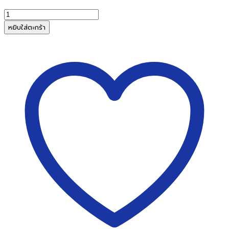
จำนวน
DAHLE
หยิบใส่ตะกร้า
Find
Dust
Filter
(ไส้
กรอง
เครื่อง
กรอง
อากาศ)
20710
ชิ้น