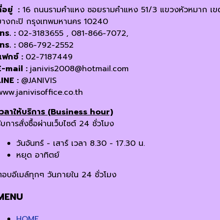
ี่อยู่ :
16 ถนนรามคำแหง ซอยรามคำแหง 51/3 แขวงหัวหมาก เข
บางกะปิ กรุงเทพมหานคร 10240
โทร. :
02-3183655 , 081-866-7072,
โทร. :
086-792-2552
แฟกซ์ :
02-7187449
E-mail :
janivis2008@hotmail.com
LINE :
@JANIVIS
www.janivisoffice.co.th
เวลาให้บริการ (Business hour)
ับการสั่งซื้อผ่านเว็บไซต์ 24 ชั่วโมง
วันจันทร์ - เสาร์ เวลา 8.30 - 17.30 น.
หยุด อาทิตย์
ตอบอีเมล์ทุกๆ วันภายใน 24 ชั่วโมง
MENU
HOME