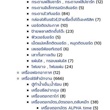
กระดานฟลิบชาร์ท , กระดาษฟลิปชาร์ท
(12)
กระดานอิเล็กทรอนิกส์บอร์ด
(5)
กระดานไวท์บอร์ด
(84)
กล่องใส่โบรชัวร์,ป้ายชื่อตั้งโต๊ะอะคริลิค
(7)
บอร์ดติดประกาศ
(10)
ป้ายพลาสติกตั้งโต๊ะ
(23)
ฟิวเจอร์บอร์ด
(5)
เม็ดแม่เหล็กติดบอร์ด , หมุดติดบอร์ด
(10)
เลเซอร์พ้อยท์เตอร์
(6)
เสากั้นทางเดิน
(2)
แผ่นใส , กรอบแผ่นใส
(7)
โฟมยาง , โฟมแผ่น
(24)
เครื่องฟอกอากาศ
(12)
เครื่องใช้สำนักงาน
(666)
ตู้ทำน้ำเย็น,น้ำร้อน
(8)
เครื่องซีลปากถุง
(8)
เครื่องตอกตาไก่
(8)
เครื่องตอกบัตร,บัตรตอก,ตลับหมึก
(38)
เครื่องตอกบัตร ALPHA time
(5)