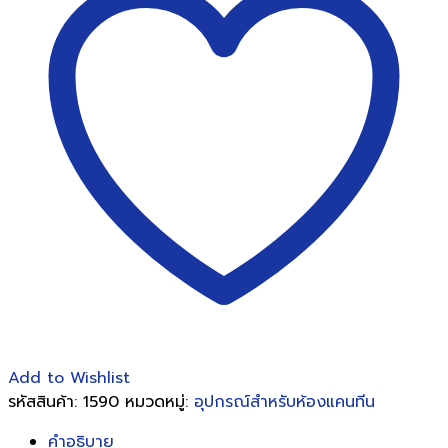
กระดาษ
ชำระ
ม้วน
ใหญ่
จัม
โบ้
โรล
ชิ้น
Add to Wishlist
รหัสสินค้า:
1590
หมวดหมู่:
อุปกรณ์สำหรับห้องแคนทีน
คำอธิบาย