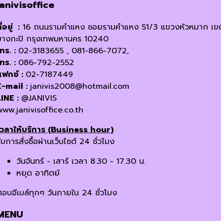
janivisoffice
ี่อยู่ :
16 ถนนรามคำแหง ซอยรามคำแหง 51/3 แขวงหัวหมาก เข
บางกะปิ กรุงเทพมหานคร 10240
โทร. :
02-3183655 , 081-866-7072,
โทร. :
086-792-2552
แฟกซ์ :
02-7187449
E-mail :
janivis2008@hotmail.com
LINE :
@JANIVIS
www.janivisoffice.co.th
เวลาให้บริการ (Business hour)
ับการสั่งซื้อผ่านเว็บไซต์ 24 ชั่วโมง
วันจันทร์ - เสาร์ เวลา 8.30 - 17.30 น.
หยุด อาทิตย์
ตอบอีเมล์ทุกๆ วันภายใน 24 ชั่วโมง
MENU