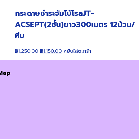
กระดาษชำระจัมโบ้โรลJT-
ACSEPT(2ชั้น)ยาว300เมตร 12ม้วน/
หีบ
Original
Current
฿
1,250.00
฿
1,150.00
หยิบใส่ตะกร้า
price
price
was:
is:
Map
฿1,250.00.
฿1,150.00.