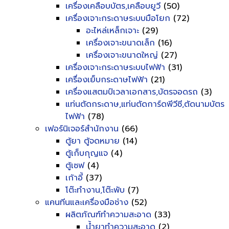
เครื่องเคลือบบัตร,เคลือบยูวี
(50)
เครื่องเจาะกระดาษระบบมือโยก
(72)
อะไหล่เหล็กเจาะ
(29)
เครื่องเจาะขนาดเล็ก
(16)
เครื่องเจาะขนาดใหญ่
(27)
เครื่องเจาะกระดาษระบบไฟฟ้า
(31)
เครื่องเย็บกระดาษไฟฟ้า
(21)
เครื่องแสตมป์เวลาเอกสาร,บัตรจอดรถ
(3)
แท่นตัดกระดาษ,แท่นตัดการ์ดพีวีซี,ตัดนามบัตร
ไฟฟ้า
(78)
เฟอร์นิเจอร์สำนักงาน
(66)
ตู้ยา ตู้จดหมาย
(14)
ตู้เก็บกุญแจ
(4)
ตู้เซฟ
(4)
เก้าอี้
(37)
โต๊ะทำงาน,โต๊ะพับ
(7)
แคนทีนและเครื่องมือช่าง
(52)
ผลิตภัณฑ์ทำความสะอาด
(33)
น้ำยาทำความสะอาด
(2)