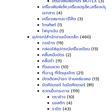
เครื่องพิมพ์อักษร MOTEX
(3)
เครื่องพิมพ์เช็ค,เครื่องปรุเช็ค,เครื่องปรุ
เอกสาร
(4)
เครื่องสแกนบาร์โค๊ต
(3)
โทรศัพท์
(1)
ไฟฉุกเฉิน
(1)
อุปกรณ์สำนักงานเบ็ดเตล็ด
(460)
กรรไกร
(19)
กล่องใส่อุปกรณ์เครื่องเขียน
(13)
คลิ๊บหนีบบัตร
(2)
คลิ๊ปดำ
(11)
ที่ถอนลวด
(10)
ที่เจาะรู ที่ตัดมุมบัตร
(21)
บัตรติดหน้าอก ป้ายคล้องคอ
(13)
มีดคัตเตอร์ ใบมีดคัตเตอร์
(81)
ลวดเย็บกระดาษ
(119)
ตราช้าง
(10)
บอสติก
(4)
ราปิด
(43)