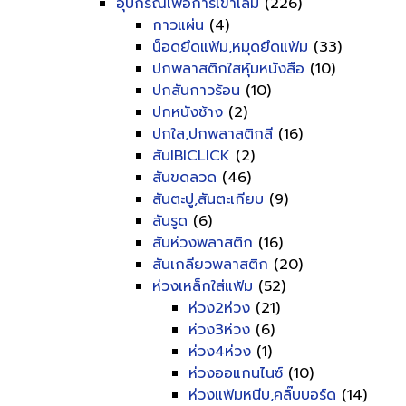
อุปกรณ์เพื่อการเข้าเล่ม
(226)
กาวแผ่น
(4)
น็อดยึดแฟ้ม,หมุดยึดแฟ้ม
(33)
ปกพลาสติกใสหุ้มหนังสือ
(10)
ปกสันกาวร้อน
(10)
ปกหนังช้าง
(2)
ปกใส,ปกพลาสติกสี
(16)
สันIBICLICK
(2)
สันขดลวด
(46)
สันตะปู,สันตะเกียบ
(9)
สันรูด
(6)
สันห่วงพลาสติก
(16)
สันเกลียวพลาสติก
(20)
ห่วงเหล็กใส่แฟ้ม
(52)
ห่วง2ห่วง
(21)
ห่วง3ห่วง
(6)
ห่วง4ห่วง
(1)
ห่วงออแกนไนซ์
(10)
ห่วงแฟ้มหนีบ,คลิ๊บบอร์ด
(14)