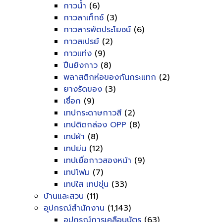
กาวน้ำ
(6)
กาวลาเท็กซ์
(3)
กาวสารพัดประโยชน์
(6)
กาวสเปรย์
(2)
กาวแท่ง
(9)
ปืนยิงกาว
(8)
พลาสติกห่อของกันกระแทก
(2)
ยางรัดของ
(3)
เชื่อก
(9)
เทปกระดาษกาวสี
(2)
เทปติดกล่อง OPP
(8)
เทปผ้า
(8)
เทปย่น
(12)
เทปเยื่อกาวสองหน้า
(9)
เทปโฟม
(7)
เทปใส เทปขุ่น
(33)
บ้านและสวน
(11)
อุปกรณ์สำนักงาน
(1,143)
อุปกรณ์การเคลือบบัตร
(63)