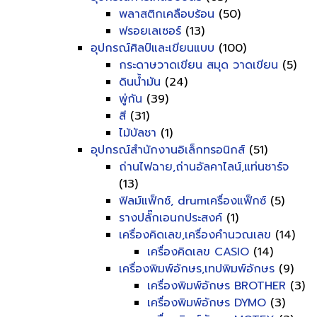
พลาสติกเคลือบร้อน
(50)
ฟรอยเลเซอร์
(13)
อุปกรณ์ศิลป์และเขียนแบบ
(100)
กระดาษวาดเขียน สมุด วาดเขียน
(5)
ดินน้ำมัน
(24)
พู่กัน
(39)
สี
(31)
ไม้บัลชา
(1)
อุปกรณ์สำนักงานอิเล็กทรอนิกส์
(51)
ถ่านไฟฉาย,ถ่านอัลคาไลน์,แท่นชาร์จ
(13)
ฟิลม์แฟ็กซ์, drumเครื่องแฟ็กซ์
(5)
รางปลั๊กเอนกประสงค์
(1)
เครื่องคิดเลข,เครื่องคำนวณเลข
(14)
เครื่องคิดเลข CASIO
(14)
เครื่องพิมพ์อักษร,เทปพิมพ์อักษร
(9)
เครื่องพิมพ์อักษร BROTHER
(3)
เครื่องพิมพ์อักษร DYMO
(3)