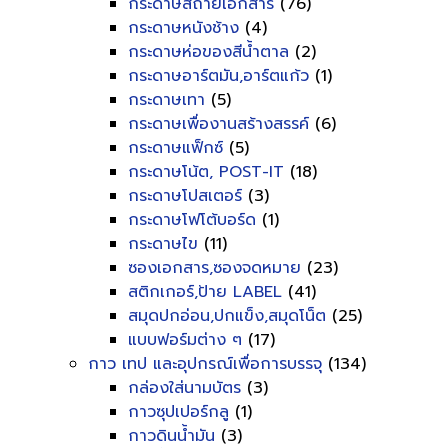
กระดาษสีถ่ายเอกสาร
(76)
กระดาษหนังช้าง
(4)
กระดาษห่อของสีน้ำตาล
(2)
กระดาษอาร์ตมัน,อาร์ตแก้ว
(1)
กระดาษเทา
(5)
กระดาษเพื่องานสร้างสรรค์
(6)
กระดาษแฟ็กซ์
(5)
กระดาษโน้ต, POST-IT
(18)
กระดาษโปสเตอร์
(3)
กระดาษโฟโต้บอร์ด
(1)
กระดาษไข
(11)
ซองเอกสาร,ซองจดหมาย
(23)
สติกเกอร์,ป้าย LABEL
(41)
สมุดปกอ่อน,ปกแข็ง,สมุดโน็ต
(25)
แบบฟอร์มต่าง ๆ
(17)
กาว เทป และอุปกรณ์เพื่อการบรรจุ
(134)
กล่องใส่นามบัตร
(3)
กาวซุปเปอร์กลู
(1)
กาวดินน้ำมัน
(3)