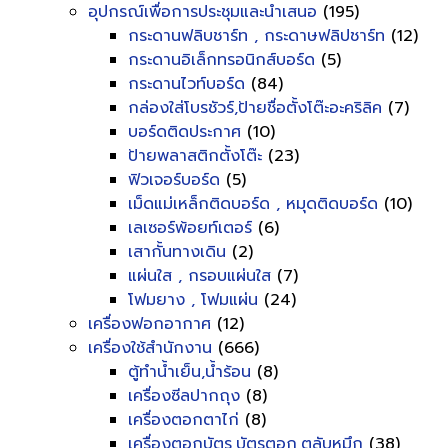
อุปกรณ์เพื่อการประชุมและนำเสนอ
(195)
กระดานฟลิบชาร์ท , กระดาษฟลิปชาร์ท
(12)
กระดานอิเล็กทรอนิกส์บอร์ด
(5)
กระดานไวท์บอร์ด
(84)
กล่องใส่โบรชัวร์,ป้ายชื่อตั้งโต๊ะอะคริลิค
(7)
บอร์ดติดประกาศ
(10)
ป้ายพลาสติกตั้งโต๊ะ
(23)
ฟิวเจอร์บอร์ด
(5)
เม็ดแม่เหล็กติดบอร์ด , หมุดติดบอร์ด
(10)
เลเซอร์พ้อยท์เตอร์
(6)
เสากั้นทางเดิน
(2)
แผ่นใส , กรอบแผ่นใส
(7)
โฟมยาง , โฟมแผ่น
(24)
เครื่องฟอกอากาศ
(12)
เครื่องใช้สำนักงาน
(666)
ตู้ทำน้ำเย็น,น้ำร้อน
(8)
เครื่องซีลปากถุง
(8)
เครื่องตอกตาไก่
(8)
เครื่องตอกบัตร,บัตรตอก,ตลับหมึก
(38)