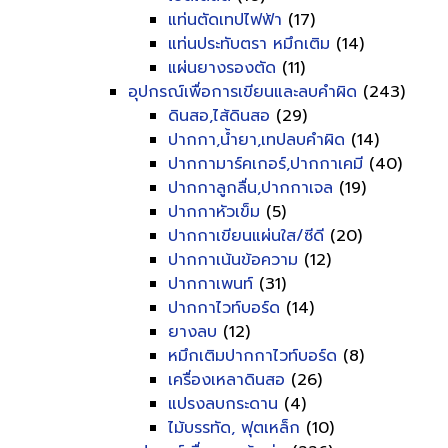
แท่นตัดเทปไฟฟ้า
(17)
แท่นประทับตรา หมึกเติม
(14)
แผ่นยางรองตัด
(11)
อุปกรณ์เพื่อการเขียนและลบคำผิด
(243)
ดินสอ,ไส้ดินสอ
(29)
ปากกา,น้ำยา,เทปลบคำผิด
(14)
ปากกามาร์คเกอร์,ปากกาเคมี
(40)
ปากกาลูกลื่น,ปากกาเจล
(19)
ปากกาหัวเข็ม
(5)
ปากกาเขียนแผ่นใส/ซีดี
(20)
ปากกาเน้นข้อความ
(12)
ปากกาเพนท์
(31)
ปากกาไวท์บอร์ด
(14)
ยางลบ
(12)
หมึกเติมปากกาไวท์บอร์ด
(8)
เครื่องเหลาดินสอ
(26)
แปรงลบกระดาน
(4)
ไม้บรรทัด, ฟุตเหล็ก
(10)