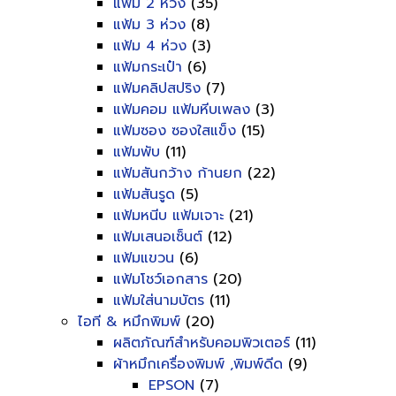
แฟ้ม 2 ห่วง
(35)
แฟ้ม 3 ห่วง
(8)
แฟ้ม 4 ห่วง
(3)
แฟ้มกระเป๋า
(6)
แฟ้มคลิปสปริง
(7)
แฟ้มคอม แฟ้มหีบเพลง
(3)
แฟ้มซอง ซองใสแข็ง
(15)
แฟ้มพับ
(11)
แฟ้มสันกว้าง ก้านยก
(22)
แฟ้มสันรูด
(5)
แฟ้มหนีบ แฟ้มเจาะ
(21)
แฟ้มเสนอเซ็นต์
(12)
แฟ้มแขวน
(6)
แฟ้มโชว์เอกสาร
(20)
แฟ้มใส่นามบัตร
(11)
ไอที & หมึกพิมพ์
(20)
ผลิตภัณฑ์สำหรับคอมพิวเตอร์
(11)
ผ้าหมึกเครื่องพิมพ์ ,พิมพ์ดีด
(9)
EPSON
(7)