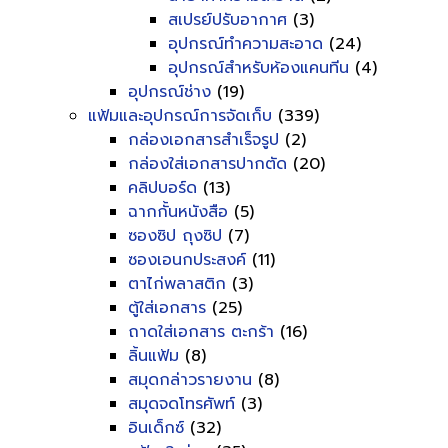
สเปรย์ปรับอากาศ
(3)
อุปกรณ์ทำความสะอาด
(24)
อุปกรณ์สำหรับห้องแคนทีน
(4)
อุปกรณ์ช่าง
(19)
แฟ้มและอุปกรณ์การจัดเก็บ
(339)
กล่องเอกสารสำเร็จรูป
(2)
กล่องใส่เอกสารปากตัด
(20)
คลิปบอร์ด
(13)
ฉากกั้นหนังสือ
(5)
ซองซิป ถุงซิป
(7)
ซองเอนกประสงค์
(11)
ตาไก่พลาสติก
(3)
ตู้ใส่เอกสาร
(25)
ถาดใส่เอกสาร ตะกร้า
(16)
ลิ้นแฟ้ม
(8)
สมุดกล่าวรายงาน
(8)
สมุดจดโทรศัพท์
(3)
อินเด็กซ์
(32)