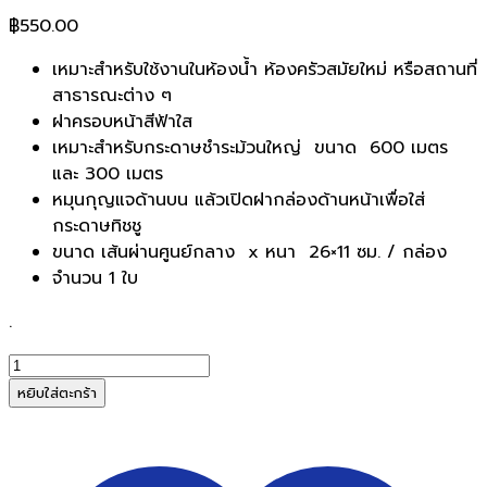
฿
550.00
เหมาะสำหรับใช้งานในห้องน้ำ ห้องครัวสมัยใหม่ หรือสถานที่
สาธารณะต่าง ๆ
ฝาครอบหน้าสีฟ้าใส
เหมาะสำหรับกระดาษชำระม้วนใหญ่ ขนาด 600 เมตร
และ 300 เมตร
หมุนกุญแจด้านบน แล้วเปิดฝากล่องด้านหน้าเพื่อใส่
กระดาษทิชชู
ขนาด เส้นผ่านศูนย์กลาง x หนา 26×11 ซม. / กล่อง
จำนวน 1 ใบ
.
จำนวน
BJC
หยิบใส่ตะกร้า
Hygienist
กล่อง
ใส่