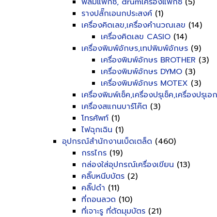
ฟิลม์แฟ็กซ์, drumเครื่องแฟ็กซ์
(5)
รางปลั๊กเอนกประสงค์
(1)
เครื่องคิดเลข,เครื่องคำนวณเลข
(14)
เครื่องคิดเลข CASIO
(14)
เครื่องพิมพ์อักษร,เทปพิมพ์อักษร
(9)
เครื่องพิมพ์อักษร BROTHER
(3)
เครื่องพิมพ์อักษร DYMO
(3)
เครื่องพิมพ์อักษร MOTEX
(3)
เครื่องพิมพ์เช็ค,เครื่องปรุเช็ค,เครื่องปรุเ
เครื่องสแกนบาร์โค๊ต
(3)
โทรศัพท์
(1)
ไฟฉุกเฉิน
(1)
อุปกรณ์สำนักงานเบ็ดเตล็ด
(460)
กรรไกร
(19)
กล่องใส่อุปกรณ์เครื่องเขียน
(13)
คลิ๊บหนีบบัตร
(2)
คลิ๊ปดำ
(11)
ที่ถอนลวด
(10)
ที่เจาะรู ที่ตัดมุมบัตร
(21)