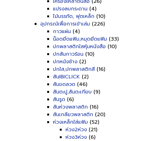
เครื่องเหลาดินสอ
(26)
แปรงลบกระดาน
(4)
ไม้บรรทัด, ฟุตเหล็ก
(10)
อุปกรณ์เพื่อการเข้าเล่ม
(226)
กาวแผ่น
(4)
น็อดยึดแฟ้ม,หมุดยึดแฟ้ม
(33)
ปกพลาสติกใสหุ้มหนังสือ
(10)
ปกสันกาวร้อน
(10)
ปกหนังช้าง
(2)
ปกใส,ปกพลาสติกสี
(16)
สันIBICLICK
(2)
สันขดลวด
(46)
สันตะปู,สันตะเกียบ
(9)
สันรูด
(6)
สันห่วงพลาสติก
(16)
สันเกลียวพลาสติก
(20)
ห่วงเหล็กใส่แฟ้ม
(52)
ห่วง2ห่วง
(21)
ห่วง3ห่วง
(6)