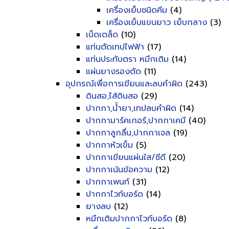
เครื่องเย็บชนิดคีม
(4)
เครื่องเย็บแขนยาว เย็บกลาง
(3)
เบ็ดเตล็ด
(10)
แท่นตัดเทปไฟฟ้า
(17)
แท่นประทับตรา หมึกเติม
(14)
แผ่นยางรองตัด
(11)
อุปกรณ์เพื่อการเขียนและลบคำผิด
(243)
ดินสอ,ไส้ดินสอ
(29)
ปากกา,น้ำยา,เทปลบคำผิด
(14)
ปากกามาร์คเกอร์,ปากกาเคมี
(40)
ปากกาลูกลื่น,ปากกาเจล
(19)
ปากกาหัวเข็ม
(5)
ปากกาเขียนแผ่นใส/ซีดี
(20)
ปากกาเน้นข้อความ
(12)
ปากกาเพนท์
(31)
ปากกาไวท์บอร์ด
(14)
ยางลบ
(12)
หมึกเติมปากกาไวท์บอร์ด
(8)