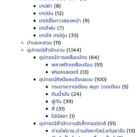
เทปผ้า
(8)
เทปย่น
(12)
เทปเยื่อกาวสองหน้า
(9)
เทปโฟม
(7)
เทปใส เทปขุ่น
(33)
บ้านและสวน
(11)
อุปกรณ์สำนักงาน
(1,144)
อุปกรณ์การเคลือบบัตร
(64)
พลาสติกเคลือบร้อน
(51)
ฟรอยเลเซอร์
(13)
อุปกรณ์ศิลป์และเขียนแบบ
(100)
กระดาษวาดเขียน สมุด วาดเขียน
(5)
ดินน้ำมัน
(24)
พู่กัน
(39)
สี
(31)
ไม้บัลชา
(1)
อุปกรณ์สำนักงานอิเล็กทรอนิกส์
(51)
ถ่านไฟฉาย,ถ่านอัลคาไลน์,แท่นชาร์จ
(13)