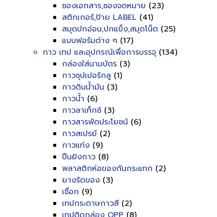
ซองเอกสาร,ซองจดหมาย
(23)
สติกเกอร์,ป้าย LABEL
(41)
สมุดปกอ่อน,ปกแข็ง,สมุดโน็ต
(25)
แบบฟอร์มต่าง ๆ
(17)
กาว เทป และอุปกรณ์เพื่อการบรรจุ
(134)
กล่องใส่นามบัตร
(3)
กาวซุปเปอร์กลู
(1)
กาวดินน้ำมัน
(3)
กาวน้ำ
(6)
กาวลาเท็กซ์
(3)
กาวสารพัดประโยชน์
(6)
กาวสเปรย์
(2)
กาวแท่ง
(9)
ปืนยิงกาว
(8)
พลาสติกห่อของกันกระแทก
(2)
ยางรัดของ
(3)
เชื่อก
(9)
เทปกระดาษกาวสี
(2)
เทปติดกล่อง OPP
(8)