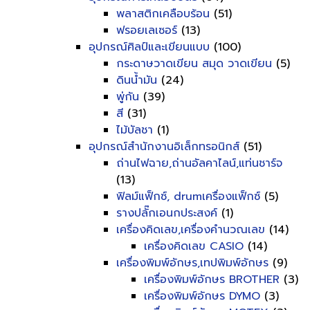
พลาสติกเคลือบร้อน
(51)
ฟรอยเลเซอร์
(13)
อุปกรณ์ศิลป์และเขียนแบบ
(100)
กระดาษวาดเขียน สมุด วาดเขียน
(5)
ดินน้ำมัน
(24)
พู่กัน
(39)
สี
(31)
ไม้บัลชา
(1)
อุปกรณ์สำนักงานอิเล็กทรอนิกส์
(51)
ถ่านไฟฉาย,ถ่านอัลคาไลน์,แท่นชาร์จ
(13)
ฟิลม์แฟ็กซ์, drumเครื่องแฟ็กซ์
(5)
รางปลั๊กเอนกประสงค์
(1)
เครื่องคิดเลข,เครื่องคำนวณเลข
(14)
เครื่องคิดเลข CASIO
(14)
เครื่องพิมพ์อักษร,เทปพิมพ์อักษร
(9)
เครื่องพิมพ์อักษร BROTHER
(3)
เครื่องพิมพ์อักษร DYMO
(3)