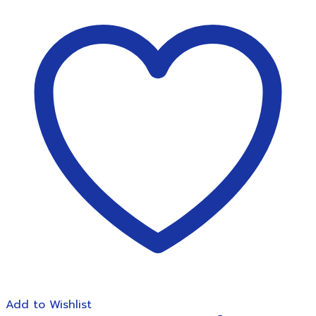
เหล็ก
ใบ
โพธิ์
18
นิ้ว
ชิ้น
Add to Wishlist