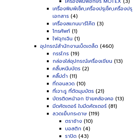
เครื่องพิมพ์อักษร MOTEX
(3)
เครื่องพิมพ์เช็ค,เครื่องปรุเช็ค,เครื่องปรุ
เอกสาร
(4)
เครื่องสแกนบาร์โค๊ต
(3)
โทรศัพท์
(1)
ไฟฉุกเฉิน
(1)
อุปกรณ์สำนักงานเบ็ดเตล็ด
(460)
กรรไกร
(19)
กล่องใส่อุปกรณ์เครื่องเขียน
(13)
คลิ๊บหนีบบัตร
(2)
คลิ๊ปดำ
(11)
ที่ถอนลวด
(10)
ที่เจาะรู ที่ตัดมุมบัตร
(21)
บัตรติดหน้าอก ป้ายคล้องคอ
(13)
มีดคัตเตอร์ ใบมีดคัตเตอร์
(81)
ลวดเย็บกระดาษ
(119)
ตราช้าง
(10)
บอสติก
(4)
ราปิด
(43)