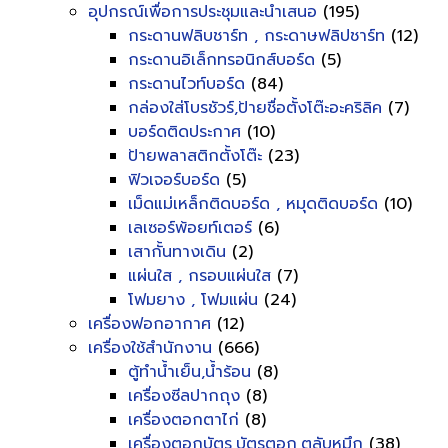
อุปกรณ์เพื่อการประชุมและนำเสนอ
(195)
กระดานฟลิบชาร์ท , กระดาษฟลิปชาร์ท
(12)
กระดานอิเล็กทรอนิกส์บอร์ด
(5)
กระดานไวท์บอร์ด
(84)
กล่องใส่โบรชัวร์,ป้ายชื่อตั้งโต๊ะอะคริลิค
(7)
บอร์ดติดประกาศ
(10)
ป้ายพลาสติกตั้งโต๊ะ
(23)
ฟิวเจอร์บอร์ด
(5)
เม็ดแม่เหล็กติดบอร์ด , หมุดติดบอร์ด
(10)
เลเซอร์พ้อยท์เตอร์
(6)
เสากั้นทางเดิน
(2)
แผ่นใส , กรอบแผ่นใส
(7)
โฟมยาง , โฟมแผ่น
(24)
เครื่องฟอกอากาศ
(12)
เครื่องใช้สำนักงาน
(666)
ตู้ทำน้ำเย็น,น้ำร้อน
(8)
เครื่องซีลปากถุง
(8)
เครื่องตอกตาไก่
(8)
เครื่องตอกบัตร,บัตรตอก,ตลับหมึก
(38)