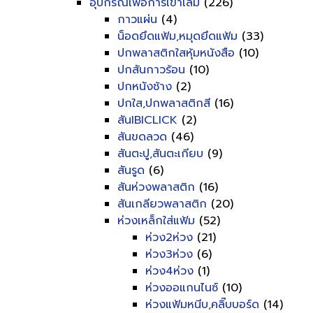
อุปกรณ์เพื่อการเข้าเล่ม
(226)
กาวแผ่น
(4)
น็อดยึดแฟ้ม,หมุดยึดแฟ้ม
(33)
ปกพลาสติกใสหุ้มหนังสือ
(10)
ปกสันกาวร้อน
(10)
ปกหนังช้าง
(2)
ปกใส,ปกพลาสติกสี
(16)
สันIBICLICK
(2)
สันขดลวด
(46)
สันตะปู,สันตะเกียบ
(9)
สันรูด
(6)
สันห่วงพลาสติก
(16)
สันเกลียวพลาสติก
(20)
ห่วงเหล็กใส่แฟ้ม
(52)
ห่วง2ห่วง
(21)
ห่วง3ห่วง
(6)
ห่วง4ห่วง
(1)
ห่วงออแกนไนซ์
(10)
ห่วงแฟ้มหนีบ,คลิ๊บบอร์ด
(14)