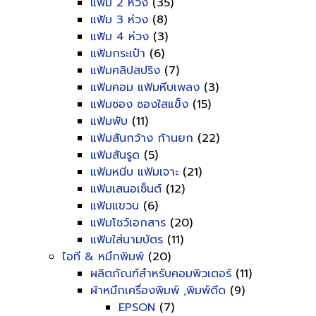
แฟ้ม 2 ห่วง
(35)
แฟ้ม 3 ห่วง
(8)
แฟ้ม 4 ห่วง
(3)
แฟ้มกระเป๋า
(6)
แฟ้มคลิปสปริง
(7)
แฟ้มคอม แฟ้มหีบเพลง
(3)
แฟ้มซอง ซองใสแข็ง
(15)
แฟ้มพับ
(11)
แฟ้มสันกว้าง ก้านยก
(22)
แฟ้มสันรูด
(5)
แฟ้มหนีบ แฟ้มเจาะ
(21)
แฟ้มเสนอเซ็นต์
(12)
แฟ้มแขวน
(6)
แฟ้มโชว์เอกสาร
(20)
แฟ้มใส่นามบัตร
(11)
ไอที & หมึกพิมพ์
(20)
ผลิตภัณฑ์สำหรับคอมพิวเตอร์
(11)
ผ้าหมึกเครื่องพิมพ์ ,พิมพ์ดีด
(9)
EPSON
(7)