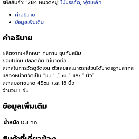
รหัสสินค้า:
1284
หมวดหมู่:
ไม้บรรทัด, ฟุตเหล็ก
คำอธิบาย
ข้อมูลเพิ่มเติม
คำอธิบาย
ผลิตจากเหล็กหนา ทนทาน ชุบกันสนิม
ขอบไม่คม ปลอดภัย ไม่บาดมือ
สเกลในการวัดดูชัดเจน ตัวเลขและมาตราส่วนได้มาตรฐานสากล
แสดงหน่วยวัดเป็น “มม.” ,” ซม.” และ ” นิ้ว”
สเกลบอกขนาด 45ซม. และ 18 นิ้ว
จำนวน 1 อัน
ข้อมูลเพิ่มเติม
น้ำหนัก
0.3 กก.
สินค้าที่เกี่ยวข้อง