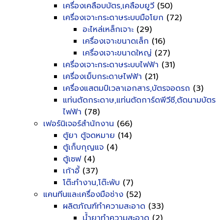
เครื่องเคลือบบัตร,เคลือบยูวี
(50)
เครื่องเจาะกระดาษระบบมือโยก
(72)
อะไหล่เหล็กเจาะ
(29)
เครื่องเจาะขนาดเล็ก
(16)
เครื่องเจาะขนาดใหญ่
(27)
เครื่องเจาะกระดาษระบบไฟฟ้า
(31)
เครื่องเย็บกระดาษไฟฟ้า
(21)
เครื่องแสตมป์เวลาเอกสาร,บัตรจอดรถ
(3)
แท่นตัดกระดาษ,แท่นตัดการ์ดพีวีซี,ตัดนามบัตร
ไฟฟ้า
(78)
เฟอร์นิเจอร์สำนักงาน
(66)
ตู้ยา ตู้จดหมาย
(14)
ตู้เก็บกุญแจ
(4)
ตู้เซฟ
(4)
เก้าอี้
(37)
โต๊ะทำงาน,โต๊ะพับ
(7)
แคนทีนและเครื่องมือช่าง
(52)
ผลิตภัณฑ์ทำความสะอาด
(33)
น้ำยาทำความสะอาด
(2)