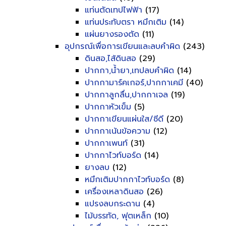
แท่นตัดเทปไฟฟ้า
(17)
แท่นประทับตรา หมึกเติม
(14)
แผ่นยางรองตัด
(11)
อุปกรณ์เพื่อการเขียนและลบคำผิด
(243)
ดินสอ,ไส้ดินสอ
(29)
ปากกา,น้ำยา,เทปลบคำผิด
(14)
ปากกามาร์คเกอร์,ปากกาเคมี
(40)
ปากกาลูกลื่น,ปากกาเจล
(19)
ปากกาหัวเข็ม
(5)
ปากกาเขียนแผ่นใส/ซีดี
(20)
ปากกาเน้นข้อความ
(12)
ปากกาเพนท์
(31)
ปากกาไวท์บอร์ด
(14)
ยางลบ
(12)
หมึกเติมปากกาไวท์บอร์ด
(8)
เครื่องเหลาดินสอ
(26)
แปรงลบกระดาน
(4)
ไม้บรรทัด, ฟุตเหล็ก
(10)