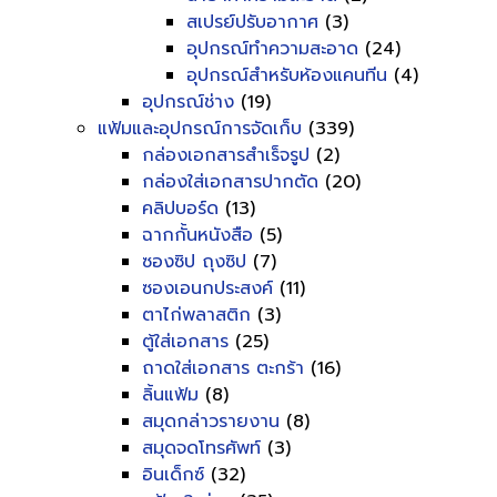
สเปรย์ปรับอากาศ
(3)
อุปกรณ์ทำความสะอาด
(24)
อุปกรณ์สำหรับห้องแคนทีน
(4)
อุปกรณ์ช่าง
(19)
แฟ้มและอุปกรณ์การจัดเก็บ
(339)
กล่องเอกสารสำเร็จรูป
(2)
กล่องใส่เอกสารปากตัด
(20)
คลิปบอร์ด
(13)
ฉากกั้นหนังสือ
(5)
ซองซิป ถุงซิป
(7)
ซองเอนกประสงค์
(11)
ตาไก่พลาสติก
(3)
ตู้ใส่เอกสาร
(25)
ถาดใส่เอกสาร ตะกร้า
(16)
ลิ้นแฟ้ม
(8)
สมุดกล่าวรายงาน
(8)
สมุดจดโทรศัพท์
(3)
อินเด็กซ์
(32)