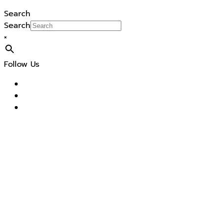
Search
Search
×
Follow Us