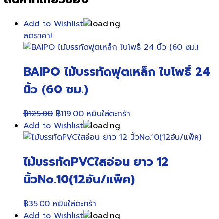
Add to Wishlist
ลดราคา!
BAIPO ไม้บรรทัดฟุตเหล็ก ใบโพธิ์ 24
นิ้ว (60 ซม.)
Original
Current
฿
125.00
฿
119.00
หยิบใส่ตะกร้า
price
price
Add to Wishlist
was:
is:
฿125.00.
฿119.00.
ไม้บรรทัดPVCใสอ่อน ยาว 12
นิ้วNo.10(12อัน/แพ็ค)
฿
35.00
หยิบใส่ตะกร้า
Add to Wishlist