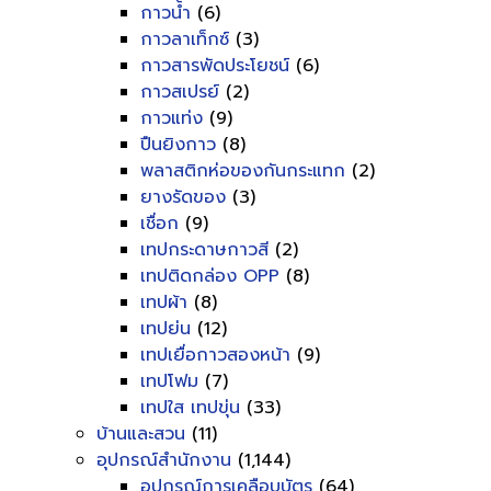
กาวน้ำ
(6)
กาวลาเท็กซ์
(3)
กาวสารพัดประโยชน์
(6)
กาวสเปรย์
(2)
กาวแท่ง
(9)
ปืนยิงกาว
(8)
พลาสติกห่อของกันกระแทก
(2)
ยางรัดของ
(3)
เชื่อก
(9)
เทปกระดาษกาวสี
(2)
เทปติดกล่อง OPP
(8)
เทปผ้า
(8)
เทปย่น
(12)
เทปเยื่อกาวสองหน้า
(9)
เทปโฟม
(7)
เทปใส เทปขุ่น
(33)
บ้านและสวน
(11)
อุปกรณ์สำนักงาน
(1,144)
อุปกรณ์การเคลือบบัตร
(64)