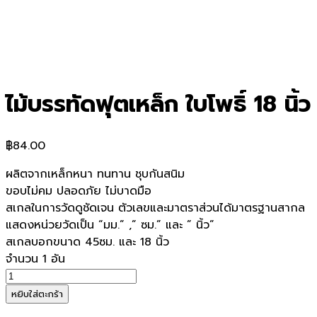
ไม้บรรทัดฟุตเหล็ก ใบโพธิ์ 18 นิ้ว
฿
84.00
ผลิตจากเหล็กหนา ทนทาน ชุบกันสนิม
ขอบไม่คม ปลอดภัย ไม่บาดมือ
สเกลในการวัดดูชัดเจน ตัวเลขและมาตราส่วนได้มาตรฐานสากล
แสดงหน่วยวัดเป็น “มม.” ,” ซม.” และ ” นิ้ว”
สเกลบอกขนาด 45ซม. และ 18 นิ้ว
จำนวน 1 อัน
จำนวน
ไม้บรรทัด
หยิบใส่ตะกร้า
ฟุต