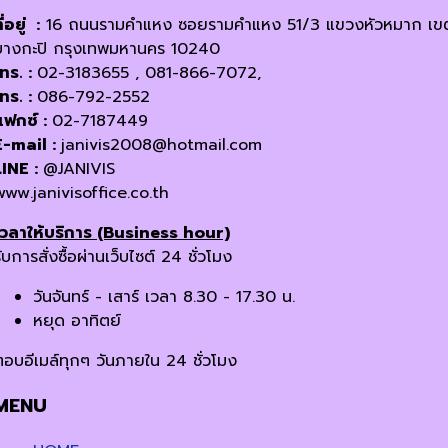
ี่อยู่ :
16 ถนนรามคำแหง ซอยรามคำแหง 51/3 แขวงหัวหมาก เข
บางกะปิ กรุงเทพมหานคร 10240
โทร. :
02-3183655 , 081-866-7072,
โทร. :
086-792-2552
แฟกซ์ :
02-7187449
E-mail :
janivis2008@hotmail.com
LINE :
@JANIVIS
www.janivisoffice.co.th
เวลาให้บริการ (Business hour)
ับการสั่งซื้อผ่านเว็บไซต์ 24 ชั่วโมง
วันจันทร์ - เสาร์ เวลา 8.30 - 17.30 น.
หยุด อาทิตย์
ตอบอีเมล์ทุกๆ วันภายใน 24 ชั่วโมง
MENU