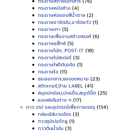
กระดาษสีถ่ายเอกสาร
(76)
กระดาษหนังช้าง
(4)
กระดาษห่อของสีน้ำตาล
(2)
กระดาษอาร์ตมัน,อาร์ตแก้ว
(1)
กระดาษเทา
(5)
กระดาษเพื่องานสร้างสรรค์
(6)
กระดาษแฟ็กซ์
(5)
กระดาษโน้ต, POST-IT
(18)
กระดาษโปสเตอร์
(3)
กระดาษโฟโต้บอร์ด
(1)
กระดาษไข
(11)
ซองเอกสาร,ซองจดหมาย
(23)
สติกเกอร์,ป้าย LABEL
(41)
สมุดปกอ่อน,ปกแข็ง,สมุดโน็ต
(25)
แบบฟอร์มต่าง ๆ
(17)
กาว เทป และอุปกรณ์เพื่อการบรรจุ
(134)
กล่องใส่นามบัตร
(3)
กาวซุปเปอร์กลู
(1)
กาวดินน้ำมัน
(3)