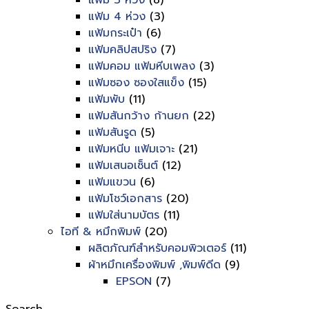
แฟ้ม 3 ห่วง
(8)
แฟ้ม 4 ห่วง
(3)
แฟ้มกระเป๋า
(6)
แฟ้มคลิปสปริง
(7)
แฟ้มคอม แฟ้มหีบเพลง
(3)
แฟ้มซอง ซองใสแข็ง
(15)
แฟ้มพับ
(11)
แฟ้มสันกว้าง ก้านยก
(22)
แฟ้มสันรูด
(5)
แฟ้มหนีบ แฟ้มเจาะ
(21)
แฟ้มเสนอเซ็นต์
(12)
แฟ้มแขวน
(6)
แฟ้มโชว์เอกสาร
(20)
แฟ้มใส่นามบัตร
(11)
ไอที & หมึกพิมพ์
(20)
ผลิตภัณฑ์สำหรับคอมพิวเตอร์
(11)
ผ้าหมึกเครื่องพิมพ์ ,พิมพ์ดีด
(9)
EPSON
(7)