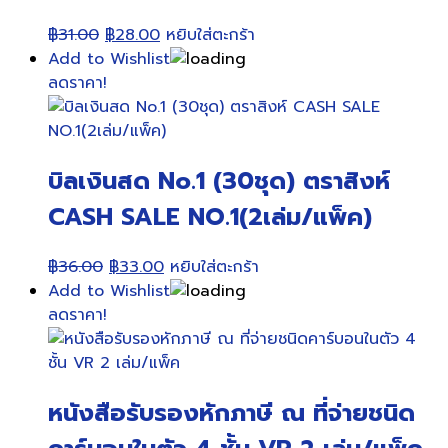
Original
Current
฿
31.00
฿
28.00
หยิบใส่ตะกร้า
price
price
Add to Wishlist
was:
is:
ลดราคา!
฿31.00.
฿28.00.
บิลเงินสด No.1 (30ชุด) ตราสิงห์
CASH SALE NO.1(2เล่ม/แพ็ค)
Original
Current
฿
36.00
฿
33.00
หยิบใส่ตะกร้า
price
price
Add to Wishlist
was:
is:
ลดราคา!
฿36.00.
฿33.00.
หนังสือรับรองหักภาษี ณ ที่จ่ายชนิด