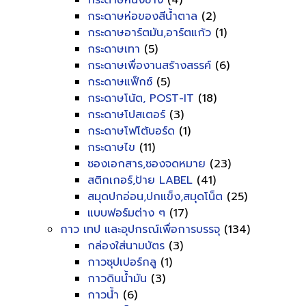
กระดาษหนังช้าง
(4)
กระดาษห่อของสีน้ำตาล
(2)
กระดาษอาร์ตมัน,อาร์ตแก้ว
(1)
กระดาษเทา
(5)
กระดาษเพื่องานสร้างสรรค์
(6)
กระดาษแฟ็กซ์
(5)
กระดาษโน้ต, POST-IT
(18)
กระดาษโปสเตอร์
(3)
กระดาษโฟโต้บอร์ด
(1)
กระดาษไข
(11)
ซองเอกสาร,ซองจดหมาย
(23)
สติกเกอร์,ป้าย LABEL
(41)
สมุดปกอ่อน,ปกแข็ง,สมุดโน็ต
(25)
แบบฟอร์มต่าง ๆ
(17)
กาว เทป และอุปกรณ์เพื่อการบรรจุ
(134)
กล่องใส่นามบัตร
(3)
กาวซุปเปอร์กลู
(1)
กาวดินน้ำมัน
(3)
กาวน้ำ
(6)