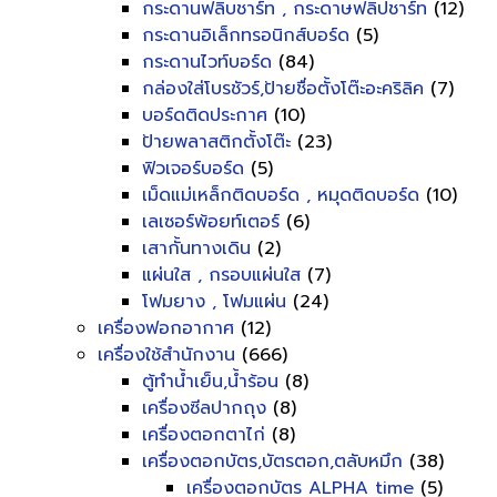
กระดานฟลิบชาร์ท , กระดาษฟลิปชาร์ท
(12)
กระดานอิเล็กทรอนิกส์บอร์ด
(5)
กระดานไวท์บอร์ด
(84)
กล่องใส่โบรชัวร์,ป้ายชื่อตั้งโต๊ะอะคริลิค
(7)
บอร์ดติดประกาศ
(10)
ป้ายพลาสติกตั้งโต๊ะ
(23)
ฟิวเจอร์บอร์ด
(5)
เม็ดแม่เหล็กติดบอร์ด , หมุดติดบอร์ด
(10)
เลเซอร์พ้อยท์เตอร์
(6)
เสากั้นทางเดิน
(2)
แผ่นใส , กรอบแผ่นใส
(7)
โฟมยาง , โฟมแผ่น
(24)
เครื่องฟอกอากาศ
(12)
เครื่องใช้สำนักงาน
(666)
ตู้ทำน้ำเย็น,น้ำร้อน
(8)
เครื่องซีลปากถุง
(8)
เครื่องตอกตาไก่
(8)
เครื่องตอกบัตร,บัตรตอก,ตลับหมึก
(38)
เครื่องตอกบัตร ALPHA time
(5)