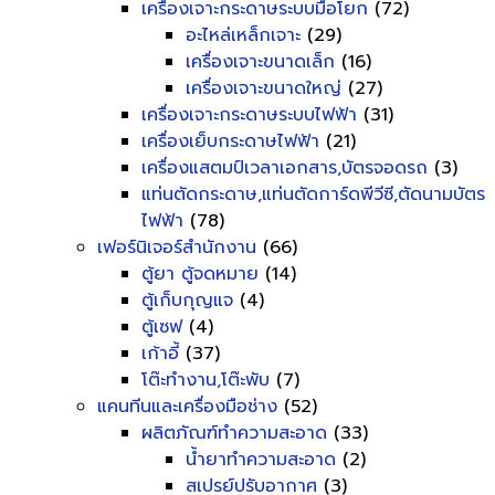
เครื่องเจาะกระดาษระบบมือโยก
(72)
อะไหล่เหล็กเจาะ
(29)
เครื่องเจาะขนาดเล็ก
(16)
เครื่องเจาะขนาดใหญ่
(27)
เครื่องเจาะกระดาษระบบไฟฟ้า
(31)
เครื่องเย็บกระดาษไฟฟ้า
(21)
เครื่องแสตมป์เวลาเอกสาร,บัตรจอดรถ
(3)
แท่นตัดกระดาษ,แท่นตัดการ์ดพีวีซี,ตัดนามบัตร
ไฟฟ้า
(78)
เฟอร์นิเจอร์สำนักงาน
(66)
ตู้ยา ตู้จดหมาย
(14)
ตู้เก็บกุญแจ
(4)
ตู้เซฟ
(4)
เก้าอี้
(37)
โต๊ะทำงาน,โต๊ะพับ
(7)
แคนทีนและเครื่องมือช่าง
(52)
ผลิตภัณฑ์ทำความสะอาด
(33)
น้ำยาทำความสะอาด
(2)
สเปรย์ปรับอากาศ
(3)