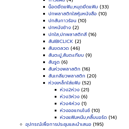
กาวแผ่น
(4)
น็อดยึดแฟ้ม,หมุดยึดแฟ้ม
(33)
ปกพลาสติกใสหุ้มหนังสือ
(10)
ปกสันกาวร้อน
(10)
ปกหนังช้าง
(2)
ปกใส,ปกพลาสติกสี
(16)
สันIBICLICK
(2)
สันขดลวด
(46)
สันตะปู,สันตะเกียบ
(9)
สันรูด
(6)
สันห่วงพลาสติก
(16)
สันเกลียวพลาสติก
(20)
ห่วงเหล็กใส่แฟ้ม
(52)
ห่วง2ห่วง
(21)
ห่วง3ห่วง
(6)
ห่วง4ห่วง
(1)
ห่วงออแกนไนซ์
(10)
ห่วงแฟ้มหนีบ,คลิ๊บบอร์ด
(14)
อุปกรณ์เพื่อการประชุมและนำเสนอ
(195)