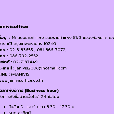
janivisoffice
ี่อยู่ :
16 ถนนรามคำแหง ซอยรามคำแหง 51/3 แขวงหัวหมาก เข
บางกะปิ กรุงเทพมหานคร 10240
โทร. :
02-3183655 , 081-866-7072,
โทร. :
086-792-2552
แฟกซ์ :
02-7187449
E-mail :
janivis2008@hotmail.com
LINE :
@JANIVIS
www.janivisoffice.co.th
เวลาให้บริการ (Business hour)
ับการสั่งซื้อผ่านเว็บไซต์ 24 ชั่วโมง
วันจันทร์ - เสาร์ เวลา 8.30 - 17.30 น.
หยุด อาทิตย์