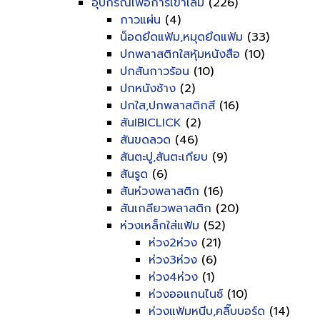
อุปกรณ์เพื่อการเข้าเล่ม
(226)
กาวแผ่น
(4)
น็อดยึดแฟ้ม,หมุดยึดแฟ้ม
(33)
ปกพลาสติกใสหุ้มหนังสือ
(10)
ปกสันกาวร้อน
(10)
ปกหนังช้าง
(2)
ปกใส,ปกพลาสติกสี
(16)
สันIBICLICK
(2)
สันขดลวด
(46)
สันตะปู,สันตะเกียบ
(9)
สันรูด
(6)
สันห่วงพลาสติก
(16)
สันเกลียวพลาสติก
(20)
ห่วงเหล็กใส่แฟ้ม
(52)
ห่วง2ห่วง
(21)
ห่วง3ห่วง
(6)
ห่วง4ห่วง
(1)
ห่วงออแกนไนซ์
(10)
ห่วงแฟ้มหนีบ,คลิ๊บบอร์ด
(14)