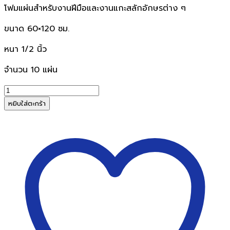
โฟมแผ่นสำหรับงานฝีมือและงานแกะสลักอักษรต่าง ๆ
ขนาด 60×120 ซม.
หนา 1/2 นิ้ว
จำนวน 10 แผ่น
จำนวน
โฟม
หยิบใส่ตะกร้า
แผ่น
เกรด
B
หนา
1/2
นิ้ว
ขนาด
60x120cm
(1x10แผ่น)
ชิ้น