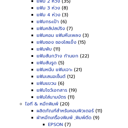
แฟ้ม 2 ห่วง
(35)
แฟ้ม 3 ห่วง
(8)
แฟ้ม 4 ห่วง
(3)
แฟ้มกระเป๋า
(6)
แฟ้มคลิปสปริง
(7)
แฟ้มคอม แฟ้มหีบเพลง
(3)
แฟ้มซอง ซองใสแข็ง
(15)
แฟ้มพับ
(11)
แฟ้มสันกว้าง ก้านยก
(22)
แฟ้มสันรูด
(5)
แฟ้มหนีบ แฟ้มเจาะ
(21)
แฟ้มเสนอเซ็นต์
(12)
แฟ้มแขวน
(6)
แฟ้มโชว์เอกสาร
(19)
แฟ้มใส่นามบัตร
(11)
ไอที & หมึกพิมพ์
(20)
ผลิตภัณฑ์สำหรับคอมพิวเตอร์
(11)
ผ้าหมึกเครื่องพิมพ์ ,พิมพ์ดีด
(9)
EPSON
(7)