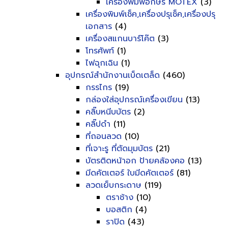
เครื่องพิมพ์อักษร MOTEX
(3)
เครื่องพิมพ์เช็ค,เครื่องปรุเช็ค,เครื่องปรุ
เอกสาร
(4)
เครื่องสแกนบาร์โค๊ต
(3)
โทรศัพท์
(1)
ไฟฉุกเฉิน
(1)
อุปกรณ์สำนักงานเบ็ดเตล็ด
(460)
กรรไกร
(19)
กล่องใส่อุปกรณ์เครื่องเขียน
(13)
คลิ๊บหนีบบัตร
(2)
คลิ๊ปดำ
(11)
ที่ถอนลวด
(10)
ที่เจาะรู ที่ตัดมุมบัตร
(21)
บัตรติดหน้าอก ป้ายคล้องคอ
(13)
มีดคัตเตอร์ ใบมีดคัตเตอร์
(81)
ลวดเย็บกระดาษ
(119)
ตราช้าง
(10)
บอสติก
(4)
ราปิด
(43)