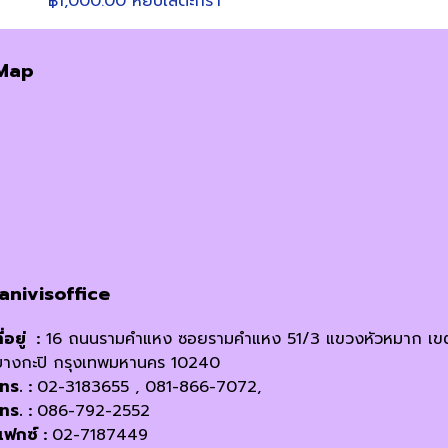
฿
1,000.00
หยิบใส่ตะกร้า
Map
janivisoffice
ี่อยู่ :
16 ถนนรามคำแหง ซอยรามคำแหง 51/3 แขวงหัวหมาก เข
บางกะปิ กรุงเทพมหานคร 10240
โทร. :
02-3183655 , 081-866-7072,
โทร. :
086-792-2552
แฟกซ์ :
02-7187449