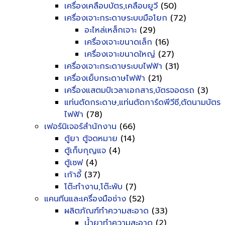
เครื่องเคลือบบัตร,เคลือบยูวี
(50)
เครื่องเจาะกระดาษระบบมือโยก
(72)
อะไหล่เหล็กเจาะ
(29)
เครื่องเจาะขนาดเล็ก
(16)
เครื่องเจาะขนาดใหญ่
(27)
เครื่องเจาะกระดาษระบบไฟฟ้า
(31)
เครื่องเย็บกระดาษไฟฟ้า
(21)
เครื่องแสตมป์เวลาเอกสาร,บัตรจอดรถ
(3)
แท่นตัดกระดาษ,แท่นตัดการ์ดพีวีซี,ตัดนามบัตร
ไฟฟ้า
(78)
เฟอร์นิเจอร์สำนักงาน
(66)
ตู้ยา ตู้จดหมาย
(14)
ตู้เก็บกุญแจ
(4)
ตู้เซฟ
(4)
เก้าอี้
(37)
โต๊ะทำงาน,โต๊ะพับ
(7)
แคนทีนและเครื่องมือช่าง
(52)
ผลิตภัณฑ์ทำความสะอาด
(33)
น้ำยาทำความสะอาด
(2)