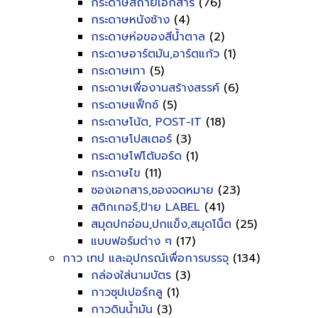
กระดาษสีถ่ายเอกสาร
(76)
กระดาษหนังช้าง
(4)
กระดาษห่อของสีน้ำตาล
(2)
กระดาษอาร์ตมัน,อาร์ตแก้ว
(1)
กระดาษเทา
(5)
กระดาษเพื่องานสร้างสรรค์
(6)
กระดาษแฟ็กซ์
(5)
กระดาษโน้ต, POST-IT
(18)
กระดาษโปสเตอร์
(3)
กระดาษโฟโต้บอร์ด
(1)
กระดาษไข
(11)
ซองเอกสาร,ซองจดหมาย
(23)
สติกเกอร์,ป้าย LABEL
(41)
สมุดปกอ่อน,ปกแข็ง,สมุดโน็ต
(25)
แบบฟอร์มต่าง ๆ
(17)
กาว เทป และอุปกรณ์เพื่อการบรรจุ
(134)
กล่องใส่นามบัตร
(3)
กาวซุปเปอร์กลู
(1)
กาวดินน้ำมัน
(3)