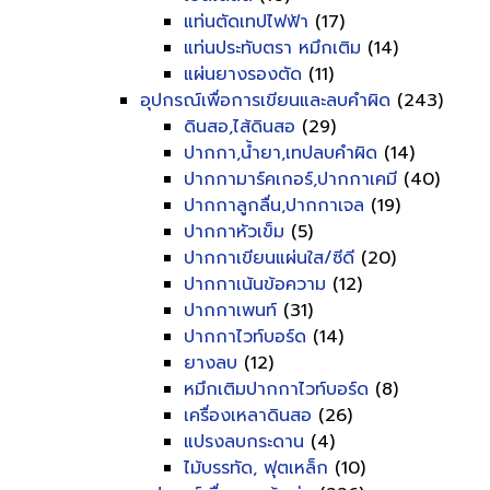
แท่นตัดเทปไฟฟ้า
(17)
แท่นประทับตรา หมึกเติม
(14)
แผ่นยางรองตัด
(11)
อุปกรณ์เพื่อการเขียนและลบคำผิด
(243)
ดินสอ,ไส้ดินสอ
(29)
ปากกา,น้ำยา,เทปลบคำผิด
(14)
ปากกามาร์คเกอร์,ปากกาเคมี
(40)
ปากกาลูกลื่น,ปากกาเจล
(19)
ปากกาหัวเข็ม
(5)
ปากกาเขียนแผ่นใส/ซีดี
(20)
ปากกาเน้นข้อความ
(12)
ปากกาเพนท์
(31)
ปากกาไวท์บอร์ด
(14)
ยางลบ
(12)
หมึกเติมปากกาไวท์บอร์ด
(8)
เครื่องเหลาดินสอ
(26)
แปรงลบกระดาน
(4)
ไม้บรรทัด, ฟุตเหล็ก
(10)