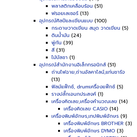
พลาสติกเคลือบร้อน
(51)
ฟรอยเลเซอร์
(13)
อุปกรณ์ศิลป์และเขียนแบบ
(100)
กระดาษวาดเขียน สมุด วาดเขียน
(5)
ดินน้ำมัน
(24)
พู่กัน
(39)
สี
(31)
ไม้บัลชา
(1)
อุปกรณ์สำนักงานอิเล็กทรอนิกส์
(51)
ถ่านไฟฉาย,ถ่านอัลคาไลน์,แท่นชาร์จ
(13)
ฟิลม์แฟ็กซ์, drumเครื่องแฟ็กซ์
(5)
รางปลั๊กเอนกประสงค์
(1)
เครื่องคิดเลข,เครื่องคำนวณเลข
(14)
เครื่องคิดเลข CASIO
(14)
เครื่องพิมพ์อักษร,เทปพิมพ์อักษร
(9)
เครื่องพิมพ์อักษร BROTHER
(3)
เครื่องพิมพ์อักษร DYMO
(3)