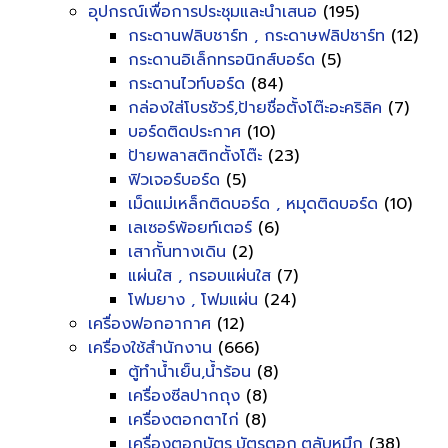
อุปกรณ์เพื่อการประชุมและนำเสนอ
(195)
กระดานฟลิบชาร์ท , กระดาษฟลิปชาร์ท
(12)
กระดานอิเล็กทรอนิกส์บอร์ด
(5)
กระดานไวท์บอร์ด
(84)
กล่องใส่โบรชัวร์,ป้ายชื่อตั้งโต๊ะอะคริลิค
(7)
บอร์ดติดประกาศ
(10)
ป้ายพลาสติกตั้งโต๊ะ
(23)
ฟิวเจอร์บอร์ด
(5)
เม็ดแม่เหล็กติดบอร์ด , หมุดติดบอร์ด
(10)
เลเซอร์พ้อยท์เตอร์
(6)
เสากั้นทางเดิน
(2)
แผ่นใส , กรอบแผ่นใส
(7)
โฟมยาง , โฟมแผ่น
(24)
เครื่องฟอกอากาศ
(12)
เครื่องใช้สำนักงาน
(666)
ตู้ทำน้ำเย็น,น้ำร้อน
(8)
เครื่องซีลปากถุง
(8)
เครื่องตอกตาไก่
(8)
เครื่องตอกบัตร,บัตรตอก,ตลับหมึก
(38)