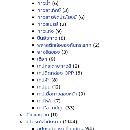
กาวน้ำ
(6)
กาวลาเท็กซ์
(3)
กาวสารพัดประโยชน์
(6)
กาวสเปรย์
(2)
กาวแท่ง
(9)
ปืนยิงกาว
(8)
พลาสติกห่อของกันกระแทก
(2)
ยางรัดของ
(3)
เชื่อก
(9)
เทปกระดาษกาวสี
(2)
เทปติดกล่อง OPP
(8)
เทปผ้า
(8)
เทปย่น
(12)
เทปเยื่อกาวสองหน้า
(9)
เทปโฟม
(7)
เทปใส เทปขุ่น
(33)
บ้านและสวน
(11)
อุปกรณ์สำนักงาน
(1,144)
อุปกรณ์การเคลือบบัตร
(64)