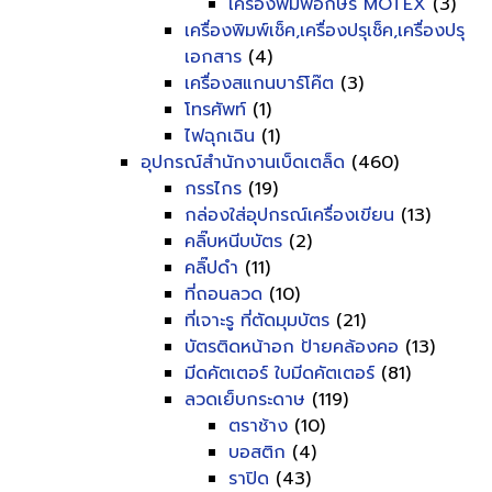
เครื่องพิมพ์อักษร MOTEX
(3)
เครื่องพิมพ์เช็ค,เครื่องปรุเช็ค,เครื่องปรุ
เอกสาร
(4)
เครื่องสแกนบาร์โค๊ต
(3)
โทรศัพท์
(1)
ไฟฉุกเฉิน
(1)
อุปกรณ์สำนักงานเบ็ดเตล็ด
(460)
กรรไกร
(19)
กล่องใส่อุปกรณ์เครื่องเขียน
(13)
คลิ๊บหนีบบัตร
(2)
คลิ๊ปดำ
(11)
ที่ถอนลวด
(10)
ที่เจาะรู ที่ตัดมุมบัตร
(21)
บัตรติดหน้าอก ป้ายคล้องคอ
(13)
มีดคัตเตอร์ ใบมีดคัตเตอร์
(81)
ลวดเย็บกระดาษ
(119)
ตราช้าง
(10)
บอสติก
(4)
ราปิด
(43)