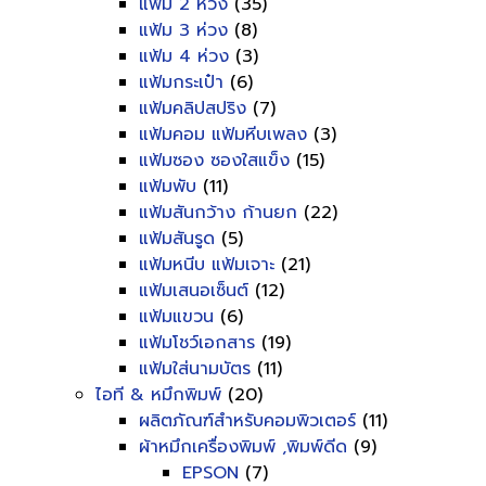
แฟ้ม 2 ห่วง
(35)
แฟ้ม 3 ห่วง
(8)
แฟ้ม 4 ห่วง
(3)
แฟ้มกระเป๋า
(6)
แฟ้มคลิปสปริง
(7)
แฟ้มคอม แฟ้มหีบเพลง
(3)
แฟ้มซอง ซองใสแข็ง
(15)
แฟ้มพับ
(11)
แฟ้มสันกว้าง ก้านยก
(22)
แฟ้มสันรูด
(5)
แฟ้มหนีบ แฟ้มเจาะ
(21)
แฟ้มเสนอเซ็นต์
(12)
แฟ้มแขวน
(6)
แฟ้มโชว์เอกสาร
(19)
แฟ้มใส่นามบัตร
(11)
ไอที & หมึกพิมพ์
(20)
ผลิตภัณฑ์สำหรับคอมพิวเตอร์
(11)
ผ้าหมึกเครื่องพิมพ์ ,พิมพ์ดีด
(9)
EPSON
(7)