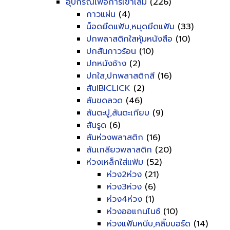
อุปกรณ์เพื่อการเข้าเล่ม
(226)
กาวแผ่น
(4)
น็อดยึดแฟ้ม,หมุดยึดแฟ้ม
(33)
ปกพลาสติกใสหุ้มหนังสือ
(10)
ปกสันกาวร้อน
(10)
ปกหนังช้าง
(2)
ปกใส,ปกพลาสติกสี
(16)
สันIBICLICK
(2)
สันขดลวด
(46)
สันตะปู,สันตะเกียบ
(9)
สันรูด
(6)
สันห่วงพลาสติก
(16)
สันเกลียวพลาสติก
(20)
ห่วงเหล็กใส่แฟ้ม
(52)
ห่วง2ห่วง
(21)
ห่วง3ห่วง
(6)
ห่วง4ห่วง
(1)
ห่วงออแกนไนซ์
(10)
ห่วงแฟ้มหนีบ,คลิ๊บบอร์ด
(14)