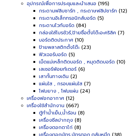
อุปกรณ์เพื่อการประชุมและนำเสนอ
(195)
กระดานฟลิบชาร์ท , กระดาษฟลิปชาร์ท
(12)
กระดานอิเล็กทรอนิกส์บอร์ด
(5)
กระดานไวท์บอร์ด
(84)
กล่องใส่โบรชัวร์,ป้ายชื่อตั้งโต๊ะอะคริลิค
(7)
บอร์ดติดประกาศ
(10)
ป้ายพลาสติกตั้งโต๊ะ
(23)
ฟิวเจอร์บอร์ด
(5)
เม็ดแม่เหล็กติดบอร์ด , หมุดติดบอร์ด
(10)
เลเซอร์พ้อยท์เตอร์
(6)
เสากั้นทางเดิน
(2)
แผ่นใส , กรอบแผ่นใส
(7)
โฟมยาง , โฟมแผ่น
(24)
เครื่องฟอกอากาศ
(12)
เครื่องใช้สำนักงาน
(667)
ตู้ทำน้ำเย็น,น้ำร้อน
(8)
เครื่องซีลปากถุง
(8)
เครื่องตอกตาไก่
(8)
เครื่องตอกบัตร,บัตรตอก,ตลับหมึก
(38)