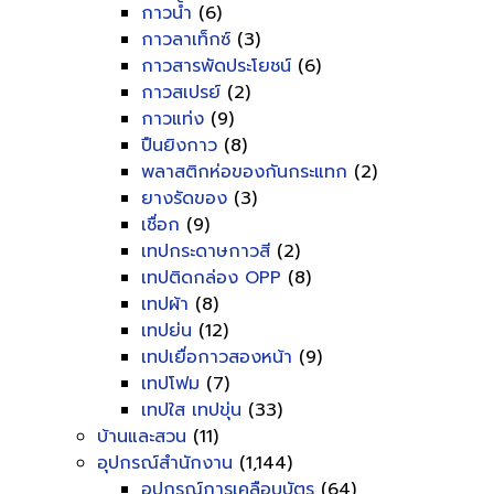
กาวน้ำ
(6)
กาวลาเท็กซ์
(3)
กาวสารพัดประโยชน์
(6)
กาวสเปรย์
(2)
กาวแท่ง
(9)
ปืนยิงกาว
(8)
พลาสติกห่อของกันกระแทก
(2)
ยางรัดของ
(3)
เชื่อก
(9)
เทปกระดาษกาวสี
(2)
เทปติดกล่อง OPP
(8)
เทปผ้า
(8)
เทปย่น
(12)
เทปเยื่อกาวสองหน้า
(9)
เทปโฟม
(7)
เทปใส เทปขุ่น
(33)
บ้านและสวน
(11)
อุปกรณ์สำนักงาน
(1,144)
อุปกรณ์การเคลือบบัตร
(64)