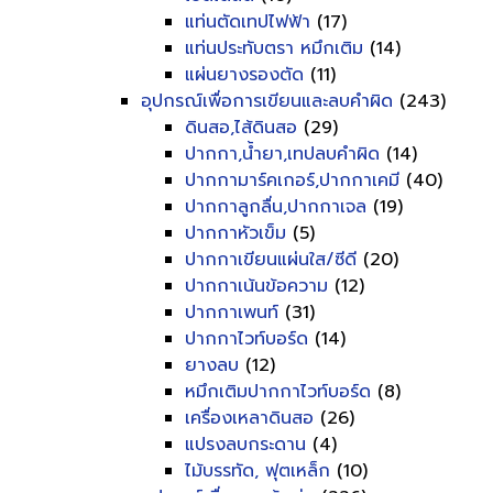
แท่นตัดเทปไฟฟ้า
(17)
แท่นประทับตรา หมึกเติม
(14)
แผ่นยางรองตัด
(11)
อุปกรณ์เพื่อการเขียนและลบคำผิด
(243)
ดินสอ,ไส้ดินสอ
(29)
ปากกา,น้ำยา,เทปลบคำผิด
(14)
ปากกามาร์คเกอร์,ปากกาเคมี
(40)
ปากกาลูกลื่น,ปากกาเจล
(19)
ปากกาหัวเข็ม
(5)
ปากกาเขียนแผ่นใส/ซีดี
(20)
ปากกาเน้นข้อความ
(12)
ปากกาเพนท์
(31)
ปากกาไวท์บอร์ด
(14)
ยางลบ
(12)
หมึกเติมปากกาไวท์บอร์ด
(8)
เครื่องเหลาดินสอ
(26)
แปรงลบกระดาน
(4)
ไม้บรรทัด, ฟุตเหล็ก
(10)