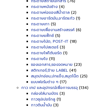
กระดาษสีถ่ายเอกสาร
(76)
กระดาษหนังช้าง
(4)
กระดาษห่อของสีน้ำตาล
(2)
กระดาษอาร์ตมัน,อาร์ตแก้ว
(1)
กระดาษเทา
(5)
กระดาษเพื่องานสร้างสรรค์
(6)
กระดาษแฟ็กซ์
(5)
กระดาษโน้ต, POST-IT
(18)
กระดาษโปสเตอร์
(3)
กระดาษโฟโต้บอร์ด
(1)
กระดาษไข
(11)
ซองเอกสาร,ซองจดหมาย
(23)
สติกเกอร์,ป้าย LABEL
(41)
สมุดปกอ่อน,ปกแข็ง,สมุดโน็ต
(25)
แบบฟอร์มต่าง ๆ
(17)
กาว เทป และอุปกรณ์เพื่อการบรรจุ
(134)
กล่องใส่นามบัตร
(3)
กาวซุปเปอร์กลู
(1)
กาวดินน้ำมัน
(3)