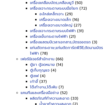
เครื่องเคลือบบัตร,เคลือบยูวี
(50)
เครื่องเจาะกระดาษระบบมือโยก
(72)
อะไหล่เหล็กเจาะ
(29)
เครื่องเจาะขนาดเล็ก
(16)
เครื่องเจาะขนาดใหญ่
(27)
เครื่องเจาะกระดาษระบบไฟฟ้า
(31)
เครื่องเย็บกระดาษไฟฟ้า
(21)
เครื่องแสตมป์เวลาเอกสาร,บัตรจอดรถ
(3)
แท่นตัดกระดาษ,แท่นตัดการ์ดพีวีซี,ตัดนามบัตร
ไฟฟ้า
(78)
เฟอร์นิเจอร์สำนักงาน
(66)
ตู้ยา ตู้จดหมาย
(14)
ตู้เก็บกุญแจ
(4)
ตู้เซฟ
(4)
เก้าอี้
(37)
โต๊ะทำงาน,โต๊ะพับ
(7)
แคนทีนและเครื่องมือช่าง
(52)
ผลิตภัณฑ์ทำความสะอาด
(33)
น้ำยาทำความสะอาด
(2)