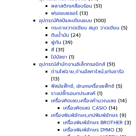
พลาสติกเคลือบร้อน
(51)
ฟรอยเลเซอร์
(13)
อุปกรณ์ศิลป์และเขียนแบบ
(100)
กระดาษวาดเขียน สมุด วาดเขียน
(5)
ดินน้ำมัน
(24)
พู่กัน
(39)
สี
(31)
ไม้บัลชา
(1)
อุปกรณ์สำนักงานอิเล็กทรอนิกส์
(51)
ถ่านไฟฉาย,ถ่านอัลคาไลน์,แท่นชาร์จ
(13)
ฟิลม์แฟ็กซ์, drumเครื่องแฟ็กซ์
(5)
รางปลั๊กเอนกประสงค์
(1)
เครื่องคิดเลข,เครื่องคำนวณเลข
(14)
เครื่องคิดเลข CASIO
(14)
เครื่องพิมพ์อักษร,เทปพิมพ์อักษร
(9)
เครื่องพิมพ์อักษร BROTHER
(3)
เครื่องพิมพ์อักษร DYMO
(3)