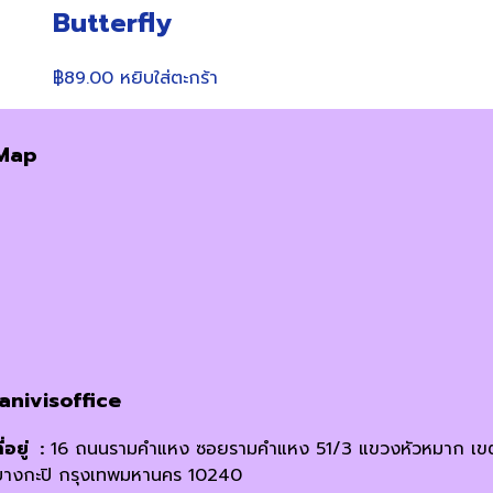
Butterfly
฿
89.00
หยิบใส่ตะกร้า
Map
janivisoffice
ี่อยู่ :
16 ถนนรามคำแหง ซอยรามคำแหง 51/3 แขวงหัวหมาก เข
บางกะปิ กรุงเทพมหานคร 10240