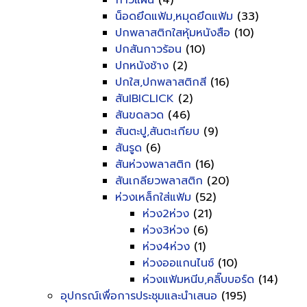
กาวแผ่น
(4)
น็อดยึดแฟ้ม,หมุดยึดแฟ้ม
(33)
ปกพลาสติกใสหุ้มหนังสือ
(10)
ปกสันกาวร้อน
(10)
ปกหนังช้าง
(2)
ปกใส,ปกพลาสติกสี
(16)
สันIBICLICK
(2)
สันขดลวด
(46)
สันตะปู,สันตะเกียบ
(9)
สันรูด
(6)
สันห่วงพลาสติก
(16)
สันเกลียวพลาสติก
(20)
ห่วงเหล็กใส่แฟ้ม
(52)
ห่วง2ห่วง
(21)
ห่วง3ห่วง
(6)
ห่วง4ห่วง
(1)
ห่วงออแกนไนซ์
(10)
ห่วงแฟ้มหนีบ,คลิ๊บบอร์ด
(14)
อุปกรณ์เพื่อการประชุมและนำเสนอ
(195)