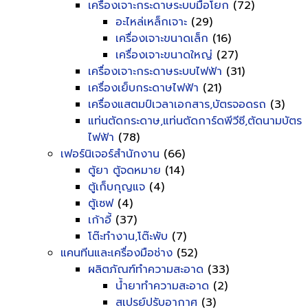
เครื่องเจาะกระดาษระบบมือโยก
(72)
อะไหล่เหล็กเจาะ
(29)
เครื่องเจาะขนาดเล็ก
(16)
เครื่องเจาะขนาดใหญ่
(27)
เครื่องเจาะกระดาษระบบไฟฟ้า
(31)
เครื่องเย็บกระดาษไฟฟ้า
(21)
เครื่องแสตมป์เวลาเอกสาร,บัตรจอดรถ
(3)
แท่นตัดกระดาษ,แท่นตัดการ์ดพีวีซี,ตัดนามบัตร
ไฟฟ้า
(78)
เฟอร์นิเจอร์สำนักงาน
(66)
ตู้ยา ตู้จดหมาย
(14)
ตู้เก็บกุญแจ
(4)
ตู้เซฟ
(4)
เก้าอี้
(37)
โต๊ะทำงาน,โต๊ะพับ
(7)
แคนทีนและเครื่องมือช่าง
(52)
ผลิตภัณฑ์ทำความสะอาด
(33)
น้ำยาทำความสะอาด
(2)
สเปรย์ปรับอากาศ
(3)