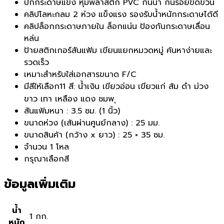
ปกกระดาษแข็ง หุ้มพลาสติก PVC กันน้ำ กันรอยขีดข่วน
คลิปโลหะกลม 2 ห่วง แข็งแรง รองรับน้ำหนักกระดาษได้ดี
คลิปล็อกกระดาษภายใน ล็อกแน่น ป้องกันกระดาษเลื่อน
หล่น
ป้ายสติกเกอร์สันแฟ้ม เขียนแยกหมวดหมู่ ค้นหาง่ายและ
รวดเร็ว
เหมาะสำหรับใส่เอกสารขนาด F/C
มีสีให้เลือก11 สี: น้ำเงิน เขียวอ่อน เขียวแก่ ส้ม ดำ ม่วง
ขาว เทา เหลือง แดง ชมพ ุ
สันแฟ้มหนา : 3.5 ซม. (1 นิ้ว)
ขนาดห่วง (เส้นผ่านศูนย์กลาง) : 25 มม.
ขนาดสินค้า (กว้าง x ยาว) : 25 × 35 ซม.
จำนวน 1 โหล
กรุณาเลือกสี
ข้อมูลเพิ่มเติม
น้ำ
1 กก.
หนัก