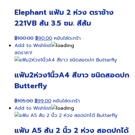
The
Elephant แฟ้ม 2 ห่วง ตราช้าง
options
may
221VB สัน 3.5 ซม. สีส้ม
be
chosen
Original
Current
฿
100.00
฿
90.00
หยิบใส่ตะกร้า
on
price
price
Add to Wishlist
the
was:
is:
ลดราคา!
product
฿100.00.
฿90.00.
page
แฟ้ม2ห่วง1นิ้วA4 สีขาว ชนิดสอดปก
Butterfly
Original
Current
฿
105.00
฿
99.00
หยิบใส่ตะกร้า
price
price
Add to Wishlist
was:
is:
฿105.00.
฿99.00.
แฟ้ม A5 สัน 2 นิ้ว 2 ห่วง สอดปกได้