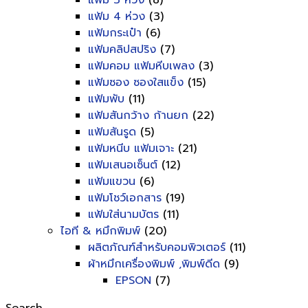
แฟ้ม 3 ห่วง
(8)
แฟ้ม 4 ห่วง
(3)
แฟ้มกระเป๋า
(6)
แฟ้มคลิปสปริง
(7)
แฟ้มคอม แฟ้มหีบเพลง
(3)
แฟ้มซอง ซองใสแข็ง
(15)
แฟ้มพับ
(11)
แฟ้มสันกว้าง ก้านยก
(22)
แฟ้มสันรูด
(5)
แฟ้มหนีบ แฟ้มเจาะ
(21)
แฟ้มเสนอเซ็นต์
(12)
แฟ้มแขวน
(6)
แฟ้มโชว์เอกสาร
(19)
แฟ้มใส่นามบัตร
(11)
ไอที & หมึกพิมพ์
(20)
ผลิตภัณฑ์สำหรับคอมพิวเตอร์
(11)
ผ้าหมึกเครื่องพิมพ์ ,พิมพ์ดีด
(9)
EPSON
(7)