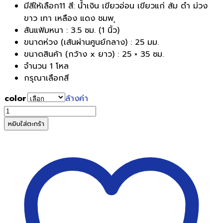
มีสีให้เลือก11 สี: น้ำเงิน เขียวอ่อน เขียวแก่ ส้ม ดำ ม่วง
ขาว เทา เหลือง แดง ชมพ ุ
สันแฟ้มหนา : 3.5 ซม. (1 นิ้ว)
ขนาดห่วง (เส้นผ่านศูนย์กลาง) : 25 มม.
ขนาดสินค้า (กว้าง x ยาว) : 25 × 35 ซม.
จำนวน 1 โหล
กรุณาเลือกสี
color
ล้างค่า
จำนวน
แฟ้ม
หยิบใส่ตะกร้า
2
ห่วง
ตรา
ม้า
H-
925
แพ็ค12
เล่ม