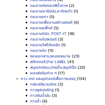
กระดาษหนังช้าง
(4)
กระดาษห่อของสีน้ำตาล
(2)
กระดาษอาร์ตมัน,อาร์ตแก้ว
(1)
กระดาษเทา
(5)
กระดาษเพื่องานสร้างสรรค์
(6)
กระดาษแฟ็กซ์
(5)
กระดาษโน้ต, POST-IT
(18)
กระดาษโปสเตอร์
(3)
กระดาษโฟโต้บอร์ด
(1)
กระดาษไข
(11)
ซองเอกสาร,ซองจดหมาย
(23)
สติกเกอร์,ป้าย LABEL
(41)
สมุดปกอ่อน,ปกแข็ง,สมุดโน็ต
(25)
แบบฟอร์มต่าง ๆ
(17)
กาว เทป และอุปกรณ์เพื่อการบรรจุ
(134)
กล่องใส่นามบัตร
(3)
กาวซุปเปอร์กลู
(1)
กาวดินน้ำมัน
(3)
กาวน้ำ
(6)