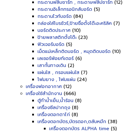
กระดานฟลิบชาร์ท , กระดาษฟลิปชาร์ท
(12)
กระดานอิเล็กทรอนิกส์บอร์ด
(5)
กระดานไวท์บอร์ด
(84)
กล่องใส่โบรชัวร์,ป้ายชื่อตั้งโต๊ะอะคริลิค
(7)
บอร์ดติดประกาศ
(10)
ป้ายพลาสติกตั้งโต๊ะ
(23)
ฟิวเจอร์บอร์ด
(5)
เม็ดแม่เหล็กติดบอร์ด , หมุดติดบอร์ด
(10)
เลเซอร์พ้อยท์เตอร์
(6)
เสากั้นทางเดิน
(2)
แผ่นใส , กรอบแผ่นใส
(7)
โฟมยาง , โฟมแผ่น
(24)
เครื่องฟอกอากาศ
(12)
เครื่องใช้สำนักงาน
(666)
ตู้ทำน้ำเย็น,น้ำร้อน
(8)
เครื่องซีลปากถุง
(8)
เครื่องตอกตาไก่
(8)
เครื่องตอกบัตร,บัตรตอก,ตลับหมึก
(38)
เครื่องตอกบัตร ALPHA time
(5)