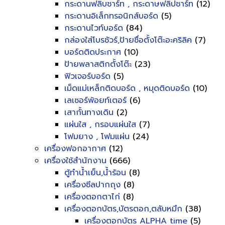
กระดานฟลิบชาร์ท , กระดาษฟลิปชาร์ท
(12)
กระดานอิเล็กทรอนิกส์บอร์ด
(5)
กระดานไวท์บอร์ด
(84)
กล่องใส่โบรชัวร์,ป้ายชื่อตั้งโต๊ะอะคริลิค
(7)
บอร์ดติดประกาศ
(10)
ป้ายพลาสติกตั้งโต๊ะ
(23)
ฟิวเจอร์บอร์ด
(5)
เม็ดแม่เหล็กติดบอร์ด , หมุดติดบอร์ด
(10)
เลเซอร์พ้อยท์เตอร์
(6)
เสากั้นทางเดิน
(2)
แผ่นใส , กรอบแผ่นใส
(7)
โฟมยาง , โฟมแผ่น
(24)
เครื่องฟอกอากาศ
(12)
เครื่องใช้สำนักงาน
(666)
ตู้ทำน้ำเย็น,น้ำร้อน
(8)
เครื่องซีลปากถุง
(8)
เครื่องตอกตาไก่
(8)
เครื่องตอกบัตร,บัตรตอก,ตลับหมึก
(38)
เครื่องตอกบัตร ALPHA time
(5)