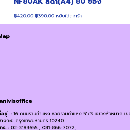
NF80AK สีดำ(A4) 80 ซอง
Original
Current
฿
420.00
฿
390.00
หยิบใส่ตะกร้า
price
price
was:
is:
Map
฿420.00.
฿390.00.
janivisoffice
ี่อยู่ :
16 ถนนรามคำแหง ซอยรามคำแหง 51/3 แขวงหัวหมาก เข
บางกะปิ กรุงเทพมหานคร 10240
โทร. :
02-3183655 , 081-866-7072,