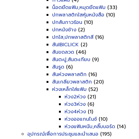
กาวแผ่น
(4)
น็อดยึดแฟ้ม,หมุดยึดแฟ้ม
(33)
ปกพลาสติกใสหุ้มหนังสือ
(10)
ปกสันกาวร้อน
(10)
ปกหนังช้าง
(2)
ปกใส,ปกพลาสติกสี
(16)
สันIBICLICK
(2)
สันขดลวด
(46)
สันตะปู,สันตะเกียบ
(9)
สันรูด
(6)
สันห่วงพลาสติก
(16)
สันเกลียวพลาสติก
(20)
ห่วงเหล็กใส่แฟ้ม
(52)
ห่วง2ห่วง
(21)
ห่วง3ห่วง
(6)
ห่วง4ห่วง
(1)
ห่วงออแกนไนซ์
(10)
ห่วงแฟ้มหนีบ,คลิ๊บบอร์ด
(14)
อุปกรณ์เพื่อการประชุมและนำเสนอ
(195)