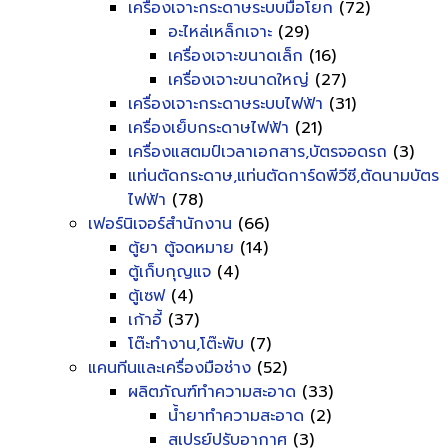
เครื่องเจาะกระดาษระบบมือโยก
(72)
อะไหล่เหล็กเจาะ
(29)
เครื่องเจาะขนาดเล็ก
(16)
เครื่องเจาะขนาดใหญ่
(27)
เครื่องเจาะกระดาษระบบไฟฟ้า
(31)
เครื่องเย็บกระดาษไฟฟ้า
(21)
เครื่องแสตมป์เวลาเอกสาร,บัตรจอดรถ
(3)
แท่นตัดกระดาษ,แท่นตัดการ์ดพีวีซี,ตัดนามบัตร
ไฟฟ้า
(78)
เฟอร์นิเจอร์สำนักงาน
(66)
ตู้ยา ตู้จดหมาย
(14)
ตู้เก็บกุญแจ
(4)
ตู้เซฟ
(4)
เก้าอี้
(37)
โต๊ะทำงาน,โต๊ะพับ
(7)
แคนทีนและเครื่องมือช่าง
(52)
ผลิตภัณฑ์ทำความสะอาด
(33)
น้ำยาทำความสะอาด
(2)
สเปรย์ปรับอากาศ
(3)