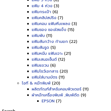
แฟ้ม 3 ห่วง
(8)
แฟ้ม 4 ห่วง
(3)
แฟ้มกระเป๋า
(6)
แฟ้มคลิปสปริง
(7)
แฟ้มคอม แฟ้มหีบเพลง
(3)
แฟ้มซอง ซองใสแข็ง
(15)
แฟ้มพับ
(11)
แฟ้มสันกว้าง ก้านยก
(22)
แฟ้มสันรูด
(5)
แฟ้มหนีบ แฟ้มเจาะ
(21)
แฟ้มเสนอเซ็นต์
(12)
แฟ้มแขวน
(6)
แฟ้มโชว์เอกสาร
(20)
แฟ้มใส่นามบัตร
(11)
ไอที & หมึกพิมพ์
(20)
ผลิตภัณฑ์สำหรับคอมพิวเตอร์
(11)
ผ้าหมึกเครื่องพิมพ์ ,พิมพ์ดีด
(9)
EPSON
(7)