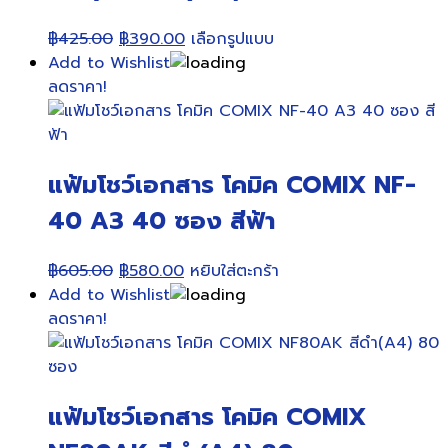
Original
Current
This
฿
425.00
฿
390.00
เลือกรูปแบบ
price
price
product
Add to Wishlist
was:
is:
has
ลดราคา!
฿425.00.
฿390.00.
multiple
variants.
The
แฟ้มโชว์เอกสาร โคมิค COMIX NF-
options
may
40 A3 40 ซอง สีฟ้า
be
chosen
Original
Current
฿
605.00
฿
580.00
หยิบใส่ตะกร้า
on
price
price
Add to Wishlist
the
was:
is:
ลดราคา!
product
฿605.00.
฿580.00.
page
แฟ้มโชว์เอกสาร โคมิค COMIX