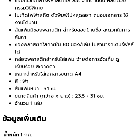
ซองโชว์เอกสารพลาสติกใส สอดจากด้านบน ผลิตด้วย
กรรมวิธีพิเศษ
ไม่เกิดไฟฟ้าสถิต ตัวพิมพ์ไม่หลุดลอก ถนอมเอกสาร ใช้
งานได้นาน
สันแฟ้มมีซองพลาสติก สำหรับสอดป้ายชื่อ สะดวกในการ
ค้นหา
ซองพลาสติกใสภายใน 80 ซอง/เล่ม ไม่สามารถเติมรีฟิลล์
ได้
กล่องพลาสติกสำหรับใส่แฟ้ม ง่ายต่อการจัดเก็บ ดู
เรียบร้อย สะอาดตา
เหมาะสำหรับใส่เอกสารขนาด A4
สี : ฟ้า
สันแฟ้มหนา : 5.1 ซม.
ขนาดสินค้า (กว้าง x ยาว) : 23.5 × 31 ซม.
จำนวน 1 เล่ม
ข้อมูลเพิ่มเติม
น้ำหนัก
1 กก.