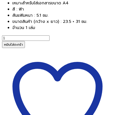
เหมาะสำหรับใส่เอกสารขนาด A4
was:
is:
สี : ฟ้า
฿420.00.
฿390.00.
สันแฟ้มหนา : 5.1 ซม.
ขนาดสินค้า (กว้าง x ยาว) : 23.5 × 31 ซม.
จำนวน 1 เล่ม
จำนวน
แฟ้ม
หยิบใส่ตะกร้า
โชว์
เอกสาร
โค
มิค
NF80AK
สี
ฟ้า
(A4)
80
ซอง
ชิ้น