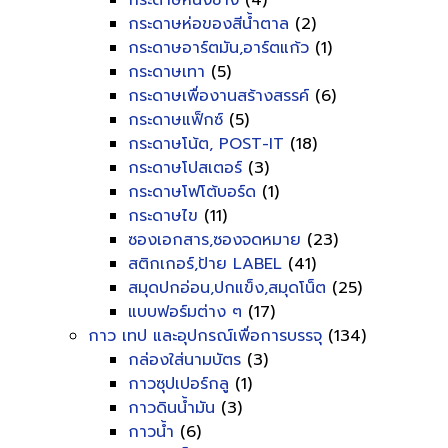
กระดาษหนังช้าง
(4)
กระดาษห่อของสีน้ำตาล
(2)
กระดาษอาร์ตมัน,อาร์ตแก้ว
(1)
กระดาษเทา
(5)
กระดาษเพื่องานสร้างสรรค์
(6)
กระดาษแฟ็กซ์
(5)
กระดาษโน้ต, POST-IT
(18)
กระดาษโปสเตอร์
(3)
กระดาษโฟโต้บอร์ด
(1)
กระดาษไข
(11)
ซองเอกสาร,ซองจดหมาย
(23)
สติกเกอร์,ป้าย LABEL
(41)
สมุดปกอ่อน,ปกแข็ง,สมุดโน็ต
(25)
แบบฟอร์มต่าง ๆ
(17)
กาว เทป และอุปกรณ์เพื่อการบรรจุ
(134)
กล่องใส่นามบัตร
(3)
กาวซุปเปอร์กลู
(1)
กาวดินน้ำมัน
(3)
กาวน้ำ
(6)