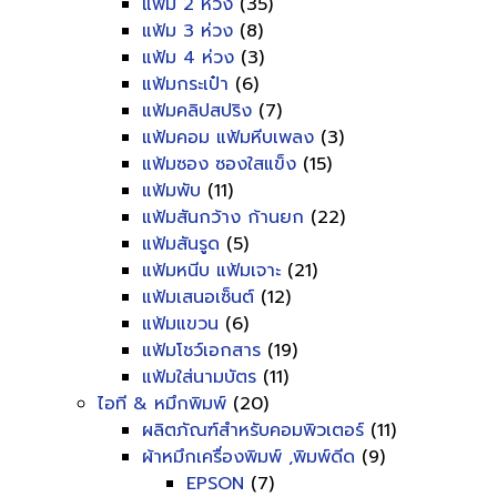
แฟ้ม 2 ห่วง
(35)
แฟ้ม 3 ห่วง
(8)
แฟ้ม 4 ห่วง
(3)
แฟ้มกระเป๋า
(6)
แฟ้มคลิปสปริง
(7)
แฟ้มคอม แฟ้มหีบเพลง
(3)
แฟ้มซอง ซองใสแข็ง
(15)
แฟ้มพับ
(11)
แฟ้มสันกว้าง ก้านยก
(22)
แฟ้มสันรูด
(5)
แฟ้มหนีบ แฟ้มเจาะ
(21)
แฟ้มเสนอเซ็นต์
(12)
แฟ้มแขวน
(6)
แฟ้มโชว์เอกสาร
(19)
แฟ้มใส่นามบัตร
(11)
ไอที & หมึกพิมพ์
(20)
ผลิตภัณฑ์สำหรับคอมพิวเตอร์
(11)
ผ้าหมึกเครื่องพิมพ์ ,พิมพ์ดีด
(9)
EPSON
(7)