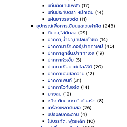
แท่นตัดเทปไฟฟ้า
(17)
แท่นประทับตรา หมึกเติม
(14)
แผ่นยางรองตัด
(11)
อุปกรณ์เพื่อการเขียนและลบคำผิด
(243)
ดินสอ,ไส้ดินสอ
(29)
ปากกา,น้ำยา,เทปลบคำผิด
(14)
ปากกามาร์คเกอร์,ปากกาเคมี
(40)
ปากกาลูกลื่น,ปากกาเจล
(19)
ปากกาหัวเข็ม
(5)
ปากกาเขียนแผ่นใส/ซีดี
(20)
ปากกาเน้นข้อความ
(12)
ปากกาเพนท์
(31)
ปากกาไวท์บอร์ด
(14)
ยางลบ
(12)
หมึกเติมปากกาไวท์บอร์ด
(8)
เครื่องเหลาดินสอ
(26)
แปรงลบกระดาน
(4)
ไม้บรรทัด, ฟุตเหล็ก
(10)