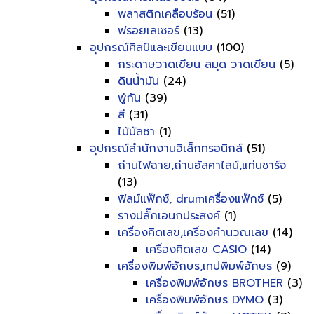
พลาสติกเคลือบร้อน
(51)
ฟรอยเลเซอร์
(13)
อุปกรณ์ศิลป์และเขียนแบบ
(100)
กระดาษวาดเขียน สมุด วาดเขียน
(5)
ดินน้ำมัน
(24)
พู่กัน
(39)
สี
(31)
ไม้บัลชา
(1)
อุปกรณ์สำนักงานอิเล็กทรอนิกส์
(51)
ถ่านไฟฉาย,ถ่านอัลคาไลน์,แท่นชาร์จ
(13)
ฟิลม์แฟ็กซ์, drumเครื่องแฟ็กซ์
(5)
รางปลั๊กเอนกประสงค์
(1)
เครื่องคิดเลข,เครื่องคำนวณเลข
(14)
เครื่องคิดเลข CASIO
(14)
เครื่องพิมพ์อักษร,เทปพิมพ์อักษร
(9)
เครื่องพิมพ์อักษร BROTHER
(3)
เครื่องพิมพ์อักษร DYMO
(3)