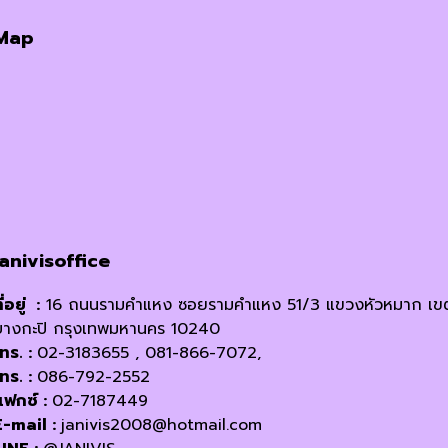
has
Map
multiple
variants.
The
options
may
be
chosen
on
the
product
janivisoffice
page
ี่อยู่ :
16 ถนนรามคำแหง ซอยรามคำแหง 51/3 แขวงหัวหมาก เข
บางกะปิ กรุงเทพมหานคร 10240
โทร. :
02-3183655 , 081-866-7072,
โทร. :
086-792-2552
แฟกซ์ :
02-7187449
E-mail :
janivis2008@hotmail.com