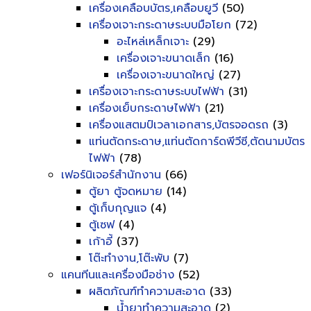
เครื่องเคลือบบัตร,เคลือบยูวี
(50)
เครื่องเจาะกระดาษระบบมือโยก
(72)
อะไหล่เหล็กเจาะ
(29)
เครื่องเจาะขนาดเล็ก
(16)
เครื่องเจาะขนาดใหญ่
(27)
เครื่องเจาะกระดาษระบบไฟฟ้า
(31)
เครื่องเย็บกระดาษไฟฟ้า
(21)
เครื่องแสตมป์เวลาเอกสาร,บัตรจอดรถ
(3)
แท่นตัดกระดาษ,แท่นตัดการ์ดพีวีซี,ตัดนามบัตร
ไฟฟ้า
(78)
เฟอร์นิเจอร์สำนักงาน
(66)
ตู้ยา ตู้จดหมาย
(14)
ตู้เก็บกุญแจ
(4)
ตู้เซฟ
(4)
เก้าอี้
(37)
โต๊ะทำงาน,โต๊ะพับ
(7)
แคนทีนและเครื่องมือช่าง
(52)
ผลิตภัณฑ์ทำความสะอาด
(33)
น้ำยาทำความสะอาด
(2)