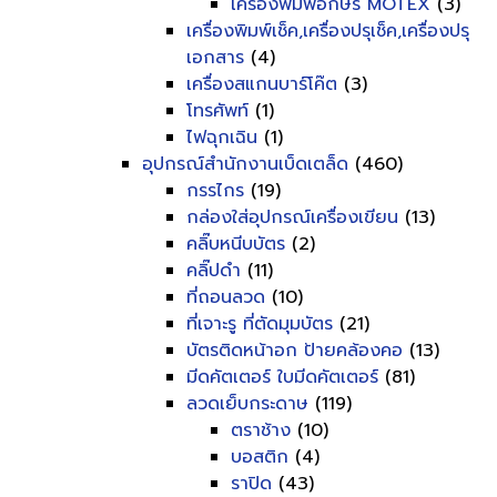
เครื่องพิมพ์อักษร MOTEX
(3)
เครื่องพิมพ์เช็ค,เครื่องปรุเช็ค,เครื่องปรุ
เอกสาร
(4)
เครื่องสแกนบาร์โค๊ต
(3)
โทรศัพท์
(1)
ไฟฉุกเฉิน
(1)
อุปกรณ์สำนักงานเบ็ดเตล็ด
(460)
กรรไกร
(19)
กล่องใส่อุปกรณ์เครื่องเขียน
(13)
คลิ๊บหนีบบัตร
(2)
คลิ๊ปดำ
(11)
ที่ถอนลวด
(10)
ที่เจาะรู ที่ตัดมุมบัตร
(21)
บัตรติดหน้าอก ป้ายคล้องคอ
(13)
มีดคัตเตอร์ ใบมีดคัตเตอร์
(81)
ลวดเย็บกระดาษ
(119)
ตราช้าง
(10)
บอสติก
(4)
ราปิด
(43)