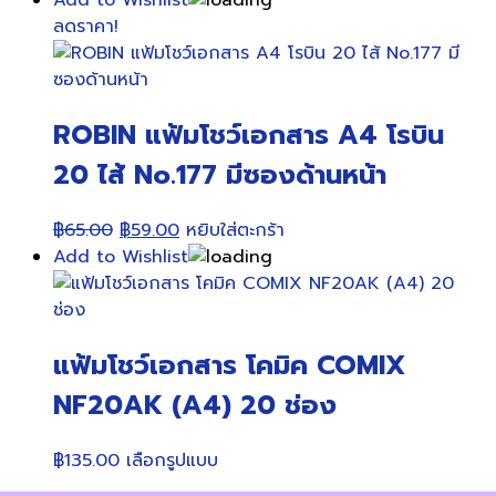
was:
is:
ลดราคา!
฿420.00.
฿390.00.
ROBIN แฟ้มโชว์เอกสาร A4 โรบิน
20 ไส้ No.177 มีซองด้านหน้า
Original
Current
฿
65.00
฿
59.00
หยิบใส่ตะกร้า
price
price
Add to Wishlist
was:
is:
฿65.00.
฿59.00.
แฟ้มโชว์เอกสาร โคมิค COMIX
NF20AK (A4) 20 ช่อง
This
฿
135.00
เลือกรูปแบบ
product