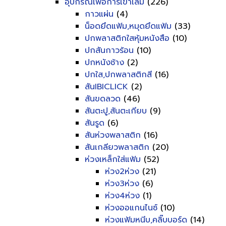
อุปกรณ์เพื่อการเข้าเล่ม
(226)
กาวแผ่น
(4)
น็อดยึดแฟ้ม,หมุดยึดแฟ้ม
(33)
ปกพลาสติกใสหุ้มหนังสือ
(10)
ปกสันกาวร้อน
(10)
ปกหนังช้าง
(2)
ปกใส,ปกพลาสติกสี
(16)
สันIBICLICK
(2)
สันขดลวด
(46)
สันตะปู,สันตะเกียบ
(9)
สันรูด
(6)
สันห่วงพลาสติก
(16)
สันเกลียวพลาสติก
(20)
ห่วงเหล็กใส่แฟ้ม
(52)
ห่วง2ห่วง
(21)
ห่วง3ห่วง
(6)
ห่วง4ห่วง
(1)
ห่วงออแกนไนซ์
(10)
ห่วงแฟ้มหนีบ,คลิ๊บบอร์ด
(14)