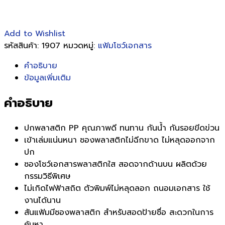
Add to Wishlist
รหัสสินค้า:
1907
หมวดหมู่:
แฟ้มโชว์เอกสาร
คำอธิบาย
ข้อมูลเพิ่มเติม
คำอธิบาย
ปกพลาสติก PP คุณภาพดี ทนทาน กันน้ำ กันรอยขีดข่วน
เข้าเล่มแน่นหนา ซองพลาสติกไม่ฉีกขาด ไม่หลุดออกจาก
ปก
ซองโชว์เอกสารพลาสติกใส สอดจากด้านบน ผลิตด้วย
กรรมวิธีพิเศษ
ไม่เกิดไฟฟ้าสถิต ตัวพิมพ์ไม่หลุดลอก ถนอมเอกสาร ใช้
งานได้นาน
สันแฟ้มมีซองพลาสติก สำหรับสอดป้ายชื่อ สะดวกในการ
ค้นหา