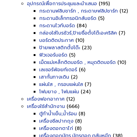
อุปกรณ์เพื่อการประชุมและนำเสนอ
(195)
กระดานฟลิบชาร์ท , กระดาษฟลิปชาร์ท
(12)
กระดานอิเล็กทรอนิกส์บอร์ด
(5)
กระดานไวท์บอร์ด
(84)
กล่องใส่โบรชัวร์,ป้ายชื่อตั้งโต๊ะอะคริลิค
(7)
บอร์ดติดประกาศ
(10)
ป้ายพลาสติกตั้งโต๊ะ
(23)
ฟิวเจอร์บอร์ด
(5)
เม็ดแม่เหล็กติดบอร์ด , หมุดติดบอร์ด
(10)
เลเซอร์พ้อยท์เตอร์
(6)
เสากั้นทางเดิน
(2)
แผ่นใส , กรอบแผ่นใส
(7)
โฟมยาง , โฟมแผ่น
(24)
เครื่องฟอกอากาศ
(12)
เครื่องใช้สำนักงาน
(666)
ตู้ทำน้ำเย็น,น้ำร้อน
(8)
เครื่องซีลปากถุง
(8)
เครื่องตอกตาไก่
(8)
เครื่องตอกบัตร,บัตรตอก,ตลับหมึก
(38)