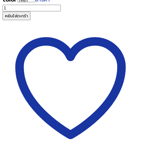
จำนวน
COMIX
หยิบใส่ตะกร้า
แฟ้ม
โชว์
เอกสาร
โค
มิค
NF60AK
A4
60
ซอง
สีดำ
ชิ้น