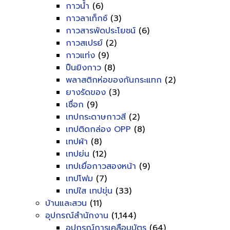
กาวน้ำ
(6)
กาวลาเท็กซ์
(3)
กาวสารพัดประโยชน์
(6)
กาวสเปรย์
(2)
กาวแท่ง
(9)
ปืนยิงกาว
(8)
พลาสติกห่อของกันกระแทก
(2)
ยางรัดของ
(3)
เชื่อก
(9)
เทปกระดาษกาวสี
(2)
เทปติดกล่อง OPP
(8)
เทปผ้า
(8)
เทปย่น
(12)
เทปเยื่อกาวสองหน้า
(9)
เทปโฟม
(7)
เทปใส เทปขุ่น
(33)
บ้านและสวน
(11)
อุปกรณ์สำนักงาน
(1,144)
อุปกรณ์การเคลือบบัตร
(64)