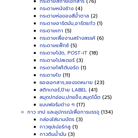
กระดาษสีถ่ายเอกสาร
(76)
กระดาษหนังช้าง
(4)
กระดาษห่อของสีน้ำตาล
(2)
กระดาษอาร์ตมัน,อาร์ตแก้ว
(1)
กระดาษเทา
(5)
กระดาษเพื่องานสร้างสรรค์
(6)
กระดาษแฟ็กซ์
(5)
กระดาษโน้ต, POST-IT
(18)
กระดาษโปสเตอร์
(3)
กระดาษโฟโต้บอร์ด
(1)
กระดาษไข
(11)
ซองเอกสาร,ซองจดหมาย
(23)
สติกเกอร์,ป้าย LABEL
(41)
สมุดปกอ่อน,ปกแข็ง,สมุดโน็ต
(25)
แบบฟอร์มต่าง ๆ
(17)
กาว เทป และอุปกรณ์เพื่อการบรรจุ
(134)
กล่องใส่นามบัตร
(3)
กาวซุปเปอร์กลู
(1)
กาวดินน้ำมัน
(3)