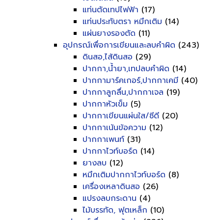
แท่นตัดเทปไฟฟ้า
(17)
แท่นประทับตรา หมึกเติม
(14)
แผ่นยางรองตัด
(11)
อุปกรณ์เพื่อการเขียนและลบคำผิด
(243)
ดินสอ,ไส้ดินสอ
(29)
ปากกา,น้ำยา,เทปลบคำผิด
(14)
ปากกามาร์คเกอร์,ปากกาเคมี
(40)
ปากกาลูกลื่น,ปากกาเจล
(19)
ปากกาหัวเข็ม
(5)
ปากกาเขียนแผ่นใส/ซีดี
(20)
ปากกาเน้นข้อความ
(12)
ปากกาเพนท์
(31)
ปากกาไวท์บอร์ด
(14)
ยางลบ
(12)
หมึกเติมปากกาไวท์บอร์ด
(8)
เครื่องเหลาดินสอ
(26)
แปรงลบกระดาน
(4)
ไม้บรรทัด, ฟุตเหล็ก
(10)