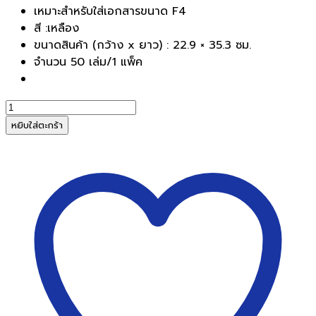
เหมาะสำหรับใส่เอกสารขนาด F4
สี :เหลือง
ขนาดสินค้า (กว้าง x ยาว) : 22.9 × 35.3 ซม.
จำนวน 50 เล่ม/1 แพ็ค
จำนวน
แฟ้ม
หยิบใส่ตะกร้า
พับ
ใบ
โพธิ์
F4
เหลือง(1x50)
ชิ้น