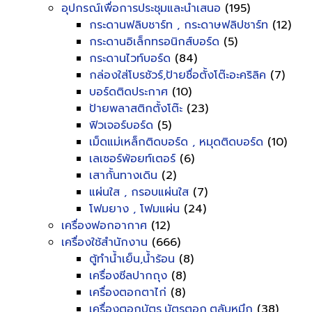
อุปกรณ์เพื่อการประชุมและนำเสนอ
(195)
กระดานฟลิบชาร์ท , กระดาษฟลิปชาร์ท
(12)
กระดานอิเล็กทรอนิกส์บอร์ด
(5)
กระดานไวท์บอร์ด
(84)
กล่องใส่โบรชัวร์,ป้ายชื่อตั้งโต๊ะอะคริลิค
(7)
บอร์ดติดประกาศ
(10)
ป้ายพลาสติกตั้งโต๊ะ
(23)
ฟิวเจอร์บอร์ด
(5)
เม็ดแม่เหล็กติดบอร์ด , หมุดติดบอร์ด
(10)
เลเซอร์พ้อยท์เตอร์
(6)
เสากั้นทางเดิน
(2)
แผ่นใส , กรอบแผ่นใส
(7)
โฟมยาง , โฟมแผ่น
(24)
เครื่องฟอกอากาศ
(12)
เครื่องใช้สำนักงาน
(666)
ตู้ทำน้ำเย็น,น้ำร้อน
(8)
เครื่องซีลปากถุง
(8)
เครื่องตอกตาไก่
(8)
เครื่องตอกบัตร,บัตรตอก,ตลับหมึก
(38)