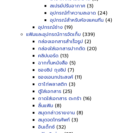
สเปรย์ปรับอากาศ
(3)
อุปกรณ์ทำความสะอาด
(24)
อุปกรณ์สำหรับห้องแคนทีน
(4)
อุปกรณ์ช่าง
(19)
แฟ้มและอุปกรณ์การจัดเก็บ
(339)
กล่องเอกสารสำเร็จรูป
(2)
กล่องใส่เอกสารปากตัด
(20)
คลิปบอร์ด
(13)
ฉากกั้นหนังสือ
(5)
ซองซิป ถุงซิป
(7)
ซองเอนกประสงค์
(11)
ตาไก่พลาสติก
(3)
ตู้ใส่เอกสาร
(25)
ถาดใส่เอกสาร ตะกร้า
(16)
ลิ้นแฟ้ม
(8)
สมุดกล่าวรายงาน
(8)
สมุดจดโทรศัพท์
(3)
อินเด็กซ์
(32)