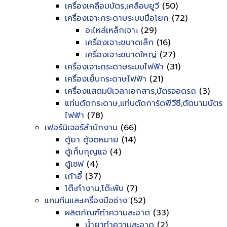
เครื่องเคลือบบัตร,เคลือบยูวี
(50)
เครื่องเจาะกระดาษระบบมือโยก
(72)
อะไหล่เหล็กเจาะ
(29)
เครื่องเจาะขนาดเล็ก
(16)
เครื่องเจาะขนาดใหญ่
(27)
เครื่องเจาะกระดาษระบบไฟฟ้า
(31)
เครื่องเย็บกระดาษไฟฟ้า
(21)
เครื่องแสตมป์เวลาเอกสาร,บัตรจอดรถ
(3)
แท่นตัดกระดาษ,แท่นตัดการ์ดพีวีซี,ตัดนามบัตร
ไฟฟ้า
(78)
เฟอร์นิเจอร์สำนักงาน
(66)
ตู้ยา ตู้จดหมาย
(14)
ตู้เก็บกุญแจ
(4)
ตู้เซฟ
(4)
เก้าอี้
(37)
โต๊ะทำงาน,โต๊ะพับ
(7)
แคนทีนและเครื่องมือช่าง
(52)
ผลิตภัณฑ์ทำความสะอาด
(33)
น้ำยาทำความสะอาด
(2)