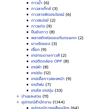
กาวน้ำ
(6)
กาวลาเท็กซ์
(3)
กาวสารพัดประโยชน์
(6)
กาวสเปรย์
(2)
กาวแท่ง
(9)
ปืนยิงกาว
(8)
พลาสติกห่อของกันกระแทก
(2)
ยางรัดของ
(3)
เชื่อก
(9)
เทปกระดาษกาวสี
(2)
เทปติดกล่อง OPP
(8)
เทปผ้า
(8)
เทปย่น
(12)
เทปเยื่อกาวสองหน้า
(9)
เทปโฟม
(7)
เทปใส เทปขุ่น
(33)
บ้านและสวน
(11)
อุปกรณ์สำนักงาน
(1,144)
อุปกรณ์การเคลือบบัตร
(64)