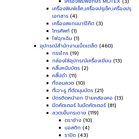
เครื่องพิมพ์อักษร MOTEX
(3)
เครื่องพิมพ์เช็ค,เครื่องปรุเช็ค,เครื่องปรุ
เอกสาร
(4)
เครื่องสแกนบาร์โค๊ต
(3)
โทรศัพท์
(1)
ไฟฉุกเฉิน
(1)
อุปกรณ์สำนักงานเบ็ดเตล็ด
(460)
กรรไกร
(19)
กล่องใส่อุปกรณ์เครื่องเขียน
(13)
คลิ๊บหนีบบัตร
(2)
คลิ๊ปดำ
(11)
ที่ถอนลวด
(10)
ที่เจาะรู ที่ตัดมุมบัตร
(21)
บัตรติดหน้าอก ป้ายคล้องคอ
(13)
มีดคัตเตอร์ ใบมีดคัตเตอร์
(81)
ลวดเย็บกระดาษ
(119)
ตราช้าง
(10)
บอสติก
(4)
ราปิด
(43)