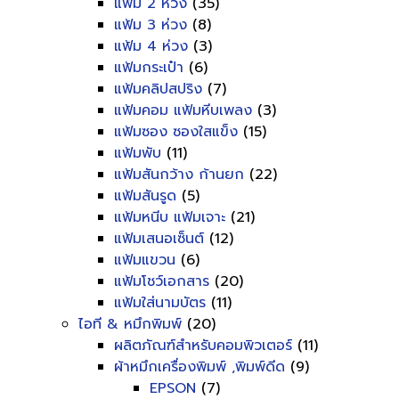
แฟ้ม 2 ห่วง
(35)
แฟ้ม 3 ห่วง
(8)
แฟ้ม 4 ห่วง
(3)
แฟ้มกระเป๋า
(6)
แฟ้มคลิปสปริง
(7)
แฟ้มคอม แฟ้มหีบเพลง
(3)
แฟ้มซอง ซองใสแข็ง
(15)
แฟ้มพับ
(11)
แฟ้มสันกว้าง ก้านยก
(22)
แฟ้มสันรูด
(5)
แฟ้มหนีบ แฟ้มเจาะ
(21)
แฟ้มเสนอเซ็นต์
(12)
แฟ้มแขวน
(6)
แฟ้มโชว์เอกสาร
(20)
แฟ้มใส่นามบัตร
(11)
ไอที & หมึกพิมพ์
(20)
ผลิตภัณฑ์สำหรับคอมพิวเตอร์
(11)
ผ้าหมึกเครื่องพิมพ์ ,พิมพ์ดีด
(9)
EPSON
(7)