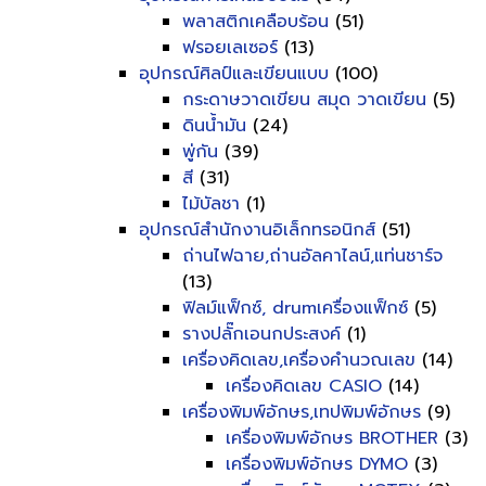
พลาสติกเคลือบร้อน
(51)
ฟรอยเลเซอร์
(13)
อุปกรณ์ศิลป์และเขียนแบบ
(100)
กระดาษวาดเขียน สมุด วาดเขียน
(5)
ดินน้ำมัน
(24)
พู่กัน
(39)
สี
(31)
ไม้บัลชา
(1)
อุปกรณ์สำนักงานอิเล็กทรอนิกส์
(51)
ถ่านไฟฉาย,ถ่านอัลคาไลน์,แท่นชาร์จ
(13)
ฟิลม์แฟ็กซ์, drumเครื่องแฟ็กซ์
(5)
รางปลั๊กเอนกประสงค์
(1)
เครื่องคิดเลข,เครื่องคำนวณเลข
(14)
เครื่องคิดเลข CASIO
(14)
เครื่องพิมพ์อักษร,เทปพิมพ์อักษร
(9)
เครื่องพิมพ์อักษร BROTHER
(3)
เครื่องพิมพ์อักษร DYMO
(3)