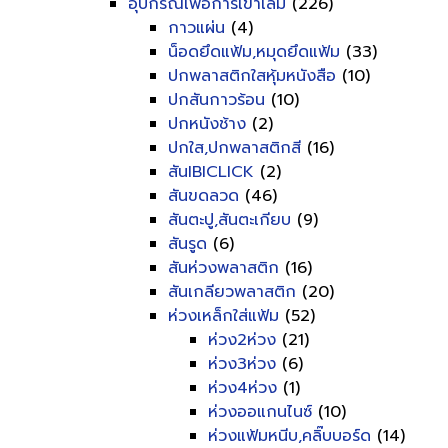
อุปกรณ์เพื่อการเข้าเล่ม
(226)
กาวแผ่น
(4)
น็อดยึดแฟ้ม,หมุดยึดแฟ้ม
(33)
ปกพลาสติกใสหุ้มหนังสือ
(10)
ปกสันกาวร้อน
(10)
ปกหนังช้าง
(2)
ปกใส,ปกพลาสติกสี
(16)
สันIBICLICK
(2)
สันขดลวด
(46)
สันตะปู,สันตะเกียบ
(9)
สันรูด
(6)
สันห่วงพลาสติก
(16)
สันเกลียวพลาสติก
(20)
ห่วงเหล็กใส่แฟ้ม
(52)
ห่วง2ห่วง
(21)
ห่วง3ห่วง
(6)
ห่วง4ห่วง
(1)
ห่วงออแกนไนซ์
(10)
ห่วงแฟ้มหนีบ,คลิ๊บบอร์ด
(14)