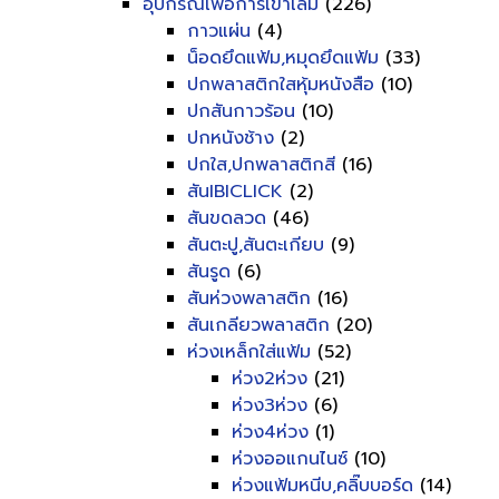
อุปกรณ์เพื่อการเข้าเล่ม
(226)
กาวแผ่น
(4)
น็อดยึดแฟ้ม,หมุดยึดแฟ้ม
(33)
ปกพลาสติกใสหุ้มหนังสือ
(10)
ปกสันกาวร้อน
(10)
ปกหนังช้าง
(2)
ปกใส,ปกพลาสติกสี
(16)
สันIBICLICK
(2)
สันขดลวด
(46)
สันตะปู,สันตะเกียบ
(9)
สันรูด
(6)
สันห่วงพลาสติก
(16)
สันเกลียวพลาสติก
(20)
ห่วงเหล็กใส่แฟ้ม
(52)
ห่วง2ห่วง
(21)
ห่วง3ห่วง
(6)
ห่วง4ห่วง
(1)
ห่วงออแกนไนซ์
(10)
ห่วงแฟ้มหนีบ,คลิ๊บบอร์ด
(14)