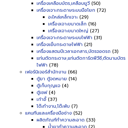
เครื่องเคลือบบัตร,เคลือบยูวี
(50)
เครื่องเจาะกระดาษระบบมือโยก
(72)
อะไหล่เหล็กเจาะ
(29)
เครื่องเจาะขนาดเล็ก
(16)
เครื่องเจาะขนาดใหญ่
(27)
เครื่องเจาะกระดาษระบบไฟฟ้า
(31)
เครื่องเย็บกระดาษไฟฟ้า
(21)
เครื่องแสตมป์เวลาเอกสาร,บัตรจอดรถ
(3)
แท่นตัดกระดาษ,แท่นตัดการ์ดพีวีซี,ตัดนามบัตร
ไฟฟ้า
(78)
เฟอร์นิเจอร์สำนักงาน
(66)
ตู้ยา ตู้จดหมาย
(14)
ตู้เก็บกุญแจ
(4)
ตู้เซฟ
(4)
เก้าอี้
(37)
โต๊ะทำงาน,โต๊ะพับ
(7)
แคนทีนและเครื่องมือช่าง
(52)
ผลิตภัณฑ์ทำความสะอาด
(33)
น้ำยาทำความสะอาด
(2)