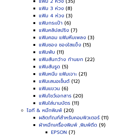
แฟ้ม 2 ห่วง
(35)
แฟ้ม 3 ห่วง
(8)
แฟ้ม 4 ห่วง
(3)
แฟ้มกระเป๋า
(6)
แฟ้มคลิปสปริง
(7)
แฟ้มคอม แฟ้มหีบเพลง
(3)
แฟ้มซอง ซองใสแข็ง
(15)
แฟ้มพับ
(11)
แฟ้มสันกว้าง ก้านยก
(22)
แฟ้มสันรูด
(5)
แฟ้มหนีบ แฟ้มเจาะ
(21)
แฟ้มเสนอเซ็นต์
(12)
แฟ้มแขวน
(6)
แฟ้มโชว์เอกสาร
(20)
แฟ้มใส่นามบัตร
(11)
ไอที & หมึกพิมพ์
(20)
ผลิตภัณฑ์สำหรับคอมพิวเตอร์
(11)
ผ้าหมึกเครื่องพิมพ์ ,พิมพ์ดีด
(9)
EPSON
(7)