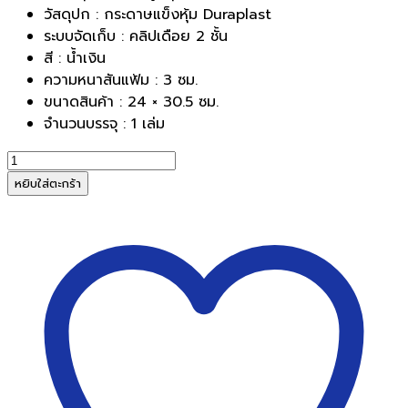
วัสดุปก : กระดาษแข็งหุ้ม Duraplast
ระบบจัดเก็บ : คลิปเดือย 2 ชั้น
สี : น้ำเงิน
ความหนาสันแฟ้ม : 3 ซม.
ขนาดสินค้า : 24 × 30.5 ซม.
จำนวนบรรจุ : 1 เล่ม
จำนวน
แฟ้ม
หยิบใส่ตะกร้า
คลิป
สปริง
ตรา
ช้าง
8230
A4
สัน
3
ซม.
สีน้ำเงิน