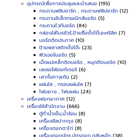
อุปกรณ์เพื่อการประชุมและนำเสนอ
(195)
กระดานฟลิบชาร์ท , กระดาษฟลิปชาร์ท
(12)
กระดานอิเล็กทรอนิกส์บอร์ด
(5)
กระดานไวท์บอร์ด
(84)
กล่องใส่โบรชัวร์,ป้ายชื่อตั้งโต๊ะอะคริลิค
(7)
บอร์ดติดประกาศ
(10)
ป้ายพลาสติกตั้งโต๊ะ
(23)
ฟิวเจอร์บอร์ด
(5)
เม็ดแม่เหล็กติดบอร์ด , หมุดติดบอร์ด
(10)
เลเซอร์พ้อยท์เตอร์
(6)
เสากั้นทางเดิน
(2)
แผ่นใส , กรอบแผ่นใส
(7)
โฟมยาง , โฟมแผ่น
(24)
เครื่องฟอกอากาศ
(12)
เครื่องใช้สำนักงาน
(666)
ตู้ทำน้ำเย็น,น้ำร้อน
(8)
เครื่องซีลปากถุง
(8)
เครื่องตอกตาไก่
(8)
เครื่องตอกบัตร,บัตรตอก,ตลับหมึก
(38)