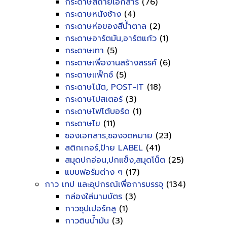
กระดาษสีถ่ายเอกสาร
(76)
กระดาษหนังช้าง
(4)
กระดาษห่อของสีน้ำตาล
(2)
กระดาษอาร์ตมัน,อาร์ตแก้ว
(1)
กระดาษเทา
(5)
กระดาษเพื่องานสร้างสรรค์
(6)
กระดาษแฟ็กซ์
(5)
กระดาษโน้ต, POST-IT
(18)
กระดาษโปสเตอร์
(3)
กระดาษโฟโต้บอร์ด
(1)
กระดาษไข
(11)
ซองเอกสาร,ซองจดหมาย
(23)
สติกเกอร์,ป้าย LABEL
(41)
สมุดปกอ่อน,ปกแข็ง,สมุดโน็ต
(25)
แบบฟอร์มต่าง ๆ
(17)
กาว เทป และอุปกรณ์เพื่อการบรรจุ
(134)
กล่องใส่นามบัตร
(3)
กาวซุปเปอร์กลู
(1)
กาวดินน้ำมัน
(3)