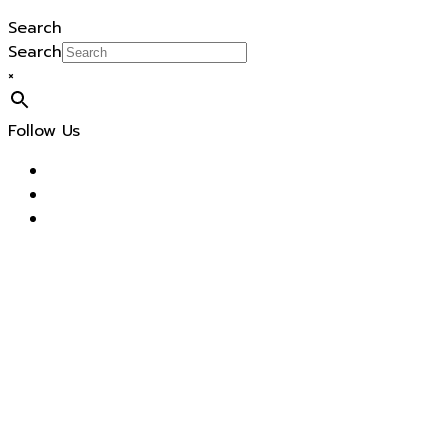
Search
Search
×
Follow Us