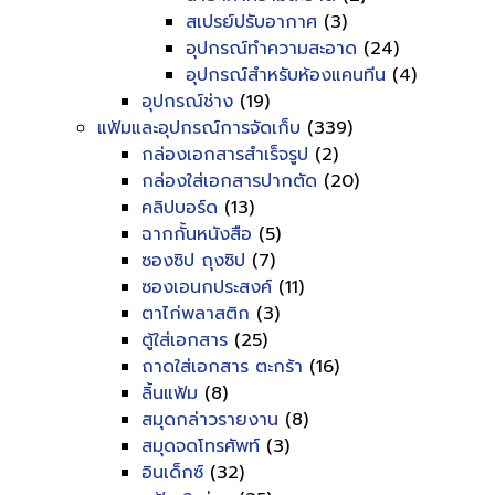
สเปรย์ปรับอากาศ
(3)
อุปกรณ์ทำความสะอาด
(24)
อุปกรณ์สำหรับห้องแคนทีน
(4)
อุปกรณ์ช่าง
(19)
แฟ้มและอุปกรณ์การจัดเก็บ
(339)
กล่องเอกสารสำเร็จรูป
(2)
กล่องใส่เอกสารปากตัด
(20)
คลิปบอร์ด
(13)
ฉากกั้นหนังสือ
(5)
ซองซิป ถุงซิป
(7)
ซองเอนกประสงค์
(11)
ตาไก่พลาสติก
(3)
ตู้ใส่เอกสาร
(25)
ถาดใส่เอกสาร ตะกร้า
(16)
ลิ้นแฟ้ม
(8)
สมุดกล่าวรายงาน
(8)
สมุดจดโทรศัพท์
(3)
อินเด็กซ์
(32)