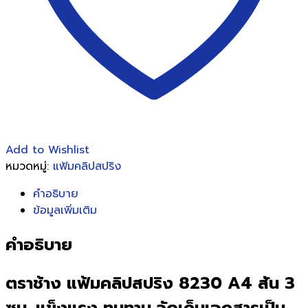
(จำนวน
12
เล่ม)
*สั่ง
เข้า
ตา
มอ
อเด
อร์*
Add to Wishlist
ชิ้น
หมวดหมู่:
แฟ้มคลิปสปริง
คำอธิบาย
ข้อมูลเพิ่มเติม
คำอธิบาย
ตราช้าง แฟ้มคลิปสปริง 8230 A4 สัน 3
ซม. แข็งแรง ทนทาน จัดเก็บเอกสารเป็น