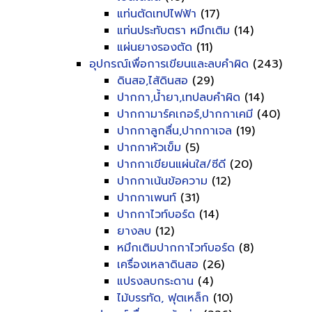
แท่นตัดเทปไฟฟ้า
(17)
แท่นประทับตรา หมึกเติม
(14)
แผ่นยางรองตัด
(11)
อุปกรณ์เพื่อการเขียนและลบคำผิด
(243)
ดินสอ,ไส้ดินสอ
(29)
ปากกา,น้ำยา,เทปลบคำผิด
(14)
ปากกามาร์คเกอร์,ปากกาเคมี
(40)
ปากกาลูกลื่น,ปากกาเจล
(19)
ปากกาหัวเข็ม
(5)
ปากกาเขียนแผ่นใส/ซีดี
(20)
ปากกาเน้นข้อความ
(12)
ปากกาเพนท์
(31)
ปากกาไวท์บอร์ด
(14)
ยางลบ
(12)
หมึกเติมปากกาไวท์บอร์ด
(8)
เครื่องเหลาดินสอ
(26)
แปรงลบกระดาน
(4)
ไม้บรรทัด, ฟุตเหล็ก
(10)