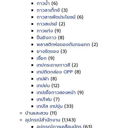
กาวน้ำ
(6)
กาวลาเท็กซ์
(3)
กาวสารพัดประโยชน์
(6)
กาวสเปรย์
(2)
กาวแท่ง
(9)
ปืนยิงกาว
(8)
พลาสติกห่อของกันกระแทก
(2)
ยางรัดของ
(3)
เชื่อก
(9)
เทปกระดาษกาวสี
(2)
เทปติดกล่อง OPP
(8)
เทปผ้า
(8)
เทปย่น
(12)
เทปเยื่อกาวสองหน้า
(9)
เทปโฟม
(7)
เทปใส เทปขุ่น
(33)
บ้านและสวน
(11)
อุปกรณ์สำนักงาน
(1,143)
อุปกรณ์การเคลือบบัตร
(63)