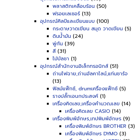
พลาสติกเคลือบร้อน
(50)
ฟรอยเลเซอร์
(13)
อุปกรณ์ศิลป์และเขียนแบบ
(100)
กระดาษวาดเขียน สมุด วาดเขียน
(5)
ดินน้ำมัน
(24)
พู่กัน
(39)
สี
(31)
ไม้บัลชา
(1)
อุปกรณ์สำนักงานอิเล็กทรอนิกส์
(51)
ถ่านไฟฉาย,ถ่านอัลคาไลน์,แท่นชาร์จ
(13)
ฟิลม์แฟ็กซ์, drumเครื่องแฟ็กซ์
(5)
รางปลั๊กเอนกประสงค์
(1)
เครื่องคิดเลข,เครื่องคำนวณเลข
(14)
เครื่องคิดเลข CASIO
(14)
เครื่องพิมพ์อักษร,เทปพิมพ์อักษร
(9)
เครื่องพิมพ์อักษร BROTHER
(3)
เครื่องพิมพ์อักษร DYMO
(3)