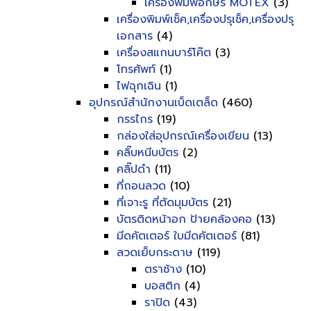
เครื่องพิมพ์อักษร MOTEX
(3)
เครื่องพิมพ์เช็ค,เครื่องปรุเช็ค,เครื่องปรุ
เอกสาร
(4)
เครื่องสแกนบาร์โค๊ต
(3)
โทรศัพท์
(1)
ไฟฉุกเฉิน
(1)
อุปกรณ์สำนักงานเบ็ดเตล็ด
(460)
กรรไกร
(19)
กล่องใส่อุปกรณ์เครื่องเขียน
(13)
คลิ๊บหนีบบัตร
(2)
คลิ๊ปดำ
(11)
ที่ถอนลวด
(10)
ที่เจาะรู ที่ตัดมุมบัตร
(21)
บัตรติดหน้าอก ป้ายคล้องคอ
(13)
มีดคัตเตอร์ ใบมีดคัตเตอร์
(81)
ลวดเย็บกระดาษ
(119)
ตราช้าง
(10)
บอสติก
(4)
ราปิด
(43)