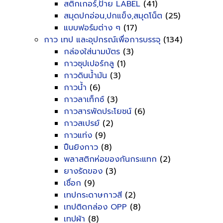
สติกเกอร์,ป้าย LABEL
(41)
สมุดปกอ่อน,ปกแข็ง,สมุดโน็ต
(25)
แบบฟอร์มต่าง ๆ
(17)
กาว เทป และอุปกรณ์เพื่อการบรรจุ
(134)
กล่องใส่นามบัตร
(3)
กาวซุปเปอร์กลู
(1)
กาวดินน้ำมัน
(3)
กาวน้ำ
(6)
กาวลาเท็กซ์
(3)
กาวสารพัดประโยชน์
(6)
กาวสเปรย์
(2)
กาวแท่ง
(9)
ปืนยิงกาว
(8)
พลาสติกห่อของกันกระแทก
(2)
ยางรัดของ
(3)
เชื่อก
(9)
เทปกระดาษกาวสี
(2)
เทปติดกล่อง OPP
(8)
เทปผ้า
(8)