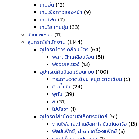
เทปย่น
(12)
เทปเยื่อกาวสองหน้า
(9)
เทปโฟม
(7)
เทปใส เทปขุ่น
(33)
บ้านและสวน
(11)
อุปกรณ์สำนักงาน
(1,144)
อุปกรณ์การเคลือบบัตร
(64)
พลาสติกเคลือบร้อน
(51)
ฟรอยเลเซอร์
(13)
อุปกรณ์ศิลป์และเขียนแบบ
(100)
กระดาษวาดเขียน สมุด วาดเขียน
(5)
ดินน้ำมัน
(24)
พู่กัน
(39)
สี
(31)
ไม้บัลชา
(1)
อุปกรณ์สำนักงานอิเล็กทรอนิกส์
(51)
ถ่านไฟฉาย,ถ่านอัลคาไลน์,แท่นชาร์จ
(13)
ฟิลม์แฟ็กซ์, drumเครื่องแฟ็กซ์
(5)