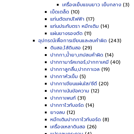
เครื่องเย็บแขนยาว เย็บกลาง
(3)
เบ็ดเตล็ด
(10)
แท่นตัดเทปไฟฟ้า
(17)
แท่นประทับตรา หมึกเติม
(14)
แผ่นยางรองตัด
(11)
อุปกรณ์เพื่อการเขียนและลบคำผิด
(243)
ดินสอ,ไส้ดินสอ
(29)
ปากกา,น้ำยา,เทปลบคำผิด
(14)
ปากกามาร์คเกอร์,ปากกาเคมี
(40)
ปากกาลูกลื่น,ปากกาเจล
(19)
ปากกาหัวเข็ม
(5)
ปากกาเขียนแผ่นใส/ซีดี
(20)
ปากกาเน้นข้อความ
(12)
ปากกาเพนท์
(31)
ปากกาไวท์บอร์ด
(14)
ยางลบ
(12)
หมึกเติมปากกาไวท์บอร์ด
(8)
เครื่องเหลาดินสอ
(26)