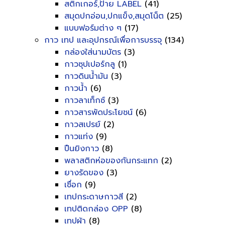
สติกเกอร์,ป้าย LABEL
(41)
สมุดปกอ่อน,ปกแข็ง,สมุดโน็ต
(25)
แบบฟอร์มต่าง ๆ
(17)
กาว เทป และอุปกรณ์เพื่อการบรรจุ
(134)
กล่องใส่นามบัตร
(3)
กาวซุปเปอร์กลู
(1)
กาวดินน้ำมัน
(3)
กาวน้ำ
(6)
กาวลาเท็กซ์
(3)
กาวสารพัดประโยชน์
(6)
กาวสเปรย์
(2)
กาวแท่ง
(9)
ปืนยิงกาว
(8)
พลาสติกห่อของกันกระแทก
(2)
ยางรัดของ
(3)
เชื่อก
(9)
เทปกระดาษกาวสี
(2)
เทปติดกล่อง OPP
(8)
เทปผ้า
(8)