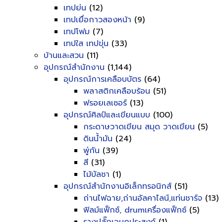
เทปย่น
(12)
เทปเยื่อกาวสองหน้า
(9)
เทปโฟม
(7)
เทปใส เทปขุ่น
(33)
บ้านและสวน
(11)
อุปกรณ์สำนักงาน
(1,144)
อุปกรณ์การเคลือบบัตร
(64)
พลาสติกเคลือบร้อน
(51)
ฟรอยเลเซอร์
(13)
อุปกรณ์ศิลป์และเขียนแบบ
(100)
กระดาษวาดเขียน สมุด วาดเขียน
(5)
ดินน้ำมัน
(24)
พู่กัน
(39)
สี
(31)
ไม้บัลชา
(1)
อุปกรณ์สำนักงานอิเล็กทรอนิกส์
(51)
ถ่านไฟฉาย,ถ่านอัลคาไลน์,แท่นชาร์จ
(13)
ฟิลม์แฟ็กซ์, drumเครื่องแฟ็กซ์
(5)