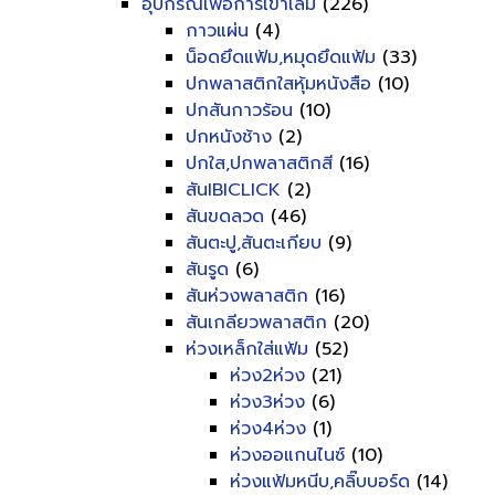
อุปกรณ์เพื่อการเข้าเล่ม
(226)
กาวแผ่น
(4)
น็อดยึดแฟ้ม,หมุดยึดแฟ้ม
(33)
ปกพลาสติกใสหุ้มหนังสือ
(10)
ปกสันกาวร้อน
(10)
ปกหนังช้าง
(2)
ปกใส,ปกพลาสติกสี
(16)
สันIBICLICK
(2)
สันขดลวด
(46)
สันตะปู,สันตะเกียบ
(9)
สันรูด
(6)
สันห่วงพลาสติก
(16)
สันเกลียวพลาสติก
(20)
ห่วงเหล็กใส่แฟ้ม
(52)
ห่วง2ห่วง
(21)
ห่วง3ห่วง
(6)
ห่วง4ห่วง
(1)
ห่วงออแกนไนซ์
(10)
ห่วงแฟ้มหนีบ,คลิ๊บบอร์ด
(14)