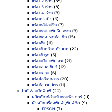
แฟ้ม 2 ห่วง
(35)
แฟ้ม 3 ห่วง
(8)
แฟ้ม 4 ห่วง
(3)
แฟ้มกระเป๋า
(6)
แฟ้มคลิปสปริง
(7)
แฟ้มคอม แฟ้มหีบเพลง
(3)
แฟ้มซอง ซองใสแข็ง
(15)
แฟ้มพับ
(11)
แฟ้มสันกว้าง ก้านยก
(22)
แฟ้มสันรูด
(5)
แฟ้มหนีบ แฟ้มเจาะ
(21)
แฟ้มเสนอเซ็นต์
(12)
แฟ้มแขวน
(6)
แฟ้มโชว์เอกสาร
(20)
แฟ้มใส่นามบัตร
(11)
ไอที & หมึกพิมพ์
(20)
ผลิตภัณฑ์สำหรับคอมพิวเตอร์
(11)
ผ้าหมึกเครื่องพิมพ์ ,พิมพ์ดีด
(9)
EPSON
(7)