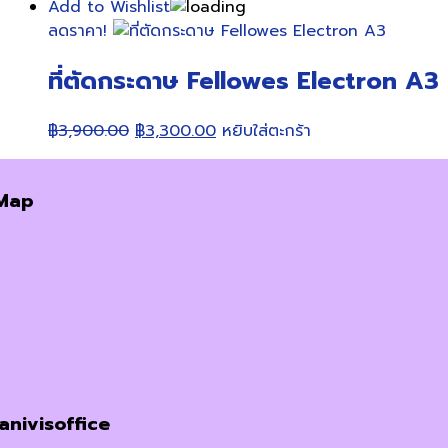
Add to Wishlist
ลดราคา!
ที่ตัดกระดาษ Fellowes Electron A3
Original
Current
฿
3,900.00
฿
3,300.00
หยิบใส่ตะกร้า
price
price
was:
is:
Map
฿3,900.00.
฿3,300.00.
janivisoffice