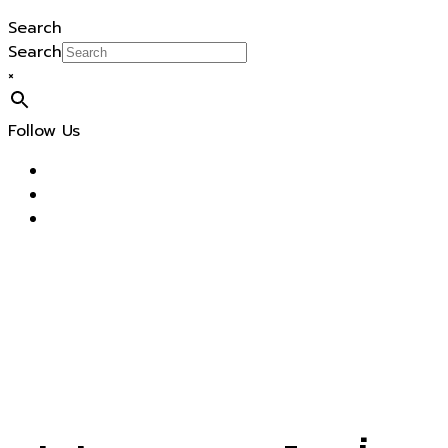
Search
Search
×
Follow Us