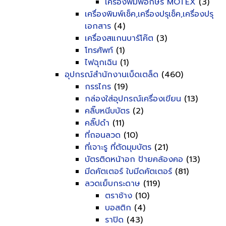
เครื่องพิมพ์อักษร MOTEX
(3)
เครื่องพิมพ์เช็ค,เครื่องปรุเช็ค,เครื่องปรุ
เอกสาร
(4)
เครื่องสแกนบาร์โค๊ต
(3)
โทรศัพท์
(1)
ไฟฉุกเฉิน
(1)
อุปกรณ์สำนักงานเบ็ดเตล็ด
(460)
กรรไกร
(19)
กล่องใส่อุปกรณ์เครื่องเขียน
(13)
คลิ๊บหนีบบัตร
(2)
คลิ๊ปดำ
(11)
ที่ถอนลวด
(10)
ที่เจาะรู ที่ตัดมุมบัตร
(21)
บัตรติดหน้าอก ป้ายคล้องคอ
(13)
มีดคัตเตอร์ ใบมีดคัตเตอร์
(81)
ลวดเย็บกระดาษ
(119)
ตราช้าง
(10)
บอสติก
(4)
ราปิด
(43)