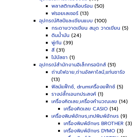
พลาสติกเคลือบร้อน
(50)
ฟรอยเลเซอร์
(13)
อุปกรณ์ศิลป์และเขียนแบบ
(100)
กระดาษวาดเขียน สมุด วาดเขียน
(5)
ดินน้ำมัน
(24)
พู่กัน
(39)
สี
(31)
ไม้บัลชา
(1)
อุปกรณ์สำนักงานอิเล็กทรอนิกส์
(51)
ถ่านไฟฉาย,ถ่านอัลคาไลน์,แท่นชาร์จ
(13)
ฟิลม์แฟ็กซ์, drumเครื่องแฟ็กซ์
(5)
รางปลั๊กเอนกประสงค์
(1)
เครื่องคิดเลข,เครื่องคำนวณเลข
(14)
เครื่องคิดเลข CASIO
(14)
เครื่องพิมพ์อักษร,เทปพิมพ์อักษร
(9)
เครื่องพิมพ์อักษร BROTHER
(3)
เครื่องพิมพ์อักษร DYMO
(3)