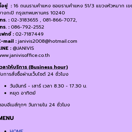
ี่อยู่ :
16 ถนนรามคำแหง ซอยรามคำแหง 51/3 แขวงหัวหมาก เข
บางกะปิ กรุงเทพมหานคร 10240
โทร. :
02-3183655 , 081-866-7072,
โทร. :
086-792-2552
แฟกซ์ :
02-7187449
E-mail :
janivis2008@hotmail.com
LINE :
@JANIVIS
www.janivisoffice.co.th
เวลาให้บริการ (Business hour)
ับการสั่งซื้อผ่านเว็บไซต์ 24 ชั่วโมง
วันจันทร์ - เสาร์ เวลา 8.30 - 17.30 น.
หยุด อาทิตย์
ตอบอีเมล์ทุกๆ วันภายใน 24 ชั่วโมง
MENU
HOME