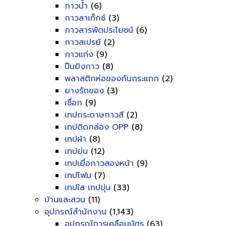
กาวน้ำ
(6)
กาวลาเท็กซ์
(3)
กาวสารพัดประโยชน์
(6)
กาวสเปรย์
(2)
กาวแท่ง
(9)
ปืนยิงกาว
(8)
พลาสติกห่อของกันกระแทก
(2)
ยางรัดของ
(3)
เชื่อก
(9)
เทปกระดาษกาวสี
(2)
เทปติดกล่อง OPP
(8)
เทปผ้า
(8)
เทปย่น
(12)
เทปเยื่อกาวสองหน้า
(9)
เทปโฟม
(7)
เทปใส เทปขุ่น
(33)
บ้านและสวน
(11)
อุปกรณ์สำนักงาน
(1,143)
อุปกรณ์การเคลือบบัตร
(63)