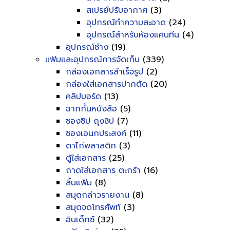
สเปรย์ปรับอากาศ
(3)
อุปกรณ์ทำความสะอาด
(24)
อุปกรณ์สำหรับห้องแคนทีน
(4)
อุปกรณ์ช่าง
(19)
แฟ้มและอุปกรณ์การจัดเก็บ
(339)
กล่องเอกสารสำเร็จรูป
(2)
กล่องใส่เอกสารปากตัด
(20)
คลิปบอร์ด
(13)
ฉากกั้นหนังสือ
(5)
ซองซิป ถุงซิป
(7)
ซองเอนกประสงค์
(11)
ตาไก่พลาสติก
(3)
ตู้ใส่เอกสาร
(25)
ถาดใส่เอกสาร ตะกร้า
(16)
ลิ้นแฟ้ม
(8)
สมุดกล่าวรายงาน
(8)
สมุดจดโทรศัพท์
(3)
อินเด็กซ์
(32)