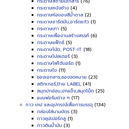
กระดาษสีถ่ายเอกสาร
(76)
กระดาษหนังช้าง
(4)
กระดาษห่อของสีน้ำตาล
(2)
กระดาษอาร์ตมัน,อาร์ตแก้ว
(1)
กระดาษเทา
(5)
กระดาษเพื่องานสร้างสรรค์
(6)
กระดาษแฟ็กซ์
(5)
กระดาษโน้ต, POST-IT
(18)
กระดาษโปสเตอร์
(3)
กระดาษโฟโต้บอร์ด
(1)
กระดาษไข
(11)
ซองเอกสาร,ซองจดหมาย
(23)
สติกเกอร์,ป้าย LABEL
(41)
สมุดปกอ่อน,ปกแข็ง,สมุดโน็ต
(25)
แบบฟอร์มต่าง ๆ
(17)
กาว เทป และอุปกรณ์เพื่อการบรรจุ
(134)
กล่องใส่นามบัตร
(3)
กาวซุปเปอร์กลู
(1)
กาวดินน้ำมัน
(3)