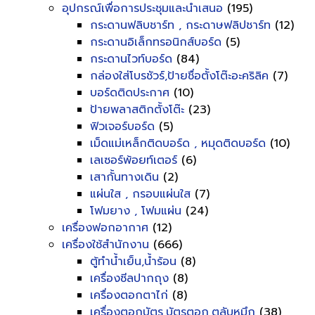
อุปกรณ์เพื่อการประชุมและนำเสนอ
(195)
กระดานฟลิบชาร์ท , กระดาษฟลิปชาร์ท
(12)
กระดานอิเล็กทรอนิกส์บอร์ด
(5)
กระดานไวท์บอร์ด
(84)
กล่องใส่โบรชัวร์,ป้ายชื่อตั้งโต๊ะอะคริลิค
(7)
บอร์ดติดประกาศ
(10)
ป้ายพลาสติกตั้งโต๊ะ
(23)
ฟิวเจอร์บอร์ด
(5)
เม็ดแม่เหล็กติดบอร์ด , หมุดติดบอร์ด
(10)
เลเซอร์พ้อยท์เตอร์
(6)
เสากั้นทางเดิน
(2)
แผ่นใส , กรอบแผ่นใส
(7)
โฟมยาง , โฟมแผ่น
(24)
เครื่องฟอกอากาศ
(12)
เครื่องใช้สำนักงาน
(666)
ตู้ทำน้ำเย็น,น้ำร้อน
(8)
เครื่องซีลปากถุง
(8)
เครื่องตอกตาไก่
(8)
เครื่องตอกบัตร,บัตรตอก,ตลับหมึก
(38)