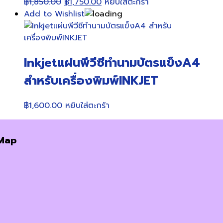
Original
Current
฿
1,850.00
฿
1,750.00
หยิบใส่ตะกร้า
price
price
Add to Wishlist
was:
is:
฿1,850.00.
฿1,750.00.
Inkjetแผ่นพีวีซีทำนามบัตรแข็งA4
สำหรับเครื่องพิมพ์INKJET
฿
1,600.00
หยิบใส่ตะกร้า
Map