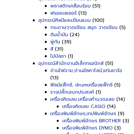
พลาสติกเคลือบร้อน
(51)
ฟรอยเลเซอร์
(13)
อุปกรณ์ศิลป์และเขียนแบบ
(100)
กระดาษวาดเขียน สมุด วาดเขียน
(5)
ดินน้ำมัน
(24)
พู่กัน
(39)
สี
(31)
ไม้บัลชา
(1)
อุปกรณ์สำนักงานอิเล็กทรอนิกส์
(51)
ถ่านไฟฉาย,ถ่านอัลคาไลน์,แท่นชาร์จ
(13)
ฟิลม์แฟ็กซ์, drumเครื่องแฟ็กซ์
(5)
รางปลั๊กเอนกประสงค์
(1)
เครื่องคิดเลข,เครื่องคำนวณเลข
(14)
เครื่องคิดเลข CASIO
(14)
เครื่องพิมพ์อักษร,เทปพิมพ์อักษร
(9)
เครื่องพิมพ์อักษร BROTHER
(3)
เครื่องพิมพ์อักษร DYMO
(3)