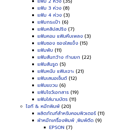
แฟ้ม 2 ห่วง
(35)
แฟ้ม 3 ห่วง
(8)
แฟ้ม 4 ห่วง
(3)
แฟ้มกระเป๋า
(6)
แฟ้มคลิปสปริง
(7)
แฟ้มคอม แฟ้มหีบเพลง
(3)
แฟ้มซอง ซองใสแข็ง
(15)
แฟ้มพับ
(11)
แฟ้มสันกว้าง ก้านยก
(22)
แฟ้มสันรูด
(5)
แฟ้มหนีบ แฟ้มเจาะ
(21)
แฟ้มเสนอเซ็นต์
(12)
แฟ้มแขวน
(6)
แฟ้มโชว์เอกสาร
(19)
แฟ้มใส่นามบัตร
(11)
ไอที & หมึกพิมพ์
(20)
ผลิตภัณฑ์สำหรับคอมพิวเตอร์
(11)
ผ้าหมึกเครื่องพิมพ์ ,พิมพ์ดีด
(9)
EPSON
(7)