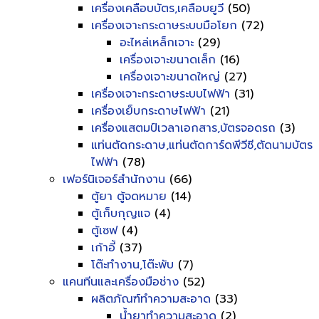
เครื่องเคลือบบัตร,เคลือบยูวี
(50)
เครื่องเจาะกระดาษระบบมือโยก
(72)
อะไหล่เหล็กเจาะ
(29)
เครื่องเจาะขนาดเล็ก
(16)
เครื่องเจาะขนาดใหญ่
(27)
เครื่องเจาะกระดาษระบบไฟฟ้า
(31)
เครื่องเย็บกระดาษไฟฟ้า
(21)
เครื่องแสตมป์เวลาเอกสาร,บัตรจอดรถ
(3)
แท่นตัดกระดาษ,แท่นตัดการ์ดพีวีซี,ตัดนามบัตร
ไฟฟ้า
(78)
เฟอร์นิเจอร์สำนักงาน
(66)
ตู้ยา ตู้จดหมาย
(14)
ตู้เก็บกุญแจ
(4)
ตู้เซฟ
(4)
เก้าอี้
(37)
โต๊ะทำงาน,โต๊ะพับ
(7)
แคนทีนและเครื่องมือช่าง
(52)
ผลิตภัณฑ์ทำความสะอาด
(33)
น้ำยาทำความสะอาด
(2)