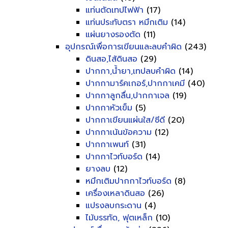
แท่นตัดเทปไฟฟ้า
(17)
แท่นประทับตรา หมึกเติม
(14)
แผ่นยางรองตัด
(11)
อุปกรณ์เพื่อการเขียนและลบคำผิด
(243)
ดินสอ,ไส้ดินสอ
(29)
ปากกา,น้ำยา,เทปลบคำผิด
(14)
ปากกามาร์คเกอร์,ปากกาเคมี
(40)
ปากกาลูกลื่น,ปากกาเจล
(19)
ปากกาหัวเข็ม
(5)
ปากกาเขียนแผ่นใส/ซีดี
(20)
ปากกาเน้นข้อความ
(12)
ปากกาเพนท์
(31)
ปากกาไวท์บอร์ด
(14)
ยางลบ
(12)
หมึกเติมปากกาไวท์บอร์ด
(8)
เครื่องเหลาดินสอ
(26)
แปรงลบกระดาน
(4)
ไม้บรรทัด, ฟุตเหล็ก
(10)