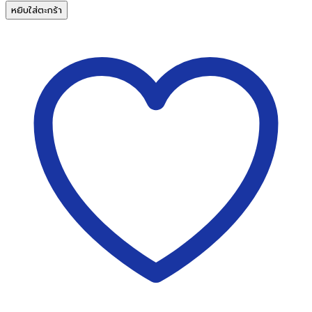
แท่น
หยิบใส่ตะกร้า
ตัด
กระดาษ
ฐาน
โลหะ
AROMA
M1210
(ฺA4)
ชิ้น