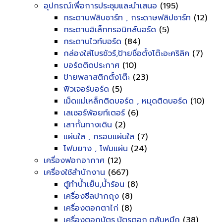
อุปกรณ์เพื่อการประชุมและนำเสนอ
(195)
กระดานฟลิบชาร์ท , กระดาษฟลิปชาร์ท
(12)
กระดานอิเล็กทรอนิกส์บอร์ด
(5)
กระดานไวท์บอร์ด
(84)
กล่องใส่โบรชัวร์,ป้ายชื่อตั้งโต๊ะอะคริลิค
(7)
บอร์ดติดประกาศ
(10)
ป้ายพลาสติกตั้งโต๊ะ
(23)
ฟิวเจอร์บอร์ด
(5)
เม็ดแม่เหล็กติดบอร์ด , หมุดติดบอร์ด
(10)
เลเซอร์พ้อยท์เตอร์
(6)
เสากั้นทางเดิน
(2)
แผ่นใส , กรอบแผ่นใส
(7)
โฟมยาง , โฟมแผ่น
(24)
เครื่องฟอกอากาศ
(12)
เครื่องใช้สำนักงาน
(667)
ตู้ทำน้ำเย็น,น้ำร้อน
(8)
เครื่องซีลปากถุง
(8)
เครื่องตอกตาไก่
(8)
เครื่องตอกบัตร,บัตรตอก,ตลับหมึก
(38)