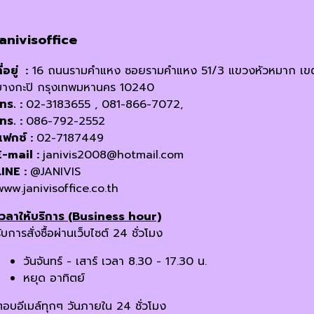
janivisoffice
ี่อยู่ :
16 ถนนรามคำแหง ซอยรามคำแหง 51/3 แขวงหัวหมาก เข
บางกะปิ กรุงเทพมหานคร 10240
โทร. :
02-3183655 , 081-866-7072,
โทร. :
086-792-2552
แฟกซ์ :
02-7187449
E-mail :
janivis2008@hotmail.com
LINE :
@JANIVIS
www.janivisoffice.co.th
เวลาให้บริการ (Business hour)
ับการสั่งซื้อผ่านเว็บไซต์ 24 ชั่วโมง
วันจันทร์ - เสาร์ เวลา 8.30 - 17.30 น.
หยุด อาทิตย์
ตอบอีเมล์ทุกๆ วันภายใน 24 ชั่วโมง