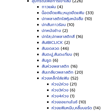
อุปกรณ์เพื่อการเข้าเล่ม
(226)
กาวแผ่น
(4)
น็อดยึดแฟ้ม,หมุดยึดแฟ้ม
(33)
ปกพลาสติกใสหุ้มหนังสือ
(10)
ปกสันกาวร้อน
(10)
ปกหนังช้าง
(2)
ปกใส,ปกพลาสติกสี
(16)
สันIBICLICK
(2)
สันขดลวด
(46)
สันตะปู,สันตะเกียบ
(9)
สันรูด
(6)
สันห่วงพลาสติก
(16)
สันเกลียวพลาสติก
(20)
ห่วงเหล็กใส่แฟ้ม
(52)
ห่วง2ห่วง
(21)
ห่วง3ห่วง
(6)
ห่วง4ห่วง
(1)
ห่วงออแกนไนซ์
(10)
ห่วงแฟ้มหนีบ,คลิ๊บบอร์ด
(14)