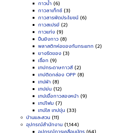
กาวน้ำ
(6)
กาวลาเท็กซ์
(3)
กาวสารพัดประโยชน์
(6)
กาวสเปรย์
(2)
กาวแท่ง
(9)
ปืนยิงกาว
(8)
พลาสติกห่อของกันกระแทก
(2)
ยางรัดของ
(3)
เชื่อก
(9)
เทปกระดาษกาวสี
(2)
เทปติดกล่อง OPP
(8)
เทปผ้า
(8)
เทปย่น
(12)
เทปเยื่อกาวสองหน้า
(9)
เทปโฟม
(7)
เทปใส เทปขุ่น
(33)
บ้านและสวน
(11)
อุปกรณ์สำนักงาน
(1,144)
อุปกรณ์การเคลือบบัตร
(64)