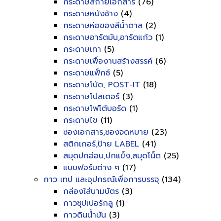
กระดาษสีถ่ายเอกสาร
(76)
กระดาษหนังช้าง
(4)
กระดาษห่อของสีน้ำตาล
(2)
กระดาษอาร์ตมัน,อาร์ตแก้ว
(1)
กระดาษเทา
(5)
กระดาษเพื่องานสร้างสรรค์
(6)
กระดาษแฟ็กซ์
(5)
กระดาษโน้ต, POST-IT
(18)
กระดาษโปสเตอร์
(3)
กระดาษโฟโต้บอร์ด
(1)
กระดาษไข
(11)
ซองเอกสาร,ซองจดหมาย
(23)
สติกเกอร์,ป้าย LABEL
(41)
สมุดปกอ่อน,ปกแข็ง,สมุดโน็ต
(25)
แบบฟอร์มต่าง ๆ
(17)
กาว เทป และอุปกรณ์เพื่อการบรรจุ
(134)
กล่องใส่นามบัตร
(3)
กาวซุปเปอร์กลู
(1)
กาวดินน้ำมัน
(3)