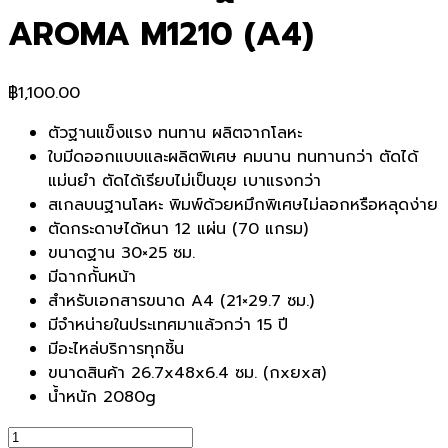
AROMA M1210 (ฺA4)
฿
1,100.00
ตัวฐานแข็งแรง ทนทาน ผลิตจากโลหะ
ใบมีดออกแบบและผลิตพิเศษ คมนาน ทนทานกว่า ตัดได้
แม่นยำ ตัดได้เรียบไม่เป็นขุย เบาแรงกว่า
สเกลบนฐานโลหะ พิมพ์ด้วยหมึกพิเศษไม่ลอกหรือหลุดง่าย
ตัดกระดาษได้หนา 12 แผ่น (70 แกรม)
ขนาดฐาน 30×25 ซม.
มีฉากกั้นหน้า
สำหรับเอกสารขนาด A4 (21×29.7 ซม.)
มีจำหน่ายในประเทศมาแล้วกว่า 15 ปี
มีอะไหล่บริการทุกชิ้น
ขนาดสินค้า 26.7x48x6.4 ซม. (กxยxส)
น้ำหนัก 2080g
จำนวน