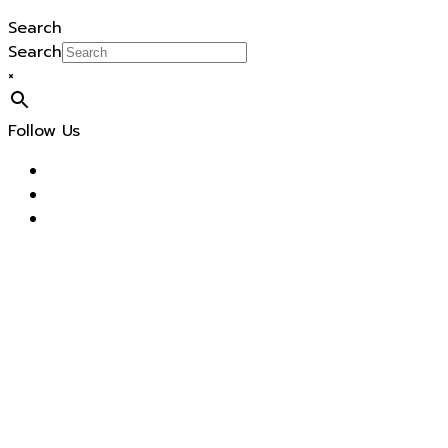
Search
Search
×
Follow Us