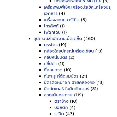
เครื่องพิมพ์อักษร MOTEX
(3)
เครื่องพิมพ์เช็ค,เครื่องปรุเช็ค,เครื่องปรุ
เอกสาร
(4)
เครื่องสแกนบาร์โค๊ต
(3)
โทรศัพท์
(1)
ไฟฉุกเฉิน
(1)
อุปกรณ์สำนักงานเบ็ดเตล็ด
(460)
กรรไกร
(19)
กล่องใส่อุปกรณ์เครื่องเขียน
(13)
คลิ๊บหนีบบัตร
(2)
คลิ๊ปดำ
(11)
ที่ถอนลวด
(10)
ที่เจาะรู ที่ตัดมุมบัตร
(21)
บัตรติดหน้าอก ป้ายคล้องคอ
(13)
มีดคัตเตอร์ ใบมีดคัตเตอร์
(81)
ลวดเย็บกระดาษ
(119)
ตราช้าง
(10)
บอสติก
(4)
ราปิด
(43)