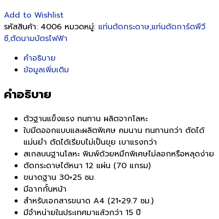
Add to Wishlist
รหัสสินค้า:
4006
หมวดหมู่:
แท่นตัดกระดาษ,แท่นตัดการ์ดพีวี
ซี,ตัดนามบัตรไฟฟ้า
คำอธิบาย
ข้อมูลเพิ่มเติม
คำอธิบาย
ตัวฐานแข็งแรง ทนทาน ผลิตจากโลหะ
ใบมีดออกแบบและผลิตพิเศษ คมนาน ทนทานกว่า ตัดได้
แม่นยำ ตัดได้เรียบไม่เป็นขุย เบาแรงกว่า
สเกลบนฐานโลหะ พิมพ์ด้วยหมึกพิเศษไม่ลอกหรือหลุดง่าย
ตัดกระดาษได้หนา 12 แผ่น (70 แกรม)
ขนาดฐาน 30×25 ซม.
มีฉากกั้นหน้า
สำหรับเอกสารขนาด A4 (21×29.7 ซม.)
มีจำหน่ายในประเทศมาแล้วกว่า 15 ปี