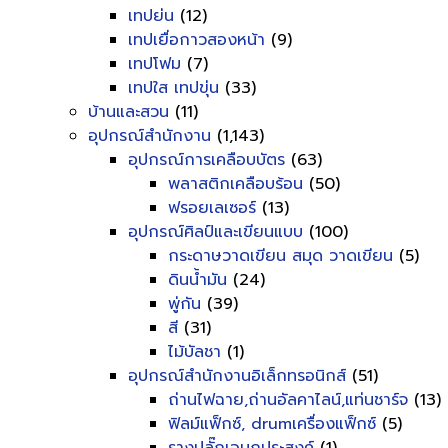
เทปย่น
(12)
เทปเยื่อกาวสองหน้า
(9)
เทปโฟม
(7)
เทปใส เทปขุ่น
(33)
บ้านและสวน
(11)
อุปกรณ์สำนักงาน
(1,143)
อุปกรณ์การเคลือบบัตร
(63)
พลาสติกเคลือบร้อน
(50)
ฟรอยเลเซอร์
(13)
อุปกรณ์ศิลป์และเขียนแบบ
(100)
กระดาษวาดเขียน สมุด วาดเขียน
(5)
ดินน้ำมัน
(24)
พู่กัน
(39)
สี
(31)
ไม้บัลชา
(1)
อุปกรณ์สำนักงานอิเล็กทรอนิกส์
(51)
ถ่านไฟฉาย,ถ่านอัลคาไลน์,แท่นชาร์จ
(13)
ฟิลม์แฟ็กซ์, drumเครื่องแฟ็กซ์
(5)