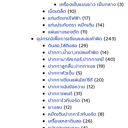
เครื่องเย็บแขนยาว เย็บกลาง
(3)
เบ็ดเตล็ด
(10)
แท่นตัดเทปไฟฟ้า
(17)
แท่นประทับตรา หมึกเติม
(14)
แผ่นยางรองตัด
(11)
อุปกรณ์เพื่อการเขียนและลบคำผิด
(243)
ดินสอ,ไส้ดินสอ
(29)
ปากกา,น้ำยา,เทปลบคำผิด
(14)
ปากกามาร์คเกอร์,ปากกาเคมี
(40)
ปากกาลูกลื่น,ปากกาเจล
(19)
ปากกาหัวเข็ม
(5)
ปากกาเขียนแผ่นใส/ซีดี
(20)
ปากกาเน้นข้อความ
(12)
ปากกาเพนท์
(31)
ปากกาไวท์บอร์ด
(14)
ยางลบ
(12)
หมึกเติมปากกาไวท์บอร์ด
(8)
เครื่องเหลาดินสอ
(26)