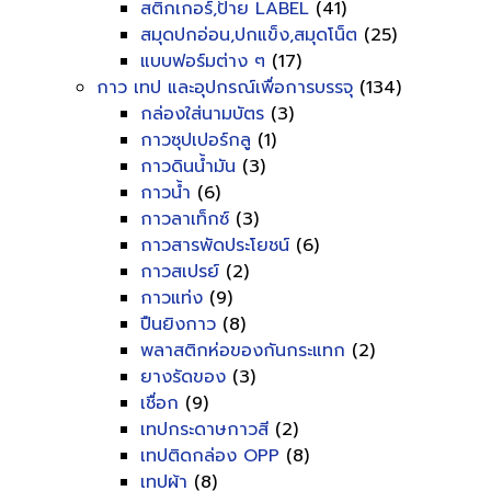
สติกเกอร์,ป้าย LABEL
(41)
สมุดปกอ่อน,ปกแข็ง,สมุดโน็ต
(25)
แบบฟอร์มต่าง ๆ
(17)
กาว เทป และอุปกรณ์เพื่อการบรรจุ
(134)
กล่องใส่นามบัตร
(3)
กาวซุปเปอร์กลู
(1)
กาวดินน้ำมัน
(3)
กาวน้ำ
(6)
กาวลาเท็กซ์
(3)
กาวสารพัดประโยชน์
(6)
กาวสเปรย์
(2)
กาวแท่ง
(9)
ปืนยิงกาว
(8)
พลาสติกห่อของกันกระแทก
(2)
ยางรัดของ
(3)
เชื่อก
(9)
เทปกระดาษกาวสี
(2)
เทปติดกล่อง OPP
(8)
เทปผ้า
(8)