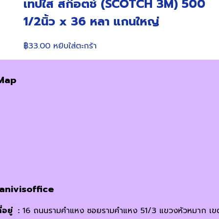
เทปใส สก๊อตช์ (SCOTCH 3M) 500
1/2นิ้ว x 36 หลา แกนใหญ่
฿
33.00
หยิบใส่ตะกร้า
Map
janivisoffice
ี่อยู่ :
16 ถนนรามคำแหง ซอยรามคำแหง 51/3 แขวงหัวหมาก เข