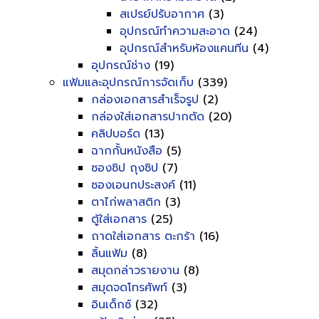
สเปรย์ปรับอากาศ
(3)
อุปกรณ์ทำความสะอาด
(24)
อุปกรณ์สำหรับห้องแคนทีน
(4)
อุปกรณ์ช่าง
(19)
แฟ้มและอุปกรณ์การจัดเก็บ
(339)
กล่องเอกสารสำเร็จรูป
(2)
กล่องใส่เอกสารปากตัด
(20)
คลิปบอร์ด
(13)
ฉากกั้นหนังสือ
(5)
ซองซิป ถุงซิป
(7)
ซองเอนกประสงค์
(11)
ตาไก่พลาสติก
(3)
ตู้ใส่เอกสาร
(25)
ถาดใส่เอกสาร ตะกร้า
(16)
ลิ้นแฟ้ม
(8)
สมุดกล่าวรายงาน
(8)
สมุดจดโทรศัพท์
(3)
อินเด็กซ์
(32)