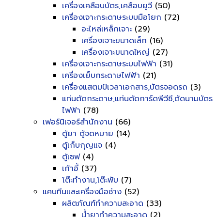
เครื่องเคลือบบัตร,เคลือบยูวี
(50)
เครื่องเจาะกระดาษระบบมือโยก
(72)
อะไหล่เหล็กเจาะ
(29)
เครื่องเจาะขนาดเล็ก
(16)
เครื่องเจาะขนาดใหญ่
(27)
เครื่องเจาะกระดาษระบบไฟฟ้า
(31)
เครื่องเย็บกระดาษไฟฟ้า
(21)
เครื่องแสตมป์เวลาเอกสาร,บัตรจอดรถ
(3)
แท่นตัดกระดาษ,แท่นตัดการ์ดพีวีซี,ตัดนามบัตร
ไฟฟ้า
(78)
เฟอร์นิเจอร์สำนักงาน
(66)
ตู้ยา ตู้จดหมาย
(14)
ตู้เก็บกุญแจ
(4)
ตู้เซฟ
(4)
เก้าอี้
(37)
โต๊ะทำงาน,โต๊ะพับ
(7)
แคนทีนและเครื่องมือช่าง
(52)
ผลิตภัณฑ์ทำความสะอาด
(33)
น้ำยาทำความสะอาด
(2)