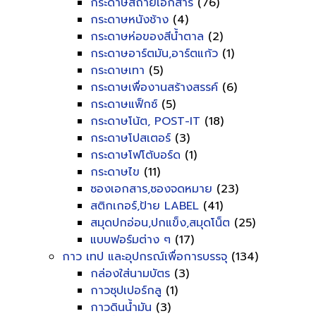
กระดาษสีถ่ายเอกสาร
(76)
กระดาษหนังช้าง
(4)
กระดาษห่อของสีน้ำตาล
(2)
กระดาษอาร์ตมัน,อาร์ตแก้ว
(1)
กระดาษเทา
(5)
กระดาษเพื่องานสร้างสรรค์
(6)
กระดาษแฟ็กซ์
(5)
กระดาษโน้ต, POST-IT
(18)
กระดาษโปสเตอร์
(3)
กระดาษโฟโต้บอร์ด
(1)
กระดาษไข
(11)
ซองเอกสาร,ซองจดหมาย
(23)
สติกเกอร์,ป้าย LABEL
(41)
สมุดปกอ่อน,ปกแข็ง,สมุดโน็ต
(25)
แบบฟอร์มต่าง ๆ
(17)
กาว เทป และอุปกรณ์เพื่อการบรรจุ
(134)
กล่องใส่นามบัตร
(3)
กาวซุปเปอร์กลู
(1)
กาวดินน้ำมัน
(3)