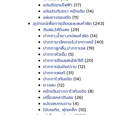
แท่นตัดเทปไฟฟ้า
(17)
แท่นประทับตรา หมึกเติม
(14)
แผ่นยางรองตัด
(11)
อุปกรณ์เพื่อการเขียนและลบคำผิด
(243)
ดินสอ,ไส้ดินสอ
(29)
ปากกา,น้ำยา,เทปลบคำผิด
(14)
ปากกามาร์คเกอร์,ปากกาเคมี
(40)
ปากกาลูกลื่น,ปากกาเจล
(19)
ปากกาหัวเข็ม
(5)
ปากกาเขียนแผ่นใส/ซีดี
(20)
ปากกาเน้นข้อความ
(12)
ปากกาเพนท์
(31)
ปากกาไวท์บอร์ด
(14)
ยางลบ
(12)
หมึกเติมปากกาไวท์บอร์ด
(8)
เครื่องเหลาดินสอ
(26)
แปรงลบกระดาน
(4)
ไม้บรรทัด, ฟุตเหล็ก
(10)