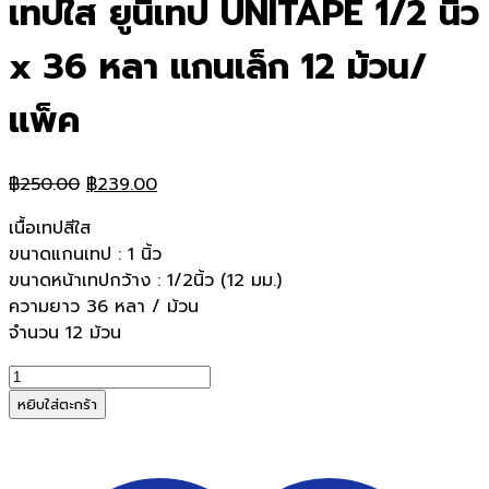
เทปใส ยูนิเทป UNITAPE 1/2 นิ้ว
x 36 หลา แกนเล็ก 12 ม้วน/
แพ็ค
Original
Current
฿
250.00
฿
239.00
price
price
เนื้อเทปสีใส
was:
is:
ขนาดแกนเทป : 1 นิ้ว
฿250.00.
฿239.00.
ขนาดหน้าเทปกว้าง : 1/2นิ้ว (12 มม.)
ความยาว 36 หลา / ม้วน
จำนวน 12 ม้วน
จำนวน
เทป
หยิบใส่ตะกร้า
ใส
ยู
นิ