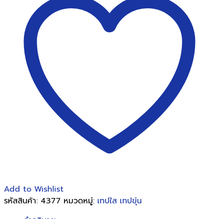
เทป
UNITAPE
1/2
นิ้ว
x
36
หลา
แกน
เล็ก
12
ม้วน/
แพ็ค
ชิ้น
Add to Wishlist
รหัสสินค้า:
4377
หมวดหมู่:
เทปใส เทปขุ่น