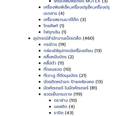
เครื่องพิมพ์อักษร MOTEX
(3)
เครื่องพิมพ์เช็ค,เครื่องปรุเช็ค,เครื่องปรุ
เอกสาร
(4)
เครื่องสแกนบาร์โค๊ต
(3)
โทรศัพท์
(1)
ไฟฉุกเฉิน
(1)
อุปกรณ์สำนักงานเบ็ดเตล็ด
(460)
กรรไกร
(19)
กล่องใส่อุปกรณ์เครื่องเขียน
(13)
คลิ๊บหนีบบัตร
(2)
คลิ๊ปดำ
(11)
ที่ถอนลวด
(10)
ที่เจาะรู ที่ตัดมุมบัตร
(21)
บัตรติดหน้าอก ป้ายคล้องคอ
(13)
มีดคัตเตอร์ ใบมีดคัตเตอร์
(81)
ลวดเย็บกระดาษ
(119)
ตราช้าง
(10)
บอสติก
(4)
ราปิด
(43)