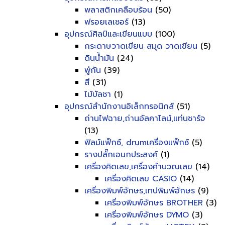
พลาสติกเคลือบร้อน
(50)
ฟรอยเลเซอร์
(13)
อุปกรณ์ศิลป์และเขียนแบบ
(100)
กระดาษวาดเขียน สมุด วาดเขียน
(5)
ดินน้ำมัน
(24)
พู่กัน
(39)
สี
(31)
ไม้บัลชา
(1)
อุปกรณ์สำนักงานอิเล็กทรอนิกส์
(51)
ถ่านไฟฉาย,ถ่านอัลคาไลน์,แท่นชาร์จ
(13)
ฟิลม์แฟ็กซ์, drumเครื่องแฟ็กซ์
(5)
รางปลั๊กเอนกประสงค์
(1)
เครื่องคิดเลข,เครื่องคำนวณเลข
(14)
เครื่องคิดเลข CASIO
(14)
เครื่องพิมพ์อักษร,เทปพิมพ์อักษร
(9)
เครื่องพิมพ์อักษร BROTHER
(3)
เครื่องพิมพ์อักษร DYMO
(3)