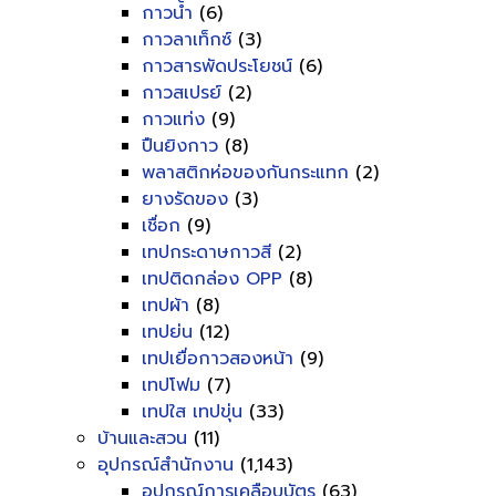
กาวน้ำ
(6)
กาวลาเท็กซ์
(3)
กาวสารพัดประโยชน์
(6)
กาวสเปรย์
(2)
กาวแท่ง
(9)
ปืนยิงกาว
(8)
พลาสติกห่อของกันกระแทก
(2)
ยางรัดของ
(3)
เชื่อก
(9)
เทปกระดาษกาวสี
(2)
เทปติดกล่อง OPP
(8)
เทปผ้า
(8)
เทปย่น
(12)
เทปเยื่อกาวสองหน้า
(9)
เทปโฟม
(7)
เทปใส เทปขุ่น
(33)
บ้านและสวน
(11)
อุปกรณ์สำนักงาน
(1,143)
อุปกรณ์การเคลือบบัตร
(63)