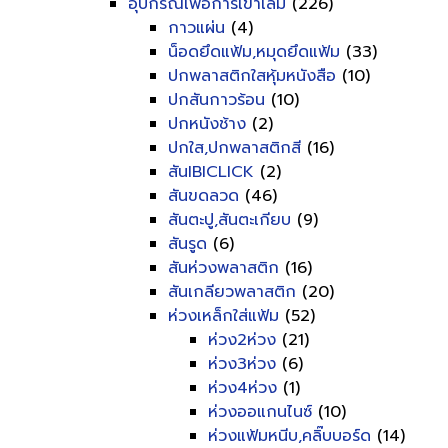
อุปกรณ์เพื่อการเข้าเล่ม
(226)
กาวแผ่น
(4)
น็อดยึดแฟ้ม,หมุดยึดแฟ้ม
(33)
ปกพลาสติกใสหุ้มหนังสือ
(10)
ปกสันกาวร้อน
(10)
ปกหนังช้าง
(2)
ปกใส,ปกพลาสติกสี
(16)
สันIBICLICK
(2)
สันขดลวด
(46)
สันตะปู,สันตะเกียบ
(9)
สันรูด
(6)
สันห่วงพลาสติก
(16)
สันเกลียวพลาสติก
(20)
ห่วงเหล็กใส่แฟ้ม
(52)
ห่วง2ห่วง
(21)
ห่วง3ห่วง
(6)
ห่วง4ห่วง
(1)
ห่วงออแกนไนซ์
(10)
ห่วงแฟ้มหนีบ,คลิ๊บบอร์ด
(14)