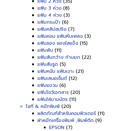
แฟ้ม 2 ห่วง
(35)
แฟ้ม 3 ห่วง
(8)
แฟ้ม 4 ห่วง
(3)
แฟ้มกระเป๋า
(6)
แฟ้มคลิปสปริง
(7)
แฟ้มคอม แฟ้มหีบเพลง
(3)
แฟ้มซอง ซองใสแข็ง
(15)
แฟ้มพับ
(11)
แฟ้มสันกว้าง ก้านยก
(22)
แฟ้มสันรูด
(5)
แฟ้มหนีบ แฟ้มเจาะ
(21)
แฟ้มเสนอเซ็นต์
(12)
แฟ้มแขวน
(6)
แฟ้มโชว์เอกสาร
(20)
แฟ้มใส่นามบัตร
(11)
ไอที & หมึกพิมพ์
(20)
ผลิตภัณฑ์สำหรับคอมพิวเตอร์
(11)
ผ้าหมึกเครื่องพิมพ์ ,พิมพ์ดีด
(9)
EPSON
(7)