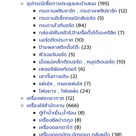
อุปกรณ์เพื่อการประชุมและนำเสนอ
(195)
กระดานฟลิบชาร์ท , กระดาษฟลิปชาร์ท
(12)
กระดานอิเล็กทรอนิกส์บอร์ด
(5)
กระดานไวท์บอร์ด
(84)
กล่องใส่โบรชัวร์,ป้ายชื่อตั้งโต๊ะอะคริลิค
(7)
บอร์ดติดประกาศ
(10)
ป้ายพลาสติกตั้งโต๊ะ
(23)
ฟิวเจอร์บอร์ด
(5)
เม็ดแม่เหล็กติดบอร์ด , หมุดติดบอร์ด
(10)
เลเซอร์พ้อยท์เตอร์
(6)
เสากั้นทางเดิน
(2)
แผ่นใส , กรอบแผ่นใส
(7)
โฟมยาง , โฟมแผ่น
(24)
เครื่องฟอกอากาศ
(12)
เครื่องใช้สำนักงาน
(666)
ตู้ทำน้ำเย็น,น้ำร้อน
(8)
เครื่องซีลปากถุง
(8)
เครื่องตอกตาไก่
(8)
เครื่องตอกบัตร,บัตรตอก,ตลับหมึก
(38)