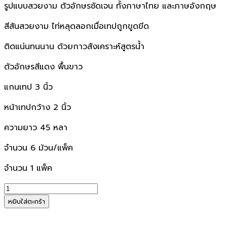
รูปแบบสวยงาม ตัวอักษรชัดเจน ทั้งภาษาไทย และภาษอังกฤษ
สีสันสวยงาม ไท่หลุดลอกเมื่อเทปถูกขูดขีด
ติดแน่นทนนาน ด้วยกาวสังเคราะห์สูตรน้ำ
ตัวอักษรสีแดง พื้นขาว
แกนเทป 3 นิ้ว
หน้าเทปกว้าง 2 นิ้ว
ความยาว 45 หลา
จำนวน 6 ม้วน/แพ็ค
จำนวน 1 แพ็ค
จำนวน
เทป
หยิบใส่ตะกร้า
โอ
พี