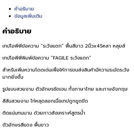
คำอธิบาย
ข้อมูลเพิ่มเติม
คำอธิบาย
เทปโอพีพีข้อความ “ระวังแตก” พื้นสีขาว 2นิ้วx45หลา หลุยส์
เทปโอพีพีพิมพ์ข้อความ “FAGILE ระวังแตก”
สำหรับเพิ่มความโดดเด่นเพื่อให้การขนส่งสินค้ามีความระมัดระวัง
มากยิ่งขึ้น
รูปแบบสวยงาม ตัวอักษรชัดเจน ทั้งภาษาไทย และภาษอังกฤษ
สีสันสวยงาม ไท่หลุดลอกเมื่อเทปถูกขูดขีด
ติดแน่นทนนาน ด้วยกาวสังเคราะห์สูตรน้ำ
ตัวอักษรสีแดง พื้นขาว