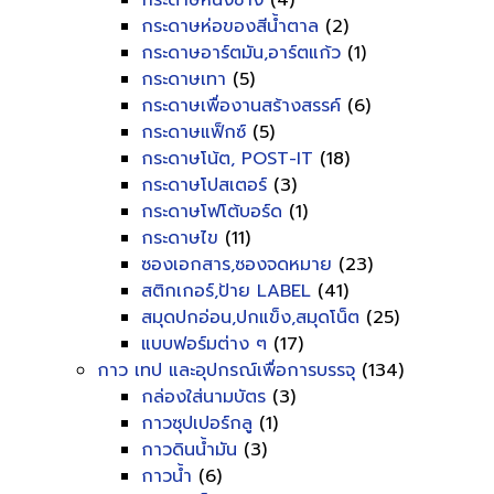
กระดาษหนังช้าง
(4)
กระดาษห่อของสีน้ำตาล
(2)
กระดาษอาร์ตมัน,อาร์ตแก้ว
(1)
กระดาษเทา
(5)
กระดาษเพื่องานสร้างสรรค์
(6)
กระดาษแฟ็กซ์
(5)
กระดาษโน้ต, POST-IT
(18)
กระดาษโปสเตอร์
(3)
กระดาษโฟโต้บอร์ด
(1)
กระดาษไข
(11)
ซองเอกสาร,ซองจดหมาย
(23)
สติกเกอร์,ป้าย LABEL
(41)
สมุดปกอ่อน,ปกแข็ง,สมุดโน็ต
(25)
แบบฟอร์มต่าง ๆ
(17)
กาว เทป และอุปกรณ์เพื่อการบรรจุ
(134)
กล่องใส่นามบัตร
(3)
กาวซุปเปอร์กลู
(1)
กาวดินน้ำมัน
(3)
กาวน้ำ
(6)