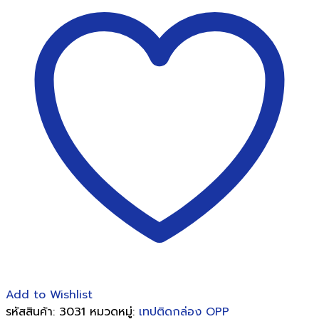
พี
ข้อความ
"ระวัง
แตก"FRAGILE
พื้น
สี
ขาว
2นิ้วx45หลา
หลุยส์(6ม้วน)
ชิ้น
Add to Wishlist
รหัสสินค้า:
3031
หมวดหมู่:
เทปติดกล่อง OPP