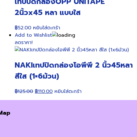
เทปปิดกล่องOPP UNITAPE
2นิ้วx45 หลา แบบใส
฿
52.00
หยิบใส่ตะกร้า
Add to Wishlist
ลดราคา!
NAKIเทปปิดกล่องโอพีพี 2 นิ้ว45หลา
สีใส (1×6ม้วน)
Original
Current
฿
125.00
฿
110.00
หยิบใส่ตะกร้า
price
price
was:
is:
Map
฿125.00.
฿110.00.