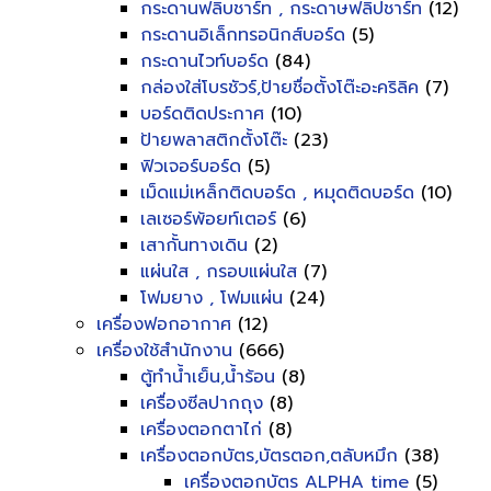
กระดานฟลิบชาร์ท , กระดาษฟลิปชาร์ท
(12)
กระดานอิเล็กทรอนิกส์บอร์ด
(5)
กระดานไวท์บอร์ด
(84)
กล่องใส่โบรชัวร์,ป้ายชื่อตั้งโต๊ะอะคริลิค
(7)
บอร์ดติดประกาศ
(10)
ป้ายพลาสติกตั้งโต๊ะ
(23)
ฟิวเจอร์บอร์ด
(5)
เม็ดแม่เหล็กติดบอร์ด , หมุดติดบอร์ด
(10)
เลเซอร์พ้อยท์เตอร์
(6)
เสากั้นทางเดิน
(2)
แผ่นใส , กรอบแผ่นใส
(7)
โฟมยาง , โฟมแผ่น
(24)
เครื่องฟอกอากาศ
(12)
เครื่องใช้สำนักงาน
(666)
ตู้ทำน้ำเย็น,น้ำร้อน
(8)
เครื่องซีลปากถุง
(8)
เครื่องตอกตาไก่
(8)
เครื่องตอกบัตร,บัตรตอก,ตลับหมึก
(38)
เครื่องตอกบัตร ALPHA time
(5)