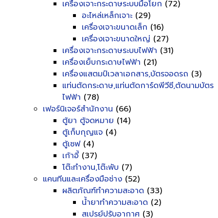
เครื่องเจาะกระดาษระบบมือโยก
(72)
อะไหล่เหล็กเจาะ
(29)
เครื่องเจาะขนาดเล็ก
(16)
เครื่องเจาะขนาดใหญ่
(27)
เครื่องเจาะกระดาษระบบไฟฟ้า
(31)
เครื่องเย็บกระดาษไฟฟ้า
(21)
เครื่องแสตมป์เวลาเอกสาร,บัตรจอดรถ
(3)
แท่นตัดกระดาษ,แท่นตัดการ์ดพีวีซี,ตัดนามบัตร
ไฟฟ้า
(78)
เฟอร์นิเจอร์สำนักงาน
(66)
ตู้ยา ตู้จดหมาย
(14)
ตู้เก็บกุญแจ
(4)
ตู้เซฟ
(4)
เก้าอี้
(37)
โต๊ะทำงาน,โต๊ะพับ
(7)
แคนทีนและเครื่องมือช่าง
(52)
ผลิตภัณฑ์ทำความสะอาด
(33)
น้ำยาทำความสะอาด
(2)
สเปรย์ปรับอากาศ
(3)