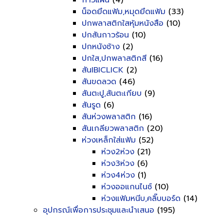
กาวแผ่น
(4)
น็อดยึดแฟ้ม,หมุดยึดแฟ้ม
(33)
ปกพลาสติกใสหุ้มหนังสือ
(10)
ปกสันกาวร้อน
(10)
ปกหนังช้าง
(2)
ปกใส,ปกพลาสติกสี
(16)
สันIBICLICK
(2)
สันขดลวด
(46)
สันตะปู,สันตะเกียบ
(9)
สันรูด
(6)
สันห่วงพลาสติก
(16)
สันเกลียวพลาสติก
(20)
ห่วงเหล็กใส่แฟ้ม
(52)
ห่วง2ห่วง
(21)
ห่วง3ห่วง
(6)
ห่วง4ห่วง
(1)
ห่วงออแกนไนซ์
(10)
ห่วงแฟ้มหนีบ,คลิ๊บบอร์ด
(14)
อุปกรณ์เพื่อการประชุมและนำเสนอ
(195)