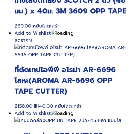
เทปใสปิดกล่อง SCOTCH 2 นิ้ว (48
มม.) x 40ม. 3M 3609 OPP TAPE
฿
60.00
หยิบใส่ตะกร้า
Add to Wishlist
ลดราคา!
ที่ตัดเทปโอพีพี อโรม่า AR-6696
โลหะ(AROMA AR-6696 OPP
TAPE CUTTER)
Original
Current
฿
158.00
฿
140.00
หยิบใส่ตะกร้า
price
price
Add to Wishlist
was:
is:
฿158.00.
฿140.00.