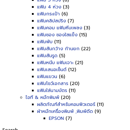
แฟ้ม 3 ห่วง
(8)
แฟ้ม 4 ห่วง
(3)
แฟ้มกระเป๋า
(6)
แฟ้มคลิปสปริง
(7)
แฟ้มคอม แฟ้มหีบเพลง
(3)
แฟ้มซอง ซองใสแข็ง
(15)
แฟ้มพับ
(11)
แฟ้มสันกว้าง ก้านยก
(22)
แฟ้มสันรูด
(5)
แฟ้มหนีบ แฟ้มเจาะ
(21)
แฟ้มเสนอเซ็นต์
(12)
แฟ้มแขวน
(6)
แฟ้มโชว์เอกสาร
(20)
แฟ้มใส่นามบัตร
(11)
ไอที & หมึกพิมพ์
(20)
ผลิตภัณฑ์สำหรับคอมพิวเตอร์
(11)
ผ้าหมึกเครื่องพิมพ์ ,พิมพ์ดีด
(9)
EPSON
(7)