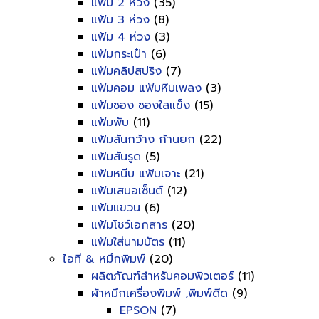
แฟ้ม 2 ห่วง
(35)
แฟ้ม 3 ห่วง
(8)
แฟ้ม 4 ห่วง
(3)
แฟ้มกระเป๋า
(6)
แฟ้มคลิปสปริง
(7)
แฟ้มคอม แฟ้มหีบเพลง
(3)
แฟ้มซอง ซองใสแข็ง
(15)
แฟ้มพับ
(11)
แฟ้มสันกว้าง ก้านยก
(22)
แฟ้มสันรูด
(5)
แฟ้มหนีบ แฟ้มเจาะ
(21)
แฟ้มเสนอเซ็นต์
(12)
แฟ้มแขวน
(6)
แฟ้มโชว์เอกสาร
(20)
แฟ้มใส่นามบัตร
(11)
ไอที & หมึกพิมพ์
(20)
ผลิตภัณฑ์สำหรับคอมพิวเตอร์
(11)
ผ้าหมึกเครื่องพิมพ์ ,พิมพ์ดีด
(9)
EPSON
(7)