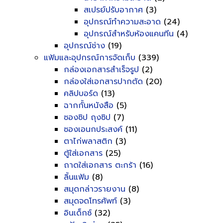
สเปรย์ปรับอากาศ
(3)
อุปกรณ์ทำความสะอาด
(24)
อุปกรณ์สำหรับห้องแคนทีน
(4)
อุปกรณ์ช่าง
(19)
แฟ้มและอุปกรณ์การจัดเก็บ
(339)
กล่องเอกสารสำเร็จรูป
(2)
กล่องใส่เอกสารปากตัด
(20)
คลิปบอร์ด
(13)
ฉากกั้นหนังสือ
(5)
ซองซิป ถุงซิป
(7)
ซองเอนกประสงค์
(11)
ตาไก่พลาสติก
(3)
ตู้ใส่เอกสาร
(25)
ถาดใส่เอกสาร ตะกร้า
(16)
ลิ้นแฟ้ม
(8)
สมุดกล่าวรายงาน
(8)
สมุดจดโทรศัพท์
(3)
อินเด็กซ์
(32)