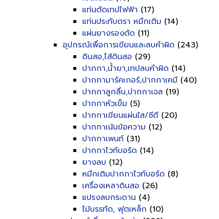
แท่นตัดเทปไฟฟ้า
(17)
แท่นประทับตรา หมึกเติม
(14)
แผ่นยางรองตัด
(11)
อุปกรณ์เพื่อการเขียนและลบคำผิด
(243)
ดินสอ,ไส้ดินสอ
(29)
ปากกา,น้ำยา,เทปลบคำผิด
(14)
ปากกามาร์คเกอร์,ปากกาเคมี
(40)
ปากกาลูกลื่น,ปากกาเจล
(19)
ปากกาหัวเข็ม
(5)
ปากกาเขียนแผ่นใส/ซีดี
(20)
ปากกาเน้นข้อความ
(12)
ปากกาเพนท์
(31)
ปากกาไวท์บอร์ด
(14)
ยางลบ
(12)
หมึกเติมปากกาไวท์บอร์ด
(8)
เครื่องเหลาดินสอ
(26)
แปรงลบกระดาน
(4)
ไม้บรรทัด, ฟุตเหล็ก
(10)