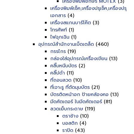
เครื่องพิมพ์อักษร MOTEX
(3)
เครื่องพิมพ์เช็ค,เครื่องปรุเช็ค,เครื่องปรุ
เอกสาร
(4)
เครื่องสแกนบาร์โค๊ต
(3)
โทรศัพท์
(1)
ไฟฉุกเฉิน
(1)
อุปกรณ์สำนักงานเบ็ดเตล็ด
(460)
กรรไกร
(19)
กล่องใส่อุปกรณ์เครื่องเขียน
(13)
คลิ๊บหนีบบัตร
(2)
คลิ๊ปดำ
(11)
ที่ถอนลวด
(10)
ที่เจาะรู ที่ตัดมุมบัตร
(21)
บัตรติดหน้าอก ป้ายคล้องคอ
(13)
มีดคัตเตอร์ ใบมีดคัตเตอร์
(81)
ลวดเย็บกระดาษ
(119)
ตราช้าง
(10)
บอสติก
(4)
ราปิด
(43)