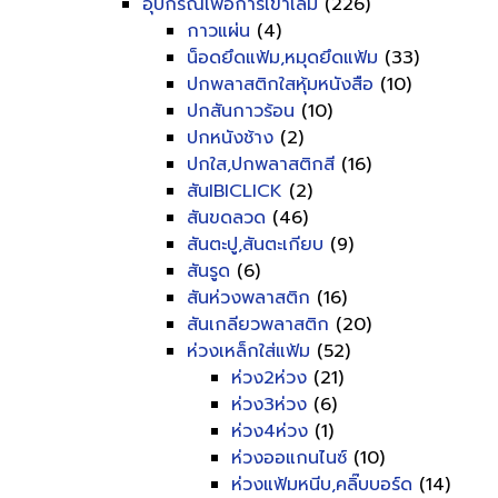
อุปกรณ์เพื่อการเข้าเล่ม
(226)
กาวแผ่น
(4)
น็อดยึดแฟ้ม,หมุดยึดแฟ้ม
(33)
ปกพลาสติกใสหุ้มหนังสือ
(10)
ปกสันกาวร้อน
(10)
ปกหนังช้าง
(2)
ปกใส,ปกพลาสติกสี
(16)
สันIBICLICK
(2)
สันขดลวด
(46)
สันตะปู,สันตะเกียบ
(9)
สันรูด
(6)
สันห่วงพลาสติก
(16)
สันเกลียวพลาสติก
(20)
ห่วงเหล็กใส่แฟ้ม
(52)
ห่วง2ห่วง
(21)
ห่วง3ห่วง
(6)
ห่วง4ห่วง
(1)
ห่วงออแกนไนซ์
(10)
ห่วงแฟ้มหนีบ,คลิ๊บบอร์ด
(14)