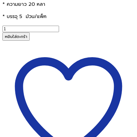
* ความยาว 20 หลา
* บรรจุ 5 ม้วน/แพ็ค
จำนวน
MBA
หยิบใส่ตะกร้า
เทป
เยื่อ
กาว
สอง
หน้า
0.5
นิ้ว
x
20หลา
(5
ม้วน/
แพ็ค)
ชิ้น