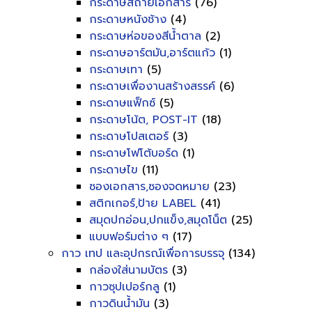
กระดาษสีถ่ายเอกสาร
(76)
กระดาษหนังช้าง
(4)
กระดาษห่อของสีน้ำตาล
(2)
กระดาษอาร์ตมัน,อาร์ตแก้ว
(1)
กระดาษเทา
(5)
กระดาษเพื่องานสร้างสรรค์
(6)
กระดาษแฟ็กซ์
(5)
กระดาษโน้ต, POST-IT
(18)
กระดาษโปสเตอร์
(3)
กระดาษโฟโต้บอร์ด
(1)
กระดาษไข
(11)
ซองเอกสาร,ซองจดหมาย
(23)
สติกเกอร์,ป้าย LABEL
(41)
สมุดปกอ่อน,ปกแข็ง,สมุดโน็ต
(25)
แบบฟอร์มต่าง ๆ
(17)
กาว เทป และอุปกรณ์เพื่อการบรรจุ
(134)
กล่องใส่นามบัตร
(3)
กาวซุปเปอร์กลู
(1)
กาวดินน้ำมัน
(3)