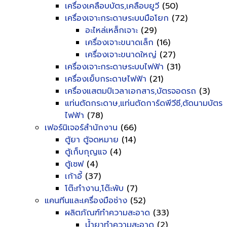
เครื่องเคลือบบัตร,เคลือบยูวี
(50)
เครื่องเจาะกระดาษระบบมือโยก
(72)
อะไหล่เหล็กเจาะ
(29)
เครื่องเจาะขนาดเล็ก
(16)
เครื่องเจาะขนาดใหญ่
(27)
เครื่องเจาะกระดาษระบบไฟฟ้า
(31)
เครื่องเย็บกระดาษไฟฟ้า
(21)
เครื่องแสตมป์เวลาเอกสาร,บัตรจอดรถ
(3)
แท่นตัดกระดาษ,แท่นตัดการ์ดพีวีซี,ตัดนามบัตร
ไฟฟ้า
(78)
เฟอร์นิเจอร์สำนักงาน
(66)
ตู้ยา ตู้จดหมาย
(14)
ตู้เก็บกุญแจ
(4)
ตู้เซฟ
(4)
เก้าอี้
(37)
โต๊ะทำงาน,โต๊ะพับ
(7)
แคนทีนและเครื่องมือช่าง
(52)
ผลิตภัณฑ์ทำความสะอาด
(33)
น้ำยาทำความสะอาด
(2)