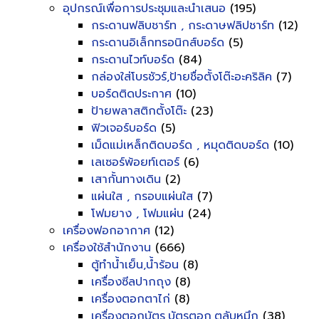
อุปกรณ์เพื่อการประชุมและนำเสนอ
(195)
กระดานฟลิบชาร์ท , กระดาษฟลิปชาร์ท
(12)
กระดานอิเล็กทรอนิกส์บอร์ด
(5)
กระดานไวท์บอร์ด
(84)
กล่องใส่โบรชัวร์,ป้ายชื่อตั้งโต๊ะอะคริลิค
(7)
บอร์ดติดประกาศ
(10)
ป้ายพลาสติกตั้งโต๊ะ
(23)
ฟิวเจอร์บอร์ด
(5)
เม็ดแม่เหล็กติดบอร์ด , หมุดติดบอร์ด
(10)
เลเซอร์พ้อยท์เตอร์
(6)
เสากั้นทางเดิน
(2)
แผ่นใส , กรอบแผ่นใส
(7)
โฟมยาง , โฟมแผ่น
(24)
เครื่องฟอกอากาศ
(12)
เครื่องใช้สำนักงาน
(666)
ตู้ทำน้ำเย็น,น้ำร้อน
(8)
เครื่องซีลปากถุง
(8)
เครื่องตอกตาไก่
(8)
เครื่องตอกบัตร,บัตรตอก,ตลับหมึก
(38)