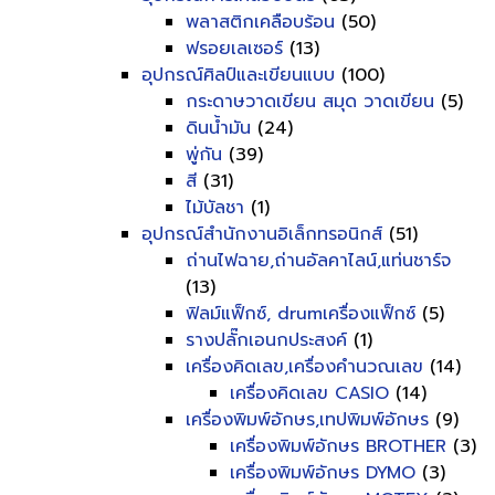
พลาสติกเคลือบร้อน
(50)
ฟรอยเลเซอร์
(13)
อุปกรณ์ศิลป์และเขียนแบบ
(100)
กระดาษวาดเขียน สมุด วาดเขียน
(5)
ดินน้ำมัน
(24)
พู่กัน
(39)
สี
(31)
ไม้บัลชา
(1)
อุปกรณ์สำนักงานอิเล็กทรอนิกส์
(51)
ถ่านไฟฉาย,ถ่านอัลคาไลน์,แท่นชาร์จ
(13)
ฟิลม์แฟ็กซ์, drumเครื่องแฟ็กซ์
(5)
รางปลั๊กเอนกประสงค์
(1)
เครื่องคิดเลข,เครื่องคำนวณเลข
(14)
เครื่องคิดเลข CASIO
(14)
เครื่องพิมพ์อักษร,เทปพิมพ์อักษร
(9)
เครื่องพิมพ์อักษร BROTHER
(3)
เครื่องพิมพ์อักษร DYMO
(3)