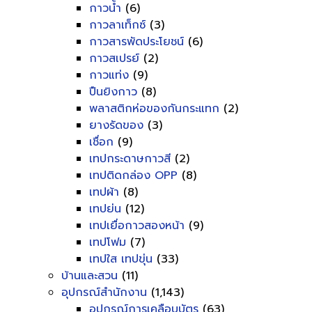
กาวน้ำ
(6)
กาวลาเท็กซ์
(3)
กาวสารพัดประโยชน์
(6)
กาวสเปรย์
(2)
กาวแท่ง
(9)
ปืนยิงกาว
(8)
พลาสติกห่อของกันกระแทก
(2)
ยางรัดของ
(3)
เชื่อก
(9)
เทปกระดาษกาวสี
(2)
เทปติดกล่อง OPP
(8)
เทปผ้า
(8)
เทปย่น
(12)
เทปเยื่อกาวสองหน้า
(9)
เทปโฟม
(7)
เทปใส เทปขุ่น
(33)
บ้านและสวน
(11)
อุปกรณ์สำนักงาน
(1,143)
อุปกรณ์การเคลือบบัตร
(63)