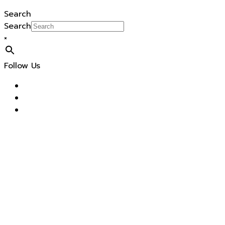
Search
Search
×
Follow Us