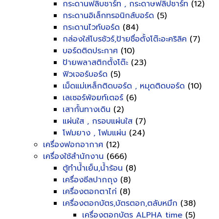
กระดานฟลิบชาร์ท , กระดาษฟลิปชาร์ท
(12)
กระดานอิเล็กทรอนิกส์บอร์ด
(5)
กระดานไวท์บอร์ด
(84)
กล่องใส่โบรชัวร์,ป้ายชื่อตั้งโต๊ะอะคริลิค
(7)
บอร์ดติดประกาศ
(10)
ป้ายพลาสติกตั้งโต๊ะ
(23)
ฟิวเจอร์บอร์ด
(5)
เม็ดแม่เหล็กติดบอร์ด , หมุดติดบอร์ด
(10)
เลเซอร์พ้อยท์เตอร์
(6)
เสากั้นทางเดิน
(2)
แผ่นใส , กรอบแผ่นใส
(7)
โฟมยาง , โฟมแผ่น
(24)
เครื่องฟอกอากาศ
(12)
เครื่องใช้สำนักงาน
(666)
ตู้ทำน้ำเย็น,น้ำร้อน
(8)
เครื่องซีลปากถุง
(8)
เครื่องตอกตาไก่
(8)
เครื่องตอกบัตร,บัตรตอก,ตลับหมึก
(38)
เครื่องตอกบัตร ALPHA time
(5)