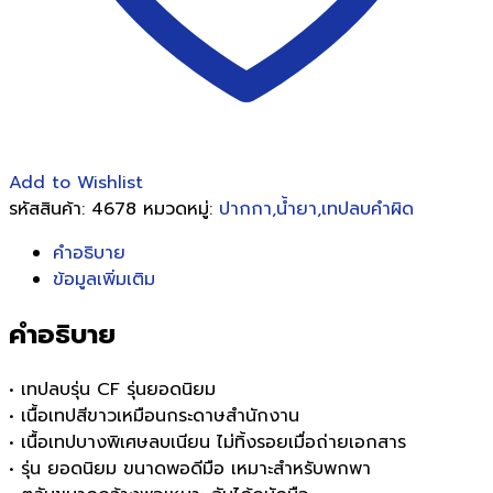
8
ม.
ชิ้น
Add to Wishlist
รหัสสินค้า:
4678
หมวดหมู่:
ปากกา,น้ำยา,เทปลบคำผิด
คำอธิบาย
ข้อมูลเพิ่มเติม
คำอธิบาย
• เทปลบรุ่น CF รุ่นยอดนิยม
• เนื้อเทปสีขาวเหมือนกระดาษสำนักงาน
• เนื้อเทปบางพิเศษลบเนียน ไม่ทิ้งรอยเมื่อถ่ายเอกสาร
• รุ่น ยอดนิยม ขนาดพอดีมือ เหมาะสำหรับพกพา