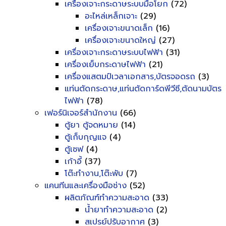
เครื่องเจาะกระดาษระบบมือโยก
(72)
อะไหล่เหล็กเจาะ
(29)
เครื่องเจาะขนาดเล็ก
(16)
เครื่องเจาะขนาดใหญ่
(27)
เครื่องเจาะกระดาษระบบไฟฟ้า
(31)
เครื่องเย็บกระดาษไฟฟ้า
(21)
เครื่องแสตมป์เวลาเอกสาร,บัตรจอดรถ
(3)
แท่นตัดกระดาษ,แท่นตัดการ์ดพีวีซี,ตัดนามบัตร
ไฟฟ้า
(78)
เฟอร์นิเจอร์สำนักงาน
(66)
ตู้ยา ตู้จดหมาย
(14)
ตู้เก็บกุญแจ
(4)
ตู้เซฟ
(4)
เก้าอี้
(37)
โต๊ะทำงาน,โต๊ะพับ
(7)
แคนทีนและเครื่องมือช่าง
(52)
ผลิตภัณฑ์ทำความสะอาด
(33)
น้ำยาทำความสะอาด
(2)
สเปรย์ปรับอากาศ
(3)