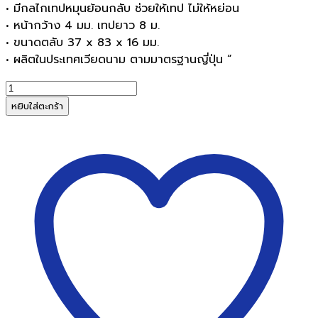
• มีกลไกเทปหมุนย้อนกลับ ช่วยให้เทป ไม่ให้หย่อน
• หน้ากว้าง 4 มม. เทปยาว 8 ม.
• ขนาดตลับ 37 x 83 x 16 มม.
• ผลิตในประเทศเวียดนาม ตามมาตรฐานญี่ปุ่น “
จำนวน
เทป
หยิบใส่ตะกร้า
ลบ
คำ
ผิด
TOMBOW
CT-
CF4
หน้า
กว้าง
4.2
มม.
เทป
ยาว