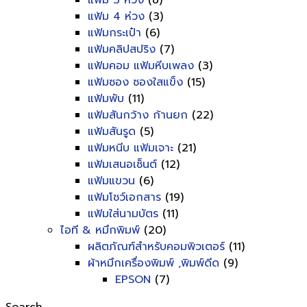
แฟ้ม 3 ห่วง
(8)
แฟ้ม 4 ห่วง
(3)
แฟ้มกระเป๋า
(6)
แฟ้มคลิปสปริง
(7)
แฟ้มคอม แฟ้มหีบเพลง
(3)
แฟ้มซอง ซองใสแข็ง
(15)
แฟ้มพับ
(11)
แฟ้มสันกว้าง ก้านยก
(22)
แฟ้มสันรูด
(5)
แฟ้มหนีบ แฟ้มเจาะ
(21)
แฟ้มเสนอเซ็นต์
(12)
แฟ้มแขวน
(6)
แฟ้มโชว์เอกสาร
(19)
แฟ้มใส่นามบัตร
(11)
ไอที & หมึกพิมพ์
(20)
ผลิตภัณฑ์สำหรับคอมพิวเตอร์
(11)
ผ้าหมึกเครื่องพิมพ์ ,พิมพ์ดีด
(9)
EPSON
(7)