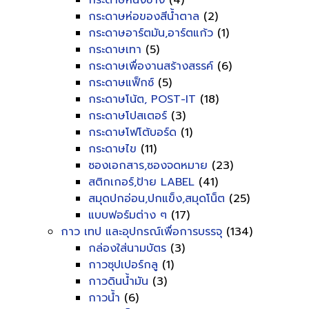
กระดาษหนังช้าง
(4)
กระดาษห่อของสีน้ำตาล
(2)
กระดาษอาร์ตมัน,อาร์ตแก้ว
(1)
กระดาษเทา
(5)
กระดาษเพื่องานสร้างสรรค์
(6)
กระดาษแฟ็กซ์
(5)
กระดาษโน้ต, POST-IT
(18)
กระดาษโปสเตอร์
(3)
กระดาษโฟโต้บอร์ด
(1)
กระดาษไข
(11)
ซองเอกสาร,ซองจดหมาย
(23)
สติกเกอร์,ป้าย LABEL
(41)
สมุดปกอ่อน,ปกแข็ง,สมุดโน็ต
(25)
แบบฟอร์มต่าง ๆ
(17)
กาว เทป และอุปกรณ์เพื่อการบรรจุ
(134)
กล่องใส่นามบัตร
(3)
กาวซุปเปอร์กลู
(1)
กาวดินน้ำมัน
(3)
กาวน้ำ
(6)