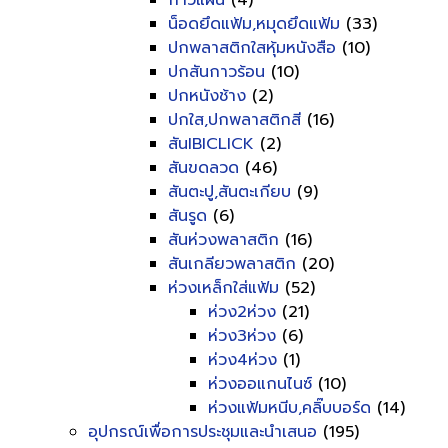
กาวแผ่น
(4)
น็อดยึดแฟ้ม,หมุดยึดแฟ้ม
(33)
ปกพลาสติกใสหุ้มหนังสือ
(10)
ปกสันกาวร้อน
(10)
ปกหนังช้าง
(2)
ปกใส,ปกพลาสติกสี
(16)
สันIBICLICK
(2)
สันขดลวด
(46)
สันตะปู,สันตะเกียบ
(9)
สันรูด
(6)
สันห่วงพลาสติก
(16)
สันเกลียวพลาสติก
(20)
ห่วงเหล็กใส่แฟ้ม
(52)
ห่วง2ห่วง
(21)
ห่วง3ห่วง
(6)
ห่วง4ห่วง
(1)
ห่วงออแกนไนซ์
(10)
ห่วงแฟ้มหนีบ,คลิ๊บบอร์ด
(14)
อุปกรณ์เพื่อการประชุมและนำเสนอ
(195)