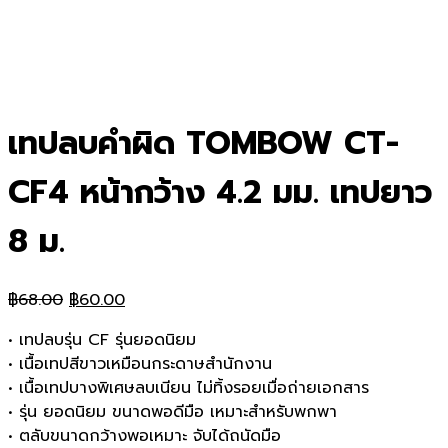
เทปลบคำผิด TOMBOW CT-
CF4 หน้ากว้าง 4.2 มม. เทปยาว
8 ม.
Original
Current
฿
68.00
฿
60.00
price
price
• เทปลบรุ่น CF รุ่นยอดนิยม
was:
is:
• เนื้อเทปสีขาวเหมือนกระดาษสำนักงาน
฿68.00.
฿60.00.
• เนื้อเทปบางพิเศษลบเนียน ไม่ทิ้งรอยเมื่อถ่ายเอกสาร
• รุ่น ยอดนิยม ขนาดพอดีมือ เหมาะสำหรับพกพา
• ตลับขนาดกว้างพอเหมาะ จับได้ถนัดมือ