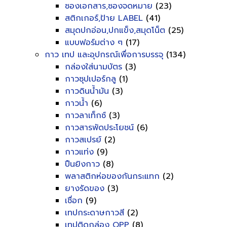
ซองเอกสาร,ซองจดหมาย
(23)
สติกเกอร์,ป้าย LABEL
(41)
สมุดปกอ่อน,ปกแข็ง,สมุดโน็ต
(25)
แบบฟอร์มต่าง ๆ
(17)
กาว เทป และอุปกรณ์เพื่อการบรรจุ
(134)
กล่องใส่นามบัตร
(3)
กาวซุปเปอร์กลู
(1)
กาวดินน้ำมัน
(3)
กาวน้ำ
(6)
กาวลาเท็กซ์
(3)
กาวสารพัดประโยชน์
(6)
กาวสเปรย์
(2)
กาวแท่ง
(9)
ปืนยิงกาว
(8)
พลาสติกห่อของกันกระแทก
(2)
ยางรัดของ
(3)
เชื่อก
(9)
เทปกระดาษกาวสี
(2)
เทปติดกล่อง OPP
(8)