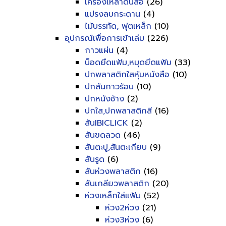
เครื่องเหลาดินสอ
(26)
แปรงลบกระดาน
(4)
ไม้บรรทัด, ฟุตเหล็ก
(10)
อุปกรณ์เพื่อการเข้าเล่ม
(226)
กาวแผ่น
(4)
น็อดยึดแฟ้ม,หมุดยึดแฟ้ม
(33)
ปกพลาสติกใสหุ้มหนังสือ
(10)
ปกสันกาวร้อน
(10)
ปกหนังช้าง
(2)
ปกใส,ปกพลาสติกสี
(16)
สันIBICLICK
(2)
สันขดลวด
(46)
สันตะปู,สันตะเกียบ
(9)
สันรูด
(6)
สันห่วงพลาสติก
(16)
สันเกลียวพลาสติก
(20)
ห่วงเหล็กใส่แฟ้ม
(52)
ห่วง2ห่วง
(21)
ห่วง3ห่วง
(6)