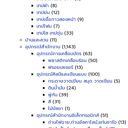
เทปผ้า
(8)
เทปย่น
(12)
เทปเยื่อกาวสองหน้า
(9)
เทปโฟม
(7)
เทปใส เทปขุ่น
(33)
บ้านและสวน
(11)
อุปกรณ์สำนักงาน
(1,143)
อุปกรณ์การเคลือบบัตร
(63)
พลาสติกเคลือบร้อน
(50)
ฟรอยเลเซอร์
(13)
อุปกรณ์ศิลป์และเขียนแบบ
(100)
กระดาษวาดเขียน สมุด วาดเขียน
(5)
ดินน้ำมัน
(24)
พู่กัน
(39)
สี
(31)
ไม้บัลชา
(1)
อุปกรณ์สำนักงานอิเล็กทรอนิกส์
(51)
ถ่านไฟฉาย,ถ่านอัลคาไลน์,แท่นชาร์จ
(13)