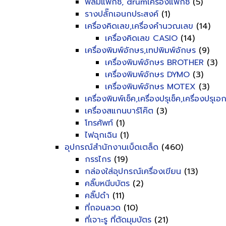
ฟิลม์แฟ็กซ์, drumเครื่องแฟ็กซ์
(5)
รางปลั๊กเอนกประสงค์
(1)
เครื่องคิดเลข,เครื่องคำนวณเลข
(14)
เครื่องคิดเลข CASIO
(14)
เครื่องพิมพ์อักษร,เทปพิมพ์อักษร
(9)
เครื่องพิมพ์อักษร BROTHER
(3)
เครื่องพิมพ์อักษร DYMO
(3)
เครื่องพิมพ์อักษร MOTEX
(3)
เครื่องพิมพ์เช็ค,เครื่องปรุเช็ค,เครื่องปรุเ
เครื่องสแกนบาร์โค๊ต
(3)
โทรศัพท์
(1)
ไฟฉุกเฉิน
(1)
อุปกรณ์สำนักงานเบ็ดเตล็ด
(460)
กรรไกร
(19)
กล่องใส่อุปกรณ์เครื่องเขียน
(13)
คลิ๊บหนีบบัตร
(2)
คลิ๊ปดำ
(11)
ที่ถอนลวด
(10)
ที่เจาะรู ที่ตัดมุมบัตร
(21)