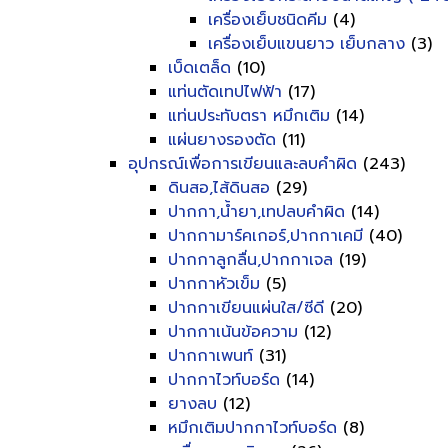
เครื่องเย็บชนิดคีม
(4)
เครื่องเย็บแขนยาว เย็บกลาง
(3)
เบ็ดเตล็ด
(10)
แท่นตัดเทปไฟฟ้า
(17)
แท่นประทับตรา หมึกเติม
(14)
แผ่นยางรองตัด
(11)
อุปกรณ์เพื่อการเขียนและลบคำผิด
(243)
ดินสอ,ไส้ดินสอ
(29)
ปากกา,น้ำยา,เทปลบคำผิด
(14)
ปากกามาร์คเกอร์,ปากกาเคมี
(40)
ปากกาลูกลื่น,ปากกาเจล
(19)
ปากกาหัวเข็ม
(5)
ปากกาเขียนแผ่นใส/ซีดี
(20)
ปากกาเน้นข้อความ
(12)
ปากกาเพนท์
(31)
ปากกาไวท์บอร์ด
(14)
ยางลบ
(12)
หมึกเติมปากกาไวท์บอร์ด
(8)