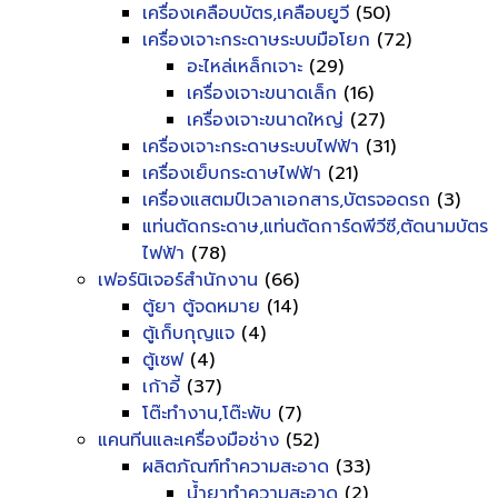
เครื่องเคลือบบัตร,เคลือบยูวี
(50)
เครื่องเจาะกระดาษระบบมือโยก
(72)
อะไหล่เหล็กเจาะ
(29)
เครื่องเจาะขนาดเล็ก
(16)
เครื่องเจาะขนาดใหญ่
(27)
เครื่องเจาะกระดาษระบบไฟฟ้า
(31)
เครื่องเย็บกระดาษไฟฟ้า
(21)
เครื่องแสตมป์เวลาเอกสาร,บัตรจอดรถ
(3)
แท่นตัดกระดาษ,แท่นตัดการ์ดพีวีซี,ตัดนามบัตร
ไฟฟ้า
(78)
เฟอร์นิเจอร์สำนักงาน
(66)
ตู้ยา ตู้จดหมาย
(14)
ตู้เก็บกุญแจ
(4)
ตู้เซฟ
(4)
เก้าอี้
(37)
โต๊ะทำงาน,โต๊ะพับ
(7)
แคนทีนและเครื่องมือช่าง
(52)
ผลิตภัณฑ์ทำความสะอาด
(33)
น้ำยาทำความสะอาด
(2)