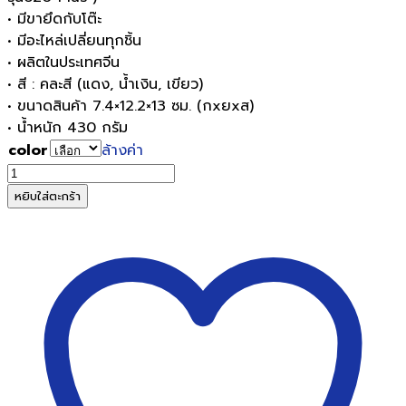
• มีขายึดกับโต๊ะ
• มีอะไหล่เปลี่ยนทุกชิ้น
• ผลิตในประเทศจีน
• สี : คละสี (แดง, น้ำเงิน, เขียว)
• ขนาดสินค้า 7.4×12.2×13 ซม. (กxยxส)
• น้ำหนัก 430 กรัม
color
ล้างค่า
จำนวน
AROMA
หยิบใส่ตะกร้า
เครื่อง
เหลา
ดินสอ
อ
โรม่
า5-
A
PLUS
ปรับ