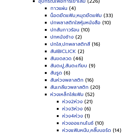
อุปกรณ์เพื่อการเข้าเล่ม
(226)
กาวแผ่น
(4)
น็อดยึดแฟ้ม,หมุดยึดแฟ้ม
(33)
ปกพลาสติกใสหุ้มหนังสือ
(10)
ปกสันกาวร้อน
(10)
ปกหนังช้าง
(2)
ปกใส,ปกพลาสติกสี
(16)
สันIBICLICK
(2)
สันขดลวด
(46)
สันตะปู,สันตะเกียบ
(9)
สันรูด
(6)
สันห่วงพลาสติก
(16)
สันเกลียวพลาสติก
(20)
ห่วงเหล็กใส่แฟ้ม
(52)
ห่วง2ห่วง
(21)
ห่วง3ห่วง
(6)
ห่วง4ห่วง
(1)
ห่วงออแกนไนซ์
(10)
ห่วงแฟ้มหนีบ,คลิ๊บบอร์ด
(14)