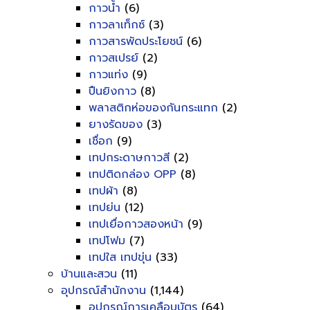
กาวน้ำ
(6)
กาวลาเท็กซ์
(3)
กาวสารพัดประโยชน์
(6)
กาวสเปรย์
(2)
กาวแท่ง
(9)
ปืนยิงกาว
(8)
พลาสติกห่อของกันกระแทก
(2)
ยางรัดของ
(3)
เชื่อก
(9)
เทปกระดาษกาวสี
(2)
เทปติดกล่อง OPP
(8)
เทปผ้า
(8)
เทปย่น
(12)
เทปเยื่อกาวสองหน้า
(9)
เทปโฟม
(7)
เทปใส เทปขุ่น
(33)
บ้านและสวน
(11)
อุปกรณ์สำนักงาน
(1,144)
อุปกรณ์การเคลือบบัตร
(64)