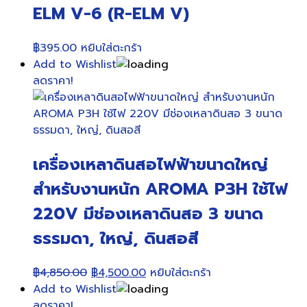
options
ELM V-6 (R-ELM V)
may
be
฿
395.00
หยิบใส่ตะกร้า
chosen
Add to Wishlist
on
ลดราคา!
the
product
page
เครื่องเหลาดินสอไฟฟ้าขนาดใหญ่
สำหรับงานหนัก AROMA P3H ใช้ไฟ
220V มีช่องเหลาดินสอ 3 ขนาด
ธรรมดา, ใหญ่, ดินสอสี
Original
Current
฿
4,850.00
฿
4,500.00
หยิบใส่ตะกร้า
price
price
Add to Wishlist
was:
is:
ลดราคา!