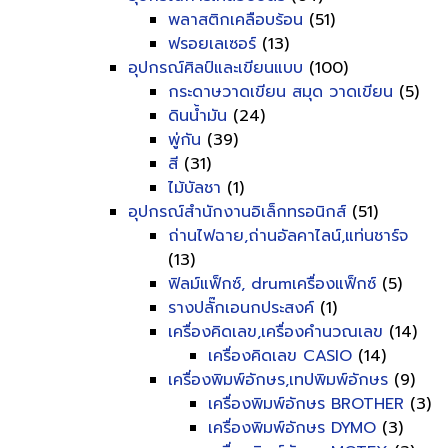
พลาสติกเคลือบร้อน
(51)
ฟรอยเลเซอร์
(13)
อุปกรณ์ศิลป์และเขียนแบบ
(100)
กระดาษวาดเขียน สมุด วาดเขียน
(5)
ดินน้ำมัน
(24)
พู่กัน
(39)
สี
(31)
ไม้บัลชา
(1)
อุปกรณ์สำนักงานอิเล็กทรอนิกส์
(51)
ถ่านไฟฉาย,ถ่านอัลคาไลน์,แท่นชาร์จ
(13)
ฟิลม์แฟ็กซ์, drumเครื่องแฟ็กซ์
(5)
รางปลั๊กเอนกประสงค์
(1)
เครื่องคิดเลข,เครื่องคำนวณเลข
(14)
เครื่องคิดเลข CASIO
(14)
เครื่องพิมพ์อักษร,เทปพิมพ์อักษร
(9)
เครื่องพิมพ์อักษร BROTHER
(3)
เครื่องพิมพ์อักษร DYMO
(3)