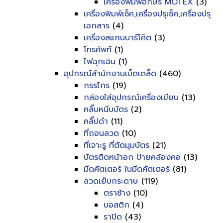
เครื่องพิมพ์อักษร MOTEX
(3)
เครื่องพิมพ์เช็ค,เครื่องปรุเช็ค,เครื่องปรุ
เอกสาร
(4)
เครื่องสแกนบาร์โค๊ต
(3)
โทรศัพท์
(1)
ไฟฉุกเฉิน
(1)
อุปกรณ์สำนักงานเบ็ดเตล็ด
(460)
กรรไกร
(19)
กล่องใส่อุปกรณ์เครื่องเขียน
(13)
คลิ๊บหนีบบัตร
(2)
คลิ๊ปดำ
(11)
ที่ถอนลวด
(10)
ที่เจาะรู ที่ตัดมุมบัตร
(21)
บัตรติดหน้าอก ป้ายคล้องคอ
(13)
มีดคัตเตอร์ ใบมีดคัตเตอร์
(81)
ลวดเย็บกระดาษ
(119)
ตราช้าง
(10)
บอสติก
(4)
ราปิด
(43)