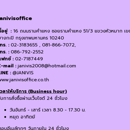
janivisoffice
ี่อยู่ :
16 ถนนรามคำแหง ซอยรามคำแหง 51/3 แขวงหัวหมาก เข
บางกะปิ กรุงเทพมหานคร 10240
โทร. :
02-3183655 , 081-866-7072,
โทร. :
086-792-2552
แฟกซ์ :
02-7187449
E-mail :
janivis2008@hotmail.com
LINE :
@JANIVIS
www.janivisoffice.co.th
เวลาให้บริการ (Business hour)
ับการสั่งซื้อผ่านเว็บไซต์ 24 ชั่วโมง
วันจันทร์ - เสาร์ เวลา 8.30 - 17.30 น.
หยุด อาทิตย์
ตอบอีเมล์ทุกๆ วันภายใน 24 ชั่วโมง