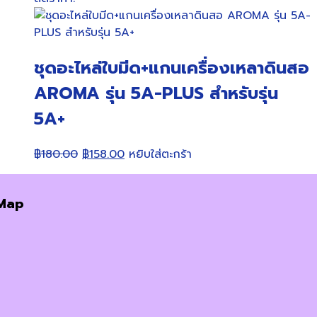
฿4,850.00.
฿4,500.00.
ชุดอะไหล่ใบมีด+แกนเครื่องเหลาดินสอ
AROMA รุ่น 5A-PLUS สำหรับรุ่น
5A+
Original
Current
฿
180.00
฿
158.00
หยิบใส่ตะกร้า
price
price
was:
is:
Map
฿180.00.
฿158.00.