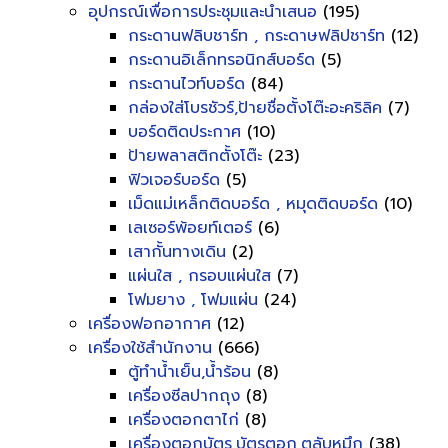
อุปกรณ์เพื่อการประชุมและนำเสนอ
(195)
กระดานฟลิบชาร์ท , กระดาษฟลิปชาร์ท
(12)
กระดานอิเล็กทรอนิกส์บอร์ด
(5)
กระดานไวท์บอร์ด
(84)
กล่องใส่โบรชัวร์,ป้ายชื่อตั้งโต๊ะอะคริลิค
(7)
บอร์ดติดประกาศ
(10)
ป้ายพลาสติกตั้งโต๊ะ
(23)
ฟิวเจอร์บอร์ด
(5)
เม็ดแม่เหล็กติดบอร์ด , หมุดติดบอร์ด
(10)
เลเซอร์พ้อยท์เตอร์
(6)
เสากั้นทางเดิน
(2)
แผ่นใส , กรอบแผ่นใส
(7)
โฟมยาง , โฟมแผ่น
(24)
เครื่องฟอกอากาศ
(12)
เครื่องใช้สำนักงาน
(666)
ตู้ทำน้ำเย็น,น้ำร้อน
(8)
เครื่องซีลปากถุง
(8)
เครื่องตอกตาไก่
(8)
เครื่องตอกบัตร,บัตรตอก,ตลับหมึก
(38)