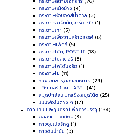
กระดาษสีถ่ายเอกสาร
(76)
กระดาษหนังช้าง
(4)
กระดาษห่อของสีน้ำตาล
(2)
กระดาษอาร์ตมัน,อาร์ตแก้ว
(1)
กระดาษเทา
(5)
กระดาษเพื่องานสร้างสรรค์
(6)
กระดาษแฟ็กซ์
(5)
กระดาษโน้ต, POST-IT
(18)
กระดาษโปสเตอร์
(3)
กระดาษโฟโต้บอร์ด
(1)
กระดาษไข
(11)
ซองเอกสาร,ซองจดหมาย
(23)
สติกเกอร์,ป้าย LABEL
(41)
สมุดปกอ่อน,ปกแข็ง,สมุดโน็ต
(25)
แบบฟอร์มต่าง ๆ
(17)
กาว เทป และอุปกรณ์เพื่อการบรรจุ
(134)
กล่องใส่นามบัตร
(3)
กาวซุปเปอร์กลู
(1)
กาวดินน้ำมัน
(3)