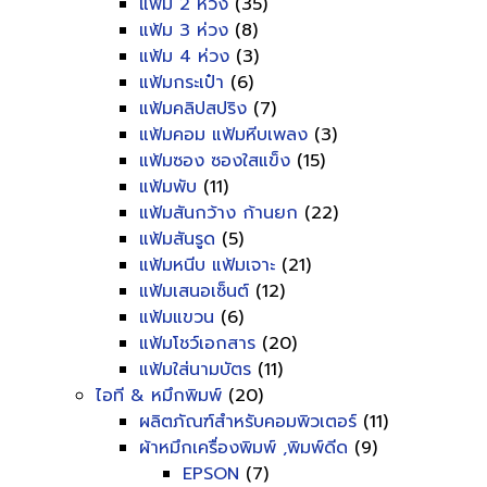
แฟ้ม 2 ห่วง
(35)
แฟ้ม 3 ห่วง
(8)
แฟ้ม 4 ห่วง
(3)
แฟ้มกระเป๋า
(6)
แฟ้มคลิปสปริง
(7)
แฟ้มคอม แฟ้มหีบเพลง
(3)
แฟ้มซอง ซองใสแข็ง
(15)
แฟ้มพับ
(11)
แฟ้มสันกว้าง ก้านยก
(22)
แฟ้มสันรูด
(5)
แฟ้มหนีบ แฟ้มเจาะ
(21)
แฟ้มเสนอเซ็นต์
(12)
แฟ้มแขวน
(6)
แฟ้มโชว์เอกสาร
(20)
แฟ้มใส่นามบัตร
(11)
ไอที & หมึกพิมพ์
(20)
ผลิตภัณฑ์สำหรับคอมพิวเตอร์
(11)
ผ้าหมึกเครื่องพิมพ์ ,พิมพ์ดีด
(9)
EPSON
(7)