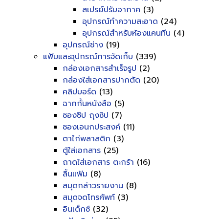
สเปรย์ปรับอากาศ
(3)
อุปกรณ์ทำความสะอาด
(24)
อุปกรณ์สำหรับห้องแคนทีน
(4)
อุปกรณ์ช่าง
(19)
แฟ้มและอุปกรณ์การจัดเก็บ
(339)
กล่องเอกสารสำเร็จรูป
(2)
กล่องใส่เอกสารปากตัด
(20)
คลิปบอร์ด
(13)
ฉากกั้นหนังสือ
(5)
ซองซิป ถุงซิป
(7)
ซองเอนกประสงค์
(11)
ตาไก่พลาสติก
(3)
ตู้ใส่เอกสาร
(25)
ถาดใส่เอกสาร ตะกร้า
(16)
ลิ้นแฟ้ม
(8)
สมุดกล่าวรายงาน
(8)
สมุดจดโทรศัพท์
(3)
อินเด็กซ์
(32)