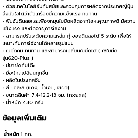
• ด้วยเทคโนโลยีอันทันสมัยและควบคุมการผลิตจากประเทศญี่ปุ่น
จึงมั่นใจได้ว่าตัวเครื่องมีความแข็งแรง ทนทาน
• ฟันจับดินสอและเฟืองหมุนใบมีดผลิตจากโลหะคุณภาพดี มีความ
แข็งแรง และยืดอายุการใช้งาน
• สามารถปรับระดับความแหล่ม ทู่ ของดินสอได้ 5 ระดับ เพื่อให้
เหมาะกับการใช้งานได้หลายรูปแบบ
• ใบมีดคม ทนทาน และสามารถเปลี่ยนใบมีดได้ ( ใช้ใบมีด
รุ่น620-Plus )
• มีขายึดกับโต๊ะ
• มีอะไหล่เปลี่ยนทุกชิ้น
• ผลิตในประเทศจีน
• สี : คละสี (แดง, น้ำเงิน, เขียว)
• ขนาดสินค้า 7.4×12.2×13 ซม. (กxยxส)
• น้ำหนัก 430 กรัม
ข้อมูลเพิ่มเติม
น้ำหนัก
1 กก.