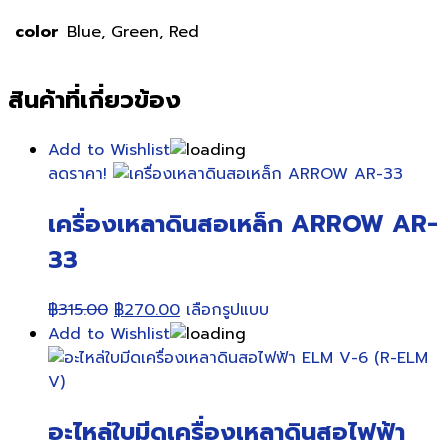
color
Blue, Green, Red
สินค้าที่เกี่ยวข้อง
Add to Wishlist
ลดราคา!
เครื่องเหลาดินสอเหล็ก ARROW AR-
33
Original
Current
This
฿
315.00
฿
270.00
เลือกรูปแบบ
price
price
product
Add to Wishlist
was:
is:
has
฿315.00.
฿270.00.
multiple
variants.
อะไหล่ใบมีดเครื่องเหลาดินสอไฟฟ้า
The