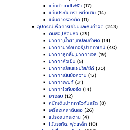
แท่นตัดเทปไฟฟ้า
(17)
แท่นประทับตรา หมึกเติม
(14)
แผ่นยางรองตัด
(11)
อุปกรณ์เพื่อการเขียนและลบคำผิด
(243)
ดินสอ,ไส้ดินสอ
(29)
ปากกา,น้ำยา,เทปลบคำผิด
(14)
ปากกามาร์คเกอร์,ปากกาเคมี
(40)
ปากกาลูกลื่น,ปากกาเจล
(19)
ปากกาหัวเข็ม
(5)
ปากกาเขียนแผ่นใส/ซีดี
(20)
ปากกาเน้นข้อความ
(12)
ปากกาเพนท์
(31)
ปากกาไวท์บอร์ด
(14)
ยางลบ
(12)
หมึกเติมปากกาไวท์บอร์ด
(8)
เครื่องเหลาดินสอ
(26)
แปรงลบกระดาน
(4)
ไม้บรรทัด, ฟุตเหล็ก
(10)