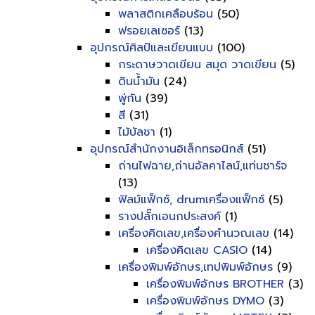
พลาสติกเคลือบร้อน
(50)
ฟรอยเลเซอร์
(13)
อุปกรณ์ศิลป์และเขียนแบบ
(100)
กระดาษวาดเขียน สมุด วาดเขียน
(5)
ดินน้ำมัน
(24)
พู่กัน
(39)
สี
(31)
ไม้บัลชา
(1)
อุปกรณ์สำนักงานอิเล็กทรอนิกส์
(51)
ถ่านไฟฉาย,ถ่านอัลคาไลน์,แท่นชาร์จ
(13)
ฟิลม์แฟ็กซ์, drumเครื่องแฟ็กซ์
(5)
รางปลั๊กเอนกประสงค์
(1)
เครื่องคิดเลข,เครื่องคำนวณเลข
(14)
เครื่องคิดเลข CASIO
(14)
เครื่องพิมพ์อักษร,เทปพิมพ์อักษร
(9)
เครื่องพิมพ์อักษร BROTHER
(3)
เครื่องพิมพ์อักษร DYMO
(3)