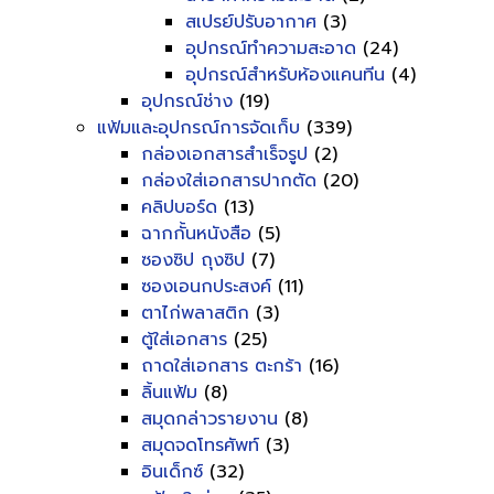
สเปรย์ปรับอากาศ
(3)
อุปกรณ์ทำความสะอาด
(24)
อุปกรณ์สำหรับห้องแคนทีน
(4)
อุปกรณ์ช่าง
(19)
แฟ้มและอุปกรณ์การจัดเก็บ
(339)
กล่องเอกสารสำเร็จรูป
(2)
กล่องใส่เอกสารปากตัด
(20)
คลิปบอร์ด
(13)
ฉากกั้นหนังสือ
(5)
ซองซิป ถุงซิป
(7)
ซองเอนกประสงค์
(11)
ตาไก่พลาสติก
(3)
ตู้ใส่เอกสาร
(25)
ถาดใส่เอกสาร ตะกร้า
(16)
ลิ้นแฟ้ม
(8)
สมุดกล่าวรายงาน
(8)
สมุดจดโทรศัพท์
(3)
อินเด็กซ์
(32)