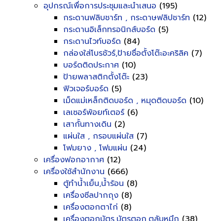
อุปกรณ์เพื่อการประชุมและนำเสนอ
(195)
กระดานฟลิบชาร์ท , กระดาษฟลิปชาร์ท
(12)
กระดานอิเล็กทรอนิกส์บอร์ด
(5)
กระดานไวท์บอร์ด
(84)
กล่องใส่โบรชัวร์,ป้ายชื่อตั้งโต๊ะอะคริลิค
(7)
บอร์ดติดประกาศ
(10)
ป้ายพลาสติกตั้งโต๊ะ
(23)
ฟิวเจอร์บอร์ด
(5)
เม็ดแม่เหล็กติดบอร์ด , หมุดติดบอร์ด
(10)
เลเซอร์พ้อยท์เตอร์
(6)
เสากั้นทางเดิน
(2)
แผ่นใส , กรอบแผ่นใส
(7)
โฟมยาง , โฟมแผ่น
(24)
เครื่องฟอกอากาศ
(12)
เครื่องใช้สำนักงาน
(666)
ตู้ทำน้ำเย็น,น้ำร้อน
(8)
เครื่องซีลปากถุง
(8)
เครื่องตอกตาไก่
(8)
เครื่องตอกบัตร,บัตรตอก,ตลับหมึก
(38)