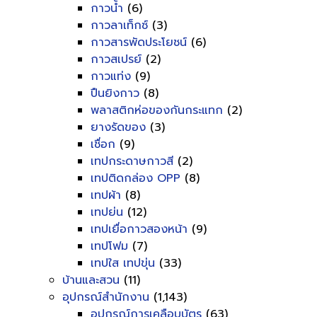
กาวน้ำ
(6)
กาวลาเท็กซ์
(3)
กาวสารพัดประโยชน์
(6)
กาวสเปรย์
(2)
กาวแท่ง
(9)
ปืนยิงกาว
(8)
พลาสติกห่อของกันกระแทก
(2)
ยางรัดของ
(3)
เชื่อก
(9)
เทปกระดาษกาวสี
(2)
เทปติดกล่อง OPP
(8)
เทปผ้า
(8)
เทปย่น
(12)
เทปเยื่อกาวสองหน้า
(9)
เทปโฟม
(7)
เทปใส เทปขุ่น
(33)
บ้านและสวน
(11)
อุปกรณ์สำนักงาน
(1,143)
อุปกรณ์การเคลือบบัตร
(63)