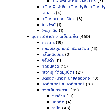
เครื่องพิมพ์อักษร MOTEX
(3)
เครื่องพิมพ์เช็ค,เครื่องปรุเช็ค,เครื่องปรุ
เอกสาร
(4)
เครื่องสแกนบาร์โค๊ต
(3)
โทรศัพท์
(1)
ไฟฉุกเฉิน
(1)
อุปกรณ์สำนักงานเบ็ดเตล็ด
(460)
กรรไกร
(19)
กล่องใส่อุปกรณ์เครื่องเขียน
(13)
คลิ๊บหนีบบัตร
(2)
คลิ๊ปดำ
(11)
ที่ถอนลวด
(10)
ที่เจาะรู ที่ตัดมุมบัตร
(21)
บัตรติดหน้าอก ป้ายคล้องคอ
(13)
มีดคัตเตอร์ ใบมีดคัตเตอร์
(81)
ลวดเย็บกระดาษ
(119)
ตราช้าง
(10)
บอสติก
(4)
ราปิด
(43)