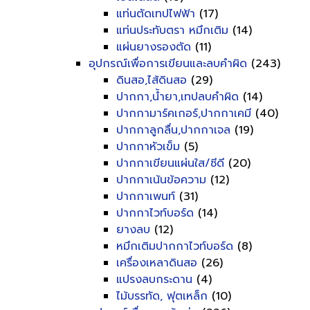
แท่นตัดเทปไฟฟ้า
(17)
แท่นประทับตรา หมึกเติม
(14)
แผ่นยางรองตัด
(11)
อุปกรณ์เพื่อการเขียนและลบคำผิด
(243)
ดินสอ,ไส้ดินสอ
(29)
ปากกา,น้ำยา,เทปลบคำผิด
(14)
ปากกามาร์คเกอร์,ปากกาเคมี
(40)
ปากกาลูกลื่น,ปากกาเจล
(19)
ปากกาหัวเข็ม
(5)
ปากกาเขียนแผ่นใส/ซีดี
(20)
ปากกาเน้นข้อความ
(12)
ปากกาเพนท์
(31)
ปากกาไวท์บอร์ด
(14)
ยางลบ
(12)
หมึกเติมปากกาไวท์บอร์ด
(8)
เครื่องเหลาดินสอ
(26)
แปรงลบกระดาน
(4)
ไม้บรรทัด, ฟุตเหล็ก
(10)