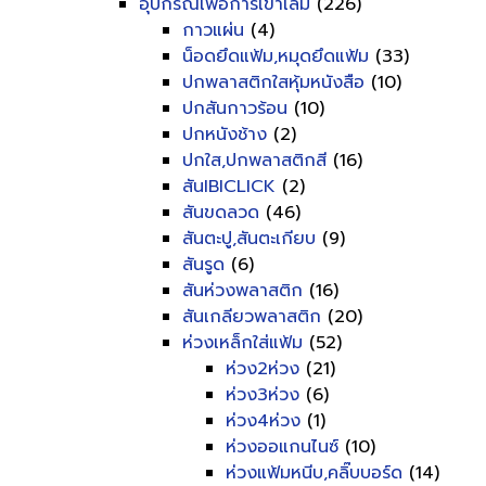
อุปกรณ์เพื่อการเข้าเล่ม
(226)
กาวแผ่น
(4)
น็อดยึดแฟ้ม,หมุดยึดแฟ้ม
(33)
ปกพลาสติกใสหุ้มหนังสือ
(10)
ปกสันกาวร้อน
(10)
ปกหนังช้าง
(2)
ปกใส,ปกพลาสติกสี
(16)
สันIBICLICK
(2)
สันขดลวด
(46)
สันตะปู,สันตะเกียบ
(9)
สันรูด
(6)
สันห่วงพลาสติก
(16)
สันเกลียวพลาสติก
(20)
ห่วงเหล็กใส่แฟ้ม
(52)
ห่วง2ห่วง
(21)
ห่วง3ห่วง
(6)
ห่วง4ห่วง
(1)
ห่วงออแกนไนซ์
(10)
ห่วงแฟ้มหนีบ,คลิ๊บบอร์ด
(14)