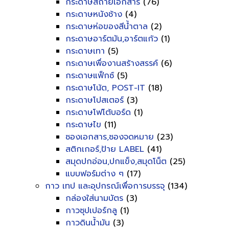
กระดาษสีถ่ายเอกสาร
(76)
กระดาษหนังช้าง
(4)
กระดาษห่อของสีน้ำตาล
(2)
กระดาษอาร์ตมัน,อาร์ตแก้ว
(1)
กระดาษเทา
(5)
กระดาษเพื่องานสร้างสรรค์
(6)
กระดาษแฟ็กซ์
(5)
กระดาษโน้ต, POST-IT
(18)
กระดาษโปสเตอร์
(3)
กระดาษโฟโต้บอร์ด
(1)
กระดาษไข
(11)
ซองเอกสาร,ซองจดหมาย
(23)
สติกเกอร์,ป้าย LABEL
(41)
สมุดปกอ่อน,ปกแข็ง,สมุดโน็ต
(25)
แบบฟอร์มต่าง ๆ
(17)
กาว เทป และอุปกรณ์เพื่อการบรรจุ
(134)
กล่องใส่นามบัตร
(3)
กาวซุปเปอร์กลู
(1)
กาวดินน้ำมัน
(3)