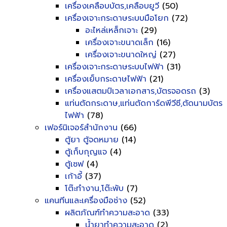
เครื่องเคลือบบัตร,เคลือบยูวี
(50)
เครื่องเจาะกระดาษระบบมือโยก
(72)
อะไหล่เหล็กเจาะ
(29)
เครื่องเจาะขนาดเล็ก
(16)
เครื่องเจาะขนาดใหญ่
(27)
เครื่องเจาะกระดาษระบบไฟฟ้า
(31)
เครื่องเย็บกระดาษไฟฟ้า
(21)
เครื่องแสตมป์เวลาเอกสาร,บัตรจอดรถ
(3)
แท่นตัดกระดาษ,แท่นตัดการ์ดพีวีซี,ตัดนามบัตร
ไฟฟ้า
(78)
เฟอร์นิเจอร์สำนักงาน
(66)
ตู้ยา ตู้จดหมาย
(14)
ตู้เก็บกุญแจ
(4)
ตู้เซฟ
(4)
เก้าอี้
(37)
โต๊ะทำงาน,โต๊ะพับ
(7)
แคนทีนและเครื่องมือช่าง
(52)
ผลิตภัณฑ์ทำความสะอาด
(33)
น้ำยาทำความสะอาด
(2)