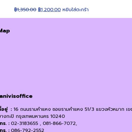
Original
Current
฿
1,350.00
฿
1,200.00
หยิบใส่ตะกร้า
price
price
was:
is:
Map
฿1,350.00.
฿1,200.00.
janivisoffice
ี่อยู่ :
16 ถนนรามคำแหง ซอยรามคำแหง 51/3 แขวงหัวหมาก เข
บางกะปิ กรุงเทพมหานคร 10240
โทร. :
02-3183655 , 081-866-7072,
โทร. :
086-792-2552