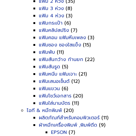
แฟ้ม 2 ห่วง
(35)
แฟ้ม 3 ห่วง
(8)
แฟ้ม 4 ห่วง
(3)
แฟ้มกระเป๋า
(6)
แฟ้มคลิปสปริง
(7)
แฟ้มคอม แฟ้มหีบเพลง
(3)
แฟ้มซอง ซองใสแข็ง
(15)
แฟ้มพับ
(11)
แฟ้มสันกว้าง ก้านยก
(22)
แฟ้มสันรูด
(5)
แฟ้มหนีบ แฟ้มเจาะ
(21)
แฟ้มเสนอเซ็นต์
(12)
แฟ้มแขวน
(6)
แฟ้มโชว์เอกสาร
(20)
แฟ้มใส่นามบัตร
(11)
ไอที & หมึกพิมพ์
(20)
ผลิตภัณฑ์สำหรับคอมพิวเตอร์
(11)
ผ้าหมึกเครื่องพิมพ์ ,พิมพ์ดีด
(9)
EPSON
(7)