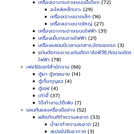
เครื่องเจาะกระดาษระบบมือโยก
(72)
อะไหล่เหล็กเจาะ
(29)
เครื่องเจาะขนาดเล็ก
(16)
เครื่องเจาะขนาดใหญ่
(27)
เครื่องเจาะกระดาษระบบไฟฟ้า
(31)
เครื่องเย็บกระดาษไฟฟ้า
(21)
เครื่องแสตมป์เวลาเอกสาร,บัตรจอดรถ
(3)
แท่นตัดกระดาษ,แท่นตัดการ์ดพีวีซี,ตัดนามบัตร
ไฟฟ้า
(78)
เฟอร์นิเจอร์สำนักงาน
(66)
ตู้ยา ตู้จดหมาย
(14)
ตู้เก็บกุญแจ
(4)
ตู้เซฟ
(4)
เก้าอี้
(37)
โต๊ะทำงาน,โต๊ะพับ
(7)
แคนทีนและเครื่องมือช่าง
(52)
ผลิตภัณฑ์ทำความสะอาด
(33)
น้ำยาทำความสะอาด
(2)
สเปรย์ปรับอากาศ
(3)