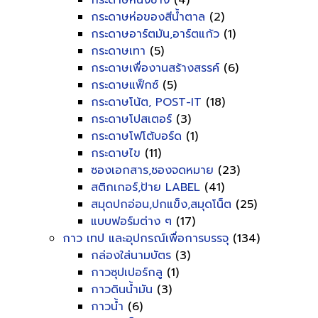
กระดาษหนังช้าง
(4)
กระดาษห่อของสีน้ำตาล
(2)
กระดาษอาร์ตมัน,อาร์ตแก้ว
(1)
กระดาษเทา
(5)
กระดาษเพื่องานสร้างสรรค์
(6)
กระดาษแฟ็กซ์
(5)
กระดาษโน้ต, POST-IT
(18)
กระดาษโปสเตอร์
(3)
กระดาษโฟโต้บอร์ด
(1)
กระดาษไข
(11)
ซองเอกสาร,ซองจดหมาย
(23)
สติกเกอร์,ป้าย LABEL
(41)
สมุดปกอ่อน,ปกแข็ง,สมุดโน็ต
(25)
แบบฟอร์มต่าง ๆ
(17)
กาว เทป และอุปกรณ์เพื่อการบรรจุ
(134)
กล่องใส่นามบัตร
(3)
กาวซุปเปอร์กลู
(1)
กาวดินน้ำมัน
(3)
กาวน้ำ
(6)