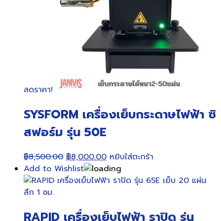
ลดราคา!
SYSFORM เครื่องเย็บกระดาษไฟฟ้า ซิ
สฟอร์ม รุ่น 50E
Original
Current
฿
8,500.00
฿
8,000.00
หยิบใส่ตะกร้า
price
price
Add to Wishlist
was:
is:
฿8,500.00.
฿8,000.00.
RAPID เครื่องเย็บไฟฟ้า ราปิด รุ่น