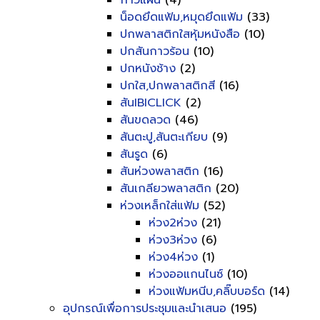
กาวแผ่น
(4)
น็อดยึดแฟ้ม,หมุดยึดแฟ้ม
(33)
ปกพลาสติกใสหุ้มหนังสือ
(10)
ปกสันกาวร้อน
(10)
ปกหนังช้าง
(2)
ปกใส,ปกพลาสติกสี
(16)
สันIBICLICK
(2)
สันขดลวด
(46)
สันตะปู,สันตะเกียบ
(9)
สันรูด
(6)
สันห่วงพลาสติก
(16)
สันเกลียวพลาสติก
(20)
ห่วงเหล็กใส่แฟ้ม
(52)
ห่วง2ห่วง
(21)
ห่วง3ห่วง
(6)
ห่วง4ห่วง
(1)
ห่วงออแกนไนซ์
(10)
ห่วงแฟ้มหนีบ,คลิ๊บบอร์ด
(14)
อุปกรณ์เพื่อการประชุมและนำเสนอ
(195)