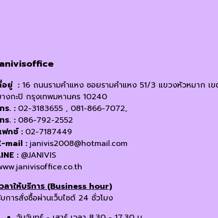
janivisoffice
ี่อยู่ :
16 ถนนรามคำแหง ซอยรามคำแหง 51/3 แขวงหัวหมาก เข
บางกะปิ กรุงเทพมหานคร 10240
โทร. :
02-3183655 , 081-866-7072,
โทร. :
086-792-2552
แฟกซ์ :
02-7187449
E-mail :
janivis2008@hotmail.com
LINE :
@JANIVIS
www.janivisoffice.co.th
เวลาให้บริการ (Business hour)
ับการสั่งซื้อผ่านเว็บไซต์ 24 ชั่วโมง
วันจันทร์ - เสาร์ เวลา 8.30 - 17.30 น.