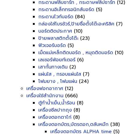
กระดานฟลิบชาร์ท , กระดาษฟลิปชาร์ท
(12)
กระดานอิเล็กทรอนิกส์บอร์ด
(5)
กระดานไวท์บอร์ด
(84)
กล่องใส่โบรชัวร์,ป้ายชื่อตั้งโต๊ะอะคริลิค
(7)
บอร์ดติดประกาศ
(10)
ป้ายพลาสติกตั้งโต๊ะ
(23)
ฟิวเจอร์บอร์ด
(5)
เม็ดแม่เหล็กติดบอร์ด , หมุดติดบอร์ด
(10)
เลเซอร์พ้อยท์เตอร์
(6)
เสากั้นทางเดิน
(2)
แผ่นใส , กรอบแผ่นใส
(7)
โฟมยาง , โฟมแผ่น
(24)
เครื่องฟอกอากาศ
(12)
เครื่องใช้สำนักงาน
(666)
ตู้ทำน้ำเย็น,น้ำร้อน
(8)
เครื่องซีลปากถุง
(8)
เครื่องตอกตาไก่
(8)
เครื่องตอกบัตร,บัตรตอก,ตลับหมึก
(38)
เครื่องตอกบัตร ALPHA time
(5)