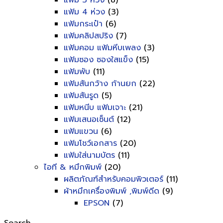
แฟ้ม 3 ห่วง
(8)
แฟ้ม 4 ห่วง
(3)
แฟ้มกระเป๋า
(6)
แฟ้มคลิปสปริง
(7)
แฟ้มคอม แฟ้มหีบเพลง
(3)
แฟ้มซอง ซองใสแข็ง
(15)
แฟ้มพับ
(11)
แฟ้มสันกว้าง ก้านยก
(22)
แฟ้มสันรูด
(5)
แฟ้มหนีบ แฟ้มเจาะ
(21)
แฟ้มเสนอเซ็นต์
(12)
แฟ้มแขวน
(6)
แฟ้มโชว์เอกสาร
(20)
แฟ้มใส่นามบัตร
(11)
ไอที & หมึกพิมพ์
(20)
ผลิตภัณฑ์สำหรับคอมพิวเตอร์
(11)
ผ้าหมึกเครื่องพิมพ์ ,พิมพ์ดีด
(9)
EPSON
(7)