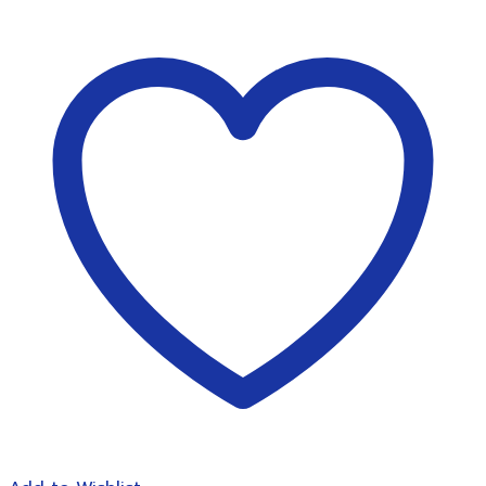
เย็บ
กระดาษ
ไฟฟ้า
รา
ปิด
รุ่น
90E
(Rapid
90
EC
Electric
Stapling
machine)
เย็บ
ลึก
6
ซม.
ชิ้น