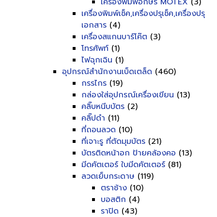
เครื่องพิมพ์อักษร MOTEX
(3)
เครื่องพิมพ์เช็ค,เครื่องปรุเช็ค,เครื่องปรุ
เอกสาร
(4)
เครื่องสแกนบาร์โค๊ต
(3)
โทรศัพท์
(1)
ไฟฉุกเฉิน
(1)
อุปกรณ์สำนักงานเบ็ดเตล็ด
(460)
กรรไกร
(19)
กล่องใส่อุปกรณ์เครื่องเขียน
(13)
คลิ๊บหนีบบัตร
(2)
คลิ๊ปดำ
(11)
ที่ถอนลวด
(10)
ที่เจาะรู ที่ตัดมุมบัตร
(21)
บัตรติดหน้าอก ป้ายคล้องคอ
(13)
มีดคัตเตอร์ ใบมีดคัตเตอร์
(81)
ลวดเย็บกระดาษ
(119)
ตราช้าง
(10)
บอสติก
(4)
ราปิด
(43)