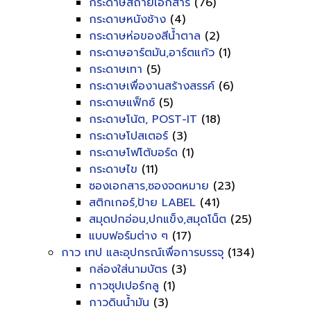
กระดาษสีถ่ายเอกสาร
(76)
กระดาษหนังช้าง
(4)
กระดาษห่อของสีน้ำตาล
(2)
กระดาษอาร์ตมัน,อาร์ตแก้ว
(1)
กระดาษเทา
(5)
กระดาษเพื่องานสร้างสรรค์
(6)
กระดาษแฟ็กซ์
(5)
กระดาษโน้ต, POST-IT
(18)
กระดาษโปสเตอร์
(3)
กระดาษโฟโต้บอร์ด
(1)
กระดาษไข
(11)
ซองเอกสาร,ซองจดหมาย
(23)
สติกเกอร์,ป้าย LABEL
(41)
สมุดปกอ่อน,ปกแข็ง,สมุดโน็ต
(25)
แบบฟอร์มต่าง ๆ
(17)
กาว เทป และอุปกรณ์เพื่อการบรรจุ
(134)
กล่องใส่นามบัตร
(3)
กาวซุปเปอร์กลู
(1)
กาวดินน้ำมัน
(3)