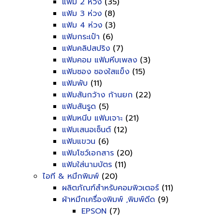
แฟ้ม 2 ห่วง
(35)
แฟ้ม 3 ห่วง
(8)
แฟ้ม 4 ห่วง
(3)
แฟ้มกระเป๋า
(6)
แฟ้มคลิปสปริง
(7)
แฟ้มคอม แฟ้มหีบเพลง
(3)
แฟ้มซอง ซองใสแข็ง
(15)
แฟ้มพับ
(11)
แฟ้มสันกว้าง ก้านยก
(22)
แฟ้มสันรูด
(5)
แฟ้มหนีบ แฟ้มเจาะ
(21)
แฟ้มเสนอเซ็นต์
(12)
แฟ้มแขวน
(6)
แฟ้มโชว์เอกสาร
(20)
แฟ้มใส่นามบัตร
(11)
ไอที & หมึกพิมพ์
(20)
ผลิตภัณฑ์สำหรับคอมพิวเตอร์
(11)
ผ้าหมึกเครื่องพิมพ์ ,พิมพ์ดีด
(9)
EPSON
(7)