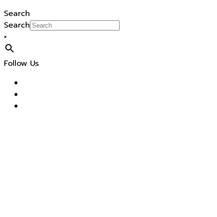
Search
Search
×
Follow Us