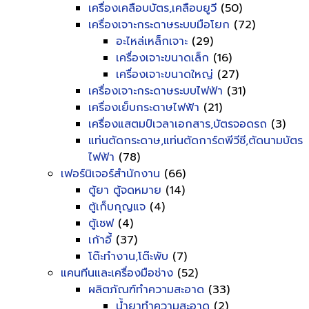
เครื่องเคลือบบัตร,เคลือบยูวี
(50)
เครื่องเจาะกระดาษระบบมือโยก
(72)
อะไหล่เหล็กเจาะ
(29)
เครื่องเจาะขนาดเล็ก
(16)
เครื่องเจาะขนาดใหญ่
(27)
เครื่องเจาะกระดาษระบบไฟฟ้า
(31)
เครื่องเย็บกระดาษไฟฟ้า
(21)
เครื่องแสตมป์เวลาเอกสาร,บัตรจอดรถ
(3)
แท่นตัดกระดาษ,แท่นตัดการ์ดพีวีซี,ตัดนามบัตร
ไฟฟ้า
(78)
เฟอร์นิเจอร์สำนักงาน
(66)
ตู้ยา ตู้จดหมาย
(14)
ตู้เก็บกุญแจ
(4)
ตู้เซฟ
(4)
เก้าอี้
(37)
โต๊ะทำงาน,โต๊ะพับ
(7)
แคนทีนและเครื่องมือช่าง
(52)
ผลิตภัณฑ์ทำความสะอาด
(33)
น้ำยาทำความสะอาด
(2)