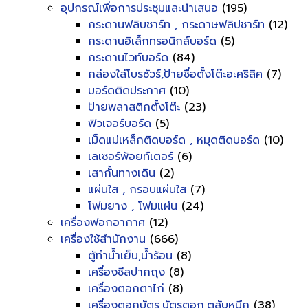
อุปกรณ์เพื่อการประชุมและนำเสนอ
(195)
กระดานฟลิบชาร์ท , กระดาษฟลิปชาร์ท
(12)
กระดานอิเล็กทรอนิกส์บอร์ด
(5)
กระดานไวท์บอร์ด
(84)
กล่องใส่โบรชัวร์,ป้ายชื่อตั้งโต๊ะอะคริลิค
(7)
บอร์ดติดประกาศ
(10)
ป้ายพลาสติกตั้งโต๊ะ
(23)
ฟิวเจอร์บอร์ด
(5)
เม็ดแม่เหล็กติดบอร์ด , หมุดติดบอร์ด
(10)
เลเซอร์พ้อยท์เตอร์
(6)
เสากั้นทางเดิน
(2)
แผ่นใส , กรอบแผ่นใส
(7)
โฟมยาง , โฟมแผ่น
(24)
เครื่องฟอกอากาศ
(12)
เครื่องใช้สำนักงาน
(666)
ตู้ทำน้ำเย็น,น้ำร้อน
(8)
เครื่องซีลปากถุง
(8)
เครื่องตอกตาไก่
(8)
เครื่องตอกบัตร,บัตรตอก,ตลับหมึก
(38)