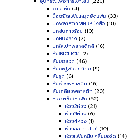
อุปกรณ์เพื่อการเข้าเล่ม
(226)
กาวแผ่น
(4)
น็อดยึดแฟ้ม,หมุดยึดแฟ้ม
(33)
ปกพลาสติกใสหุ้มหนังสือ
(10)
ปกสันกาวร้อน
(10)
ปกหนังช้าง
(2)
ปกใส,ปกพลาสติกสี
(16)
สันIBICLICK
(2)
สันขดลวด
(46)
สันตะปู,สันตะเกียบ
(9)
สันรูด
(6)
สันห่วงพลาสติก
(16)
สันเกลียวพลาสติก
(20)
ห่วงเหล็กใส่แฟ้ม
(52)
ห่วง2ห่วง
(21)
ห่วง3ห่วง
(6)
ห่วง4ห่วง
(1)
ห่วงออแกนไนซ์
(10)
ห่วงแฟ้มหนีบ,คลิ๊บบอร์ด
(14)