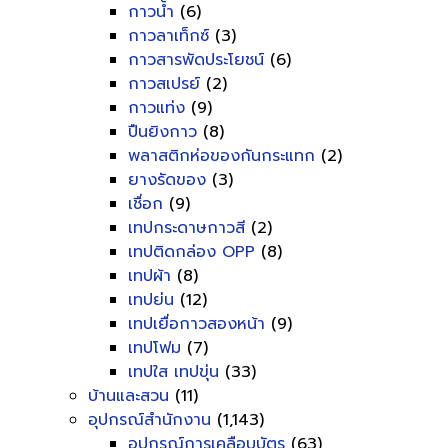
กาวน้ำ
(6)
กาวลาเท็กซ์
(3)
กาวสารพัดประโยชน์
(6)
กาวสเปรย์
(2)
กาวแท่ง
(9)
ปืนยิงกาว
(8)
พลาสติกห่อของกันกระแทก
(2)
ยางรัดของ
(3)
เชื่อก
(9)
เทปกระดาษกาวสี
(2)
เทปติดกล่อง OPP
(8)
เทปผ้า
(8)
เทปย่น
(12)
เทปเยื่อกาวสองหน้า
(9)
เทปโฟม
(7)
เทปใส เทปขุ่น
(33)
บ้านและสวน
(11)
อุปกรณ์สำนักงาน
(1,143)
อุปกรณ์การเคลือบบัตร
(63)