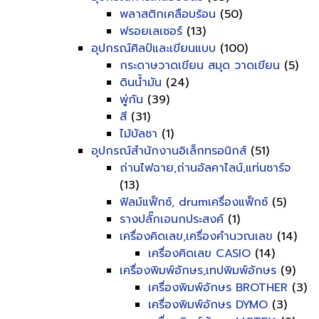
พลาสติกเคลือบร้อน
(50)
ฟรอยเลเซอร์
(13)
อุปกรณ์ศิลป์และเขียนแบบ
(100)
กระดาษวาดเขียน สมุด วาดเขียน
(5)
ดินน้ำมัน
(24)
พู่กัน
(39)
สี
(31)
ไม้บัลชา
(1)
อุปกรณ์สำนักงานอิเล็กทรอนิกส์
(51)
ถ่านไฟฉาย,ถ่านอัลคาไลน์,แท่นชาร์จ
(13)
ฟิลม์แฟ็กซ์, drumเครื่องแฟ็กซ์
(5)
รางปลั๊กเอนกประสงค์
(1)
เครื่องคิดเลข,เครื่องคำนวณเลข
(14)
เครื่องคิดเลข CASIO
(14)
เครื่องพิมพ์อักษร,เทปพิมพ์อักษร
(9)
เครื่องพิมพ์อักษร BROTHER
(3)
เครื่องพิมพ์อักษร DYMO
(3)