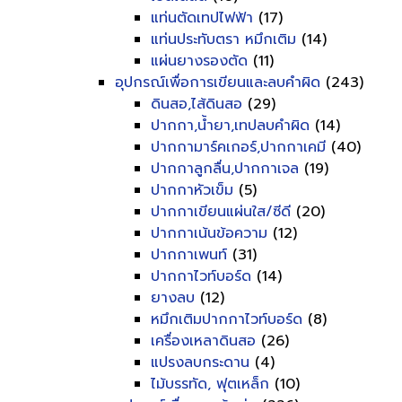
แท่นตัดเทปไฟฟ้า
(17)
แท่นประทับตรา หมึกเติม
(14)
แผ่นยางรองตัด
(11)
อุปกรณ์เพื่อการเขียนและลบคำผิด
(243)
ดินสอ,ไส้ดินสอ
(29)
ปากกา,น้ำยา,เทปลบคำผิด
(14)
ปากกามาร์คเกอร์,ปากกาเคมี
(40)
ปากกาลูกลื่น,ปากกาเจล
(19)
ปากกาหัวเข็ม
(5)
ปากกาเขียนแผ่นใส/ซีดี
(20)
ปากกาเน้นข้อความ
(12)
ปากกาเพนท์
(31)
ปากกาไวท์บอร์ด
(14)
ยางลบ
(12)
หมึกเติมปากกาไวท์บอร์ด
(8)
เครื่องเหลาดินสอ
(26)
แปรงลบกระดาน
(4)
ไม้บรรทัด, ฟุตเหล็ก
(10)