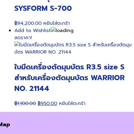
SYSFORM S-700
฿
94,200.00
หยิบใส่ตะกร้า
Add to Wishlist
ลดราคา!
ใบมีดเครื่องตัดมุมบัตร R3.5 size S
สำหรับเครื่องตัดมุมบัตร WARRIOR
NO. 21144
Original
Current
฿
1,100.00
฿
950.00
หยิบใส่ตะกร้า
price
price
was:
is:
Map
฿1,100.00.
฿950.00.