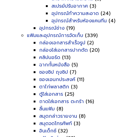
สเปรย์ปรับอากาศ
(3)
อุปกรณ์ทำความสะอาด
(24)
อุปกรณ์สำหรับห้องแคนทีน
(4)
อุปกรณ์ช่าง
(19)
แฟ้มและอุปกรณ์การจัดเก็บ
(339)
กล่องเอกสารสำเร็จรูป
(2)
กล่องใส่เอกสารปากตัด
(20)
คลิปบอร์ด
(13)
ฉากกั้นหนังสือ
(5)
ซองซิป ถุงซิป
(7)
ซองเอนกประสงค์
(11)
ตาไก่พลาสติก
(3)
ตู้ใส่เอกสาร
(25)
ถาดใส่เอกสาร ตะกร้า
(16)
ลิ้นแฟ้ม
(8)
สมุดกล่าวรายงาน
(8)
สมุดจดโทรศัพท์
(3)
อินเด็กซ์
(32)