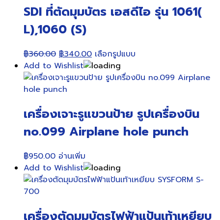
SDI ที่ตัดมุมบัตร เอสดีไอ รุ่น 1061(
L),1060 (S)
Original
Current
This
฿
360.00
฿
340.00
เลือกรูปแบบ
price
price
product
Add to Wishlist
was:
is:
has
฿360.00.
฿340.00.
multiple
variants.
เครื่องเจาะรูแขวนป้าย รูปเครื่องบิน
The
options
no.099 Airplane hole punch
may
be
฿
950.00
อ่านเพิ่ม
chosen
Add to Wishlist
on
the
product
page
เครื่องตัดมุมบัตรไฟฟ้าแป้นเท้าเหยียบ