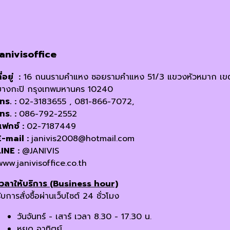
janivisoffice
ี่อยู่ :
16 ถนนรามคำแหง ซอยรามคำแหง 51/3 แขวงหัวหมาก เข
บางกะปิ กรุงเทพมหานคร 10240
โทร. :
02-3183655 , 081-866-7072,
โทร. :
086-792-2552
แฟกซ์ :
02-7187449
E-mail :
janivis2008@hotmail.com
LINE :
@JANIVIS
www.janivisoffice.co.th
เวลาให้บริการ (Business hour)
ับการสั่งซื้อผ่านเว็บไซต์ 24 ชั่วโมง
วันจันทร์ - เสาร์ เวลา 8.30 - 17.30 น.
หยุด อาทิตย์