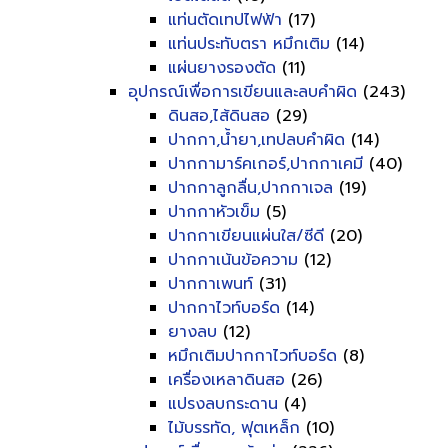
แท่นตัดเทปไฟฟ้า
(17)
แท่นประทับตรา หมึกเติม
(14)
แผ่นยางรองตัด
(11)
อุปกรณ์เพื่อการเขียนและลบคำผิด
(243)
ดินสอ,ไส้ดินสอ
(29)
ปากกา,น้ำยา,เทปลบคำผิด
(14)
ปากกามาร์คเกอร์,ปากกาเคมี
(40)
ปากกาลูกลื่น,ปากกาเจล
(19)
ปากกาหัวเข็ม
(5)
ปากกาเขียนแผ่นใส/ซีดี
(20)
ปากกาเน้นข้อความ
(12)
ปากกาเพนท์
(31)
ปากกาไวท์บอร์ด
(14)
ยางลบ
(12)
หมึกเติมปากกาไวท์บอร์ด
(8)
เครื่องเหลาดินสอ
(26)
แปรงลบกระดาน
(4)
ไม้บรรทัด, ฟุตเหล็ก
(10)