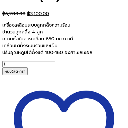
Original
Current
฿
6,200.00
฿
3,100.00
price
price
เครื่องเคลือบระบบลูกกลิ้งความร้อน
was:
is:
จำนวนลูกกลิ้ง 4 ลูก
฿6,200.00.
฿3,100.00.
ความเร็วในการเคลือบ 650 มม./นาที
เคลือบได้ทั้งระบบร้อนและเย็น
ปรับอุณหภูมิได้ตั้งแต่ 100-160 องศาเซลเซียส
จำนวน
เครื่อง
หยิบใส่ตะกร้า
เคลือบ
บัตร
CREATUS
LMA-
42
(A4)
ชิ้น