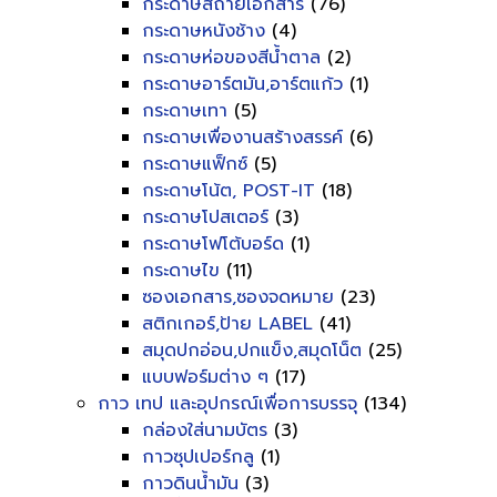
กระดาษสีถ่ายเอกสาร
(76)
กระดาษหนังช้าง
(4)
กระดาษห่อของสีน้ำตาล
(2)
กระดาษอาร์ตมัน,อาร์ตแก้ว
(1)
กระดาษเทา
(5)
กระดาษเพื่องานสร้างสรรค์
(6)
กระดาษแฟ็กซ์
(5)
กระดาษโน้ต, POST-IT
(18)
กระดาษโปสเตอร์
(3)
กระดาษโฟโต้บอร์ด
(1)
กระดาษไข
(11)
ซองเอกสาร,ซองจดหมาย
(23)
สติกเกอร์,ป้าย LABEL
(41)
สมุดปกอ่อน,ปกแข็ง,สมุดโน็ต
(25)
แบบฟอร์มต่าง ๆ
(17)
กาว เทป และอุปกรณ์เพื่อการบรรจุ
(134)
กล่องใส่นามบัตร
(3)
กาวซุปเปอร์กลู
(1)
กาวดินน้ำมัน
(3)