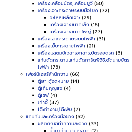
เครื่องเคลือบบัตร,เคลือบยูวี
(50)
เครื่องเจาะกระดาษระบบมือโยก
(72)
อะไหล่เหล็กเจาะ
(29)
เครื่องเจาะขนาดเล็ก
(16)
เครื่องเจาะขนาดใหญ่
(27)
เครื่องเจาะกระดาษระบบไฟฟ้า
(31)
เครื่องเย็บกระดาษไฟฟ้า
(21)
เครื่องแสตมป์เวลาเอกสาร,บัตรจอดรถ
(3)
แท่นตัดกระดาษ,แท่นตัดการ์ดพีวีซี,ตัดนามบัตร
ไฟฟ้า
(78)
เฟอร์นิเจอร์สำนักงาน
(66)
ตู้ยา ตู้จดหมาย
(14)
ตู้เก็บกุญแจ
(4)
ตู้เซฟ
(4)
เก้าอี้
(37)
โต๊ะทำงาน,โต๊ะพับ
(7)
แคนทีนและเครื่องมือช่าง
(52)
ผลิตภัณฑ์ทำความสะอาด
(33)
น้ำยาทำความสะอาด
(2)