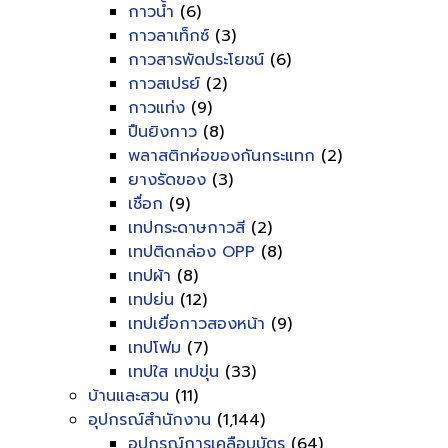
กาวน้ำ
(6)
กาวลาเท็กซ์
(3)
กาวสารพัดประโยชน์
(6)
กาวสเปรย์
(2)
กาวแท่ง
(9)
ปืนยิงกาว
(8)
พลาสติกห่อของกันกระแทก
(2)
ยางรัดของ
(3)
เชื่อก
(9)
เทปกระดาษกาวสี
(2)
เทปติดกล่อง OPP
(8)
เทปผ้า
(8)
เทปย่น
(12)
เทปเยื่อกาวสองหน้า
(9)
เทปโฟม
(7)
เทปใส เทปขุ่น
(33)
บ้านและสวน
(11)
อุปกรณ์สำนักงาน
(1,144)
อุปกรณ์การเคลือบบัตร
(64)