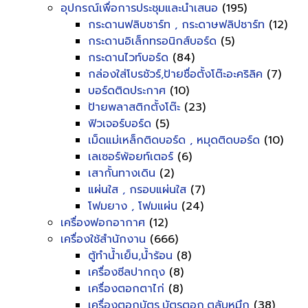
อุปกรณ์เพื่อการประชุมและนำเสนอ
(195)
กระดานฟลิบชาร์ท , กระดาษฟลิปชาร์ท
(12)
กระดานอิเล็กทรอนิกส์บอร์ด
(5)
กระดานไวท์บอร์ด
(84)
กล่องใส่โบรชัวร์,ป้ายชื่อตั้งโต๊ะอะคริลิค
(7)
บอร์ดติดประกาศ
(10)
ป้ายพลาสติกตั้งโต๊ะ
(23)
ฟิวเจอร์บอร์ด
(5)
เม็ดแม่เหล็กติดบอร์ด , หมุดติดบอร์ด
(10)
เลเซอร์พ้อยท์เตอร์
(6)
เสากั้นทางเดิน
(2)
แผ่นใส , กรอบแผ่นใส
(7)
โฟมยาง , โฟมแผ่น
(24)
เครื่องฟอกอากาศ
(12)
เครื่องใช้สำนักงาน
(666)
ตู้ทำน้ำเย็น,น้ำร้อน
(8)
เครื่องซีลปากถุง
(8)
เครื่องตอกตาไก่
(8)
เครื่องตอกบัตร,บัตรตอก,ตลับหมึก
(38)