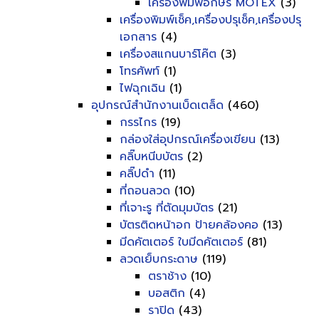
เครื่องพิมพ์อักษร MOTEX
(3)
เครื่องพิมพ์เช็ค,เครื่องปรุเช็ค,เครื่องปรุ
เอกสาร
(4)
เครื่องสแกนบาร์โค๊ต
(3)
โทรศัพท์
(1)
ไฟฉุกเฉิน
(1)
อุปกรณ์สำนักงานเบ็ดเตล็ด
(460)
กรรไกร
(19)
กล่องใส่อุปกรณ์เครื่องเขียน
(13)
คลิ๊บหนีบบัตร
(2)
คลิ๊ปดำ
(11)
ที่ถอนลวด
(10)
ที่เจาะรู ที่ตัดมุมบัตร
(21)
บัตรติดหน้าอก ป้ายคล้องคอ
(13)
มีดคัตเตอร์ ใบมีดคัตเตอร์
(81)
ลวดเย็บกระดาษ
(119)
ตราช้าง
(10)
บอสติก
(4)
ราปิด
(43)