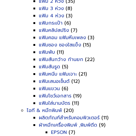
แฟ้ม 2 ห่วง
(35)
แฟ้ม 3 ห่วง
(8)
แฟ้ม 4 ห่วง
(3)
แฟ้มกระเป๋า
(6)
แฟ้มคลิปสปริง
(7)
แฟ้มคอม แฟ้มหีบเพลง
(3)
แฟ้มซอง ซองใสแข็ง
(15)
แฟ้มพับ
(11)
แฟ้มสันกว้าง ก้านยก
(22)
แฟ้มสันรูด
(5)
แฟ้มหนีบ แฟ้มเจาะ
(21)
แฟ้มเสนอเซ็นต์
(12)
แฟ้มแขวน
(6)
แฟ้มโชว์เอกสาร
(19)
แฟ้มใส่นามบัตร
(11)
ไอที & หมึกพิมพ์
(20)
ผลิตภัณฑ์สำหรับคอมพิวเตอร์
(11)
ผ้าหมึกเครื่องพิมพ์ ,พิมพ์ดีด
(9)
EPSON
(7)