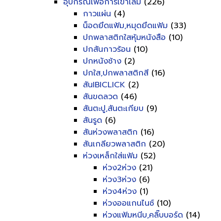
อุปกรณ์เพื่อการเข้าเล่ม
(226)
กาวแผ่น
(4)
น็อดยึดแฟ้ม,หมุดยึดแฟ้ม
(33)
ปกพลาสติกใสหุ้มหนังสือ
(10)
ปกสันกาวร้อน
(10)
ปกหนังช้าง
(2)
ปกใส,ปกพลาสติกสี
(16)
สันIBICLICK
(2)
สันขดลวด
(46)
สันตะปู,สันตะเกียบ
(9)
สันรูด
(6)
สันห่วงพลาสติก
(16)
สันเกลียวพลาสติก
(20)
ห่วงเหล็กใส่แฟ้ม
(52)
ห่วง2ห่วง
(21)
ห่วง3ห่วง
(6)
ห่วง4ห่วง
(1)
ห่วงออแกนไนซ์
(10)
ห่วงแฟ้มหนีบ,คลิ๊บบอร์ด
(14)