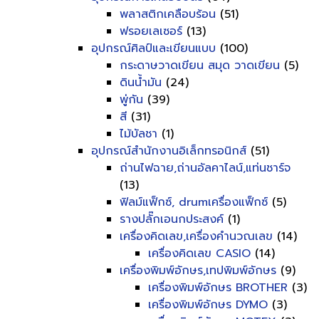
พลาสติกเคลือบร้อน
(51)
ฟรอยเลเซอร์
(13)
อุปกรณ์ศิลป์และเขียนแบบ
(100)
กระดาษวาดเขียน สมุด วาดเขียน
(5)
ดินน้ำมัน
(24)
พู่กัน
(39)
สี
(31)
ไม้บัลชา
(1)
อุปกรณ์สำนักงานอิเล็กทรอนิกส์
(51)
ถ่านไฟฉาย,ถ่านอัลคาไลน์,แท่นชาร์จ
(13)
ฟิลม์แฟ็กซ์, drumเครื่องแฟ็กซ์
(5)
รางปลั๊กเอนกประสงค์
(1)
เครื่องคิดเลข,เครื่องคำนวณเลข
(14)
เครื่องคิดเลข CASIO
(14)
เครื่องพิมพ์อักษร,เทปพิมพ์อักษร
(9)
เครื่องพิมพ์อักษร BROTHER
(3)
เครื่องพิมพ์อักษร DYMO
(3)