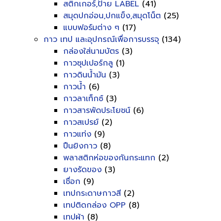
สติกเกอร์,ป้าย LABEL
(41)
สมุดปกอ่อน,ปกแข็ง,สมุดโน็ต
(25)
แบบฟอร์มต่าง ๆ
(17)
กาว เทป และอุปกรณ์เพื่อการบรรจุ
(134)
กล่องใส่นามบัตร
(3)
กาวซุปเปอร์กลู
(1)
กาวดินน้ำมัน
(3)
กาวน้ำ
(6)
กาวลาเท็กซ์
(3)
กาวสารพัดประโยชน์
(6)
กาวสเปรย์
(2)
กาวแท่ง
(9)
ปืนยิงกาว
(8)
พลาสติกห่อของกันกระแทก
(2)
ยางรัดของ
(3)
เชื่อก
(9)
เทปกระดาษกาวสี
(2)
เทปติดกล่อง OPP
(8)
เทปผ้า
(8)