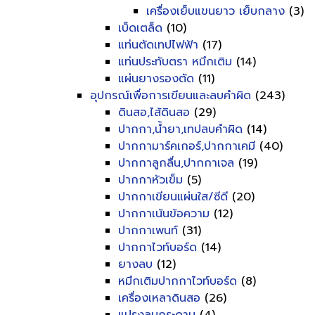
เครื่องเย็บแขนยาว เย็บกลาง
(3)
เบ็ดเตล็ด
(10)
แท่นตัดเทปไฟฟ้า
(17)
แท่นประทับตรา หมึกเติม
(14)
แผ่นยางรองตัด
(11)
อุปกรณ์เพื่อการเขียนและลบคำผิด
(243)
ดินสอ,ไส้ดินสอ
(29)
ปากกา,น้ำยา,เทปลบคำผิด
(14)
ปากกามาร์คเกอร์,ปากกาเคมี
(40)
ปากกาลูกลื่น,ปากกาเจล
(19)
ปากกาหัวเข็ม
(5)
ปากกาเขียนแผ่นใส/ซีดี
(20)
ปากกาเน้นข้อความ
(12)
ปากกาเพนท์
(31)
ปากกาไวท์บอร์ด
(14)
ยางลบ
(12)
หมึกเติมปากกาไวท์บอร์ด
(8)
เครื่องเหลาดินสอ
(26)