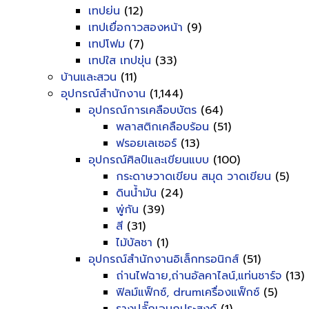
เทปย่น
(12)
เทปเยื่อกาวสองหน้า
(9)
เทปโฟม
(7)
เทปใส เทปขุ่น
(33)
บ้านและสวน
(11)
อุปกรณ์สำนักงาน
(1,144)
อุปกรณ์การเคลือบบัตร
(64)
พลาสติกเคลือบร้อน
(51)
ฟรอยเลเซอร์
(13)
อุปกรณ์ศิลป์และเขียนแบบ
(100)
กระดาษวาดเขียน สมุด วาดเขียน
(5)
ดินน้ำมัน
(24)
พู่กัน
(39)
สี
(31)
ไม้บัลชา
(1)
อุปกรณ์สำนักงานอิเล็กทรอนิกส์
(51)
ถ่านไฟฉาย,ถ่านอัลคาไลน์,แท่นชาร์จ
(13)
ฟิลม์แฟ็กซ์, drumเครื่องแฟ็กซ์
(5)