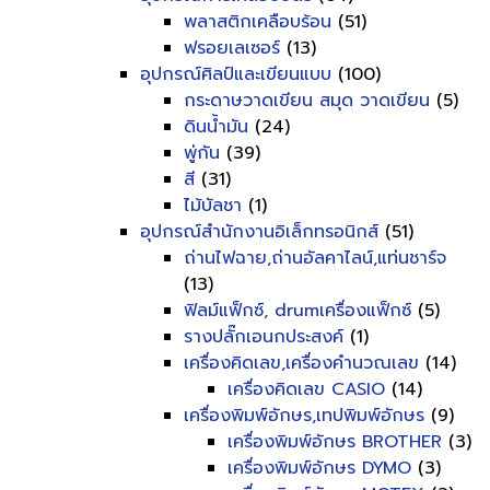
พลาสติกเคลือบร้อน
(51)
ฟรอยเลเซอร์
(13)
อุปกรณ์ศิลป์และเขียนแบบ
(100)
กระดาษวาดเขียน สมุด วาดเขียน
(5)
ดินน้ำมัน
(24)
พู่กัน
(39)
สี
(31)
ไม้บัลชา
(1)
อุปกรณ์สำนักงานอิเล็กทรอนิกส์
(51)
ถ่านไฟฉาย,ถ่านอัลคาไลน์,แท่นชาร์จ
(13)
ฟิลม์แฟ็กซ์, drumเครื่องแฟ็กซ์
(5)
รางปลั๊กเอนกประสงค์
(1)
เครื่องคิดเลข,เครื่องคำนวณเลข
(14)
เครื่องคิดเลข CASIO
(14)
เครื่องพิมพ์อักษร,เทปพิมพ์อักษร
(9)
เครื่องพิมพ์อักษร BROTHER
(3)
เครื่องพิมพ์อักษร DYMO
(3)