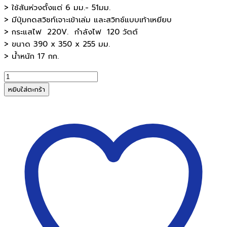
> ใช้สันห่วงตั้งแต่ 6 มม.- 51มม.
> มีปุ่มกดสวิชท์เจาะเข้าเล่ม และสวิทช์แบบเท้าเหยียบ
> กระแสไฟ 220V. กำลังไฟ 120 วัตต์
> ขนาด 390 x 350 x 255 มม.
> น้ำหนัก 17 กก.
จำนวน
เครื่อง
หยิบใส่ตะกร้า
เจาะ
เข้า
เล่ม
ไฟฟ้า
สัน
ห่วง
JANIVIS
2088B
ชิ้น