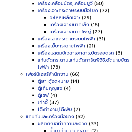
เครื่องเคลือบบัตร,เคลือบยูวี
(50)
เครื่องเจาะกระดาษระบบมือโยก
(72)
อะไหล่เหล็กเจาะ
(29)
เครื่องเจาะขนาดเล็ก
(16)
เครื่องเจาะขนาดใหญ่
(27)
เครื่องเจาะกระดาษระบบไฟฟ้า
(31)
เครื่องเย็บกระดาษไฟฟ้า
(21)
เครื่องแสตมป์เวลาเอกสาร,บัตรจอดรถ
(3)
แท่นตัดกระดาษ,แท่นตัดการ์ดพีวีซี,ตัดนามบัตร
ไฟฟ้า
(78)
เฟอร์นิเจอร์สำนักงาน
(66)
ตู้ยา ตู้จดหมาย
(14)
ตู้เก็บกุญแจ
(4)
ตู้เซฟ
(4)
เก้าอี้
(37)
โต๊ะทำงาน,โต๊ะพับ
(7)
แคนทีนและเครื่องมือช่าง
(52)
ผลิตภัณฑ์ทำความสะอาด
(33)
น้ำยาทำความสะอาด
(2)