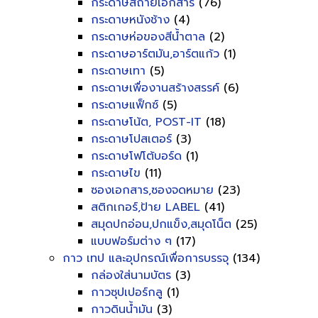
กระดาษสีถ่ายเอกสาร
(76)
กระดาษหนังช้าง
(4)
กระดาษห่อของสีน้ำตาล
(2)
กระดาษอาร์ตมัน,อาร์ตแก้ว
(1)
กระดาษเทา
(5)
กระดาษเพื่องานสร้างสรรค์
(6)
กระดาษแฟ็กซ์
(5)
กระดาษโน้ต, POST-IT
(18)
กระดาษโปสเตอร์
(3)
กระดาษโฟโต้บอร์ด
(1)
กระดาษไข
(11)
ซองเอกสาร,ซองจดหมาย
(23)
สติกเกอร์,ป้าย LABEL
(41)
สมุดปกอ่อน,ปกแข็ง,สมุดโน็ต
(25)
แบบฟอร์มต่าง ๆ
(17)
กาว เทป และอุปกรณ์เพื่อการบรรจุ
(134)
กล่องใส่นามบัตร
(3)
กาวซุปเปอร์กลู
(1)
กาวดินน้ำมัน
(3)