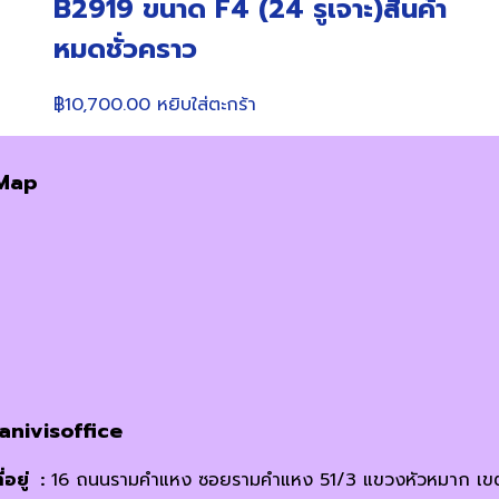
B2919 ขนาด F4 (24 รูเจาะ)สินค้า
หมดชั่วคราว
฿
10,700.00
หยิบใส่ตะกร้า
Map
janivisoffice
ี่อยู่ :
16 ถนนรามคำแหง ซอยรามคำแหง 51/3 แขวงหัวหมาก เข