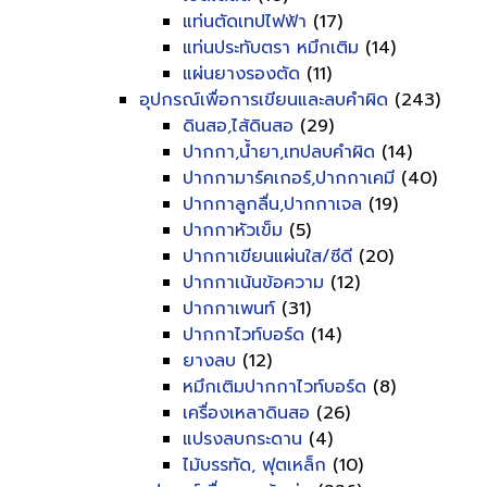
แท่นตัดเทปไฟฟ้า
(17)
แท่นประทับตรา หมึกเติม
(14)
แผ่นยางรองตัด
(11)
อุปกรณ์เพื่อการเขียนและลบคำผิด
(243)
ดินสอ,ไส้ดินสอ
(29)
ปากกา,น้ำยา,เทปลบคำผิด
(14)
ปากกามาร์คเกอร์,ปากกาเคมี
(40)
ปากกาลูกลื่น,ปากกาเจล
(19)
ปากกาหัวเข็ม
(5)
ปากกาเขียนแผ่นใส/ซีดี
(20)
ปากกาเน้นข้อความ
(12)
ปากกาเพนท์
(31)
ปากกาไวท์บอร์ด
(14)
ยางลบ
(12)
หมึกเติมปากกาไวท์บอร์ด
(8)
เครื่องเหลาดินสอ
(26)
แปรงลบกระดาน
(4)
ไม้บรรทัด, ฟุตเหล็ก
(10)