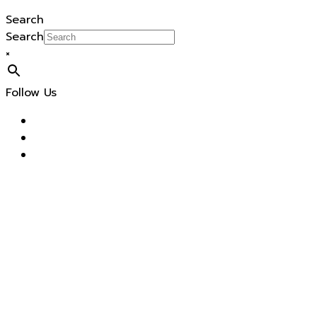
Search
Search
×
Follow Us