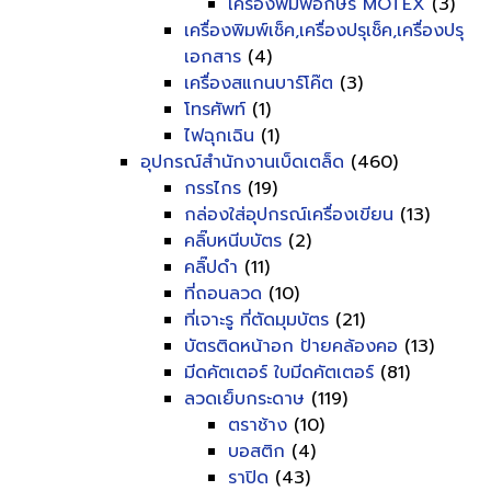
เครื่องพิมพ์อักษร MOTEX
(3)
เครื่องพิมพ์เช็ค,เครื่องปรุเช็ค,เครื่องปรุ
เอกสาร
(4)
เครื่องสแกนบาร์โค๊ต
(3)
โทรศัพท์
(1)
ไฟฉุกเฉิน
(1)
อุปกรณ์สำนักงานเบ็ดเตล็ด
(460)
กรรไกร
(19)
กล่องใส่อุปกรณ์เครื่องเขียน
(13)
คลิ๊บหนีบบัตร
(2)
คลิ๊ปดำ
(11)
ที่ถอนลวด
(10)
ที่เจาะรู ที่ตัดมุมบัตร
(21)
บัตรติดหน้าอก ป้ายคล้องคอ
(13)
มีดคัตเตอร์ ใบมีดคัตเตอร์
(81)
ลวดเย็บกระดาษ
(119)
ตราช้าง
(10)
บอสติก
(4)
ราปิด
(43)