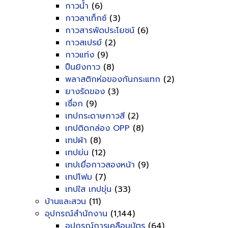
กาวน้ำ
(6)
กาวลาเท็กซ์
(3)
กาวสารพัดประโยชน์
(6)
กาวสเปรย์
(2)
กาวแท่ง
(9)
ปืนยิงกาว
(8)
พลาสติกห่อของกันกระแทก
(2)
ยางรัดของ
(3)
เชื่อก
(9)
เทปกระดาษกาวสี
(2)
เทปติดกล่อง OPP
(8)
เทปผ้า
(8)
เทปย่น
(12)
เทปเยื่อกาวสองหน้า
(9)
เทปโฟม
(7)
เทปใส เทปขุ่น
(33)
บ้านและสวน
(11)
อุปกรณ์สำนักงาน
(1,144)
อุปกรณ์การเคลือบบัตร
(64)