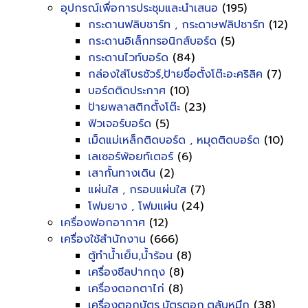
อุปกรณ์เพื่อการประชุมและนำเสนอ
(195)
กระดานฟลิบชาร์ท , กระดาษฟลิปชาร์ท
(12)
กระดานอิเล็กทรอนิกส์บอร์ด
(5)
กระดานไวท์บอร์ด
(84)
กล่องใส่โบรชัวร์,ป้ายชื่อตั้งโต๊ะอะคริลิค
(7)
บอร์ดติดประกาศ
(10)
ป้ายพลาสติกตั้งโต๊ะ
(23)
ฟิวเจอร์บอร์ด
(5)
เม็ดแม่เหล็กติดบอร์ด , หมุดติดบอร์ด
(10)
เลเซอร์พ้อยท์เตอร์
(6)
เสากั้นทางเดิน
(2)
แผ่นใส , กรอบแผ่นใส
(7)
โฟมยาง , โฟมแผ่น
(24)
เครื่องฟอกอากาศ
(12)
เครื่องใช้สำนักงาน
(666)
ตู้ทำน้ำเย็น,น้ำร้อน
(8)
เครื่องซีลปากถุง
(8)
เครื่องตอกตาไก่
(8)
เครื่องตอกบัตร,บัตรตอก,ตลับหมึก
(38)