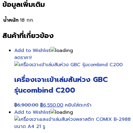
ข้อมูลเพิ่มเติม
น้ำหนัก
18 กก.
สินค้าที่เกี่ยวข้อง
Add to Wishlist
ลดราคา!
เครื่องเจาะเข้าเล่มสันห่วง GBC
รุ่นcombind C200
Original
Current
฿
6,900.00
฿
6,550.00
หยิบใส่ตะกร้า
price
price
Add to Wishlist
was:
is:
฿6,900.00.
฿6,550.00.