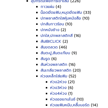
อุปกรณ์เพื่อการเข้าเล่ม
(226)
กาวแผ่น
(4)
น็อดยึดแฟ้ม,หมุดยึดแฟ้ม
(33)
ปกพลาสติกใสหุ้มหนังสือ
(10)
ปกสันกาวร้อน
(10)
ปกหนังช้าง
(2)
ปกใส,ปกพลาสติกสี
(16)
สันIBICLICK
(2)
สันขดลวด
(46)
สันตะปู,สันตะเกียบ
(9)
สันรูด
(6)
สันห่วงพลาสติก
(16)
สันเกลียวพลาสติก
(20)
ห่วงเหล็กใส่แฟ้ม
(52)
ห่วง2ห่วง
(21)
ห่วง3ห่วง
(6)
ห่วง4ห่วง
(1)
ห่วงออแกนไนซ์
(10)
ห่วงแฟ้มหนีบ,คลิ๊บบอร์ด
(14)