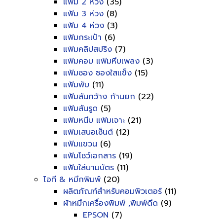
แฟ้ม 2 ห่วง
(35)
แฟ้ม 3 ห่วง
(8)
แฟ้ม 4 ห่วง
(3)
แฟ้มกระเป๋า
(6)
แฟ้มคลิปสปริง
(7)
แฟ้มคอม แฟ้มหีบเพลง
(3)
แฟ้มซอง ซองใสแข็ง
(15)
แฟ้มพับ
(11)
แฟ้มสันกว้าง ก้านยก
(22)
แฟ้มสันรูด
(5)
แฟ้มหนีบ แฟ้มเจาะ
(21)
แฟ้มเสนอเซ็นต์
(12)
แฟ้มแขวน
(6)
แฟ้มโชว์เอกสาร
(19)
แฟ้มใส่นามบัตร
(11)
ไอที & หมึกพิมพ์
(20)
ผลิตภัณฑ์สำหรับคอมพิวเตอร์
(11)
ผ้าหมึกเครื่องพิมพ์ ,พิมพ์ดีด
(9)
EPSON
(7)