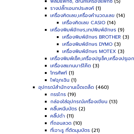
ฟิลม์แฟ็กซ์, drumเครื่องแฟ็กซ์
(5)
รางปลั๊กเอนกประสงค์
(1)
เครื่องคิดเลข,เครื่องคำนวณเลข
(14)
เครื่องคิดเลข CASIO
(14)
เครื่องพิมพ์อักษร,เทปพิมพ์อักษร
(9)
เครื่องพิมพ์อักษร BROTHER
(3)
เครื่องพิมพ์อักษร DYMO
(3)
เครื่องพิมพ์อักษร MOTEX
(3)
เครื่องพิมพ์เช็ค,เครื่องปรุเช็ค,เครื่องปรุเ
เครื่องสแกนบาร์โค๊ต
(3)
โทรศัพท์
(1)
ไฟฉุกเฉิน
(1)
อุปกรณ์สำนักงานเบ็ดเตล็ด
(460)
กรรไกร
(19)
กล่องใส่อุปกรณ์เครื่องเขียน
(13)
คลิ๊บหนีบบัตร
(2)
คลิ๊ปดำ
(11)
ที่ถอนลวด
(10)
ที่เจาะรู ที่ตัดมุมบัตร
(21)