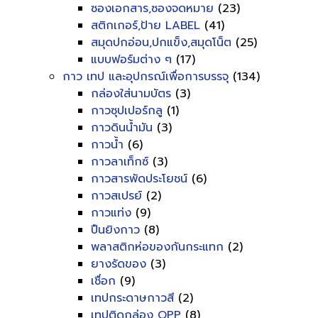
ซองเอกสาร,ซองจดหมาย
(23)
สติกเกอร์,ป้าย LABEL
(41)
สมุดปกอ่อน,ปกแข็ง,สมุดโน็ต
(25)
แบบฟอร์มต่าง ๆ
(17)
กาว เทป และอุปกรณ์เพื่อการบรรจุ
(134)
กล่องใส่นามบัตร
(3)
กาวซุปเปอร์กลู
(1)
กาวดินน้ำมัน
(3)
กาวน้ำ
(6)
กาวลาเท็กซ์
(3)
กาวสารพัดประโยชน์
(6)
กาวสเปรย์
(2)
กาวแท่ง
(9)
ปืนยิงกาว
(8)
พลาสติกห่อของกันกระแทก
(2)
ยางรัดของ
(3)
เชื่อก
(9)
เทปกระดาษกาวสี
(2)
เทปติดกล่อง OPP
(8)