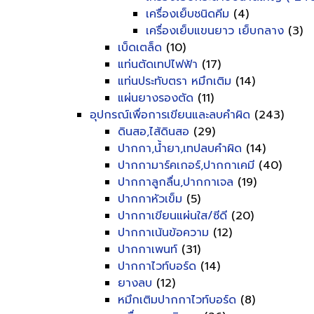
เครื่องเย็บชนิดคีม
(4)
เครื่องเย็บแขนยาว เย็บกลาง
(3)
เบ็ดเตล็ด
(10)
แท่นตัดเทปไฟฟ้า
(17)
แท่นประทับตรา หมึกเติม
(14)
แผ่นยางรองตัด
(11)
อุปกรณ์เพื่อการเขียนและลบคำผิด
(243)
ดินสอ,ไส้ดินสอ
(29)
ปากกา,น้ำยา,เทปลบคำผิด
(14)
ปากกามาร์คเกอร์,ปากกาเคมี
(40)
ปากกาลูกลื่น,ปากกาเจล
(19)
ปากกาหัวเข็ม
(5)
ปากกาเขียนแผ่นใส/ซีดี
(20)
ปากกาเน้นข้อความ
(12)
ปากกาเพนท์
(31)
ปากกาไวท์บอร์ด
(14)
ยางลบ
(12)
หมึกเติมปากกาไวท์บอร์ด
(8)