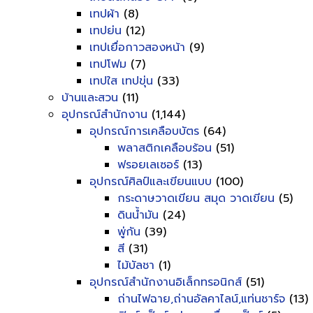
เทปผ้า
(8)
เทปย่น
(12)
เทปเยื่อกาวสองหน้า
(9)
เทปโฟม
(7)
เทปใส เทปขุ่น
(33)
บ้านและสวน
(11)
อุปกรณ์สำนักงาน
(1,144)
อุปกรณ์การเคลือบบัตร
(64)
พลาสติกเคลือบร้อน
(51)
ฟรอยเลเซอร์
(13)
อุปกรณ์ศิลป์และเขียนแบบ
(100)
กระดาษวาดเขียน สมุด วาดเขียน
(5)
ดินน้ำมัน
(24)
พู่กัน
(39)
สี
(31)
ไม้บัลชา
(1)
อุปกรณ์สำนักงานอิเล็กทรอนิกส์
(51)
ถ่านไฟฉาย,ถ่านอัลคาไลน์,แท่นชาร์จ
(13)