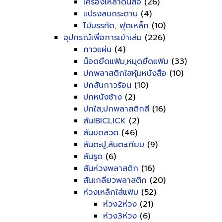
เครื่องเหลาดินสอ
(26)
แปรงลบกระดาน
(4)
ไม้บรรทัด, ฟุตเหล็ก
(10)
อุปกรณ์เพื่อการเข้าเล่ม
(226)
กาวแผ่น
(4)
น็อดยึดแฟ้ม,หมุดยึดแฟ้ม
(33)
ปกพลาสติกใสหุ้มหนังสือ
(10)
ปกสันกาวร้อน
(10)
ปกหนังช้าง
(2)
ปกใส,ปกพลาสติกสี
(16)
สันIBICLICK
(2)
สันขดลวด
(46)
สันตะปู,สันตะเกียบ
(9)
สันรูด
(6)
สันห่วงพลาสติก
(16)
สันเกลียวพลาสติก
(20)
ห่วงเหล็กใส่แฟ้ม
(52)
ห่วง2ห่วง
(21)
ห่วง3ห่วง
(6)