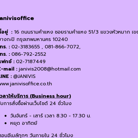
janivisoffice
ี่อยู่ :
16 ถนนรามคำแหง ซอยรามคำแหง 51/3 แขวงหัวหมาก เข
บางกะปิ กรุงเทพมหานคร 10240
โทร. :
02-3183655 , 081-866-7072,
โทร. :
086-792-2552
แฟกซ์ :
02-7187449
E-mail :
janivis2008@hotmail.com
LINE :
@JANIVIS
www.janivisoffice.co.th
เวลาให้บริการ (Business hour)
ับการสั่งซื้อผ่านเว็บไซต์ 24 ชั่วโมง
วันจันทร์ - เสาร์ เวลา 8.30 - 17.30 น.
หยุด อาทิตย์
ตอบอีเมล์ทุกๆ วันภายใน 24 ชั่วโมง