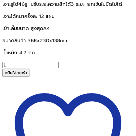
เจาะรูได้46รู ปรับระยะความลึกได้3 ระยะ. ยกเว้นใบมีดไม่ได้
เจาะได้หนาครั้งละ 12 แผ่น
เข้าเล่้มขนาด สูงสุดA4
ขนาดสินค้า 368x230x138mm.
น้ำหนัก 4.7 กก.
จำนวน
เครื่อง
หยิบใส่ตะกร้า
เข้า
เล่ม
สัน
เกลียว
ไฟฟ้า
2109A
Coil
Binding