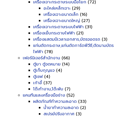
เครื่องเจาะกระดาษระบบมือโยก
(72)
อะไหล่เหล็กเจาะ
(29)
เครื่องเจาะขนาดเล็ก
(16)
เครื่องเจาะขนาดใหญ่
(27)
เครื่องเจาะกระดาษระบบไฟฟ้า
(31)
เครื่องเย็บกระดาษไฟฟ้า
(21)
เครื่องแสตมป์เวลาเอกสาร,บัตรจอดรถ
(3)
แท่นตัดกระดาษ,แท่นตัดการ์ดพีวีซี,ตัดนามบัตร
ไฟฟ้า
(78)
เฟอร์นิเจอร์สำนักงาน
(66)
ตู้ยา ตู้จดหมาย
(14)
ตู้เก็บกุญแจ
(4)
ตู้เซฟ
(4)
เก้าอี้
(37)
โต๊ะทำงาน,โต๊ะพับ
(7)
แคนทีนและเครื่องมือช่าง
(52)
ผลิตภัณฑ์ทำความสะอาด
(33)
น้ำยาทำความสะอาด
(2)
สเปรย์ปรับอากาศ
(3)