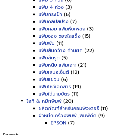
แฟ้ม 3 ห่วง
(8)
แฟ้ม 4 ห่วง
(3)
แฟ้มกระเป๋า
(6)
แฟ้มคลิปสปริง
(7)
แฟ้มคอม แฟ้มหีบเพลง
(3)
แฟ้มซอง ซองใสแข็ง
(15)
แฟ้มพับ
(11)
แฟ้มสันกว้าง ก้านยก
(22)
แฟ้มสันรูด
(5)
แฟ้มหนีบ แฟ้มเจาะ
(21)
แฟ้มเสนอเซ็นต์
(12)
แฟ้มแขวน
(6)
แฟ้มโชว์เอกสาร
(19)
แฟ้มใส่นามบัตร
(11)
ไอที & หมึกพิมพ์
(20)
ผลิตภัณฑ์สำหรับคอมพิวเตอร์
(11)
ผ้าหมึกเครื่องพิมพ์ ,พิมพ์ดีด
(9)
EPSON
(7)