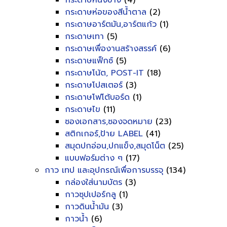
กระดาษหนังช้าง
(4)
กระดาษห่อของสีน้ำตาล
(2)
กระดาษอาร์ตมัน,อาร์ตแก้ว
(1)
กระดาษเทา
(5)
กระดาษเพื่องานสร้างสรรค์
(6)
กระดาษแฟ็กซ์
(5)
กระดาษโน้ต, POST-IT
(18)
กระดาษโปสเตอร์
(3)
กระดาษโฟโต้บอร์ด
(1)
กระดาษไข
(11)
ซองเอกสาร,ซองจดหมาย
(23)
สติกเกอร์,ป้าย LABEL
(41)
สมุดปกอ่อน,ปกแข็ง,สมุดโน็ต
(25)
แบบฟอร์มต่าง ๆ
(17)
กาว เทป และอุปกรณ์เพื่อการบรรจุ
(134)
กล่องใส่นามบัตร
(3)
กาวซุปเปอร์กลู
(1)
กาวดินน้ำมัน
(3)
กาวน้ำ
(6)