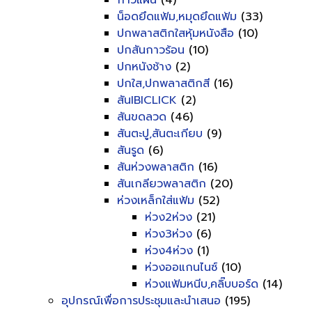
กาวแผ่น
(4)
น็อดยึดแฟ้ม,หมุดยึดแฟ้ม
(33)
ปกพลาสติกใสหุ้มหนังสือ
(10)
ปกสันกาวร้อน
(10)
ปกหนังช้าง
(2)
ปกใส,ปกพลาสติกสี
(16)
สันIBICLICK
(2)
สันขดลวด
(46)
สันตะปู,สันตะเกียบ
(9)
สันรูด
(6)
สันห่วงพลาสติก
(16)
สันเกลียวพลาสติก
(20)
ห่วงเหล็กใส่แฟ้ม
(52)
ห่วง2ห่วง
(21)
ห่วง3ห่วง
(6)
ห่วง4ห่วง
(1)
ห่วงออแกนไนซ์
(10)
ห่วงแฟ้มหนีบ,คลิ๊บบอร์ด
(14)
อุปกรณ์เพื่อการประชุมและนำเสนอ
(195)