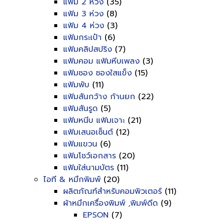
แฟ้ม 2 ห่วง
(35)
แฟ้ม 3 ห่วง
(8)
แฟ้ม 4 ห่วง
(3)
แฟ้มกระเป๋า
(6)
แฟ้มคลิปสปริง
(7)
แฟ้มคอม แฟ้มหีบเพลง
(3)
แฟ้มซอง ซองใสแข็ง
(15)
แฟ้มพับ
(11)
แฟ้มสันกว้าง ก้านยก
(22)
แฟ้มสันรูด
(5)
แฟ้มหนีบ แฟ้มเจาะ
(21)
แฟ้มเสนอเซ็นต์
(12)
แฟ้มแขวน
(6)
แฟ้มโชว์เอกสาร
(20)
แฟ้มใส่นามบัตร
(11)
ไอที & หมึกพิมพ์
(20)
ผลิตภัณฑ์สำหรับคอมพิวเตอร์
(11)
ผ้าหมึกเครื่องพิมพ์ ,พิมพ์ดีด
(9)
EPSON
(7)