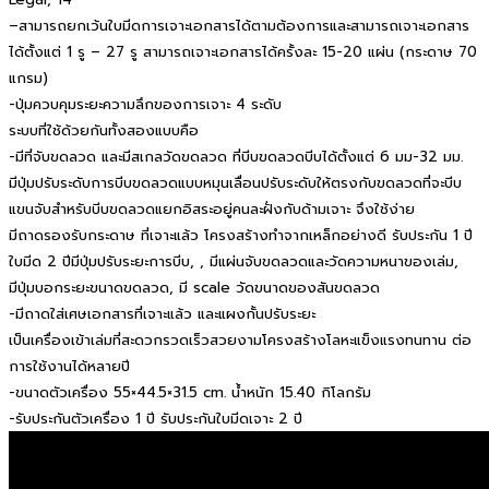
–สามารถยกเว้นใบมีดการเจาะเอกสารได้ตามต้องการและสามารถเจาะเอกสาร
ได้ตั้งแต่ 1 รู – 27 รู สามารถเจาะเอกสารได้ครั้งละ 15-20 แผ่น (กระดาษ 70
แกรม)
-ปุ่มควบคุมระยะความลึกของการเจาะ 4 ระดับ
ระบบที่ใช้ด้วยกันทั้งสองแบบคือ
-มีที่จับขดลวด และมีสเกลวัดขดลวด ที่บีบขดลวดบีบได้ตั้งแต่ 6 มม-32 มม.
มีปุ่มปรับระดับการบีบขดลวดแบบหมุนเลื่อนปรับระดับให้ตรงกับขดลวดที่จะบีบ
แขนจับสำหรับบีบขดลวดแยกอิสระอยู่คนละฝั่งกับด้ามเจาะ จึงใช้ง่าย
มีถาดรองรับกระดาษ ที่เจาะแล้ว โครงสร้างทำจากเหล็กอย่างดี รับประกัน 1 ปี
ใบมีด 2 ปีมีปุ่มปรับระยะการบีบ, , มีแผ่นจับขดลวดและวัดความหนาของเล่ม,
มีปุ่มบอกระยะขนาดขดลวด, มี scale วัดขนาดของสันขดลวด
-มีถาดใส่เศษเอกสารที่เจาะแล้ว และแผงกั้นปรับระยะ
เป็นเครื่องเข้าเล่มที่สะดวกรวดเร็วสวยงามโครงสร้างโลหะแข็งแรงทนทาน ต่อ
การใช้งานได้หลายปี
-ขนาดตัวเครื่อง 55×44.5×31.5 cm. น้ำหนัก 15.40 กิโลกรัม
-รับประกันตัวเครื่อง 1 ปี รับประกันใบมีดเจาะ 2 ปี