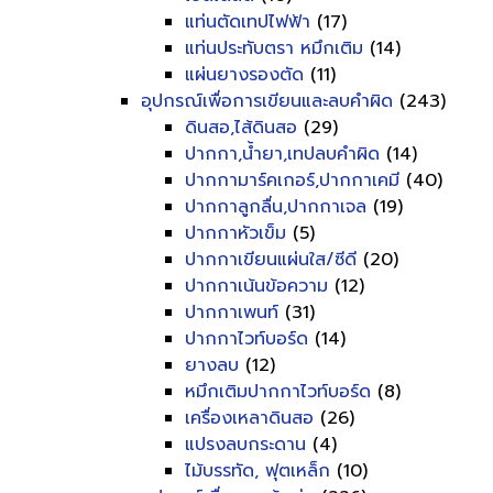
แท่นตัดเทปไฟฟ้า
(17)
แท่นประทับตรา หมึกเติม
(14)
แผ่นยางรองตัด
(11)
อุปกรณ์เพื่อการเขียนและลบคำผิด
(243)
ดินสอ,ไส้ดินสอ
(29)
ปากกา,น้ำยา,เทปลบคำผิด
(14)
ปากกามาร์คเกอร์,ปากกาเคมี
(40)
ปากกาลูกลื่น,ปากกาเจล
(19)
ปากกาหัวเข็ม
(5)
ปากกาเขียนแผ่นใส/ซีดี
(20)
ปากกาเน้นข้อความ
(12)
ปากกาเพนท์
(31)
ปากกาไวท์บอร์ด
(14)
ยางลบ
(12)
หมึกเติมปากกาไวท์บอร์ด
(8)
เครื่องเหลาดินสอ
(26)
แปรงลบกระดาน
(4)
ไม้บรรทัด, ฟุตเหล็ก
(10)