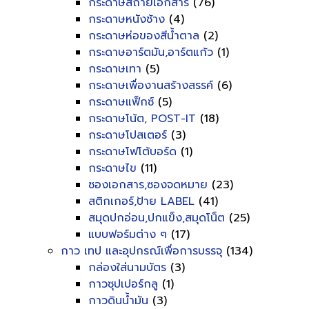
กระดาษสีถ่ายเอกสาร
(76)
กระดาษหนังช้าง
(4)
กระดาษห่อของสีน้ำตาล
(2)
กระดาษอาร์ตมัน,อาร์ตแก้ว
(1)
กระดาษเทา
(5)
กระดาษเพื่องานสร้างสรรค์
(6)
กระดาษแฟ็กซ์
(5)
กระดาษโน้ต, POST-IT
(18)
กระดาษโปสเตอร์
(3)
กระดาษโฟโต้บอร์ด
(1)
กระดาษไข
(11)
ซองเอกสาร,ซองจดหมาย
(23)
สติกเกอร์,ป้าย LABEL
(41)
สมุดปกอ่อน,ปกแข็ง,สมุดโน็ต
(25)
แบบฟอร์มต่าง ๆ
(17)
กาว เทป และอุปกรณ์เพื่อการบรรจุ
(134)
กล่องใส่นามบัตร
(3)
กาวซุปเปอร์กลู
(1)
กาวดินน้ำมัน
(3)