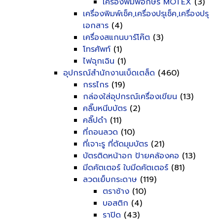
เครื่องพิมพ์อักษร MOTEX
(3)
เครื่องพิมพ์เช็ค,เครื่องปรุเช็ค,เครื่องปรุ
เอกสาร
(4)
เครื่องสแกนบาร์โค๊ต
(3)
โทรศัพท์
(1)
ไฟฉุกเฉิน
(1)
อุปกรณ์สำนักงานเบ็ดเตล็ด
(460)
กรรไกร
(19)
กล่องใส่อุปกรณ์เครื่องเขียน
(13)
คลิ๊บหนีบบัตร
(2)
คลิ๊ปดำ
(11)
ที่ถอนลวด
(10)
ที่เจาะรู ที่ตัดมุมบัตร
(21)
บัตรติดหน้าอก ป้ายคล้องคอ
(13)
มีดคัตเตอร์ ใบมีดคัตเตอร์
(81)
ลวดเย็บกระดาษ
(119)
ตราช้าง
(10)
บอสติก
(4)
ราปิด
(43)