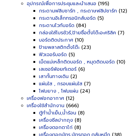
อุปกรณ์เพื่อการประชุมและนำเสนอ
(195)
กระดานฟลิบชาร์ท , กระดาษฟลิปชาร์ท
(12)
กระดานอิเล็กทรอนิกส์บอร์ด
(5)
กระดานไวท์บอร์ด
(84)
กล่องใส่โบรชัวร์,ป้ายชื่อตั้งโต๊ะอะคริลิค
(7)
บอร์ดติดประกาศ
(10)
ป้ายพลาสติกตั้งโต๊ะ
(23)
ฟิวเจอร์บอร์ด
(5)
เม็ดแม่เหล็กติดบอร์ด , หมุดติดบอร์ด
(10)
เลเซอร์พ้อยท์เตอร์
(6)
เสากั้นทางเดิน
(2)
แผ่นใส , กรอบแผ่นใส
(7)
โฟมยาง , โฟมแผ่น
(24)
เครื่องฟอกอากาศ
(12)
เครื่องใช้สำนักงาน
(666)
ตู้ทำน้ำเย็น,น้ำร้อน
(8)
เครื่องซีลปากถุง
(8)
เครื่องตอกตาไก่
(8)
เครื่องตอกบัตร,บัตรตอก,ตลับหมึก
(38)