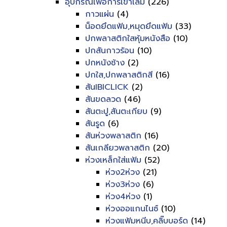
อุปกรณ์เพื่อการเข้าเล่ม
(226)
กาวแผ่น
(4)
น็อดยึดแฟ้ม,หมุดยึดแฟ้ม
(33)
ปกพลาสติกใสหุ้มหนังสือ
(10)
ปกสันกาวร้อน
(10)
ปกหนังช้าง
(2)
ปกใส,ปกพลาสติกสี
(16)
สันIBICLICK
(2)
สันขดลวด
(46)
สันตะปู,สันตะเกียบ
(9)
สันรูด
(6)
สันห่วงพลาสติก
(16)
สันเกลียวพลาสติก
(20)
ห่วงเหล็กใส่แฟ้ม
(52)
ห่วง2ห่วง
(21)
ห่วง3ห่วง
(6)
ห่วง4ห่วง
(1)
ห่วงออแกนไนซ์
(10)
ห่วงแฟ้มหนีบ,คลิ๊บบอร์ด
(14)