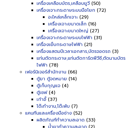
เครื่องเคลือบบัตร,เคลือบยูวี
(50)
เครื่องเจาะกระดาษระบบมือโยก
(72)
อะไหล่เหล็กเจาะ
(29)
เครื่องเจาะขนาดเล็ก
(16)
เครื่องเจาะขนาดใหญ่
(27)
เครื่องเจาะกระดาษระบบไฟฟ้า
(31)
เครื่องเย็บกระดาษไฟฟ้า
(21)
เครื่องแสตมป์เวลาเอกสาร,บัตรจอดรถ
(3)
แท่นตัดกระดาษ,แท่นตัดการ์ดพีวีซี,ตัดนามบัตร
ไฟฟ้า
(78)
เฟอร์นิเจอร์สำนักงาน
(66)
ตู้ยา ตู้จดหมาย
(14)
ตู้เก็บกุญแจ
(4)
ตู้เซฟ
(4)
เก้าอี้
(37)
โต๊ะทำงาน,โต๊ะพับ
(7)
แคนทีนและเครื่องมือช่าง
(52)
ผลิตภัณฑ์ทำความสะอาด
(33)
น้ำยาทำความสะอาด
(2)