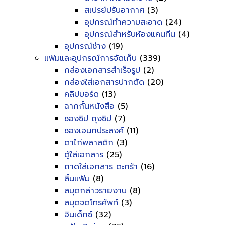
สเปรย์ปรับอากาศ
(3)
อุปกรณ์ทำความสะอาด
(24)
อุปกรณ์สำหรับห้องแคนทีน
(4)
อุปกรณ์ช่าง
(19)
แฟ้มและอุปกรณ์การจัดเก็บ
(339)
กล่องเอกสารสำเร็จรูป
(2)
กล่องใส่เอกสารปากตัด
(20)
คลิปบอร์ด
(13)
ฉากกั้นหนังสือ
(5)
ซองซิป ถุงซิป
(7)
ซองเอนกประสงค์
(11)
ตาไก่พลาสติก
(3)
ตู้ใส่เอกสาร
(25)
ถาดใส่เอกสาร ตะกร้า
(16)
ลิ้นแฟ้ม
(8)
สมุดกล่าวรายงาน
(8)
สมุดจดโทรศัพท์
(3)
อินเด็กซ์
(32)