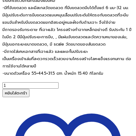
ระบบที่ใช้ด้วยกันทั้งสองแบบคือ
-มีที่จับขดลวด และมีสเกลวัดขดลวด ที่บีบขดลวดบีบได้ตั้งแต่ 6 มม-32 มม.
มีปุ่มปรับระดับการบีบขดลวดแบบหมุนเลื่อนปรับระดับให้ตรงกับขดลวดที่จะบีบ
แขนจับสำหรับบีบขดลวดแยกอิสระอยู่คนละฝั่งกับด้ามเจาะ จึงใช้ง่าย
มีถาดรองรับกระดาษ ที่เจาะแล้ว โครงสร้างทำจากเหล็กอย่างดี รับประกัน 1 ปี
ใบมีด 2 ปีมีปุ่มปรับระยะการบีบ, , มีแผ่นจับขดลวดและวัดความหนาของเล่ม,
มีปุ่มบอกระยะขนาดขดลวด, มี scale วัดขนาดของสันขดลวด
-มีถาดใส่เศษเอกสารที่เจาะแล้ว และแผงกั้นปรับระยะ
เป็นเครื่องเข้าเล่มที่สะดวกรวดเร็วสวยงามโครงสร้างโลหะแข็งแรงทนทาน ต่อ
การใช้งานได้หลายปี
-ขนาดตัวเครื่อง 55×44.5×31.5 cm. น้ำหนัก 15.40 กิโลกรัม
จำนวน
เครื่อง
หยิบใส่ตะกร้า
เข้า
เล่ม
ขด
ลวด
WIREMAC-
DUO