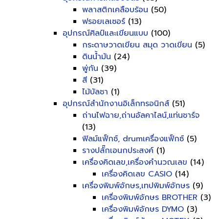
พลาสติกเคลือบร้อน
(50)
ฟรอยเลเซอร์
(13)
อุปกรณ์ศิลป์และเขียนแบบ
(100)
กระดาษวาดเขียน สมุด วาดเขียน
(5)
ดินน้ำมัน
(24)
พู่กัน
(39)
สี
(31)
ไม้บัลชา
(1)
อุปกรณ์สำนักงานอิเล็กทรอนิกส์
(51)
ถ่านไฟฉาย,ถ่านอัลคาไลน์,แท่นชาร์จ
(13)
ฟิลม์แฟ็กซ์, drumเครื่องแฟ็กซ์
(5)
รางปลั๊กเอนกประสงค์
(1)
เครื่องคิดเลข,เครื่องคำนวณเลข
(14)
เครื่องคิดเลข CASIO
(14)
เครื่องพิมพ์อักษร,เทปพิมพ์อักษร
(9)
เครื่องพิมพ์อักษร BROTHER
(3)
เครื่องพิมพ์อักษร DYMO
(3)