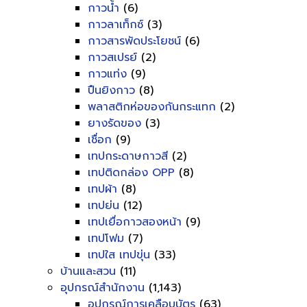
กาวน้ำ
(6)
กาวลาเท็กซ์
(3)
กาวสารพัดประโยชน์
(6)
กาวสเปรย์
(2)
กาวแท่ง
(9)
ปืนยิงกาว
(8)
พลาสติกห่อของกันกระแทก
(2)
ยางรัดของ
(3)
เชื่อก
(9)
เทปกระดาษกาวสี
(2)
เทปติดกล่อง OPP
(8)
เทปผ้า
(8)
เทปย่น
(12)
เทปเยื่อกาวสองหน้า
(9)
เทปโฟม
(7)
เทปใส เทปขุ่น
(33)
บ้านและสวน
(11)
อุปกรณ์สำนักงาน
(1,143)
อุปกรณ์การเคลือบบัตร
(63)