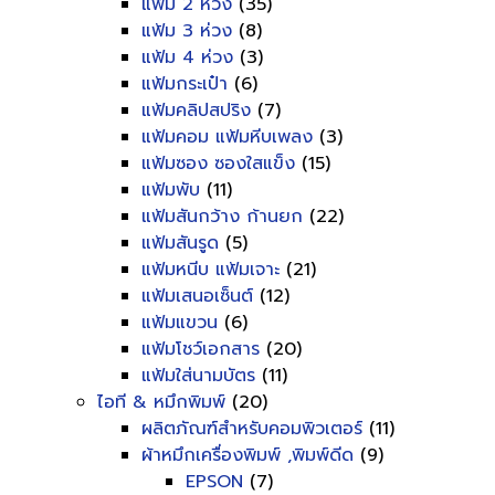
แฟ้ม 2 ห่วง
(35)
แฟ้ม 3 ห่วง
(8)
แฟ้ม 4 ห่วง
(3)
แฟ้มกระเป๋า
(6)
แฟ้มคลิปสปริง
(7)
แฟ้มคอม แฟ้มหีบเพลง
(3)
แฟ้มซอง ซองใสแข็ง
(15)
แฟ้มพับ
(11)
แฟ้มสันกว้าง ก้านยก
(22)
แฟ้มสันรูด
(5)
แฟ้มหนีบ แฟ้มเจาะ
(21)
แฟ้มเสนอเซ็นต์
(12)
แฟ้มแขวน
(6)
แฟ้มโชว์เอกสาร
(20)
แฟ้มใส่นามบัตร
(11)
ไอที & หมึกพิมพ์
(20)
ผลิตภัณฑ์สำหรับคอมพิวเตอร์
(11)
ผ้าหมึกเครื่องพิมพ์ ,พิมพ์ดีด
(9)
EPSON
(7)