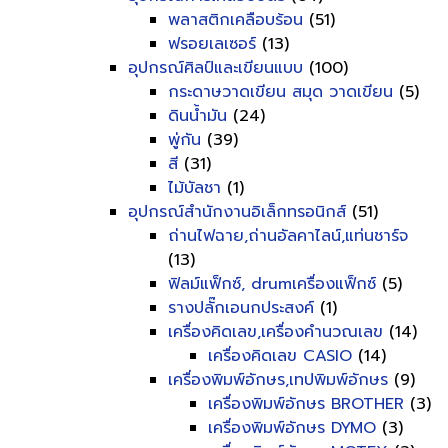
พลาสติกเคลือบร้อน
(51)
ฟรอยเลเซอร์
(13)
อุปกรณ์ศิลป์และเขียนแบบ
(100)
กระดาษวาดเขียน สมุด วาดเขียน
(5)
ดินน้ำมัน
(24)
พู่กัน
(39)
สี
(31)
ไม้บัลชา
(1)
อุปกรณ์สำนักงานอิเล็กทรอนิกส์
(51)
ถ่านไฟฉาย,ถ่านอัลคาไลน์,แท่นชาร์จ
(13)
ฟิลม์แฟ็กซ์, drumเครื่องแฟ็กซ์
(5)
รางปลั๊กเอนกประสงค์
(1)
เครื่องคิดเลข,เครื่องคำนวณเลข
(14)
เครื่องคิดเลข CASIO
(14)
เครื่องพิมพ์อักษร,เทปพิมพ์อักษร
(9)
เครื่องพิมพ์อักษร BROTHER
(3)
เครื่องพิมพ์อักษร DYMO
(3)