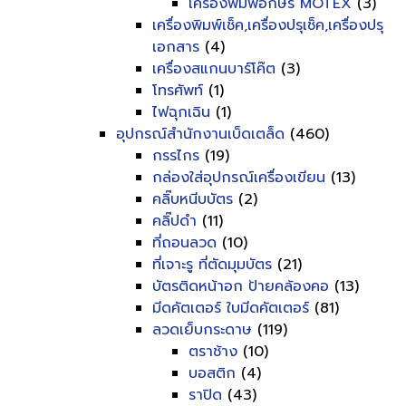
เครื่องพิมพ์อักษร MOTEX
(3)
เครื่องพิมพ์เช็ค,เครื่องปรุเช็ค,เครื่องปรุ
เอกสาร
(4)
เครื่องสแกนบาร์โค๊ต
(3)
โทรศัพท์
(1)
ไฟฉุกเฉิน
(1)
อุปกรณ์สำนักงานเบ็ดเตล็ด
(460)
กรรไกร
(19)
กล่องใส่อุปกรณ์เครื่องเขียน
(13)
คลิ๊บหนีบบัตร
(2)
คลิ๊ปดำ
(11)
ที่ถอนลวด
(10)
ที่เจาะรู ที่ตัดมุมบัตร
(21)
บัตรติดหน้าอก ป้ายคล้องคอ
(13)
มีดคัตเตอร์ ใบมีดคัตเตอร์
(81)
ลวดเย็บกระดาษ
(119)
ตราช้าง
(10)
บอสติก
(4)
ราปิด
(43)