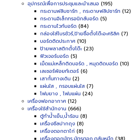
อุปกรณ์เพื่อการประชุมและนำเสนอ
(195)
กระดานฟลิบชาร์ท , กระดาษฟลิปชาร์ท
(12)
กระดานอิเล็กทรอนิกส์บอร์ด
(5)
กระดานไวท์บอร์ด
(84)
กล่องใส่โบรชัวร์,ป้ายชื่อตั้งโต๊ะอะคริลิค
(7)
บอร์ดติดประกาศ
(10)
ป้ายพลาสติกตั้งโต๊ะ
(23)
ฟิวเจอร์บอร์ด
(5)
เม็ดแม่เหล็กติดบอร์ด , หมุดติดบอร์ด
(10)
เลเซอร์พ้อยท์เตอร์
(6)
เสากั้นทางเดิน
(2)
แผ่นใส , กรอบแผ่นใส
(7)
โฟมยาง , โฟมแผ่น
(24)
เครื่องฟอกอากาศ
(12)
เครื่องใช้สำนักงาน
(666)
ตู้ทำน้ำเย็น,น้ำร้อน
(8)
เครื่องซีลปากถุง
(8)
เครื่องตอกตาไก่
(8)
เครื่องตอกบัตร,บัตรตอก,ตลับหมึก
(38)