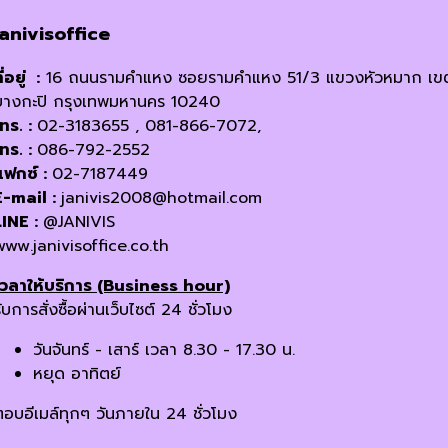
janivisoffice
ี่อยู่ :
16 ถนนรามคำแหง ซอยรามคำแหง 51/3 แขวงหัวหมาก เข
บางกะปิ กรุงเทพมหานคร 10240
โทร. :
02-3183655 , 081-866-7072,
โทร. :
086-792-2552
แฟกซ์ :
02-7187449
E-mail :
janivis2008@hotmail.com
LINE :
@JANIVIS
www.janivisoffice.co.th
เวลาให้บริการ (Business hour)
ับการสั่งซื้อผ่านเว็บไซต์ 24 ชั่วโมง
วันจันทร์ - เสาร์ เวลา 8.30 - 17.30 น.
หยุด อาทิตย์
ตอบอีเมล์ทุกๆ วันภายใน 24 ชั่วโมง