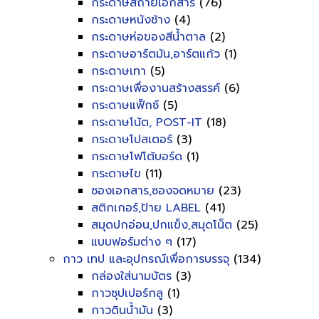
กระดาษสีถ่ายเอกสาร
(76)
กระดาษหนังช้าง
(4)
กระดาษห่อของสีน้ำตาล
(2)
กระดาษอาร์ตมัน,อาร์ตแก้ว
(1)
กระดาษเทา
(5)
กระดาษเพื่องานสร้างสรรค์
(6)
กระดาษแฟ็กซ์
(5)
กระดาษโน้ต, POST-IT
(18)
กระดาษโปสเตอร์
(3)
กระดาษโฟโต้บอร์ด
(1)
กระดาษไข
(11)
ซองเอกสาร,ซองจดหมาย
(23)
สติกเกอร์,ป้าย LABEL
(41)
สมุดปกอ่อน,ปกแข็ง,สมุดโน็ต
(25)
แบบฟอร์มต่าง ๆ
(17)
กาว เทป และอุปกรณ์เพื่อการบรรจุ
(134)
กล่องใส่นามบัตร
(3)
กาวซุปเปอร์กลู
(1)
กาวดินน้ำมัน
(3)