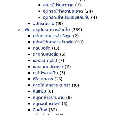
สเปรย์ปรับอากาศ
(3)
อุปกรณ์ทำความสะอาด
(24)
อุปกรณ์สำหรับห้องแคนทีน
(4)
อุปกรณ์ช่าง
(19)
แฟ้มและอุปกรณ์การจัดเก็บ
(339)
กล่องเอกสารสำเร็จรูป
(2)
กล่องใส่เอกสารปากตัด
(20)
คลิปบอร์ด
(13)
ฉากกั้นหนังสือ
(5)
ซองซิป ถุงซิป
(7)
ซองเอนกประสงค์
(11)
ตาไก่พลาสติก
(3)
ตู้ใส่เอกสาร
(25)
ถาดใส่เอกสาร ตะกร้า
(16)
ลิ้นแฟ้ม
(8)
สมุดกล่าวรายงาน
(8)
สมุดจดโทรศัพท์
(3)
อินเด็กซ์
(32)