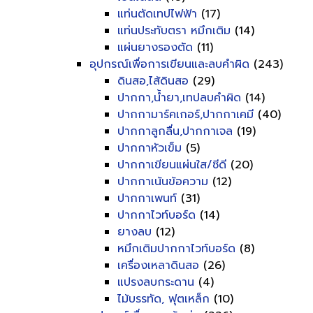
แท่นตัดเทปไฟฟ้า
(17)
แท่นประทับตรา หมึกเติม
(14)
แผ่นยางรองตัด
(11)
อุปกรณ์เพื่อการเขียนและลบคำผิด
(243)
ดินสอ,ไส้ดินสอ
(29)
ปากกา,น้ำยา,เทปลบคำผิด
(14)
ปากกามาร์คเกอร์,ปากกาเคมี
(40)
ปากกาลูกลื่น,ปากกาเจล
(19)
ปากกาหัวเข็ม
(5)
ปากกาเขียนแผ่นใส/ซีดี
(20)
ปากกาเน้นข้อความ
(12)
ปากกาเพนท์
(31)
ปากกาไวท์บอร์ด
(14)
ยางลบ
(12)
หมึกเติมปากกาไวท์บอร์ด
(8)
เครื่องเหลาดินสอ
(26)
แปรงลบกระดาน
(4)
ไม้บรรทัด, ฟุตเหล็ก
(10)