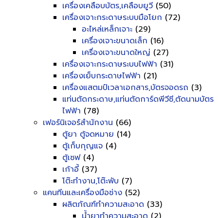
เครื่องเคลือบบัตร,เคลือบยูวี
(50)
เครื่องเจาะกระดาษระบบมือโยก
(72)
อะไหล่เหล็กเจาะ
(29)
เครื่องเจาะขนาดเล็ก
(16)
เครื่องเจาะขนาดใหญ่
(27)
เครื่องเจาะกระดาษระบบไฟฟ้า
(31)
เครื่องเย็บกระดาษไฟฟ้า
(21)
เครื่องแสตมป์เวลาเอกสาร,บัตรจอดรถ
(3)
แท่นตัดกระดาษ,แท่นตัดการ์ดพีวีซี,ตัดนามบัตร
ไฟฟ้า
(78)
เฟอร์นิเจอร์สำนักงาน
(66)
ตู้ยา ตู้จดหมาย
(14)
ตู้เก็บกุญแจ
(4)
ตู้เซฟ
(4)
เก้าอี้
(37)
โต๊ะทำงาน,โต๊ะพับ
(7)
แคนทีนและเครื่องมือช่าง
(52)
ผลิตภัณฑ์ทำความสะอาด
(33)
น้ำยาทำความสะอาด
(2)