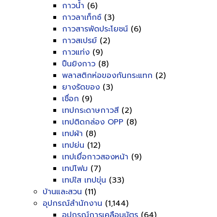
กาวน้ำ
(6)
กาวลาเท็กซ์
(3)
กาวสารพัดประโยชน์
(6)
กาวสเปรย์
(2)
กาวแท่ง
(9)
ปืนยิงกาว
(8)
พลาสติกห่อของกันกระแทก
(2)
ยางรัดของ
(3)
เชื่อก
(9)
เทปกระดาษกาวสี
(2)
เทปติดกล่อง OPP
(8)
เทปผ้า
(8)
เทปย่น
(12)
เทปเยื่อกาวสองหน้า
(9)
เทปโฟม
(7)
เทปใส เทปขุ่น
(33)
บ้านและสวน
(11)
อุปกรณ์สำนักงาน
(1,144)
อุปกรณ์การเคลือบบัตร
(64)