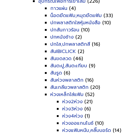
อุปกรณ์เพื่อการเข้าเล่ม
(226)
กาวแผ่น
(4)
น็อดยึดแฟ้ม,หมุดยึดแฟ้ม
(33)
ปกพลาสติกใสหุ้มหนังสือ
(10)
ปกสันกาวร้อน
(10)
ปกหนังช้าง
(2)
ปกใส,ปกพลาสติกสี
(16)
สันIBICLICK
(2)
สันขดลวด
(46)
สันตะปู,สันตะเกียบ
(9)
สันรูด
(6)
สันห่วงพลาสติก
(16)
สันเกลียวพลาสติก
(20)
ห่วงเหล็กใส่แฟ้ม
(52)
ห่วง2ห่วง
(21)
ห่วง3ห่วง
(6)
ห่วง4ห่วง
(1)
ห่วงออแกนไนซ์
(10)
ห่วงแฟ้มหนีบ,คลิ๊บบอร์ด
(14)