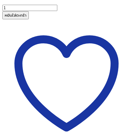
จำนวน
เครื่อง
หยิบใส่ตะกร้า
ยิง
บอร์ด
RAPID
R23
made
in
sweden(RAPID
R23
Fineline
Tacker)
ชิ้น