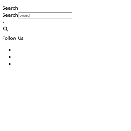
Search
Search
×
Follow Us