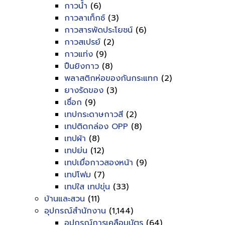
กาวน้ำ
(6)
กาวลาเท็กซ์
(3)
กาวสารพัดประโยชน์
(6)
กาวสเปรย์
(2)
กาวแท่ง
(9)
ปืนยิงกาว
(8)
พลาสติกห่อของกันกระแทก
(2)
ยางรัดของ
(3)
เชื่อก
(9)
เทปกระดาษกาวสี
(2)
เทปติดกล่อง OPP
(8)
เทปผ้า
(8)
เทปย่น
(12)
เทปเยื่อกาวสองหน้า
(9)
เทปโฟม
(7)
เทปใส เทปขุ่น
(33)
บ้านและสวน
(11)
อุปกรณ์สำนักงาน
(1,144)
อุปกรณ์การเคลือบบัตร
(64)