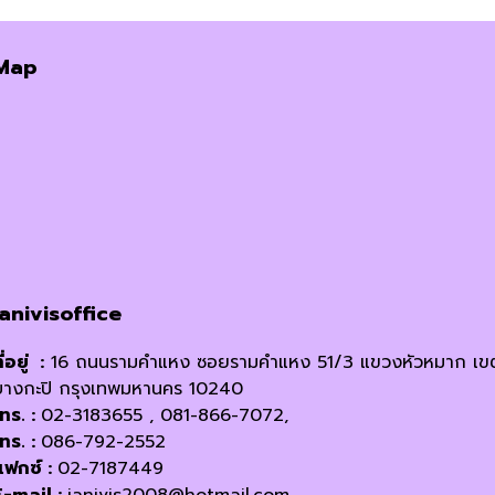
price
price
was:
is:
Map
฿45,000.00.
฿34,900.00.
janivisoffice
ี่อยู่ :
16 ถนนรามคำแหง ซอยรามคำแหง 51/3 แขวงหัวหมาก เข
บางกะปิ กรุงเทพมหานคร 10240
โทร. :
02-3183655 , 081-866-7072,
โทร. :
086-792-2552
แฟกซ์ :
02-7187449