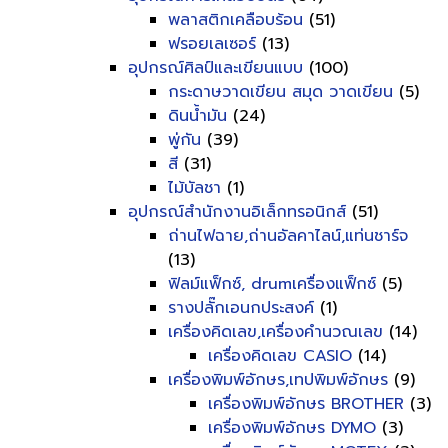
พลาสติกเคลือบร้อน
(51)
ฟรอยเลเซอร์
(13)
อุปกรณ์ศิลป์และเขียนแบบ
(100)
กระดาษวาดเขียน สมุด วาดเขียน
(5)
ดินน้ำมัน
(24)
พู่กัน
(39)
สี
(31)
ไม้บัลชา
(1)
อุปกรณ์สำนักงานอิเล็กทรอนิกส์
(51)
ถ่านไฟฉาย,ถ่านอัลคาไลน์,แท่นชาร์จ
(13)
ฟิลม์แฟ็กซ์, drumเครื่องแฟ็กซ์
(5)
รางปลั๊กเอนกประสงค์
(1)
เครื่องคิดเลข,เครื่องคำนวณเลข
(14)
เครื่องคิดเลข CASIO
(14)
เครื่องพิมพ์อักษร,เทปพิมพ์อักษร
(9)
เครื่องพิมพ์อักษร BROTHER
(3)
เครื่องพิมพ์อักษร DYMO
(3)