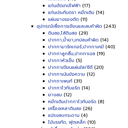
แท่นตัดเทปไฟฟ้า
(17)
แท่นประทับตรา หมึกเติม
(14)
แผ่นยางรองตัด
(11)
อุปกรณ์เพื่อการเขียนและลบคำผิด
(243)
ดินสอ,ไส้ดินสอ
(29)
ปากกา,น้ำยา,เทปลบคำผิด
(14)
ปากกามาร์คเกอร์,ปากกาเคมี
(40)
ปากกาลูกลื่น,ปากกาเจล
(19)
ปากกาหัวเข็ม
(5)
ปากกาเขียนแผ่นใส/ซีดี
(20)
ปากกาเน้นข้อความ
(12)
ปากกาเพนท์
(31)
ปากกาไวท์บอร์ด
(14)
ยางลบ
(12)
หมึกเติมปากกาไวท์บอร์ด
(8)
เครื่องเหลาดินสอ
(26)
แปรงลบกระดาน
(4)
ไม้บรรทัด, ฟุตเหล็ก
(10)