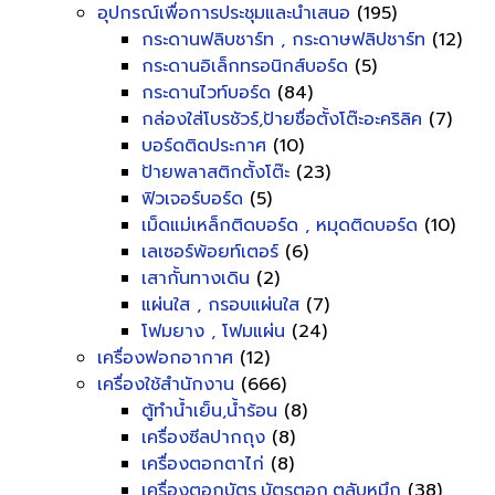
อุปกรณ์เพื่อการประชุมและนำเสนอ
(195)
กระดานฟลิบชาร์ท , กระดาษฟลิปชาร์ท
(12)
กระดานอิเล็กทรอนิกส์บอร์ด
(5)
กระดานไวท์บอร์ด
(84)
กล่องใส่โบรชัวร์,ป้ายชื่อตั้งโต๊ะอะคริลิค
(7)
บอร์ดติดประกาศ
(10)
ป้ายพลาสติกตั้งโต๊ะ
(23)
ฟิวเจอร์บอร์ด
(5)
เม็ดแม่เหล็กติดบอร์ด , หมุดติดบอร์ด
(10)
เลเซอร์พ้อยท์เตอร์
(6)
เสากั้นทางเดิน
(2)
แผ่นใส , กรอบแผ่นใส
(7)
โฟมยาง , โฟมแผ่น
(24)
เครื่องฟอกอากาศ
(12)
เครื่องใช้สำนักงาน
(666)
ตู้ทำน้ำเย็น,น้ำร้อน
(8)
เครื่องซีลปากถุง
(8)
เครื่องตอกตาไก่
(8)
เครื่องตอกบัตร,บัตรตอก,ตลับหมึก
(38)