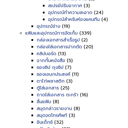
สเปรย์ปรับอากาศ
(3)
อุปกรณ์ทำความสะอาด
(24)
อุปกรณ์สำหรับห้องแคนทีน
(4)
อุปกรณ์ช่าง
(19)
แฟ้มและอุปกรณ์การจัดเก็บ
(339)
กล่องเอกสารสำเร็จรูป
(2)
กล่องใส่เอกสารปากตัด
(20)
คลิปบอร์ด
(13)
ฉากกั้นหนังสือ
(5)
ซองซิป ถุงซิป
(7)
ซองเอนกประสงค์
(11)
ตาไก่พลาสติก
(3)
ตู้ใส่เอกสาร
(25)
ถาดใส่เอกสาร ตะกร้า
(16)
ลิ้นแฟ้ม
(8)
สมุดกล่าวรายงาน
(8)
สมุดจดโทรศัพท์
(3)
อินเด็กซ์
(32)