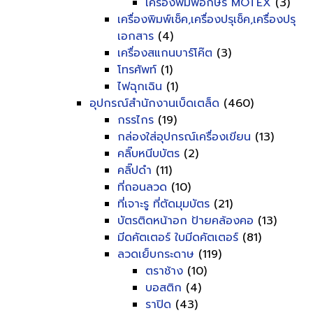
เครื่องพิมพ์อักษร MOTEX
(3)
เครื่องพิมพ์เช็ค,เครื่องปรุเช็ค,เครื่องปรุ
เอกสาร
(4)
เครื่องสแกนบาร์โค๊ต
(3)
โทรศัพท์
(1)
ไฟฉุกเฉิน
(1)
อุปกรณ์สำนักงานเบ็ดเตล็ด
(460)
กรรไกร
(19)
กล่องใส่อุปกรณ์เครื่องเขียน
(13)
คลิ๊บหนีบบัตร
(2)
คลิ๊ปดำ
(11)
ที่ถอนลวด
(10)
ที่เจาะรู ที่ตัดมุมบัตร
(21)
บัตรติดหน้าอก ป้ายคล้องคอ
(13)
มีดคัตเตอร์ ใบมีดคัตเตอร์
(81)
ลวดเย็บกระดาษ
(119)
ตราช้าง
(10)
บอสติก
(4)
ราปิด
(43)