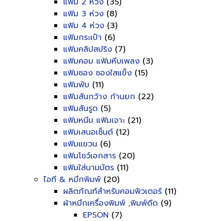
แฟ้ม 2 ห่วง
(35)
แฟ้ม 3 ห่วง
(8)
แฟ้ม 4 ห่วง
(3)
แฟ้มกระเป๋า
(6)
แฟ้มคลิปสปริง
(7)
แฟ้มคอม แฟ้มหีบเพลง
(3)
แฟ้มซอง ซองใสแข็ง
(15)
แฟ้มพับ
(11)
แฟ้มสันกว้าง ก้านยก
(22)
แฟ้มสันรูด
(5)
แฟ้มหนีบ แฟ้มเจาะ
(21)
แฟ้มเสนอเซ็นต์
(12)
แฟ้มแขวน
(6)
แฟ้มโชว์เอกสาร
(20)
แฟ้มใส่นามบัตร
(11)
ไอที & หมึกพิมพ์
(20)
ผลิตภัณฑ์สำหรับคอมพิวเตอร์
(11)
ผ้าหมึกเครื่องพิมพ์ ,พิมพ์ดีด
(9)
EPSON
(7)