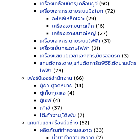
เครื่องเคลือบบัตร,เคลือบยูวี
(50)
เครื่องเจาะกระดาษระบบมือโยก
(72)
อะไหล่เหล็กเจาะ
(29)
เครื่องเจาะขนาดเล็ก
(16)
เครื่องเจาะขนาดใหญ่
(27)
เครื่องเจาะกระดาษระบบไฟฟ้า
(31)
เครื่องเย็บกระดาษไฟฟ้า
(21)
เครื่องแสตมป์เวลาเอกสาร,บัตรจอดรถ
(3)
แท่นตัดกระดาษ,แท่นตัดการ์ดพีวีซี,ตัดนามบัตร
ไฟฟ้า
(78)
เฟอร์นิเจอร์สำนักงาน
(66)
ตู้ยา ตู้จดหมาย
(14)
ตู้เก็บกุญแจ
(4)
ตู้เซฟ
(4)
เก้าอี้
(37)
โต๊ะทำงาน,โต๊ะพับ
(7)
แคนทีนและเครื่องมือช่าง
(52)
ผลิตภัณฑ์ทำความสะอาด
(33)
น้ำยาทำความสะอาด
(2)