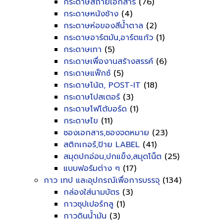
กระดาษสีถ่ายเอกสาร
(76)
กระดาษหนังช้าง
(4)
กระดาษห่อของสีน้ำตาล
(2)
กระดาษอาร์ตมัน,อาร์ตแก้ว
(1)
กระดาษเทา
(5)
กระดาษเพื่องานสร้างสรรค์
(6)
กระดาษแฟ็กซ์
(5)
กระดาษโน้ต, POST-IT
(18)
กระดาษโปสเตอร์
(3)
กระดาษโฟโต้บอร์ด
(1)
กระดาษไข
(11)
ซองเอกสาร,ซองจดหมาย
(23)
สติกเกอร์,ป้าย LABEL
(41)
สมุดปกอ่อน,ปกแข็ง,สมุดโน็ต
(25)
แบบฟอร์มต่าง ๆ
(17)
กาว เทป และอุปกรณ์เพื่อการบรรจุ
(134)
กล่องใส่นามบัตร
(3)
กาวซุปเปอร์กลู
(1)
กาวดินน้ำมัน
(3)