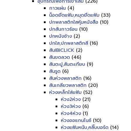
อุปกรณ์เพื่อการเข้าเล่ม
(226)
กาวแผ่น
(4)
น็อดยึดแฟ้ม,หมุดยึดแฟ้ม
(33)
ปกพลาสติกใสหุ้มหนังสือ
(10)
ปกสันกาวร้อน
(10)
ปกหนังช้าง
(2)
ปกใส,ปกพลาสติกสี
(16)
สันIBICLICK
(2)
สันขดลวด
(46)
สันตะปู,สันตะเกียบ
(9)
สันรูด
(6)
สันห่วงพลาสติก
(16)
สันเกลียวพลาสติก
(20)
ห่วงเหล็กใส่แฟ้ม
(52)
ห่วง2ห่วง
(21)
ห่วง3ห่วง
(6)
ห่วง4ห่วง
(1)
ห่วงออแกนไนซ์
(10)
ห่วงแฟ้มหนีบ,คลิ๊บบอร์ด
(14)