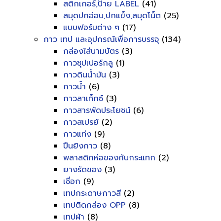
สติกเกอร์,ป้าย LABEL
(41)
สมุดปกอ่อน,ปกแข็ง,สมุดโน็ต
(25)
แบบฟอร์มต่าง ๆ
(17)
กาว เทป และอุปกรณ์เพื่อการบรรจุ
(134)
กล่องใส่นามบัตร
(3)
กาวซุปเปอร์กลู
(1)
กาวดินน้ำมัน
(3)
กาวน้ำ
(6)
กาวลาเท็กซ์
(3)
กาวสารพัดประโยชน์
(6)
กาวสเปรย์
(2)
กาวแท่ง
(9)
ปืนยิงกาว
(8)
พลาสติกห่อของกันกระแทก
(2)
ยางรัดของ
(3)
เชื่อก
(9)
เทปกระดาษกาวสี
(2)
เทปติดกล่อง OPP
(8)
เทปผ้า
(8)