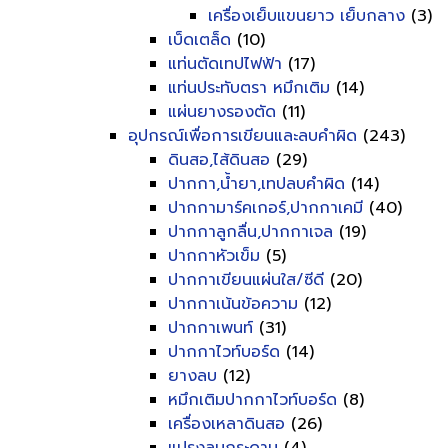
เครื่องเย็บแขนยาว เย็บกลาง
(3)
เบ็ดเตล็ด
(10)
แท่นตัดเทปไฟฟ้า
(17)
แท่นประทับตรา หมึกเติม
(14)
แผ่นยางรองตัด
(11)
อุปกรณ์เพื่อการเขียนและลบคำผิด
(243)
ดินสอ,ไส้ดินสอ
(29)
ปากกา,น้ำยา,เทปลบคำผิด
(14)
ปากกามาร์คเกอร์,ปากกาเคมี
(40)
ปากกาลูกลื่น,ปากกาเจล
(19)
ปากกาหัวเข็ม
(5)
ปากกาเขียนแผ่นใส/ซีดี
(20)
ปากกาเน้นข้อความ
(12)
ปากกาเพนท์
(31)
ปากกาไวท์บอร์ด
(14)
ยางลบ
(12)
หมึกเติมปากกาไวท์บอร์ด
(8)
เครื่องเหลาดินสอ
(26)