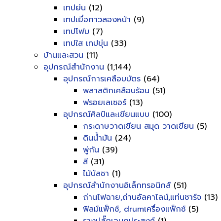
เทปย่น
(12)
เทปเยื่อกาวสองหน้า
(9)
เทปโฟม
(7)
เทปใส เทปขุ่น
(33)
บ้านและสวน
(11)
อุปกรณ์สำนักงาน
(1,144)
อุปกรณ์การเคลือบบัตร
(64)
พลาสติกเคลือบร้อน
(51)
ฟรอยเลเซอร์
(13)
อุปกรณ์ศิลป์และเขียนแบบ
(100)
กระดาษวาดเขียน สมุด วาดเขียน
(5)
ดินน้ำมัน
(24)
พู่กัน
(39)
สี
(31)
ไม้บัลชา
(1)
อุปกรณ์สำนักงานอิเล็กทรอนิกส์
(51)
ถ่านไฟฉาย,ถ่านอัลคาไลน์,แท่นชาร์จ
(13)
ฟิลม์แฟ็กซ์, drumเครื่องแฟ็กซ์
(5)