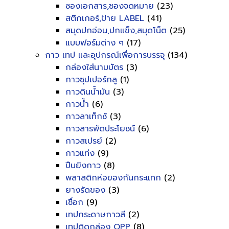
ซองเอกสาร,ซองจดหมาย
(23)
สติกเกอร์,ป้าย LABEL
(41)
สมุดปกอ่อน,ปกแข็ง,สมุดโน็ต
(25)
แบบฟอร์มต่าง ๆ
(17)
กาว เทป และอุปกรณ์เพื่อการบรรจุ
(134)
กล่องใส่นามบัตร
(3)
กาวซุปเปอร์กลู
(1)
กาวดินน้ำมัน
(3)
กาวน้ำ
(6)
กาวลาเท็กซ์
(3)
กาวสารพัดประโยชน์
(6)
กาวสเปรย์
(2)
กาวแท่ง
(9)
ปืนยิงกาว
(8)
พลาสติกห่อของกันกระแทก
(2)
ยางรัดของ
(3)
เชื่อก
(9)
เทปกระดาษกาวสี
(2)
เทปติดกล่อง OPP
(8)