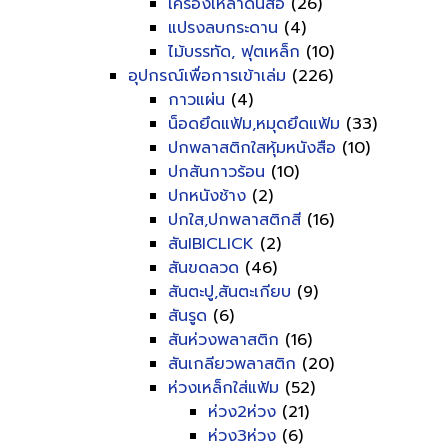
เครื่องเหลาดินสอ
(26)
แปรงลบกระดาน
(4)
ไม้บรรทัด, ฟุตเหล็ก
(10)
อุปกรณ์เพื่อการเข้าเล่ม
(226)
กาวแผ่น
(4)
น็อดยึดแฟ้ม,หมุดยึดแฟ้ม
(33)
ปกพลาสติกใสหุ้มหนังสือ
(10)
ปกสันกาวร้อน
(10)
ปกหนังช้าง
(2)
ปกใส,ปกพลาสติกสี
(16)
สันIBICLICK
(2)
สันขดลวด
(46)
สันตะปู,สันตะเกียบ
(9)
สันรูด
(6)
สันห่วงพลาสติก
(16)
สันเกลียวพลาสติก
(20)
ห่วงเหล็กใส่แฟ้ม
(52)
ห่วง2ห่วง
(21)
ห่วง3ห่วง
(6)