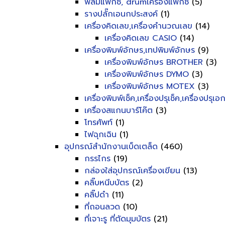
ฟิลม์แฟ็กซ์, drumเครื่องแฟ็กซ์
(5)
รางปลั๊กเอนกประสงค์
(1)
เครื่องคิดเลข,เครื่องคำนวณเลข
(14)
เครื่องคิดเลข CASIO
(14)
เครื่องพิมพ์อักษร,เทปพิมพ์อักษร
(9)
เครื่องพิมพ์อักษร BROTHER
(3)
เครื่องพิมพ์อักษร DYMO
(3)
เครื่องพิมพ์อักษร MOTEX
(3)
เครื่องพิมพ์เช็ค,เครื่องปรุเช็ค,เครื่องปรุเ
เครื่องสแกนบาร์โค๊ต
(3)
โทรศัพท์
(1)
ไฟฉุกเฉิน
(1)
อุปกรณ์สำนักงานเบ็ดเตล็ด
(460)
กรรไกร
(19)
กล่องใส่อุปกรณ์เครื่องเขียน
(13)
คลิ๊บหนีบบัตร
(2)
คลิ๊ปดำ
(11)
ที่ถอนลวด
(10)
ที่เจาะรู ที่ตัดมุมบัตร
(21)