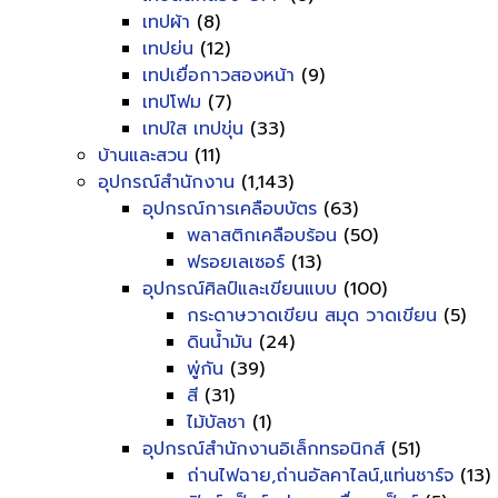
เทปผ้า
(8)
เทปย่น
(12)
เทปเยื่อกาวสองหน้า
(9)
เทปโฟม
(7)
เทปใส เทปขุ่น
(33)
บ้านและสวน
(11)
อุปกรณ์สำนักงาน
(1,143)
อุปกรณ์การเคลือบบัตร
(63)
พลาสติกเคลือบร้อน
(50)
ฟรอยเลเซอร์
(13)
อุปกรณ์ศิลป์และเขียนแบบ
(100)
กระดาษวาดเขียน สมุด วาดเขียน
(5)
ดินน้ำมัน
(24)
พู่กัน
(39)
สี
(31)
ไม้บัลชา
(1)
อุปกรณ์สำนักงานอิเล็กทรอนิกส์
(51)
ถ่านไฟฉาย,ถ่านอัลคาไลน์,แท่นชาร์จ
(13)