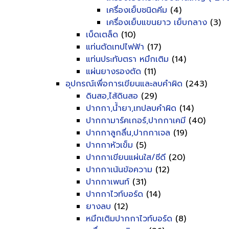
เครื่องเย็บชนิดคีม
(4)
เครื่องเย็บแขนยาว เย็บกลาง
(3)
เบ็ดเตล็ด
(10)
แท่นตัดเทปไฟฟ้า
(17)
แท่นประทับตรา หมึกเติม
(14)
แผ่นยางรองตัด
(11)
อุปกรณ์เพื่อการเขียนและลบคำผิด
(243)
ดินสอ,ไส้ดินสอ
(29)
ปากกา,น้ำยา,เทปลบคำผิด
(14)
ปากกามาร์คเกอร์,ปากกาเคมี
(40)
ปากกาลูกลื่น,ปากกาเจล
(19)
ปากกาหัวเข็ม
(5)
ปากกาเขียนแผ่นใส/ซีดี
(20)
ปากกาเน้นข้อความ
(12)
ปากกาเพนท์
(31)
ปากกาไวท์บอร์ด
(14)
ยางลบ
(12)
หมึกเติมปากกาไวท์บอร์ด
(8)