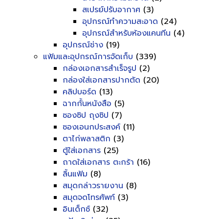
สเปรย์ปรับอากาศ
(3)
อุปกรณ์ทำความสะอาด
(24)
อุปกรณ์สำหรับห้องแคนทีน
(4)
อุปกรณ์ช่าง
(19)
แฟ้มและอุปกรณ์การจัดเก็บ
(339)
กล่องเอกสารสำเร็จรูป
(2)
กล่องใส่เอกสารปากตัด
(20)
คลิปบอร์ด
(13)
ฉากกั้นหนังสือ
(5)
ซองซิป ถุงซิป
(7)
ซองเอนกประสงค์
(11)
ตาไก่พลาสติก
(3)
ตู้ใส่เอกสาร
(25)
ถาดใส่เอกสาร ตะกร้า
(16)
ลิ้นแฟ้ม
(8)
สมุดกล่าวรายงาน
(8)
สมุดจดโทรศัพท์
(3)
อินเด็กซ์
(32)