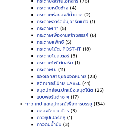
กระดาษสีถ่ายเอกสาร
(76)
กระดาษหนังช้าง
(4)
กระดาษห่อของสีน้ำตาล
(2)
กระดาษอาร์ตมัน,อาร์ตแก้ว
(1)
กระดาษเทา
(5)
กระดาษเพื่องานสร้างสรรค์
(6)
กระดาษแฟ็กซ์
(5)
กระดาษโน้ต, POST-IT
(18)
กระดาษโปสเตอร์
(3)
กระดาษโฟโต้บอร์ด
(1)
กระดาษไข
(11)
ซองเอกสาร,ซองจดหมาย
(23)
สติกเกอร์,ป้าย LABEL
(41)
สมุดปกอ่อน,ปกแข็ง,สมุดโน็ต
(25)
แบบฟอร์มต่าง ๆ
(17)
กาว เทป และอุปกรณ์เพื่อการบรรจุ
(134)
กล่องใส่นามบัตร
(3)
กาวซุปเปอร์กลู
(1)
กาวดินน้ำมัน
(3)