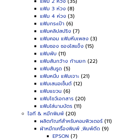
แฟ้ม 2 ห่วง
(35)
แฟ้ม 3 ห่วง
(8)
แฟ้ม 4 ห่วง
(3)
แฟ้มกระเป๋า
(6)
แฟ้มคลิปสปริง
(7)
แฟ้มคอม แฟ้มหีบเพลง
(3)
แฟ้มซอง ซองใสแข็ง
(15)
แฟ้มพับ
(11)
แฟ้มสันกว้าง ก้านยก
(22)
แฟ้มสันรูด
(5)
แฟ้มหนีบ แฟ้มเจาะ
(21)
แฟ้มเสนอเซ็นต์
(12)
แฟ้มแขวน
(6)
แฟ้มโชว์เอกสาร
(20)
แฟ้มใส่นามบัตร
(11)
ไอที & หมึกพิมพ์
(20)
ผลิตภัณฑ์สำหรับคอมพิวเตอร์
(11)
ผ้าหมึกเครื่องพิมพ์ ,พิมพ์ดีด
(9)
EPSON
(7)