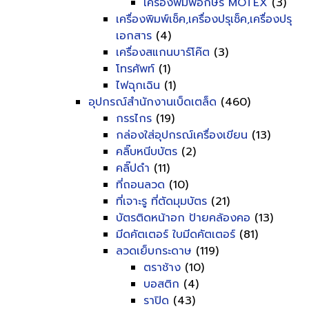
เครื่องพิมพ์อักษร MOTEX
(3)
เครื่องพิมพ์เช็ค,เครื่องปรุเช็ค,เครื่องปรุ
เอกสาร
(4)
เครื่องสแกนบาร์โค๊ต
(3)
โทรศัพท์
(1)
ไฟฉุกเฉิน
(1)
อุปกรณ์สำนักงานเบ็ดเตล็ด
(460)
กรรไกร
(19)
กล่องใส่อุปกรณ์เครื่องเขียน
(13)
คลิ๊บหนีบบัตร
(2)
คลิ๊ปดำ
(11)
ที่ถอนลวด
(10)
ที่เจาะรู ที่ตัดมุมบัตร
(21)
บัตรติดหน้าอก ป้ายคล้องคอ
(13)
มีดคัตเตอร์ ใบมีดคัตเตอร์
(81)
ลวดเย็บกระดาษ
(119)
ตราช้าง
(10)
บอสติก
(4)
ราปิด
(43)