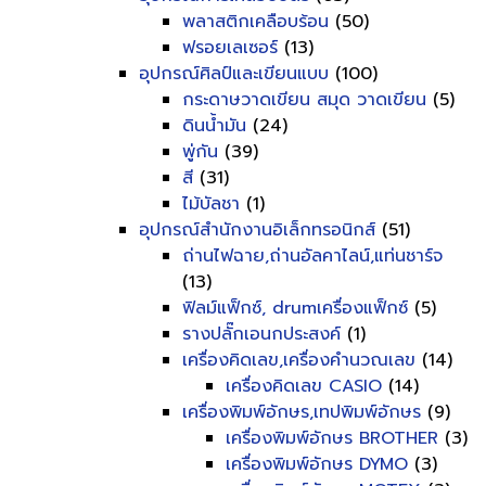
พลาสติกเคลือบร้อน
(50)
ฟรอยเลเซอร์
(13)
อุปกรณ์ศิลป์และเขียนแบบ
(100)
กระดาษวาดเขียน สมุด วาดเขียน
(5)
ดินน้ำมัน
(24)
พู่กัน
(39)
สี
(31)
ไม้บัลชา
(1)
อุปกรณ์สำนักงานอิเล็กทรอนิกส์
(51)
ถ่านไฟฉาย,ถ่านอัลคาไลน์,แท่นชาร์จ
(13)
ฟิลม์แฟ็กซ์, drumเครื่องแฟ็กซ์
(5)
รางปลั๊กเอนกประสงค์
(1)
เครื่องคิดเลข,เครื่องคำนวณเลข
(14)
เครื่องคิดเลข CASIO
(14)
เครื่องพิมพ์อักษร,เทปพิมพ์อักษร
(9)
เครื่องพิมพ์อักษร BROTHER
(3)
เครื่องพิมพ์อักษร DYMO
(3)