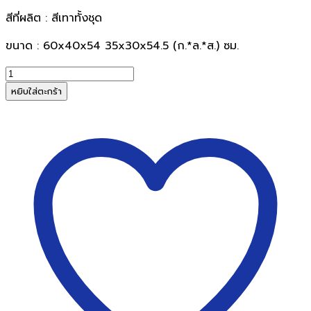
สีที่ผลิต : สีเทาทั้งชุด
ขนาด : 60x40x54 35x30x54.5 (ก.*ล.*ส.) ซม.
จำนวน
เก้าอี้
หยิบใส่ตะกร้า
ห้องเรียน
โต๊ะ-
เก้าอี้
นักเรียน
S2
มอก.
-
อนุบาล
ชิ้น