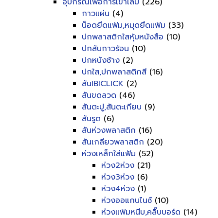
อุปกรณ์เพื่อการเข้าเล่ม
(226)
กาวแผ่น
(4)
น็อดยึดแฟ้ม,หมุดยึดแฟ้ม
(33)
ปกพลาสติกใสหุ้มหนังสือ
(10)
ปกสันกาวร้อน
(10)
ปกหนังช้าง
(2)
ปกใส,ปกพลาสติกสี
(16)
สันIBICLICK
(2)
สันขดลวด
(46)
สันตะปู,สันตะเกียบ
(9)
สันรูด
(6)
สันห่วงพลาสติก
(16)
สันเกลียวพลาสติก
(20)
ห่วงเหล็กใส่แฟ้ม
(52)
ห่วง2ห่วง
(21)
ห่วง3ห่วง
(6)
ห่วง4ห่วง
(1)
ห่วงออแกนไนซ์
(10)
ห่วงแฟ้มหนีบ,คลิ๊บบอร์ด
(14)