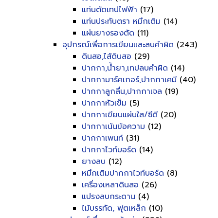
แท่นตัดเทปไฟฟ้า
(17)
แท่นประทับตรา หมึกเติม
(14)
แผ่นยางรองตัด
(11)
อุปกรณ์เพื่อการเขียนและลบคำผิด
(243)
ดินสอ,ไส้ดินสอ
(29)
ปากกา,น้ำยา,เทปลบคำผิด
(14)
ปากกามาร์คเกอร์,ปากกาเคมี
(40)
ปากกาลูกลื่น,ปากกาเจล
(19)
ปากกาหัวเข็ม
(5)
ปากกาเขียนแผ่นใส/ซีดี
(20)
ปากกาเน้นข้อความ
(12)
ปากกาเพนท์
(31)
ปากกาไวท์บอร์ด
(14)
ยางลบ
(12)
หมึกเติมปากกาไวท์บอร์ด
(8)
เครื่องเหลาดินสอ
(26)
แปรงลบกระดาน
(4)
ไม้บรรทัด, ฟุตเหล็ก
(10)