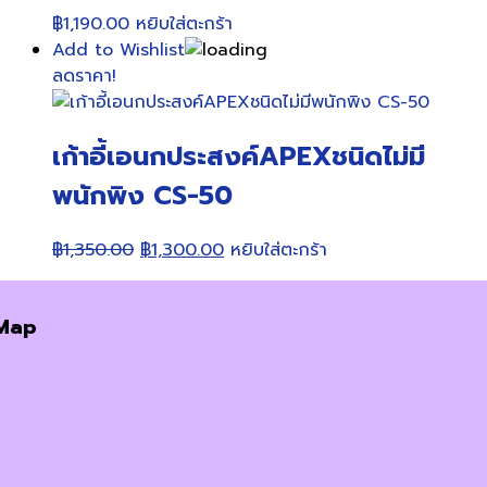
฿
1,190.00
หยิบใส่ตะกร้า
Add to Wishlist
ลดราคา!
เก้าอี้เอนกประสงค์APEXชนิดไม่มี
พนักพิง CS-50
Original
Current
฿
1,350.00
฿
1,300.00
หยิบใส่ตะกร้า
price
price
was:
is:
Map
฿1,350.00.
฿1,300.00.