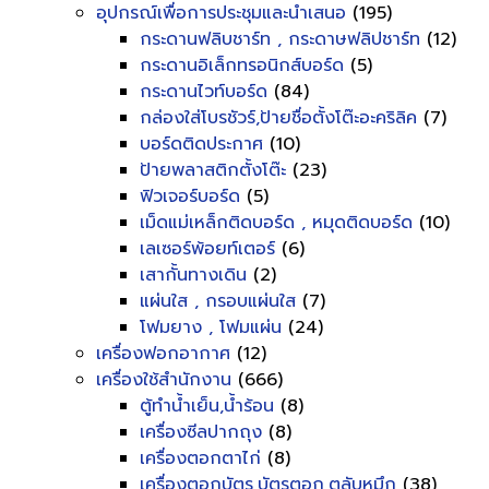
อุปกรณ์เพื่อการประชุมและนำเสนอ
(195)
กระดานฟลิบชาร์ท , กระดาษฟลิปชาร์ท
(12)
กระดานอิเล็กทรอนิกส์บอร์ด
(5)
กระดานไวท์บอร์ด
(84)
กล่องใส่โบรชัวร์,ป้ายชื่อตั้งโต๊ะอะคริลิค
(7)
บอร์ดติดประกาศ
(10)
ป้ายพลาสติกตั้งโต๊ะ
(23)
ฟิวเจอร์บอร์ด
(5)
เม็ดแม่เหล็กติดบอร์ด , หมุดติดบอร์ด
(10)
เลเซอร์พ้อยท์เตอร์
(6)
เสากั้นทางเดิน
(2)
แผ่นใส , กรอบแผ่นใส
(7)
โฟมยาง , โฟมแผ่น
(24)
เครื่องฟอกอากาศ
(12)
เครื่องใช้สำนักงาน
(666)
ตู้ทำน้ำเย็น,น้ำร้อน
(8)
เครื่องซีลปากถุง
(8)
เครื่องตอกตาไก่
(8)
เครื่องตอกบัตร,บัตรตอก,ตลับหมึก
(38)