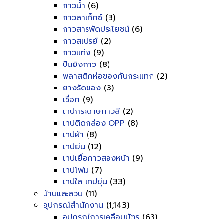
กาวน้ำ
(6)
กาวลาเท็กซ์
(3)
กาวสารพัดประโยชน์
(6)
กาวสเปรย์
(2)
กาวแท่ง
(9)
ปืนยิงกาว
(8)
พลาสติกห่อของกันกระแทก
(2)
ยางรัดของ
(3)
เชื่อก
(9)
เทปกระดาษกาวสี
(2)
เทปติดกล่อง OPP
(8)
เทปผ้า
(8)
เทปย่น
(12)
เทปเยื่อกาวสองหน้า
(9)
เทปโฟม
(7)
เทปใส เทปขุ่น
(33)
บ้านและสวน
(11)
อุปกรณ์สำนักงาน
(1,143)
อุปกรณ์การเคลือบบัตร
(63)