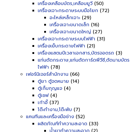
เครื่องเคลือบบัตร,เคลือบยูวี
(50)
เครื่องเจาะกระดาษระบบมือโยก
(72)
อะไหล่เหล็กเจาะ
(29)
เครื่องเจาะขนาดเล็ก
(16)
เครื่องเจาะขนาดใหญ่
(27)
เครื่องเจาะกระดาษระบบไฟฟ้า
(31)
เครื่องเย็บกระดาษไฟฟ้า
(21)
เครื่องแสตมป์เวลาเอกสาร,บัตรจอดรถ
(3)
แท่นตัดกระดาษ,แท่นตัดการ์ดพีวีซี,ตัดนามบัตร
ไฟฟ้า
(78)
เฟอร์นิเจอร์สำนักงาน
(66)
ตู้ยา ตู้จดหมาย
(14)
ตู้เก็บกุญแจ
(4)
ตู้เซฟ
(4)
เก้าอี้
(37)
โต๊ะทำงาน,โต๊ะพับ
(7)
แคนทีนและเครื่องมือช่าง
(52)
ผลิตภัณฑ์ทำความสะอาด
(33)
น้ำยาทำความสะอาด
(2)