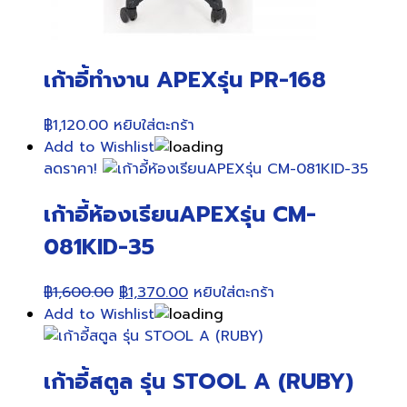
เก้าอี้ทำงาน APEXรุ่น PR-168
฿
1,120.00
หยิบใส่ตะกร้า
Add to Wishlist
ลดราคา!
เก้าอี้ห้องเรียนAPEXรุ่น CM-
081KID-35
Original
Current
฿
1,600.00
฿
1,370.00
หยิบใส่ตะกร้า
price
price
Add to Wishlist
was:
is:
฿1,600.00.
฿1,370.00.
เก้าอี้สตูล รุ่น STOOL A (RUBY)