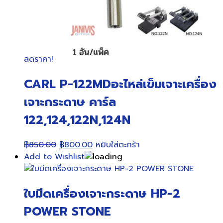
ลดราคา!
CARL P-122MDอะไหล่เข็มเจาะเครื่อง
เจาะกระดาษ คาร์ล
122,124,122N,124N
Original
Current
฿
850.00
฿
800.00
หยิบใส่ตะกร้า
price
price
Add to Wishlist
was:
is:
฿850.00.
฿800.00.
ใบมีดเครื่องเจาะกระดาษ HP-2
POWER STONE