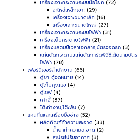
เครื่องเจาะกระดาษระบบมือโยก
(72)
อะไหล่เหล็กเจาะ
(29)
เครื่องเจาะขนาดเล็ก
(16)
เครื่องเจาะขนาดใหญ่
(27)
เครื่องเจาะกระดาษระบบไฟฟ้า
(31)
เครื่องเย็บกระดาษไฟฟ้า
(21)
เครื่องแสตมป์เวลาเอกสาร,บัตรจอดรถ
(3)
แท่นตัดกระดาษ,แท่นตัดการ์ดพีวีซี,ตัดนามบัตร
ไฟฟ้า
(78)
เฟอร์นิเจอร์สำนักงาน
(66)
ตู้ยา ตู้จดหมาย
(14)
ตู้เก็บกุญแจ
(4)
ตู้เซฟ
(4)
เก้าอี้
(37)
โต๊ะทำงาน,โต๊ะพับ
(7)
แคนทีนและเครื่องมือช่าง
(52)
ผลิตภัณฑ์ทำความสะอาด
(33)
น้ำยาทำความสะอาด
(2)
สเปรย์ปรับอากาศ
(3)