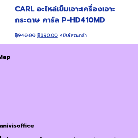
CARL อะไหล่เข็มเจาะเครื่องเจาะ
กระดาษ คาร์ล P-HD410MD
Original
Current
฿
940.00
฿
890.00
หยิบใส่ตะกร้า
price
price
was:
is:
Map
฿940.00.
฿890.00.
janivisoffice