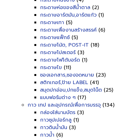
กระดาษหนังช้าง
(4)
กระดาษห่อของสีน้ำตาล
(2)
กระดาษอาร์ตมัน,อาร์ตแก้ว
(1)
กระดาษเทา
(5)
กระดาษเพื่องานสร้างสรรค์
(6)
กระดาษแฟ็กซ์
(5)
กระดาษโน้ต, POST-IT
(18)
กระดาษโปสเตอร์
(3)
กระดาษโฟโต้บอร์ด
(1)
กระดาษไข
(11)
ซองเอกสาร,ซองจดหมาย
(23)
สติกเกอร์,ป้าย LABEL
(41)
สมุดปกอ่อน,ปกแข็ง,สมุดโน็ต
(25)
แบบฟอร์มต่าง ๆ
(17)
กาว เทป และอุปกรณ์เพื่อการบรรจุ
(134)
กล่องใส่นามบัตร
(3)
กาวซุปเปอร์กลู
(1)
กาวดินน้ำมัน
(3)
กาวน้ำ
(6)