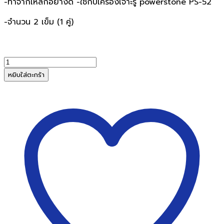
-ทำจากเหล็กอย่างดี -ใช้กับเครื่องเจาะรู powerstone PS-52
-จำนวน 2 เข็ม (1 คู่)
จำนวน
อะไหล่
หยิบใส่ตะกร้า
เข็ม
เจาะ
เครื่อง
เจาะ
กระดาษ
powerstone
PS-
52
(2
อัน/
แพ็ค)
ชิ้น