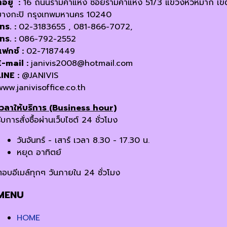
ี่อยู่ :
16 ถนนรามคำแหง ซอยรามคำแหง 51/3 แขวงหัวหมาก เข
บางกะปิ กรุงเทพมหานคร 10240
โทร. :
02-3183655 , 081-866-7072,
โทร. :
086-792-2552
แฟกซ์ :
02-7187449
E-mail :
janivis2008@hotmail.com
LINE :
@JANIVIS
www.janivisoffice.co.th
เวลาให้บริการ (Business hour)
ับการสั่งซื้อผ่านเว็บไซต์ 24 ชั่วโมง
วันจันทร์ - เสาร์ เวลา 8.30 - 17.30 น.
หยุด อาทิตย์
ตอบอีเมล์ทุกๆ วันภายใน 24 ชั่วโมง
MENU
HOME