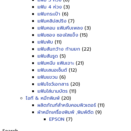
แฟ้ม 3 ห่วง
(8)
แฟ้ม 4 ห่วง
(3)
แฟ้มกระเป๋า
(6)
แฟ้มคลิปสปริง
(7)
แฟ้มคอม แฟ้มหีบเพลง
(3)
แฟ้มซอง ซองใสแข็ง
(15)
แฟ้มพับ
(11)
แฟ้มสันกว้าง ก้านยก
(22)
แฟ้มสันรูด
(5)
แฟ้มหนีบ แฟ้มเจาะ
(21)
แฟ้มเสนอเซ็นต์
(12)
แฟ้มแขวน
(6)
แฟ้มโชว์เอกสาร
(20)
แฟ้มใส่นามบัตร
(11)
ไอที & หมึกพิมพ์
(20)
ผลิตภัณฑ์สำหรับคอมพิวเตอร์
(11)
ผ้าหมึกเครื่องพิมพ์ ,พิมพ์ดีด
(9)
EPSON
(7)