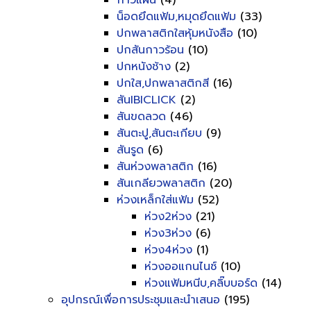
กาวแผ่น
(4)
น็อดยึดแฟ้ม,หมุดยึดแฟ้ม
(33)
ปกพลาสติกใสหุ้มหนังสือ
(10)
ปกสันกาวร้อน
(10)
ปกหนังช้าง
(2)
ปกใส,ปกพลาสติกสี
(16)
สันIBICLICK
(2)
สันขดลวด
(46)
สันตะปู,สันตะเกียบ
(9)
สันรูด
(6)
สันห่วงพลาสติก
(16)
สันเกลียวพลาสติก
(20)
ห่วงเหล็กใส่แฟ้ม
(52)
ห่วง2ห่วง
(21)
ห่วง3ห่วง
(6)
ห่วง4ห่วง
(1)
ห่วงออแกนไนซ์
(10)
ห่วงแฟ้มหนีบ,คลิ๊บบอร์ด
(14)
อุปกรณ์เพื่อการประชุมและนำเสนอ
(195)