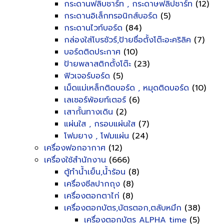
กระดานฟลิบชาร์ท , กระดาษฟลิปชาร์ท
(12)
กระดานอิเล็กทรอนิกส์บอร์ด
(5)
กระดานไวท์บอร์ด
(84)
กล่องใส่โบรชัวร์,ป้ายชื่อตั้งโต๊ะอะคริลิค
(7)
บอร์ดติดประกาศ
(10)
ป้ายพลาสติกตั้งโต๊ะ
(23)
ฟิวเจอร์บอร์ด
(5)
เม็ดแม่เหล็กติดบอร์ด , หมุดติดบอร์ด
(10)
เลเซอร์พ้อยท์เตอร์
(6)
เสากั้นทางเดิน
(2)
แผ่นใส , กรอบแผ่นใส
(7)
โฟมยาง , โฟมแผ่น
(24)
เครื่องฟอกอากาศ
(12)
เครื่องใช้สำนักงาน
(666)
ตู้ทำน้ำเย็น,น้ำร้อน
(8)
เครื่องซีลปากถุง
(8)
เครื่องตอกตาไก่
(8)
เครื่องตอกบัตร,บัตรตอก,ตลับหมึก
(38)
เครื่องตอกบัตร ALPHA time
(5)