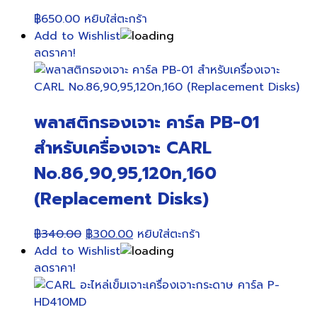
฿
650.00
หยิบใส่ตะกร้า
Add to Wishlist
ลดราคา!
พลาสติกรองเจาะ คาร์ล PB-01
สำหรับเครื่องเจาะ CARL
No.86,90,95,120n,160
(Replacement Disks)
Original
Current
฿
340.00
฿
300.00
หยิบใส่ตะกร้า
price
price
Add to Wishlist
was:
is:
ลดราคา!
฿340.00.
฿300.00.