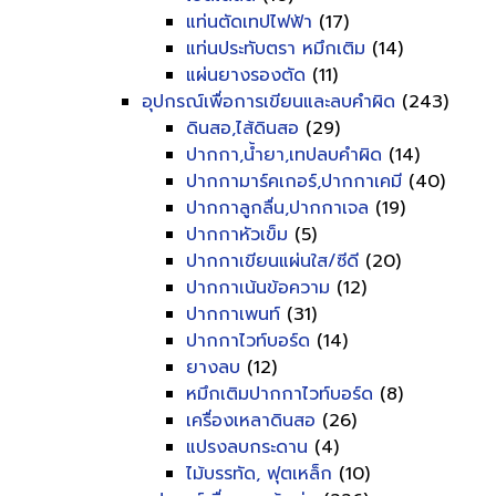
แท่นตัดเทปไฟฟ้า
(17)
แท่นประทับตรา หมึกเติม
(14)
แผ่นยางรองตัด
(11)
อุปกรณ์เพื่อการเขียนและลบคำผิด
(243)
ดินสอ,ไส้ดินสอ
(29)
ปากกา,น้ำยา,เทปลบคำผิด
(14)
ปากกามาร์คเกอร์,ปากกาเคมี
(40)
ปากกาลูกลื่น,ปากกาเจล
(19)
ปากกาหัวเข็ม
(5)
ปากกาเขียนแผ่นใส/ซีดี
(20)
ปากกาเน้นข้อความ
(12)
ปากกาเพนท์
(31)
ปากกาไวท์บอร์ด
(14)
ยางลบ
(12)
หมึกเติมปากกาไวท์บอร์ด
(8)
เครื่องเหลาดินสอ
(26)
แปรงลบกระดาน
(4)
ไม้บรรทัด, ฟุตเหล็ก
(10)