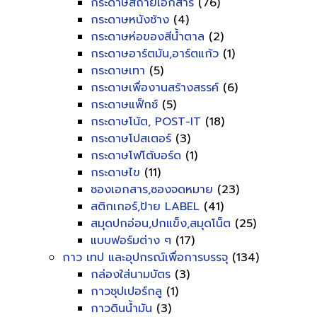
กระดาษสีถ่ายเอกสาร
(76)
กระดาษหนังช้าง
(4)
กระดาษห่อของสีน้ำตาล
(2)
กระดาษอาร์ตมัน,อาร์ตแก้ว
(1)
กระดาษเทา
(5)
กระดาษเพื่องานสร้างสรรค์
(6)
กระดาษแฟ็กซ์
(5)
กระดาษโน้ต, POST-IT
(18)
กระดาษโปสเตอร์
(3)
กระดาษโฟโต้บอร์ด
(1)
กระดาษไข
(11)
ซองเอกสาร,ซองจดหมาย
(23)
สติกเกอร์,ป้าย LABEL
(41)
สมุดปกอ่อน,ปกแข็ง,สมุดโน็ต
(25)
แบบฟอร์มต่าง ๆ
(17)
กาว เทป และอุปกรณ์เพื่อการบรรจุ
(134)
กล่องใส่นามบัตร
(3)
กาวซุปเปอร์กลู
(1)
กาวดินน้ำมัน
(3)