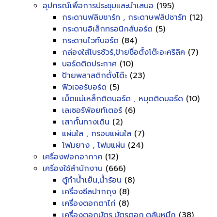
อุปกรณ์เพื่อการประชุมและนำเสนอ
(195)
กระดานฟลิบชาร์ท , กระดาษฟลิปชาร์ท
(12)
กระดานอิเล็กทรอนิกส์บอร์ด
(5)
กระดานไวท์บอร์ด
(84)
กล่องใส่โบรชัวร์,ป้ายชื่อตั้งโต๊ะอะคริลิค
(7)
บอร์ดติดประกาศ
(10)
ป้ายพลาสติกตั้งโต๊ะ
(23)
ฟิวเจอร์บอร์ด
(5)
เม็ดแม่เหล็กติดบอร์ด , หมุดติดบอร์ด
(10)
เลเซอร์พ้อยท์เตอร์
(6)
เสากั้นทางเดิน
(2)
แผ่นใส , กรอบแผ่นใส
(7)
โฟมยาง , โฟมแผ่น
(24)
เครื่องฟอกอากาศ
(12)
เครื่องใช้สำนักงาน
(666)
ตู้ทำน้ำเย็น,น้ำร้อน
(8)
เครื่องซีลปากถุง
(8)
เครื่องตอกตาไก่
(8)
เครื่องตอกบัตร,บัตรตอก,ตลับหมึก
(38)