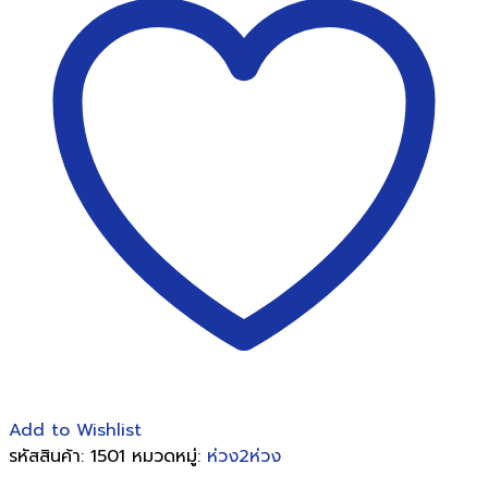
2
ห่วง
25
มม.
รูป
วงกลม
P133/2/25R(20)
ชิ้น
Add to Wishlist
รหัสสินค้า:
1501
หมวดหมู่:
ห่วง2ห่วง