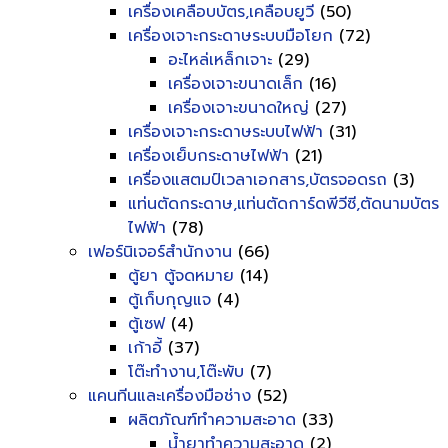
เครื่องเคลือบบัตร,เคลือบยูวี
(50)
เครื่องเจาะกระดาษระบบมือโยก
(72)
อะไหล่เหล็กเจาะ
(29)
เครื่องเจาะขนาดเล็ก
(16)
เครื่องเจาะขนาดใหญ่
(27)
เครื่องเจาะกระดาษระบบไฟฟ้า
(31)
เครื่องเย็บกระดาษไฟฟ้า
(21)
เครื่องแสตมป์เวลาเอกสาร,บัตรจอดรถ
(3)
แท่นตัดกระดาษ,แท่นตัดการ์ดพีวีซี,ตัดนามบัตร
ไฟฟ้า
(78)
เฟอร์นิเจอร์สำนักงาน
(66)
ตู้ยา ตู้จดหมาย
(14)
ตู้เก็บกุญแจ
(4)
ตู้เซฟ
(4)
เก้าอี้
(37)
โต๊ะทำงาน,โต๊ะพับ
(7)
แคนทีนและเครื่องมือช่าง
(52)
ผลิตภัณฑ์ทำความสะอาด
(33)
น้ำยาทำความสะอาด
(2)