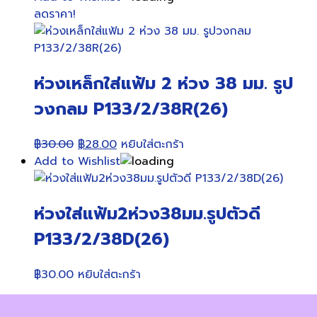
ลดราคา!
ห่วงเหล็กใส่แฟ้ม 2 ห่วง 38 มม. รูป
วงกลม P133/2/38R(26)
Original
Current
฿
30.00
฿
28.00
หยิบใส่ตะกร้า
price
price
Add to Wishlist
was:
is:
฿30.00.
฿28.00.
ห่วงใส่แฟ้ม2ห่วง38มม.รูปตัวดี
P133/2/38D(26)
฿
30.00
หยิบใส่ตะกร้า