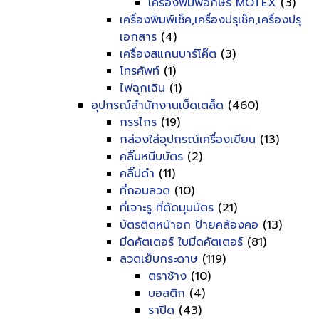
เครื่องพิมพ์อักษร MOTEX
(3)
เครื่องพิมพ์เช็ค,เครื่องปรุเช็ค,เครื่องปรุ
เอกสาร
(4)
เครื่องสแกนบาร์โค๊ต
(3)
โทรศัพท์
(1)
ไฟฉุกเฉิน
(1)
อุปกรณ์สำนักงานเบ็ดเตล็ด
(460)
กรรไกร
(19)
กล่องใส่อุปกรณ์เครื่องเขียน
(13)
คลิ๊บหนีบบัตร
(2)
คลิ๊ปดำ
(11)
ที่ถอนลวด
(10)
ที่เจาะรู ที่ตัดมุมบัตร
(21)
บัตรติดหน้าอก ป้ายคล้องคอ
(13)
มีดคัตเตอร์ ใบมีดคัตเตอร์
(81)
ลวดเย็บกระดาษ
(119)
ตราช้าง
(10)
บอสติก
(4)
ราปิด
(43)