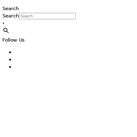
Search
Search
×
Follow Us