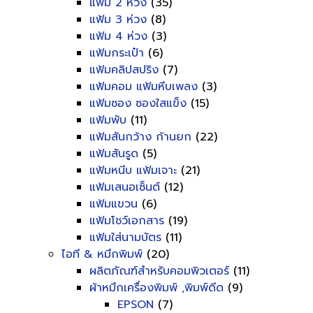
แฟ้ม 2 ห่วง
(35)
แฟ้ม 3 ห่วง
(8)
แฟ้ม 4 ห่วง
(3)
แฟ้มกระเป๋า
(6)
แฟ้มคลิปสปริง
(7)
แฟ้มคอม แฟ้มหีบเพลง
(3)
แฟ้มซอง ซองใสแข็ง
(15)
แฟ้มพับ
(11)
แฟ้มสันกว้าง ก้านยก
(22)
แฟ้มสันรูด
(5)
แฟ้มหนีบ แฟ้มเจาะ
(21)
แฟ้มเสนอเซ็นต์
(12)
แฟ้มแขวน
(6)
แฟ้มโชว์เอกสาร
(19)
แฟ้มใส่นามบัตร
(11)
ไอที & หมึกพิมพ์
(20)
ผลิตภัณฑ์สำหรับคอมพิวเตอร์
(11)
ผ้าหมึกเครื่องพิมพ์ ,พิมพ์ดีด
(9)
EPSON
(7)