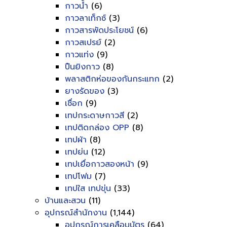
กาวน้ำ
(6)
กาวลาเท็กซ์
(3)
กาวสารพัดประโยชน์
(6)
กาวสเปรย์
(2)
กาวแท่ง
(9)
ปืนยิงกาว
(8)
พลาสติกห่อของกันกระแทก
(2)
ยางรัดของ
(3)
เชื่อก
(9)
เทปกระดาษกาวสี
(2)
เทปติดกล่อง OPP
(8)
เทปผ้า
(8)
เทปย่น
(12)
เทปเยื่อกาวสองหน้า
(9)
เทปโฟม
(7)
เทปใส เทปขุ่น
(33)
บ้านและสวน
(11)
อุปกรณ์สำนักงาน
(1,144)
อุปกรณ์การเคลือบบัตร
(64)