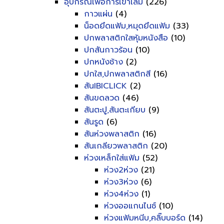
อุปกรณ์เพื่อการเข้าเล่ม
(226)
กาวแผ่น
(4)
น็อดยึดแฟ้ม,หมุดยึดแฟ้ม
(33)
ปกพลาสติกใสหุ้มหนังสือ
(10)
ปกสันกาวร้อน
(10)
ปกหนังช้าง
(2)
ปกใส,ปกพลาสติกสี
(16)
สันIBICLICK
(2)
สันขดลวด
(46)
สันตะปู,สันตะเกียบ
(9)
สันรูด
(6)
สันห่วงพลาสติก
(16)
สันเกลียวพลาสติก
(20)
ห่วงเหล็กใส่แฟ้ม
(52)
ห่วง2ห่วง
(21)
ห่วง3ห่วง
(6)
ห่วง4ห่วง
(1)
ห่วงออแกนไนซ์
(10)
ห่วงแฟ้มหนีบ,คลิ๊บบอร์ด
(14)