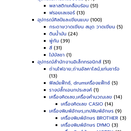
พลาสติกเคลือบร้อน
(51)
ฟรอยเลเซอร์
(13)
อุปกรณ์ศิลป์และเขียนแบบ
(100)
กระดาษวาดเขียน สมุด วาดเขียน
(5)
ดินน้ำมัน
(24)
พู่กัน
(39)
สี
(31)
ไม้บัลชา
(1)
อุปกรณ์สำนักงานอิเล็กทรอนิกส์
(51)
ถ่านไฟฉาย,ถ่านอัลคาไลน์,แท่นชาร์จ
(13)
ฟิลม์แฟ็กซ์, drumเครื่องแฟ็กซ์
(5)
รางปลั๊กเอนกประสงค์
(1)
เครื่องคิดเลข,เครื่องคำนวณเลข
(14)
เครื่องคิดเลข CASIO
(14)
เครื่องพิมพ์อักษร,เทปพิมพ์อักษร
(9)
เครื่องพิมพ์อักษร BROTHER
(3)
เครื่องพิมพ์อักษร DYMO
(3)