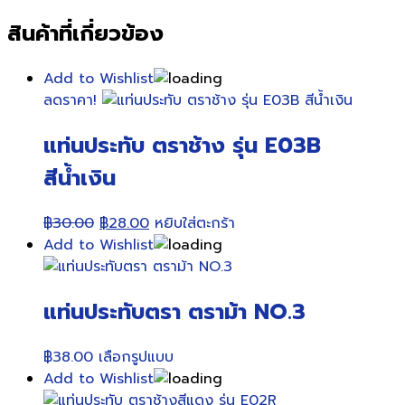
สินค้าที่เกี่ยวข้อง
Add to Wishlist
ลดราคา!
แท่นประทับ ตราช้าง รุ่น E03B
สีน้ำเงิน
Original
Current
฿
30.00
฿
28.00
หยิบใส่ตะกร้า
price
price
Add to Wishlist
was:
is:
฿30.00.
฿28.00.
แท่นประทับตรา ตราม้า NO.3
This
฿
38.00
เลือกรูปแบบ
product
Add to Wishlist
has