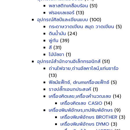
พลาสติกเคลือบร้อน
(51)
ฟรอยเลเซอร์
(13)
อุปกรณ์ศิลป์และเขียนแบบ
(100)
กระดาษวาดเขียน สมุด วาดเขียน
(5)
ดินน้ำมัน
(24)
พู่กัน
(39)
สี
(31)
ไม้บัลชา
(1)
อุปกรณ์สำนักงานอิเล็กทรอนิกส์
(51)
ถ่านไฟฉาย,ถ่านอัลคาไลน์,แท่นชาร์จ
(13)
ฟิลม์แฟ็กซ์, drumเครื่องแฟ็กซ์
(5)
รางปลั๊กเอนกประสงค์
(1)
เครื่องคิดเลข,เครื่องคำนวณเลข
(14)
เครื่องคิดเลข CASIO
(14)
เครื่องพิมพ์อักษร,เทปพิมพ์อักษร
(9)
เครื่องพิมพ์อักษร BROTHER
(3)
เครื่องพิมพ์อักษร DYMO
(3)