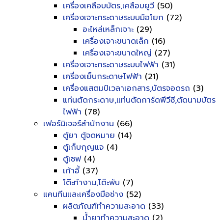
เครื่องเคลือบบัตร,เคลือบยูวี
(50)
เครื่องเจาะกระดาษระบบมือโยก
(72)
อะไหล่เหล็กเจาะ
(29)
เครื่องเจาะขนาดเล็ก
(16)
เครื่องเจาะขนาดใหญ่
(27)
เครื่องเจาะกระดาษระบบไฟฟ้า
(31)
เครื่องเย็บกระดาษไฟฟ้า
(21)
เครื่องแสตมป์เวลาเอกสาร,บัตรจอดรถ
(3)
แท่นตัดกระดาษ,แท่นตัดการ์ดพีวีซี,ตัดนามบัตร
ไฟฟ้า
(78)
เฟอร์นิเจอร์สำนักงาน
(66)
ตู้ยา ตู้จดหมาย
(14)
ตู้เก็บกุญแจ
(4)
ตู้เซฟ
(4)
เก้าอี้
(37)
โต๊ะทำงาน,โต๊ะพับ
(7)
แคนทีนและเครื่องมือช่าง
(52)
ผลิตภัณฑ์ทำความสะอาด
(33)
น้ำยาทำความสะอาด
(2)