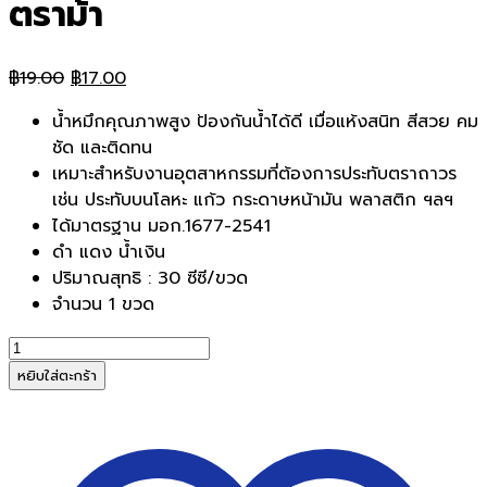
ตราม้า
Original
Current
฿
19.00
฿
17.00
price
price
น้ำหมึกคุณภาพสูง ป้องกันน้ำได้ดี เมื่อแห้งสนิท สีสวย คม
was:
is:
ชัด และติดทน
฿19.00.
฿17.00.
เหมาะสำหรับงานอุตสาหกรรมที่ต้องการประทับตราถาวร
เช่น ประทับบนโลหะ แก้ว กระดาษหน้ามัน พลาสติก ฯลฯ
ได้มาตรฐาน มอก.1677-2541
ดำ แดง น้ำเงิน
ปริมาณสุทธิ : 30 ซีซี/ขวด
จำนวน 1 ขวด
จำนวน
หมึก
หยิบใส่ตะกร้า
เติม
แท่น
ประทับ
ตรา