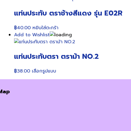
multiple
แท่นประทับ ตราช้างสีแดง รุ่น E02R
variants.
The
options
฿
40.00
หยิบใส่ตะกร้า
may
Add to Wishlist
be
chosen
on
แท่นประทับตรา ตราม้า NO.2
the
product
This
฿
38.00
เลือกรูปแบบ
page
product
has
Map
multiple
variants.
The
options
may
be