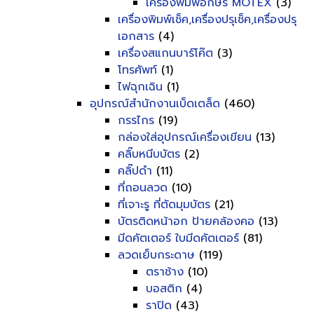
เครื่องพิมพ์อักษร MOTEX
(3)
เครื่องพิมพ์เช็ค,เครื่องปรุเช็ค,เครื่องปรุ
เอกสาร
(4)
เครื่องสแกนบาร์โค๊ต
(3)
โทรศัพท์
(1)
ไฟฉุกเฉิน
(1)
อุปกรณ์สำนักงานเบ็ดเตล็ด
(460)
กรรไกร
(19)
กล่องใส่อุปกรณ์เครื่องเขียน
(13)
คลิ๊บหนีบบัตร
(2)
คลิ๊ปดำ
(11)
ที่ถอนลวด
(10)
ที่เจาะรู ที่ตัดมุมบัตร
(21)
บัตรติดหน้าอก ป้ายคล้องคอ
(13)
มีดคัตเตอร์ ใบมีดคัตเตอร์
(81)
ลวดเย็บกระดาษ
(119)
ตราช้าง
(10)
บอสติก
(4)
ราปิด
(43)