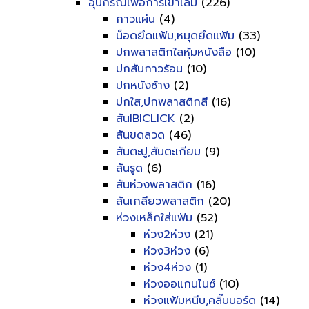
อุปกรณ์เพื่อการเข้าเล่ม
(226)
กาวแผ่น
(4)
น็อดยึดแฟ้ม,หมุดยึดแฟ้ม
(33)
ปกพลาสติกใสหุ้มหนังสือ
(10)
ปกสันกาวร้อน
(10)
ปกหนังช้าง
(2)
ปกใส,ปกพลาสติกสี
(16)
สันIBICLICK
(2)
สันขดลวด
(46)
สันตะปู,สันตะเกียบ
(9)
สันรูด
(6)
สันห่วงพลาสติก
(16)
สันเกลียวพลาสติก
(20)
ห่วงเหล็กใส่แฟ้ม
(52)
ห่วง2ห่วง
(21)
ห่วง3ห่วง
(6)
ห่วง4ห่วง
(1)
ห่วงออแกนไนซ์
(10)
ห่วงแฟ้มหนีบ,คลิ๊บบอร์ด
(14)