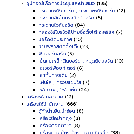
อุปกรณ์เพื่อการประชุมและนำเสนอ
(195)
กระดานฟลิบชาร์ท , กระดาษฟลิปชาร์ท
(12)
กระดานอิเล็กทรอนิกส์บอร์ด
(5)
กระดานไวท์บอร์ด
(84)
กล่องใส่โบรชัวร์,ป้ายชื่อตั้งโต๊ะอะคริลิค
(7)
บอร์ดติดประกาศ
(10)
ป้ายพลาสติกตั้งโต๊ะ
(23)
ฟิวเจอร์บอร์ด
(5)
เม็ดแม่เหล็กติดบอร์ด , หมุดติดบอร์ด
(10)
เลเซอร์พ้อยท์เตอร์
(6)
เสากั้นทางเดิน
(2)
แผ่นใส , กรอบแผ่นใส
(7)
โฟมยาง , โฟมแผ่น
(24)
เครื่องฟอกอากาศ
(12)
เครื่องใช้สำนักงาน
(666)
ตู้ทำน้ำเย็น,น้ำร้อน
(8)
เครื่องซีลปากถุง
(8)
เครื่องตอกตาไก่
(8)
เครื่องตอกบัตร,บัตรตอก,ตลับหมึก
(38)