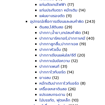
แท่นตัดเทปไฟฟ้า
(17)
แท่นประทับตรา หมึกเติม
(14)
แผ่นยางรองตัด
(11)
อุปกรณ์เพื่อการเขียนและลบคำผิด
(243)
ดินสอ,ไส้ดินสอ
(29)
ปากกา,น้ำยา,เทปลบคำผิด
(14)
ปากกามาร์คเกอร์,ปากกาเคมี
(40)
ปากกาลูกลื่น,ปากกาเจล
(19)
ปากกาหัวเข็ม
(5)
ปากกาเขียนแผ่นใส/ซีดี
(20)
ปากกาเน้นข้อความ
(12)
ปากกาเพนท์
(31)
ปากกาไวท์บอร์ด
(14)
ยางลบ
(12)
หมึกเติมปากกาไวท์บอร์ด
(8)
เครื่องเหลาดินสอ
(26)
แปรงลบกระดาน
(4)
ไม้บรรทัด, ฟุตเหล็ก
(10)