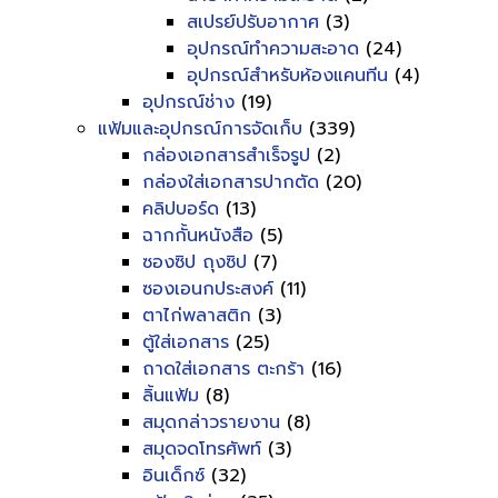
สเปรย์ปรับอากาศ
(3)
อุปกรณ์ทำความสะอาด
(24)
อุปกรณ์สำหรับห้องแคนทีน
(4)
อุปกรณ์ช่าง
(19)
แฟ้มและอุปกรณ์การจัดเก็บ
(339)
กล่องเอกสารสำเร็จรูป
(2)
กล่องใส่เอกสารปากตัด
(20)
คลิปบอร์ด
(13)
ฉากกั้นหนังสือ
(5)
ซองซิป ถุงซิป
(7)
ซองเอนกประสงค์
(11)
ตาไก่พลาสติก
(3)
ตู้ใส่เอกสาร
(25)
ถาดใส่เอกสาร ตะกร้า
(16)
ลิ้นแฟ้ม
(8)
สมุดกล่าวรายงาน
(8)
สมุดจดโทรศัพท์
(3)
อินเด็กซ์
(32)