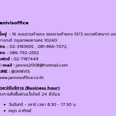
chosen
on
the
product
janivisoffice
page
ี่อยู่ :
16 ถนนรามคำแหง ซอยรามคำแหง 51/3 แขวงหัวหมาก เข
บางกะปิ กรุงเทพมหานคร 10240
โทร. :
02-3183655 , 081-866-7072,
โทร. :
086-792-2552
แฟกซ์ :
02-7187449
E-mail :
janivis2008@hotmail.com
LINE :
@JANIVIS
www.janivisoffice.co.th
เวลาให้บริการ (Business hour)
ับการสั่งซื้อผ่านเว็บไซต์ 24 ชั่วโมง
วันจันทร์ - เสาร์ เวลา 8.30 - 17.30 น.
หยุด อาทิตย์