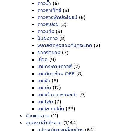
กาวน้ำ
(6)
กาวลาเท็กซ์
(3)
กาวสารพัดประโยชน์
(6)
กาวสเปรย์
(2)
กาวแท่ง
(9)
ปืนยิงกาว
(8)
พลาสติกห่อของกันกระแทก
(2)
ยางรัดของ
(3)
เชื่อก
(9)
เทปกระดาษกาวสี
(2)
เทปติดกล่อง OPP
(8)
เทปผ้า
(8)
เทปย่น
(12)
เทปเยื่อกาวสองหน้า
(9)
เทปโฟม
(7)
เทปใส เทปขุ่น
(33)
บ้านและสวน
(11)
อุปกรณ์สำนักงาน
(1,144)
อุปกรณ์การเคลือบบัตร
(64)