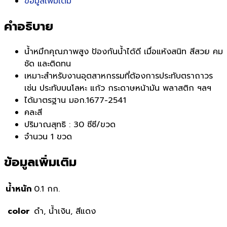
ข้อมูลเพิ่มเติม
คำอธิบาย
น้ำหมึกคุณภาพสูง ป้องกันน้ำได้ดี เมื่อแห้งสนิท สีสวย คม
ชัด และติดทน
เหมาะสำหรับงานอุตสาหกรรมที่ต้องการประทับตราถาวร
เช่น ประทับบนโลหะ แก้ว กระดาษหน้ามัน พลาสติก ฯลฯ
ได้มาตรฐาน มอก.1677-2541
คละสี
ปริมาณสุทธิ : 30 ซีซี/ขวด
จำนวน 1 ขวด
ข้อมูลเพิ่มเติม
น้ำหนัก
0.1 กก.
color
ดำ, น้ำเงิน, สีแดง