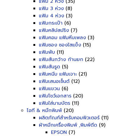
แฟ้ม 2 ห่วง
(35)
แฟ้ม 3 ห่วง
(8)
แฟ้ม 4 ห่วง
(3)
แฟ้มกระเป๋า
(6)
แฟ้มคลิปสปริง
(7)
แฟ้มคอม แฟ้มหีบเพลง
(3)
แฟ้มซอง ซองใสแข็ง
(15)
แฟ้มพับ
(11)
แฟ้มสันกว้าง ก้านยก
(22)
แฟ้มสันรูด
(5)
แฟ้มหนีบ แฟ้มเจาะ
(21)
แฟ้มเสนอเซ็นต์
(12)
แฟ้มแขวน
(6)
แฟ้มโชว์เอกสาร
(20)
แฟ้มใส่นามบัตร
(11)
ไอที & หมึกพิมพ์
(20)
ผลิตภัณฑ์สำหรับคอมพิวเตอร์
(11)
ผ้าหมึกเครื่องพิมพ์ ,พิมพ์ดีด
(9)
EPSON
(7)