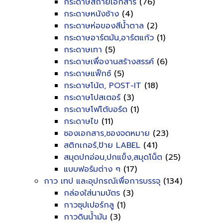
กระดาษสีถ่ายเอกสาร
(76)
กระดาษหนังช้าง
(4)
กระดาษห่อของสีน้ำตาล
(2)
กระดาษอาร์ตมัน,อาร์ตแก้ว
(1)
กระดาษเทา
(5)
กระดาษเพื่องานสร้างสรรค์
(6)
กระดาษแฟ็กซ์
(5)
กระดาษโน้ต, POST-IT
(18)
กระดาษโปสเตอร์
(3)
กระดาษโฟโต้บอร์ด
(1)
กระดาษไข
(11)
ซองเอกสาร,ซองจดหมาย
(23)
สติกเกอร์,ป้าย LABEL
(41)
สมุดปกอ่อน,ปกแข็ง,สมุดโน็ต
(25)
แบบฟอร์มต่าง ๆ
(17)
กาว เทป และอุปกรณ์เพื่อการบรรจุ
(134)
กล่องใส่นามบัตร
(3)
กาวซุปเปอร์กลู
(1)
กาวดินน้ำมัน
(3)