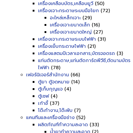
เครื่องเคลือบบัตร,เคลือบยูวี
(50)
เครื่องเจาะกระดาษระบบมือโยก
(72)
อะไหล่เหล็กเจาะ
(29)
เครื่องเจาะขนาดเล็ก
(16)
เครื่องเจาะขนาดใหญ่
(27)
เครื่องเจาะกระดาษระบบไฟฟ้า
(31)
เครื่องเย็บกระดาษไฟฟ้า
(21)
เครื่องแสตมป์เวลาเอกสาร,บัตรจอดรถ
(3)
แท่นตัดกระดาษ,แท่นตัดการ์ดพีวีซี,ตัดนามบัตร
ไฟฟ้า
(78)
เฟอร์นิเจอร์สำนักงาน
(66)
ตู้ยา ตู้จดหมาย
(14)
ตู้เก็บกุญแจ
(4)
ตู้เซฟ
(4)
เก้าอี้
(37)
โต๊ะทำงาน,โต๊ะพับ
(7)
แคนทีนและเครื่องมือช่าง
(52)
ผลิตภัณฑ์ทำความสะอาด
(33)
น้ำยาทำความสะอาด
(2)