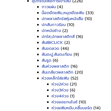
อุปกรณ์เพื่อการเข้าเล่ม
(226)
กาวแผ่น
(4)
น็อดยึดแฟ้ม,หมุดยึดแฟ้ม
(33)
ปกพลาสติกใสหุ้มหนังสือ
(10)
ปกสันกาวร้อน
(10)
ปกหนังช้าง
(2)
ปกใส,ปกพลาสติกสี
(16)
สันIBICLICK
(2)
สันขดลวด
(46)
สันตะปู,สันตะเกียบ
(9)
สันรูด
(6)
สันห่วงพลาสติก
(16)
สันเกลียวพลาสติก
(20)
ห่วงเหล็กใส่แฟ้ม
(52)
ห่วง2ห่วง
(21)
ห่วง3ห่วง
(6)
ห่วง4ห่วง
(1)
ห่วงออแกนไนซ์
(10)
ห่วงแฟ้มหนีบ,คลิ๊บบอร์ด
(14)