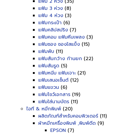
แฟ้ม 2 ห่วง
(35)
แฟ้ม 3 ห่วง
(8)
แฟ้ม 4 ห่วง
(3)
แฟ้มกระเป๋า
(6)
แฟ้มคลิปสปริง
(7)
แฟ้มคอม แฟ้มหีบเพลง
(3)
แฟ้มซอง ซองใสแข็ง
(15)
แฟ้มพับ
(11)
แฟ้มสันกว้าง ก้านยก
(22)
แฟ้มสันรูด
(5)
แฟ้มหนีบ แฟ้มเจาะ
(21)
แฟ้มเสนอเซ็นต์
(12)
แฟ้มแขวน
(6)
แฟ้มโชว์เอกสาร
(19)
แฟ้มใส่นามบัตร
(11)
ไอที & หมึกพิมพ์
(20)
ผลิตภัณฑ์สำหรับคอมพิวเตอร์
(11)
ผ้าหมึกเครื่องพิมพ์ ,พิมพ์ดีด
(9)
EPSON
(7)