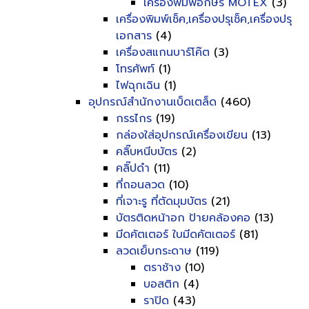
เครื่องพิมพ์อักษร MOTEX
(3)
เครื่องพิมพ์เช็ค,เครื่องปรุเช็ค,เครื่องปรุ
เอกสาร
(4)
เครื่องสแกนบาร์โค๊ต
(3)
โทรศัพท์
(1)
ไฟฉุกเฉิน
(1)
อุปกรณ์สำนักงานเบ็ดเตล็ด
(460)
กรรไกร
(19)
กล่องใส่อุปกรณ์เครื่องเขียน
(13)
คลิ๊บหนีบบัตร
(2)
คลิ๊ปดำ
(11)
ที่ถอนลวด
(10)
ที่เจาะรู ที่ตัดมุมบัตร
(21)
บัตรติดหน้าอก ป้ายคล้องคอ
(13)
มีดคัตเตอร์ ใบมีดคัตเตอร์
(81)
ลวดเย็บกระดาษ
(119)
ตราช้าง
(10)
บอสติก
(4)
ราปิด
(43)