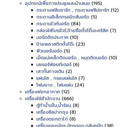
อุปกรณ์เพื่อการประชุมและนำเสนอ
(195)
กระดานฟลิบชาร์ท , กระดาษฟลิปชาร์ท
(12)
กระดานอิเล็กทรอนิกส์บอร์ด
(5)
กระดานไวท์บอร์ด
(84)
กล่องใส่โบรชัวร์,ป้ายชื่อตั้งโต๊ะอะคริลิค
(7)
บอร์ดติดประกาศ
(10)
ป้ายพลาสติกตั้งโต๊ะ
(23)
ฟิวเจอร์บอร์ด
(5)
เม็ดแม่เหล็กติดบอร์ด , หมุดติดบอร์ด
(10)
เลเซอร์พ้อยท์เตอร์
(6)
เสากั้นทางเดิน
(2)
แผ่นใส , กรอบแผ่นใส
(7)
โฟมยาง , โฟมแผ่น
(24)
เครื่องฟอกอากาศ
(12)
เครื่องใช้สำนักงาน
(666)
ตู้ทำน้ำเย็น,น้ำร้อน
(8)
เครื่องซีลปากถุง
(8)
เครื่องตอกตาไก่
(8)
เครื่องตอกบัตร,บัตรตอก,ตลับหมึก
(38)