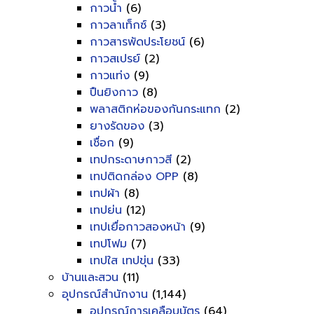
กาวน้ำ
(6)
กาวลาเท็กซ์
(3)
กาวสารพัดประโยชน์
(6)
กาวสเปรย์
(2)
กาวแท่ง
(9)
ปืนยิงกาว
(8)
พลาสติกห่อของกันกระแทก
(2)
ยางรัดของ
(3)
เชื่อก
(9)
เทปกระดาษกาวสี
(2)
เทปติดกล่อง OPP
(8)
เทปผ้า
(8)
เทปย่น
(12)
เทปเยื่อกาวสองหน้า
(9)
เทปโฟม
(7)
เทปใส เทปขุ่น
(33)
บ้านและสวน
(11)
อุปกรณ์สำนักงาน
(1,144)
อุปกรณ์การเคลือบบัตร
(64)