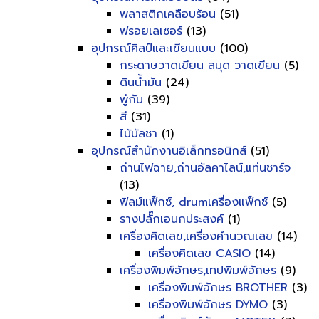
พลาสติกเคลือบร้อน
(51)
ฟรอยเลเซอร์
(13)
อุปกรณ์ศิลป์และเขียนแบบ
(100)
กระดาษวาดเขียน สมุด วาดเขียน
(5)
ดินน้ำมัน
(24)
พู่กัน
(39)
สี
(31)
ไม้บัลชา
(1)
อุปกรณ์สำนักงานอิเล็กทรอนิกส์
(51)
ถ่านไฟฉาย,ถ่านอัลคาไลน์,แท่นชาร์จ
(13)
ฟิลม์แฟ็กซ์, drumเครื่องแฟ็กซ์
(5)
รางปลั๊กเอนกประสงค์
(1)
เครื่องคิดเลข,เครื่องคำนวณเลข
(14)
เครื่องคิดเลข CASIO
(14)
เครื่องพิมพ์อักษร,เทปพิมพ์อักษร
(9)
เครื่องพิมพ์อักษร BROTHER
(3)
เครื่องพิมพ์อักษร DYMO
(3)