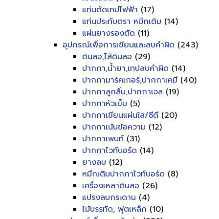
แท่นตัดเทปไฟฟ้า
(17)
แท่นประทับตรา หมึกเติม
(14)
แผ่นยางรองตัด
(11)
อุปกรณ์เพื่อการเขียนและลบคำผิด
(243)
ดินสอ,ไส้ดินสอ
(29)
ปากกา,น้ำยา,เทปลบคำผิด
(14)
ปากกามาร์คเกอร์,ปากกาเคมี
(40)
ปากกาลูกลื่น,ปากกาเจล
(19)
ปากกาหัวเข็ม
(5)
ปากกาเขียนแผ่นใส/ซีดี
(20)
ปากกาเน้นข้อความ
(12)
ปากกาเพนท์
(31)
ปากกาไวท์บอร์ด
(14)
ยางลบ
(12)
หมึกเติมปากกาไวท์บอร์ด
(8)
เครื่องเหลาดินสอ
(26)
แปรงลบกระดาน
(4)
ไม้บรรทัด, ฟุตเหล็ก
(10)