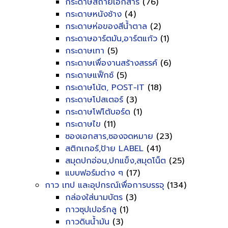
กระดาษสีถ่ายเอกสาร
(76)
กระดาษหนังช้าง
(4)
กระดาษห่อของสีน้ำตาล
(2)
กระดาษอาร์ตมัน,อาร์ตแก้ว
(1)
กระดาษเทา
(5)
กระดาษเพื่องานสร้างสรรค์
(6)
กระดาษแฟ็กซ์
(5)
กระดาษโน้ต, POST-IT
(18)
กระดาษโปสเตอร์
(3)
กระดาษโฟโต้บอร์ด
(1)
กระดาษไข
(11)
ซองเอกสาร,ซองจดหมาย
(23)
สติกเกอร์,ป้าย LABEL
(41)
สมุดปกอ่อน,ปกแข็ง,สมุดโน็ต
(25)
แบบฟอร์มต่าง ๆ
(17)
กาว เทป และอุปกรณ์เพื่อการบรรจุ
(134)
กล่องใส่นามบัตร
(3)
กาวซุปเปอร์กลู
(1)
กาวดินน้ำมัน
(3)