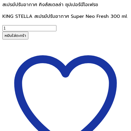
สเปรย์ปรับอากาศ คิงส์สเตลล่า ซุปเปอร์นีโอเฟรช
KING STELLA สเปรย์ปรับอากาศ Super Neo Fresh 300 ml.
จำนวน
ส
หยิบใส่ตะกร้า
เปรย์
ปรับ
อากาศ
คิง
ส์ส
เต
ลล่า
ซุปเปอร์
นี
โอ
เฟรช
ชิ้น