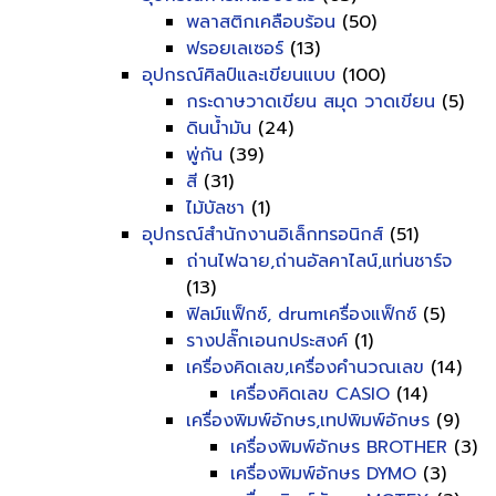
พลาสติกเคลือบร้อน
(50)
ฟรอยเลเซอร์
(13)
อุปกรณ์ศิลป์และเขียนแบบ
(100)
กระดาษวาดเขียน สมุด วาดเขียน
(5)
ดินน้ำมัน
(24)
พู่กัน
(39)
สี
(31)
ไม้บัลชา
(1)
อุปกรณ์สำนักงานอิเล็กทรอนิกส์
(51)
ถ่านไฟฉาย,ถ่านอัลคาไลน์,แท่นชาร์จ
(13)
ฟิลม์แฟ็กซ์, drumเครื่องแฟ็กซ์
(5)
รางปลั๊กเอนกประสงค์
(1)
เครื่องคิดเลข,เครื่องคำนวณเลข
(14)
เครื่องคิดเลข CASIO
(14)
เครื่องพิมพ์อักษร,เทปพิมพ์อักษร
(9)
เครื่องพิมพ์อักษร BROTHER
(3)
เครื่องพิมพ์อักษร DYMO
(3)