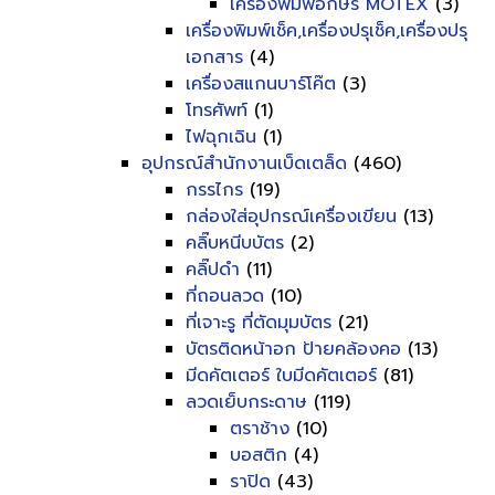
เครื่องพิมพ์อักษร MOTEX
(3)
เครื่องพิมพ์เช็ค,เครื่องปรุเช็ค,เครื่องปรุ
เอกสาร
(4)
เครื่องสแกนบาร์โค๊ต
(3)
โทรศัพท์
(1)
ไฟฉุกเฉิน
(1)
อุปกรณ์สำนักงานเบ็ดเตล็ด
(460)
กรรไกร
(19)
กล่องใส่อุปกรณ์เครื่องเขียน
(13)
คลิ๊บหนีบบัตร
(2)
คลิ๊ปดำ
(11)
ที่ถอนลวด
(10)
ที่เจาะรู ที่ตัดมุมบัตร
(21)
บัตรติดหน้าอก ป้ายคล้องคอ
(13)
มีดคัตเตอร์ ใบมีดคัตเตอร์
(81)
ลวดเย็บกระดาษ
(119)
ตราช้าง
(10)
บอสติก
(4)
ราปิด
(43)