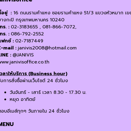
ี่อยู่ :
16 ถนนรามคำแหง ซอยรามคำแหง 51/3 แขวงหัวหมาก เข
บางกะปิ กรุงเทพมหานคร 10240
โทร. :
02-3183655 , 081-866-7072,
โทร. :
086-792-2552
แฟกซ์ :
02-7187449
E-mail :
janivis2008@hotmail.com
LINE :
@JANIVIS
www.janivisoffice.co.th
เวลาให้บริการ (Business hour)
ับการสั่งซื้อผ่านเว็บไซต์ 24 ชั่วโมง
วันจันทร์ - เสาร์ เวลา 8.30 - 17.30 น.
หยุด อาทิตย์
ตอบอีเมล์ทุกๆ วันภายใน 24 ชั่วโมง
MENU