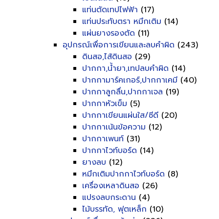
แท่นตัดเทปไฟฟ้า
(17)
แท่นประทับตรา หมึกเติม
(14)
แผ่นยางรองตัด
(11)
อุปกรณ์เพื่อการเขียนและลบคำผิด
(243)
ดินสอ,ไส้ดินสอ
(29)
ปากกา,น้ำยา,เทปลบคำผิด
(14)
ปากกามาร์คเกอร์,ปากกาเคมี
(40)
ปากกาลูกลื่น,ปากกาเจล
(19)
ปากกาหัวเข็ม
(5)
ปากกาเขียนแผ่นใส/ซีดี
(20)
ปากกาเน้นข้อความ
(12)
ปากกาเพนท์
(31)
ปากกาไวท์บอร์ด
(14)
ยางลบ
(12)
หมึกเติมปากกาไวท์บอร์ด
(8)
เครื่องเหลาดินสอ
(26)
แปรงลบกระดาน
(4)
ไม้บรรทัด, ฟุตเหล็ก
(10)