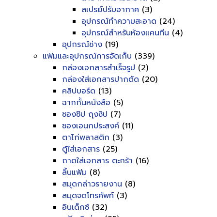
สเปรย์ปรับอากาศ
(3)
อุปกรณ์ทำความสะอาด
(24)
อุปกรณ์สำหรับห้องแคนทีน
(4)
อุปกรณ์ช่าง
(19)
แฟ้มและอุปกรณ์การจัดเก็บ
(339)
กล่องเอกสารสำเร็จรูป
(2)
กล่องใส่เอกสารปากตัด
(20)
คลิปบอร์ด
(13)
ฉากกั้นหนังสือ
(5)
ซองซิป ถุงซิป
(7)
ซองเอนกประสงค์
(11)
ตาไก่พลาสติก
(3)
ตู้ใส่เอกสาร
(25)
ถาดใส่เอกสาร ตะกร้า
(16)
ลิ้นแฟ้ม
(8)
สมุดกล่าวรายงาน
(8)
สมุดจดโทรศัพท์
(3)
อินเด็กซ์
(32)