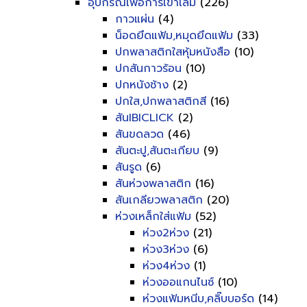
อุปกรณ์เพื่อการเข้าเล่ม
(226)
กาวแผ่น
(4)
น็อดยึดแฟ้ม,หมุดยึดแฟ้ม
(33)
ปกพลาสติกใสหุ้มหนังสือ
(10)
ปกสันกาวร้อน
(10)
ปกหนังช้าง
(2)
ปกใส,ปกพลาสติกสี
(16)
สันIBICLICK
(2)
สันขดลวด
(46)
สันตะปู,สันตะเกียบ
(9)
สันรูด
(6)
สันห่วงพลาสติก
(16)
สันเกลียวพลาสติก
(20)
ห่วงเหล็กใส่แฟ้ม
(52)
ห่วง2ห่วง
(21)
ห่วง3ห่วง
(6)
ห่วง4ห่วง
(1)
ห่วงออแกนไนซ์
(10)
ห่วงแฟ้มหนีบ,คลิ๊บบอร์ด
(14)