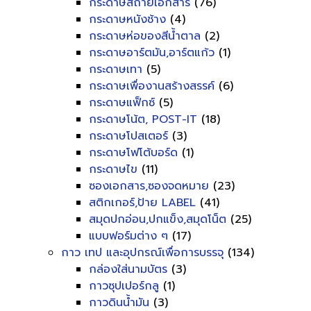
กระดาษสีถ่ายเอกสาร
(76)
กระดาษหนังช้าง
(4)
กระดาษห่อของสีน้ำตาล
(2)
กระดาษอาร์ตมัน,อาร์ตแก้ว
(1)
กระดาษเทา
(5)
กระดาษเพื่องานสร้างสรรค์
(6)
กระดาษแฟ็กซ์
(5)
กระดาษโน้ต, POST-IT
(18)
กระดาษโปสเตอร์
(3)
กระดาษโฟโต้บอร์ด
(1)
กระดาษไข
(11)
ซองเอกสาร,ซองจดหมาย
(23)
สติกเกอร์,ป้าย LABEL
(41)
สมุดปกอ่อน,ปกแข็ง,สมุดโน็ต
(25)
แบบฟอร์มต่าง ๆ
(17)
กาว เทป และอุปกรณ์เพื่อการบรรจุ
(134)
กล่องใส่นามบัตร
(3)
กาวซุปเปอร์กลู
(1)
กาวดินน้ำมัน
(3)