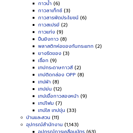
กาวน้ำ
(6)
กาวลาเท็กซ์
(3)
กาวสารพัดประโยชน์
(6)
กาวสเปรย์
(2)
กาวแท่ง
(9)
ปืนยิงกาว
(8)
พลาสติกห่อของกันกระแทก
(2)
ยางรัดของ
(3)
เชื่อก
(9)
เทปกระดาษกาวสี
(2)
เทปติดกล่อง OPP
(8)
เทปผ้า
(8)
เทปย่น
(12)
เทปเยื่อกาวสองหน้า
(9)
เทปโฟม
(7)
เทปใส เทปขุ่น
(33)
บ้านและสวน
(11)
อุปกรณ์สำนักงาน
(1,143)
อุปกรณ์การเคลือบบัตร
(63)