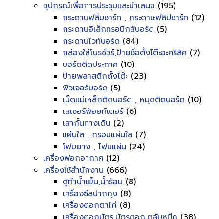
อุปกรณ์เพื่อการประชุมและนำเสนอ
(195)
กระดานฟลิบชาร์ท , กระดาษฟลิปชาร์ท
(12)
กระดานอิเล็กทรอนิกส์บอร์ด
(5)
กระดานไวท์บอร์ด
(84)
กล่องใส่โบรชัวร์,ป้ายชื่อตั้งโต๊ะอะคริลิค
(7)
บอร์ดติดประกาศ
(10)
ป้ายพลาสติกตั้งโต๊ะ
(23)
ฟิวเจอร์บอร์ด
(5)
เม็ดแม่เหล็กติดบอร์ด , หมุดติดบอร์ด
(10)
เลเซอร์พ้อยท์เตอร์
(6)
เสากั้นทางเดิน
(2)
แผ่นใส , กรอบแผ่นใส
(7)
โฟมยาง , โฟมแผ่น
(24)
เครื่องฟอกอากาศ
(12)
เครื่องใช้สำนักงาน
(666)
ตู้ทำน้ำเย็น,น้ำร้อน
(8)
เครื่องซีลปากถุง
(8)
เครื่องตอกตาไก่
(8)
เครื่องตอกบัตร,บัตรตอก,ตลับหมึก
(38)