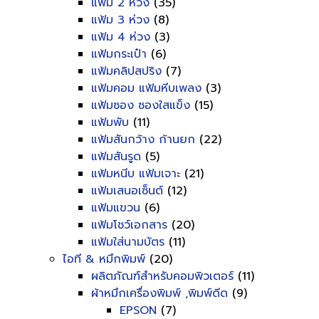
แฟ้ม 2 ห่วง
(35)
แฟ้ม 3 ห่วง
(8)
แฟ้ม 4 ห่วง
(3)
แฟ้มกระเป๋า
(6)
แฟ้มคลิปสปริง
(7)
แฟ้มคอม แฟ้มหีบเพลง
(3)
แฟ้มซอง ซองใสแข็ง
(15)
แฟ้มพับ
(11)
แฟ้มสันกว้าง ก้านยก
(22)
แฟ้มสันรูด
(5)
แฟ้มหนีบ แฟ้มเจาะ
(21)
แฟ้มเสนอเซ็นต์
(12)
แฟ้มแขวน
(6)
แฟ้มโชว์เอกสาร
(20)
แฟ้มใส่นามบัตร
(11)
ไอที & หมึกพิมพ์
(20)
ผลิตภัณฑ์สำหรับคอมพิวเตอร์
(11)
ผ้าหมึกเครื่องพิมพ์ ,พิมพ์ดีด
(9)
EPSON
(7)