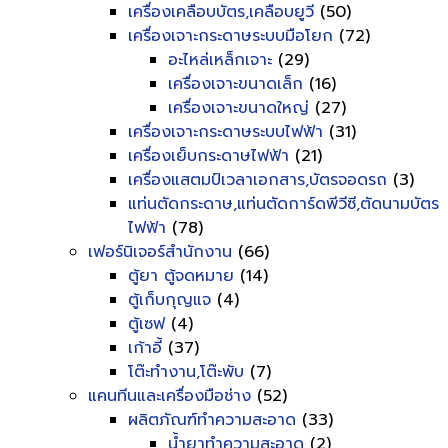
เครื่องเคลือบบัตร,เคลือบยูวี
(50)
เครื่องเจาะกระดาษระบบมือโยก
(72)
อะไหล่เหล็กเจาะ
(29)
เครื่องเจาะขนาดเล็ก
(16)
เครื่องเจาะขนาดใหญ่
(27)
เครื่องเจาะกระดาษระบบไฟฟ้า
(31)
เครื่องเย็บกระดาษไฟฟ้า
(21)
เครื่องแสตมป์เวลาเอกสาร,บัตรจอดรถ
(3)
แท่นตัดกระดาษ,แท่นตัดการ์ดพีวีซี,ตัดนามบัตร
ไฟฟ้า
(78)
เฟอร์นิเจอร์สำนักงาน
(66)
ตู้ยา ตู้จดหมาย
(14)
ตู้เก็บกุญแจ
(4)
ตู้เซฟ
(4)
เก้าอี้
(37)
โต๊ะทำงาน,โต๊ะพับ
(7)
แคนทีนและเครื่องมือช่าง
(52)
ผลิตภัณฑ์ทำความสะอาด
(33)
น้ำยาทำความสะอาด
(2)