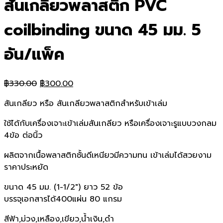
สันเกลียวพลาสติก PVC
coilbinding ขนาด 45 มม. 5
อัน/แพ็ค
Original
Current
฿
330.00
฿
300.00
price
price
สันเกลียว หรือ สันเกลียวพลาสติกสำหรับเข้าเล่ม
was:
is:
฿330.00.
฿300.00.
ใช้ได้กับเครื่องเจาะเข้าเล่มสันเกลียว หรือเครื่องเจาะรูแบบวงกลม
4ข้อ ต่อนิ้ว
ผลิตจากเนื้อพลาสติกชั้นดีเหนียวมีความทน เข้าเล่มได้สวยงาม
ราคาประหยัด
ขนาด 45 มม. (1-1/2″) ยาว 52 ข้อ
บรรจุเอกสารได้400แผ่น 80 แกรม
สีฟ้า,ม่วง,เหลือง,เขียว,น้ำเงิน,ดำ