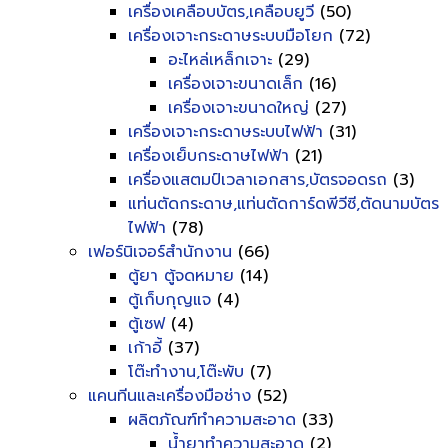
เครื่องเคลือบบัตร,เคลือบยูวี
(50)
เครื่องเจาะกระดาษระบบมือโยก
(72)
อะไหล่เหล็กเจาะ
(29)
เครื่องเจาะขนาดเล็ก
(16)
เครื่องเจาะขนาดใหญ่
(27)
เครื่องเจาะกระดาษระบบไฟฟ้า
(31)
เครื่องเย็บกระดาษไฟฟ้า
(21)
เครื่องแสตมป์เวลาเอกสาร,บัตรจอดรถ
(3)
แท่นตัดกระดาษ,แท่นตัดการ์ดพีวีซี,ตัดนามบัตร
ไฟฟ้า
(78)
เฟอร์นิเจอร์สำนักงาน
(66)
ตู้ยา ตู้จดหมาย
(14)
ตู้เก็บกุญแจ
(4)
ตู้เซฟ
(4)
เก้าอี้
(37)
โต๊ะทำงาน,โต๊ะพับ
(7)
แคนทีนและเครื่องมือช่าง
(52)
ผลิตภัณฑ์ทำความสะอาด
(33)
น้ำยาทำความสะอาด
(2)