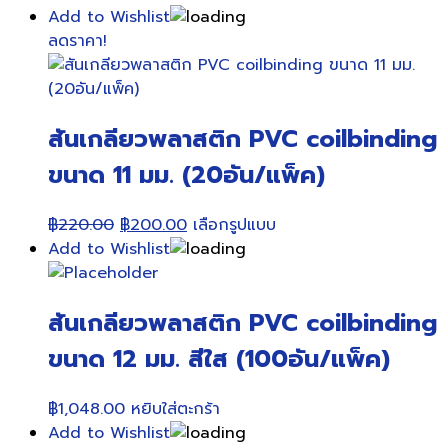
Add to Wishlist
ลดราคา!
สันเกลียวพลาสติก PVC coilbinding
ขนาด 11 มม. (20อัน/แพ็ค)
Original
Current
This
฿
220.00
฿
200.00
เลือกรูปแบบ
price
price
product
Add to Wishlist
was:
is:
has
฿220.00.
฿200.00.
multiple
สันเกลียวพลาสติก PVC coilbinding
variants.
The
ขนาด 12 มม. สีใส (100อัน/แพ็ค)
options
may
฿
1,048.00
หยิบใส่ตะกร้า
be
Add to Wishlist
chosen