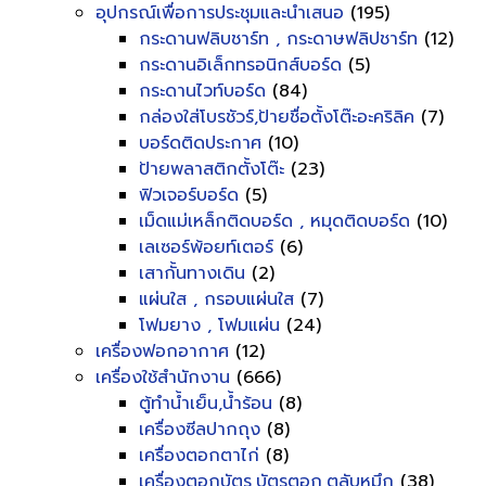
อุปกรณ์เพื่อการประชุมและนำเสนอ
(195)
กระดานฟลิบชาร์ท , กระดาษฟลิปชาร์ท
(12)
กระดานอิเล็กทรอนิกส์บอร์ด
(5)
กระดานไวท์บอร์ด
(84)
กล่องใส่โบรชัวร์,ป้ายชื่อตั้งโต๊ะอะคริลิค
(7)
บอร์ดติดประกาศ
(10)
ป้ายพลาสติกตั้งโต๊ะ
(23)
ฟิวเจอร์บอร์ด
(5)
เม็ดแม่เหล็กติดบอร์ด , หมุดติดบอร์ด
(10)
เลเซอร์พ้อยท์เตอร์
(6)
เสากั้นทางเดิน
(2)
แผ่นใส , กรอบแผ่นใส
(7)
โฟมยาง , โฟมแผ่น
(24)
เครื่องฟอกอากาศ
(12)
เครื่องใช้สำนักงาน
(666)
ตู้ทำน้ำเย็น,น้ำร้อน
(8)
เครื่องซีลปากถุง
(8)
เครื่องตอกตาไก่
(8)
เครื่องตอกบัตร,บัตรตอก,ตลับหมึก
(38)