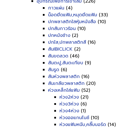
อุปกรณ์เพื่อการเข้าเล่ม
(226)
กาวแผ่น
(4)
น็อดยึดแฟ้ม,หมุดยึดแฟ้ม
(33)
ปกพลาสติกใสหุ้มหนังสือ
(10)
ปกสันกาวร้อน
(10)
ปกหนังช้าง
(2)
ปกใส,ปกพลาสติกสี
(16)
สันIBICLICK
(2)
สันขดลวด
(46)
สันตะปู,สันตะเกียบ
(9)
สันรูด
(6)
สันห่วงพลาสติก
(16)
สันเกลียวพลาสติก
(20)
ห่วงเหล็กใส่แฟ้ม
(52)
ห่วง2ห่วง
(21)
ห่วง3ห่วง
(6)
ห่วง4ห่วง
(1)
ห่วงออแกนไนซ์
(10)
ห่วงแฟ้มหนีบ,คลิ๊บบอร์ด
(14)