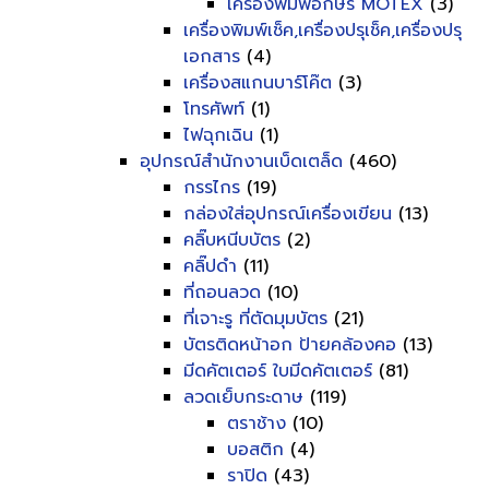
เครื่องพิมพ์อักษร MOTEX
(3)
เครื่องพิมพ์เช็ค,เครื่องปรุเช็ค,เครื่องปรุ
เอกสาร
(4)
เครื่องสแกนบาร์โค๊ต
(3)
โทรศัพท์
(1)
ไฟฉุกเฉิน
(1)
อุปกรณ์สำนักงานเบ็ดเตล็ด
(460)
กรรไกร
(19)
กล่องใส่อุปกรณ์เครื่องเขียน
(13)
คลิ๊บหนีบบัตร
(2)
คลิ๊ปดำ
(11)
ที่ถอนลวด
(10)
ที่เจาะรู ที่ตัดมุมบัตร
(21)
บัตรติดหน้าอก ป้ายคล้องคอ
(13)
มีดคัตเตอร์ ใบมีดคัตเตอร์
(81)
ลวดเย็บกระดาษ
(119)
ตราช้าง
(10)
บอสติก
(4)
ราปิด
(43)