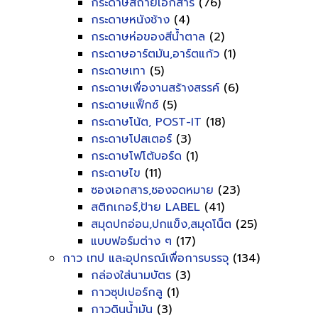
กระดาษสีถ่ายเอกสาร
(76)
กระดาษหนังช้าง
(4)
กระดาษห่อของสีน้ำตาล
(2)
กระดาษอาร์ตมัน,อาร์ตแก้ว
(1)
กระดาษเทา
(5)
กระดาษเพื่องานสร้างสรรค์
(6)
กระดาษแฟ็กซ์
(5)
กระดาษโน้ต, POST-IT
(18)
กระดาษโปสเตอร์
(3)
กระดาษโฟโต้บอร์ด
(1)
กระดาษไข
(11)
ซองเอกสาร,ซองจดหมาย
(23)
สติกเกอร์,ป้าย LABEL
(41)
สมุดปกอ่อน,ปกแข็ง,สมุดโน็ต
(25)
แบบฟอร์มต่าง ๆ
(17)
กาว เทป และอุปกรณ์เพื่อการบรรจุ
(134)
กล่องใส่นามบัตร
(3)
กาวซุปเปอร์กลู
(1)
กาวดินน้ำมัน
(3)