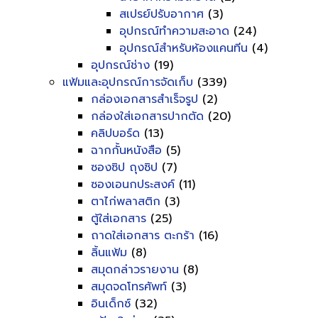
สเปรย์ปรับอากาศ
(3)
อุปกรณ์ทำความสะอาด
(24)
อุปกรณ์สำหรับห้องแคนทีน
(4)
อุปกรณ์ช่าง
(19)
แฟ้มและอุปกรณ์การจัดเก็บ
(339)
กล่องเอกสารสำเร็จรูป
(2)
กล่องใส่เอกสารปากตัด
(20)
คลิปบอร์ด
(13)
ฉากกั้นหนังสือ
(5)
ซองซิป ถุงซิป
(7)
ซองเอนกประสงค์
(11)
ตาไก่พลาสติก
(3)
ตู้ใส่เอกสาร
(25)
ถาดใส่เอกสาร ตะกร้า
(16)
ลิ้นแฟ้ม
(8)
สมุดกล่าวรายงาน
(8)
สมุดจดโทรศัพท์
(3)
อินเด็กซ์
(32)