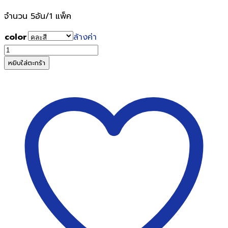
จำนวน 5อัน/1 แพ็ค
color
ล้างค่า
จำนวน
สัน
หยิบใส่ตะกร้า
เกลียว
พลาสติก
PVC
coilbinding
ขนาด
45
มม.
5
อัน/
แพ็ค
ชิ้น