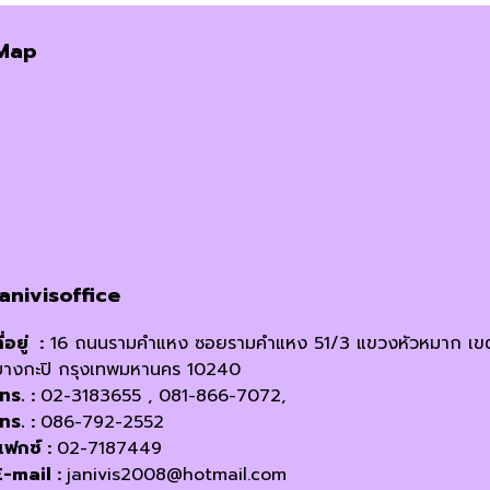
the
was:
is:
product
Map
฿320.00.
฿280.00.
page
janivisoffice
ี่อยู่ :
16 ถนนรามคำแหง ซอยรามคำแหง 51/3 แขวงหัวหมาก เข
บางกะปิ กรุงเทพมหานคร 10240
โทร. :
02-3183655 , 081-866-7072,
โทร. :
086-792-2552
แฟกซ์ :
02-7187449
E-mail :
janivis2008@hotmail.com