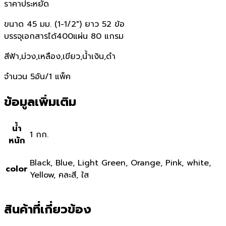
ราคาประหยัด
ขนาด 45 มม. (1-1/2″) ยาว 52 ข้อ
บรรจุเอกสารได้400แผ่น 80 แกรม
สีฟ้า,ม่วง,เหลือง,เขียว,น้ำเงิน,ดำ
จำนวน 5อัน/1 แพ็ค
ข้อมูลเพิ่มเติม
น้ำ
1 กก.
หนัก
Black, Blue, Light Green, Orange, Pink, white,
color
Yellow, คละสี, ใส
สินค้าที่เกี่ยวข้อง