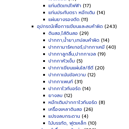
แท่นตัดเทปไฟฟ้า
(17)
แท่นประทับตรา หมึกเติม
(14)
แผ่นยางรองตัด
(11)
อุปกรณ์เพื่อการเขียนและลบคำผิด
(243)
ดินสอ,ไส้ดินสอ
(29)
ปากกา,น้ำยา,เทปลบคำผิด
(14)
ปากกามาร์คเกอร์,ปากกาเคมี
(40)
ปากกาลูกลื่น,ปากกาเจล
(19)
ปากกาหัวเข็ม
(5)
ปากกาเขียนแผ่นใส/ซีดี
(20)
ปากกาเน้นข้อความ
(12)
ปากกาเพนท์
(31)
ปากกาไวท์บอร์ด
(14)
ยางลบ
(12)
หมึกเติมปากกาไวท์บอร์ด
(8)
เครื่องเหลาดินสอ
(26)
แปรงลบกระดาน
(4)
ไม้บรรทัด, ฟุตเหล็ก
(10)