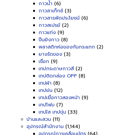
กาวน้ำ
(6)
กาวลาเท็กซ์
(3)
กาวสารพัดประโยชน์
(6)
กาวสเปรย์
(2)
กาวแท่ง
(9)
ปืนยิงกาว
(8)
พลาสติกห่อของกันกระแทก
(2)
ยางรัดของ
(3)
เชื่อก
(9)
เทปกระดาษกาวสี
(2)
เทปติดกล่อง OPP
(8)
เทปผ้า
(8)
เทปย่น
(12)
เทปเยื่อกาวสองหน้า
(9)
เทปโฟม
(7)
เทปใส เทปขุ่น
(33)
บ้านและสวน
(11)
อุปกรณ์สำนักงาน
(1,144)
อุปกรณ์การเคลือบบัตร
(64)