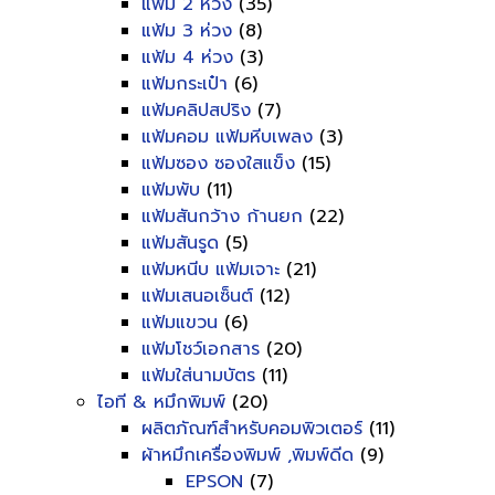
แฟ้ม 2 ห่วง
(35)
แฟ้ม 3 ห่วง
(8)
แฟ้ม 4 ห่วง
(3)
แฟ้มกระเป๋า
(6)
แฟ้มคลิปสปริง
(7)
แฟ้มคอม แฟ้มหีบเพลง
(3)
แฟ้มซอง ซองใสแข็ง
(15)
แฟ้มพับ
(11)
แฟ้มสันกว้าง ก้านยก
(22)
แฟ้มสันรูด
(5)
แฟ้มหนีบ แฟ้มเจาะ
(21)
แฟ้มเสนอเซ็นต์
(12)
แฟ้มแขวน
(6)
แฟ้มโชว์เอกสาร
(20)
แฟ้มใส่นามบัตร
(11)
ไอที & หมึกพิมพ์
(20)
ผลิตภัณฑ์สำหรับคอมพิวเตอร์
(11)
ผ้าหมึกเครื่องพิมพ์ ,พิมพ์ดีด
(9)
EPSON
(7)