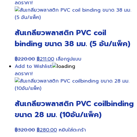
ลดราคา!
on
the
product
page
สันเกลียวพลาสติก PVC coil
binding ขนาด 38 มม. (5 อัน/แพ็ค)
Original
Current
This
฿
220.00
฿
211.00
เลือกรูปแบบ
price
price
product
Add to Wishlist
was:
is:
has
ลดราคา!
฿220.00.
฿211.00.
multiple
variants.
The
สันเกลียวพลาสติก PVC coilbinding
options
may
ขนาด 28 มม. (10อัน/แพ็ค)
be
chosen
Original
Current
฿
320.00
฿
280.00
หยิบใส่ตะกร้า
on
price
price