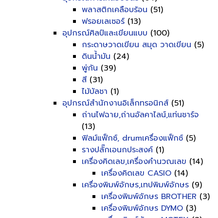
พลาสติกเคลือบร้อน
(51)
ฟรอยเลเซอร์
(13)
อุปกรณ์ศิลป์และเขียนแบบ
(100)
กระดาษวาดเขียน สมุด วาดเขียน
(5)
ดินน้ำมัน
(24)
พู่กัน
(39)
สี
(31)
ไม้บัลชา
(1)
อุปกรณ์สำนักงานอิเล็กทรอนิกส์
(51)
ถ่านไฟฉาย,ถ่านอัลคาไลน์,แท่นชาร์จ
(13)
ฟิลม์แฟ็กซ์, drumเครื่องแฟ็กซ์
(5)
รางปลั๊กเอนกประสงค์
(1)
เครื่องคิดเลข,เครื่องคำนวณเลข
(14)
เครื่องคิดเลข CASIO
(14)
เครื่องพิมพ์อักษร,เทปพิมพ์อักษร
(9)
เครื่องพิมพ์อักษร BROTHER
(3)
เครื่องพิมพ์อักษร DYMO
(3)