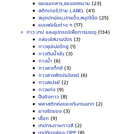
ซองเอกสาร,ซองจดหมาย
(23)
สติกเกอร์,ป้าย LABEL
(41)
สมุดปกอ่อน,ปกแข็ง,สมุดโน็ต
(25)
แบบฟอร์มต่าง ๆ
(17)
กาว เทป และอุปกรณ์เพื่อการบรรจุ
(134)
กล่องใส่นามบัตร
(3)
กาวซุปเปอร์กลู
(1)
กาวดินน้ำมัน
(3)
กาวน้ำ
(6)
กาวลาเท็กซ์
(3)
กาวสารพัดประโยชน์
(6)
กาวสเปรย์
(2)
กาวแท่ง
(9)
ปืนยิงกาว
(8)
พลาสติกห่อของกันกระแทก
(2)
ยางรัดของ
(3)
เชื่อก
(9)
เทปกระดาษกาวสี
(2)
เทปติดกล่อง OPP
(8)