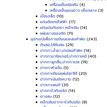
เครื่องเย็บชนิดคีม
(4)
เครื่องเย็บแขนยาว เย็บกลาง
(3)
เบ็ดเตล็ด
(10)
แท่นตัดเทปไฟฟ้า
(17)
แท่นประทับตรา หมึกเติม
(14)
แผ่นยางรองตัด
(11)
อุปกรณ์เพื่อการเขียนและลบคำผิด
(243)
ดินสอ,ไส้ดินสอ
(29)
ปากกา,น้ำยา,เทปลบคำผิด
(14)
ปากกามาร์คเกอร์,ปากกาเคมี
(40)
ปากกาลูกลื่น,ปากกาเจล
(19)
ปากกาหัวเข็ม
(5)
ปากกาเขียนแผ่นใส/ซีดี
(20)
ปากกาเน้นข้อความ
(12)
ปากกาเพนท์
(31)
ปากกาไวท์บอร์ด
(14)
ยางลบ
(12)
หมึกเติมปากกาไวท์บอร์ด
(8)