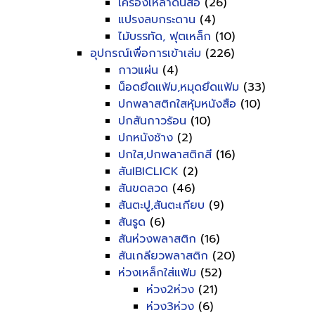
เครื่องเหลาดินสอ
(26)
แปรงลบกระดาน
(4)
ไม้บรรทัด, ฟุตเหล็ก
(10)
อุปกรณ์เพื่อการเข้าเล่ม
(226)
กาวแผ่น
(4)
น็อดยึดแฟ้ม,หมุดยึดแฟ้ม
(33)
ปกพลาสติกใสหุ้มหนังสือ
(10)
ปกสันกาวร้อน
(10)
ปกหนังช้าง
(2)
ปกใส,ปกพลาสติกสี
(16)
สันIBICLICK
(2)
สันขดลวด
(46)
สันตะปู,สันตะเกียบ
(9)
สันรูด
(6)
สันห่วงพลาสติก
(16)
สันเกลียวพลาสติก
(20)
ห่วงเหล็กใส่แฟ้ม
(52)
ห่วง2ห่วง
(21)
ห่วง3ห่วง
(6)