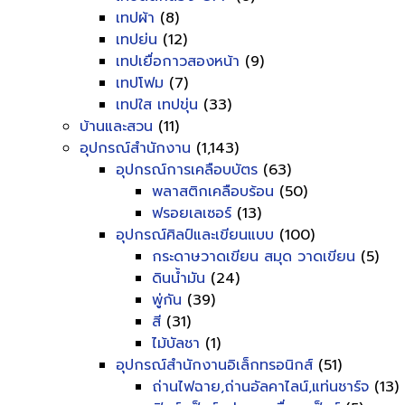
เทปผ้า
(8)
เทปย่น
(12)
เทปเยื่อกาวสองหน้า
(9)
เทปโฟม
(7)
เทปใส เทปขุ่น
(33)
บ้านและสวน
(11)
อุปกรณ์สำนักงาน
(1,143)
อุปกรณ์การเคลือบบัตร
(63)
พลาสติกเคลือบร้อน
(50)
ฟรอยเลเซอร์
(13)
อุปกรณ์ศิลป์และเขียนแบบ
(100)
กระดาษวาดเขียน สมุด วาดเขียน
(5)
ดินน้ำมัน
(24)
พู่กัน
(39)
สี
(31)
ไม้บัลชา
(1)
อุปกรณ์สำนักงานอิเล็กทรอนิกส์
(51)
ถ่านไฟฉาย,ถ่านอัลคาไลน์,แท่นชาร์จ
(13)