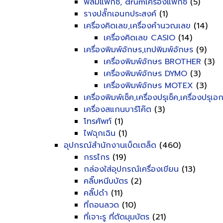
ฟิลม์แฟ็กซ์, drumเครื่องแฟ็กซ์
(5)
รางปลั๊กเอนกประสงค์
(1)
เครื่องคิดเลข,เครื่องคำนวณเลข
(14)
เครื่องคิดเลข CASIO
(14)
เครื่องพิมพ์อักษร,เทปพิมพ์อักษร
(9)
เครื่องพิมพ์อักษร BROTHER
(3)
เครื่องพิมพ์อักษร DYMO
(3)
เครื่องพิมพ์อักษร MOTEX
(3)
เครื่องพิมพ์เช็ค,เครื่องปรุเช็ค,เครื่องปรุเ
เครื่องสแกนบาร์โค๊ต
(3)
โทรศัพท์
(1)
ไฟฉุกเฉิน
(1)
อุปกรณ์สำนักงานเบ็ดเตล็ด
(460)
กรรไกร
(19)
กล่องใส่อุปกรณ์เครื่องเขียน
(13)
คลิ๊บหนีบบัตร
(2)
คลิ๊ปดำ
(11)
ที่ถอนลวด
(10)
ที่เจาะรู ที่ตัดมุมบัตร
(21)