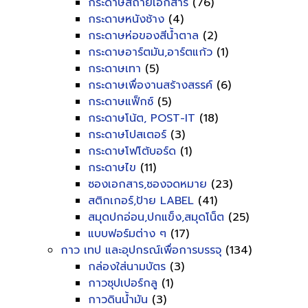
กระดาษสีถ่ายเอกสาร
(76)
กระดาษหนังช้าง
(4)
กระดาษห่อของสีน้ำตาล
(2)
กระดาษอาร์ตมัน,อาร์ตแก้ว
(1)
กระดาษเทา
(5)
กระดาษเพื่องานสร้างสรรค์
(6)
กระดาษแฟ็กซ์
(5)
กระดาษโน้ต, POST-IT
(18)
กระดาษโปสเตอร์
(3)
กระดาษโฟโต้บอร์ด
(1)
กระดาษไข
(11)
ซองเอกสาร,ซองจดหมาย
(23)
สติกเกอร์,ป้าย LABEL
(41)
สมุดปกอ่อน,ปกแข็ง,สมุดโน็ต
(25)
แบบฟอร์มต่าง ๆ
(17)
กาว เทป และอุปกรณ์เพื่อการบรรจุ
(134)
กล่องใส่นามบัตร
(3)
กาวซุปเปอร์กลู
(1)
กาวดินน้ำมัน
(3)