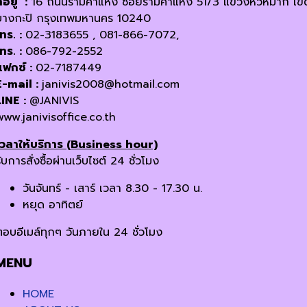
ี่อยู่ :
16 ถนนรามคำแหง ซอยรามคำแหง 51/3 แขวงหัวหมาก เข
บางกะปิ กรุงเทพมหานคร 10240
โทร. :
02-3183655 , 081-866-7072,
โทร. :
086-792-2552
แฟกซ์ :
02-7187449
E-mail :
janivis2008@hotmail.com
LINE :
@JANIVIS
www.janivisoffice.co.th
เวลาให้บริการ (Business hour)
ับการสั่งซื้อผ่านเว็บไซต์ 24 ชั่วโมง
วันจันทร์ - เสาร์ เวลา 8.30 - 17.30 น.
หยุด อาทิตย์
ตอบอีเมล์ทุกๆ วันภายใน 24 ชั่วโมง
MENU
HOME