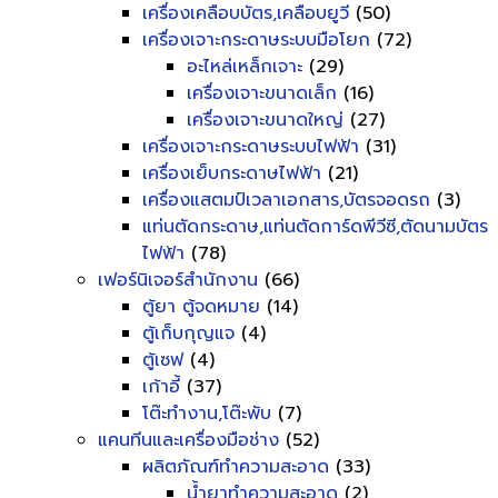
เครื่องเคลือบบัตร,เคลือบยูวี
(50)
เครื่องเจาะกระดาษระบบมือโยก
(72)
อะไหล่เหล็กเจาะ
(29)
เครื่องเจาะขนาดเล็ก
(16)
เครื่องเจาะขนาดใหญ่
(27)
เครื่องเจาะกระดาษระบบไฟฟ้า
(31)
เครื่องเย็บกระดาษไฟฟ้า
(21)
เครื่องแสตมป์เวลาเอกสาร,บัตรจอดรถ
(3)
แท่นตัดกระดาษ,แท่นตัดการ์ดพีวีซี,ตัดนามบัตร
ไฟฟ้า
(78)
เฟอร์นิเจอร์สำนักงาน
(66)
ตู้ยา ตู้จดหมาย
(14)
ตู้เก็บกุญแจ
(4)
ตู้เซฟ
(4)
เก้าอี้
(37)
โต๊ะทำงาน,โต๊ะพับ
(7)
แคนทีนและเครื่องมือช่าง
(52)
ผลิตภัณฑ์ทำความสะอาด
(33)
น้ำยาทำความสะอาด
(2)