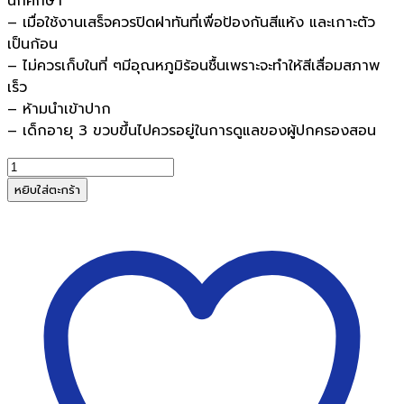
นักศึกษา
– เมื่อใช้งานเสร็จควรปิดฝาทันที่เพื่อป้องกันสีแห้ง และเกาะตัว
เป็นก้อน
– ไม่ควรเก็บในที่ ๆมีอุณหภูมิร้อนชื้นเพราะจะทำให้สีเสื่อมสภาพ
เร็ว
– ห้ามนำเข้าปาก
– เด็กอายุ 3 ขวบขึ้นไปควรอยู่ในการดูแลของผู้ปกครองสอน
จำนวน
สี
หยิบใส่ตะกร้า
น้ำ
มาสเตอร์
อาร์ต
12
สี
3
มล.Premium
Grade
tempera
colour