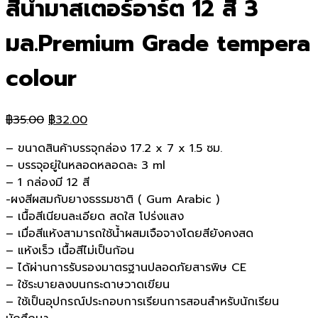
สีน้ำมาสเตอร์อาร์ต 12 สี 3
มล.Premium Grade tempera
colour
Original
Current
฿
35.00
฿
32.00
price
price
– ขนาดสินค้าบรรจุกล่อง 17.2 x 7 x 1.5 ซม.
was:
is:
– บรรจุอยู่ในหลอดหลอดละ 3 ml
฿35.00.
฿32.00.
– 1 กล่องมี 12 สี
-ผงสีผสมกับยางธรรมชาติ ( Gum Arabic )
– เนื้อสีเนียนละเอียด สดใส โปร่งแสง
– เมื่อสีแห้งสามารถใช้น้ำผสมเจือจางโดยสียังคงสด
– แห้งเร็ว เนื้อสีไม่เป็นก้อน
– ได้ผ่านการรับรองมาตรฐานปลอดภัยสารพิษ CE
– ใช้ระบายลงบนกระดาษวาดเขียน
– ใช้เป็นอุปกรณ์ประกอบการเรียนการสอนสำหรับนักเรียน