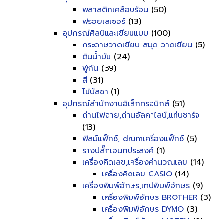
พลาสติกเคลือบร้อน
(50)
ฟรอยเลเซอร์
(13)
อุปกรณ์ศิลป์และเขียนแบบ
(100)
กระดาษวาดเขียน สมุด วาดเขียน
(5)
ดินน้ำมัน
(24)
พู่กัน
(39)
สี
(31)
ไม้บัลชา
(1)
อุปกรณ์สำนักงานอิเล็กทรอนิกส์
(51)
ถ่านไฟฉาย,ถ่านอัลคาไลน์,แท่นชาร์จ
(13)
ฟิลม์แฟ็กซ์, drumเครื่องแฟ็กซ์
(5)
รางปลั๊กเอนกประสงค์
(1)
เครื่องคิดเลข,เครื่องคำนวณเลข
(14)
เครื่องคิดเลข CASIO
(14)
เครื่องพิมพ์อักษร,เทปพิมพ์อักษร
(9)
เครื่องพิมพ์อักษร BROTHER
(3)
เครื่องพิมพ์อักษร DYMO
(3)