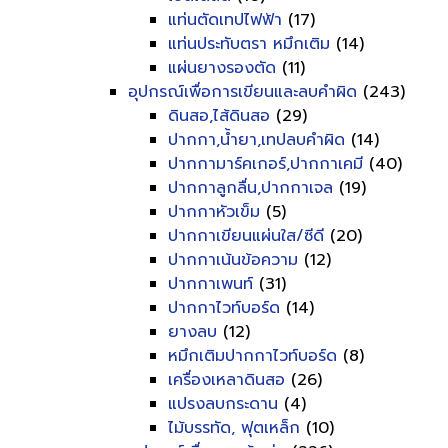
แท่นตัดเทปไฟฟ้า
(17)
แท่นประทับตรา หมึกเติม
(14)
แผ่นยางรองตัด
(11)
อุปกรณ์เพื่อการเขียนและลบคำผิด
(243)
ดินสอ,ไส้ดินสอ
(29)
ปากกา,น้ำยา,เทปลบคำผิด
(14)
ปากกามาร์คเกอร์,ปากกาเคมี
(40)
ปากกาลูกลื่น,ปากกาเจล
(19)
ปากกาหัวเข็ม
(5)
ปากกาเขียนแผ่นใส/ซีดี
(20)
ปากกาเน้นข้อความ
(12)
ปากกาเพนท์
(31)
ปากกาไวท์บอร์ด
(14)
ยางลบ
(12)
หมึกเติมปากกาไวท์บอร์ด
(8)
เครื่องเหลาดินสอ
(26)
แปรงลบกระดาน
(4)
ไม้บรรทัด, ฟุตเหล็ก
(10)