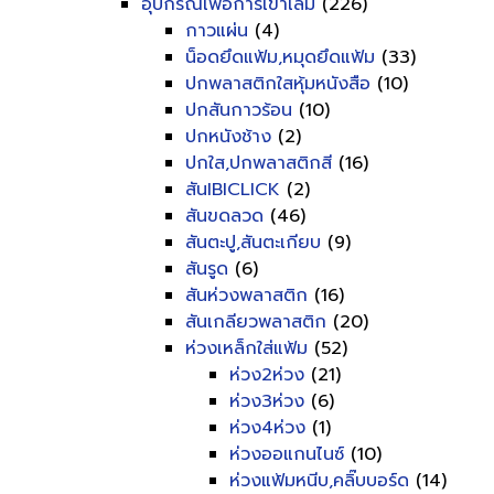
อุปกรณ์เพื่อการเข้าเล่ม
(226)
กาวแผ่น
(4)
น็อดยึดแฟ้ม,หมุดยึดแฟ้ม
(33)
ปกพลาสติกใสหุ้มหนังสือ
(10)
ปกสันกาวร้อน
(10)
ปกหนังช้าง
(2)
ปกใส,ปกพลาสติกสี
(16)
สันIBICLICK
(2)
สันขดลวด
(46)
สันตะปู,สันตะเกียบ
(9)
สันรูด
(6)
สันห่วงพลาสติก
(16)
สันเกลียวพลาสติก
(20)
ห่วงเหล็กใส่แฟ้ม
(52)
ห่วง2ห่วง
(21)
ห่วง3ห่วง
(6)
ห่วง4ห่วง
(1)
ห่วงออแกนไนซ์
(10)
ห่วงแฟ้มหนีบ,คลิ๊บบอร์ด
(14)