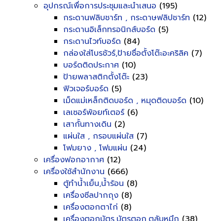
อุปกรณ์เพื่อการประชุมและนำเสนอ
(195)
กระดานฟลิบชาร์ท , กระดาษฟลิปชาร์ท
(12)
กระดานอิเล็กทรอนิกส์บอร์ด
(5)
กระดานไวท์บอร์ด
(84)
กล่องใส่โบรชัวร์,ป้ายชื่อตั้งโต๊ะอะคริลิค
(7)
บอร์ดติดประกาศ
(10)
ป้ายพลาสติกตั้งโต๊ะ
(23)
ฟิวเจอร์บอร์ด
(5)
เม็ดแม่เหล็กติดบอร์ด , หมุดติดบอร์ด
(10)
เลเซอร์พ้อยท์เตอร์
(6)
เสากั้นทางเดิน
(2)
แผ่นใส , กรอบแผ่นใส
(7)
โฟมยาง , โฟมแผ่น
(24)
เครื่องฟอกอากาศ
(12)
เครื่องใช้สำนักงาน
(666)
ตู้ทำน้ำเย็น,น้ำร้อน
(8)
เครื่องซีลปากถุง
(8)
เครื่องตอกตาไก่
(8)
เครื่องตอกบัตร,บัตรตอก,ตลับหมึก
(38)