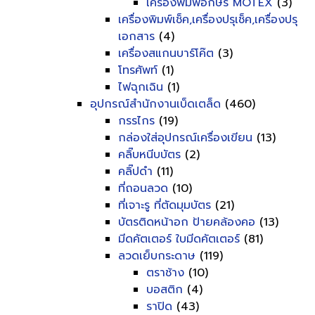
เครื่องพิมพ์อักษร MOTEX
(3)
เครื่องพิมพ์เช็ค,เครื่องปรุเช็ค,เครื่องปรุ
เอกสาร
(4)
เครื่องสแกนบาร์โค๊ต
(3)
โทรศัพท์
(1)
ไฟฉุกเฉิน
(1)
อุปกรณ์สำนักงานเบ็ดเตล็ด
(460)
กรรไกร
(19)
กล่องใส่อุปกรณ์เครื่องเขียน
(13)
คลิ๊บหนีบบัตร
(2)
คลิ๊ปดำ
(11)
ที่ถอนลวด
(10)
ที่เจาะรู ที่ตัดมุมบัตร
(21)
บัตรติดหน้าอก ป้ายคล้องคอ
(13)
มีดคัตเตอร์ ใบมีดคัตเตอร์
(81)
ลวดเย็บกระดาษ
(119)
ตราช้าง
(10)
บอสติก
(4)
ราปิด
(43)