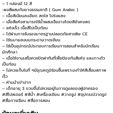
– 1 กล่องมี 12 สี
-ผงสีผสมกับยางธรรมชาติ ( Gum Arabic )
– เนื้อสีเนียนละเอียด สดใส โปร่งแสง
– เมื่อสีแห้งสามารถใช้น้ำผสมเจือจางโดยสียังคงสด
– แห้งเร็ว เนื้อสีไม่เป็นก้อน
– ได้ผ่านการรับรองมาตรฐานปลอดภัยสารพิษ CE
– ใช้ระบายลงบนกระดาษวาดเขียน
– ใช้เป็นอุปกรณ์ประกอบการเรียนการสอนสำหรับนักเรียน
นักศึกษา
– เมื่อใช้งานเสร็จควรปิดฝาทันที่เพื่อป้องกันสีแห้ง และเกาะตัว
เป็นก้อน
– ไม่ควรเก็บในที่ ๆมีอุณหภูมิร้อนชื้นเพราะจะทำให้สีเสื่อมสภาพ
เร็ว
– ห้ามนำเข้าปาก
– เด็กอายุ 3 ขวบขึ้นไปควรอยู่ในการดูแลของผู้ปกครอง
#สีโปสเตอร์ #สีน้ำ #เครื่องเขียน #วาดรูป #อุปกรณ์วาดรูป
#สื่อการเรียน #สื่อการสอน