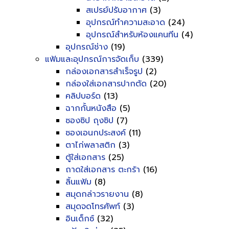
สเปรย์ปรับอากาศ
(3)
อุปกรณ์ทำความสะอาด
(24)
อุปกรณ์สำหรับห้องแคนทีน
(4)
อุปกรณ์ช่าง
(19)
แฟ้มและอุปกรณ์การจัดเก็บ
(339)
กล่องเอกสารสำเร็จรูป
(2)
กล่องใส่เอกสารปากตัด
(20)
คลิปบอร์ด
(13)
ฉากกั้นหนังสือ
(5)
ซองซิป ถุงซิป
(7)
ซองเอนกประสงค์
(11)
ตาไก่พลาสติก
(3)
ตู้ใส่เอกสาร
(25)
ถาดใส่เอกสาร ตะกร้า
(16)
ลิ้นแฟ้ม
(8)
สมุดกล่าวรายงาน
(8)
สมุดจดโทรศัพท์
(3)
อินเด็กซ์
(32)