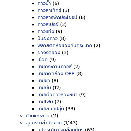
กาวน้ำ
(6)
กาวลาเท็กซ์
(3)
กาวสารพัดประโยชน์
(6)
กาวสเปรย์
(2)
กาวแท่ง
(9)
ปืนยิงกาว
(8)
พลาสติกห่อของกันกระแทก
(2)
ยางรัดของ
(3)
เชื่อก
(9)
เทปกระดาษกาวสี
(2)
เทปติดกล่อง OPP
(8)
เทปผ้า
(8)
เทปย่น
(12)
เทปเยื่อกาวสองหน้า
(9)
เทปโฟม
(7)
เทปใส เทปขุ่น
(33)
บ้านและสวน
(11)
อุปกรณ์สำนักงาน
(1,143)
อุปกรณ์การเคลือบบัตร
(63)