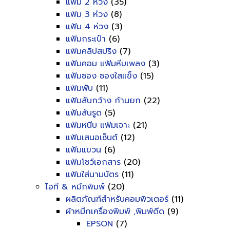
แฟ้ม 2 ห่วง
(35)
แฟ้ม 3 ห่วง
(8)
แฟ้ม 4 ห่วง
(3)
แฟ้มกระเป๋า
(6)
แฟ้มคลิปสปริง
(7)
แฟ้มคอม แฟ้มหีบเพลง
(3)
แฟ้มซอง ซองใสแข็ง
(15)
แฟ้มพับ
(11)
แฟ้มสันกว้าง ก้านยก
(22)
แฟ้มสันรูด
(5)
แฟ้มหนีบ แฟ้มเจาะ
(21)
แฟ้มเสนอเซ็นต์
(12)
แฟ้มแขวน
(6)
แฟ้มโชว์เอกสาร
(20)
แฟ้มใส่นามบัตร
(11)
ไอที & หมึกพิมพ์
(20)
ผลิตภัณฑ์สำหรับคอมพิวเตอร์
(11)
ผ้าหมึกเครื่องพิมพ์ ,พิมพ์ดีด
(9)
EPSON
(7)