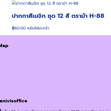
ปากกาสีเมจิก ชุด 12 สี ตราม้า H-88
฿
60.00
หยิบใส่ตะกร้า
Map
janivisoffice