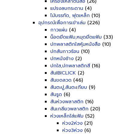
เครื่องเหลาดินสอ
(26)
แปรงลบกระดาน
(4)
ไม้บรรทัด, ฟุตเหล็ก
(10)
อุปกรณ์เพื่อการเข้าเล่ม
(226)
กาวแผ่น
(4)
น็อดยึดแฟ้ม,หมุดยึดแฟ้ม
(33)
ปกพลาสติกใสหุ้มหนังสือ
(10)
ปกสันกาวร้อน
(10)
ปกหนังช้าง
(2)
ปกใส,ปกพลาสติกสี
(16)
สันIBICLICK
(2)
สันขดลวด
(46)
สันตะปู,สันตะเกียบ
(9)
สันรูด
(6)
สันห่วงพลาสติก
(16)
สันเกลียวพลาสติก
(20)
ห่วงเหล็กใส่แฟ้ม
(52)
ห่วง2ห่วง
(21)
ห่วง3ห่วง
(6)