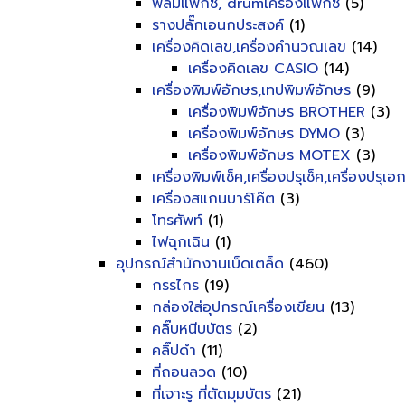
ฟิลม์แฟ็กซ์, drumเครื่องแฟ็กซ์
(5)
รางปลั๊กเอนกประสงค์
(1)
เครื่องคิดเลข,เครื่องคำนวณเลข
(14)
เครื่องคิดเลข CASIO
(14)
เครื่องพิมพ์อักษร,เทปพิมพ์อักษร
(9)
เครื่องพิมพ์อักษร BROTHER
(3)
เครื่องพิมพ์อักษร DYMO
(3)
เครื่องพิมพ์อักษร MOTEX
(3)
เครื่องพิมพ์เช็ค,เครื่องปรุเช็ค,เครื่องปรุเ
เครื่องสแกนบาร์โค๊ต
(3)
โทรศัพท์
(1)
ไฟฉุกเฉิน
(1)
อุปกรณ์สำนักงานเบ็ดเตล็ด
(460)
กรรไกร
(19)
กล่องใส่อุปกรณ์เครื่องเขียน
(13)
คลิ๊บหนีบบัตร
(2)
คลิ๊ปดำ
(11)
ที่ถอนลวด
(10)
ที่เจาะรู ที่ตัดมุมบัตร
(21)