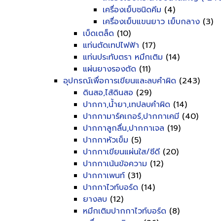
เครื่องเย็บชนิดคีม
(4)
เครื่องเย็บแขนยาว เย็บกลาง
(3)
เบ็ดเตล็ด
(10)
แท่นตัดเทปไฟฟ้า
(17)
แท่นประทับตรา หมึกเติม
(14)
แผ่นยางรองตัด
(11)
อุปกรณ์เพื่อการเขียนและลบคำผิด
(243)
ดินสอ,ไส้ดินสอ
(29)
ปากกา,น้ำยา,เทปลบคำผิด
(14)
ปากกามาร์คเกอร์,ปากกาเคมี
(40)
ปากกาลูกลื่น,ปากกาเจล
(19)
ปากกาหัวเข็ม
(5)
ปากกาเขียนแผ่นใส/ซีดี
(20)
ปากกาเน้นข้อความ
(12)
ปากกาเพนท์
(31)
ปากกาไวท์บอร์ด
(14)
ยางลบ
(12)
หมึกเติมปากกาไวท์บอร์ด
(8)