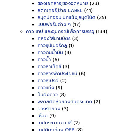
ซองเอกสาร,ซองจดหมาย
(23)
สติกเกอร์,ป้าย LABEL
(41)
สมุดปกอ่อน,ปกแข็ง,สมุดโน็ต
(25)
แบบฟอร์มต่าง ๆ
(17)
กาว เทป และอุปกรณ์เพื่อการบรรจุ
(134)
กล่องใส่นามบัตร
(3)
กาวซุปเปอร์กลู
(1)
กาวดินน้ำมัน
(3)
กาวน้ำ
(6)
กาวลาเท็กซ์
(3)
กาวสารพัดประโยชน์
(6)
กาวสเปรย์
(2)
กาวแท่ง
(9)
ปืนยิงกาว
(8)
พลาสติกห่อของกันกระแทก
(2)
ยางรัดของ
(3)
เชื่อก
(9)
เทปกระดาษกาวสี
(2)
เทปติดกล่อง OPP
(8)