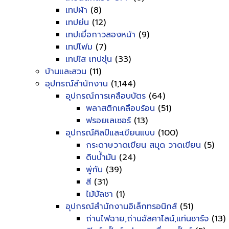
เทปผ้า
(8)
เทปย่น
(12)
เทปเยื่อกาวสองหน้า
(9)
เทปโฟม
(7)
เทปใส เทปขุ่น
(33)
บ้านและสวน
(11)
อุปกรณ์สำนักงาน
(1,144)
อุปกรณ์การเคลือบบัตร
(64)
พลาสติกเคลือบร้อน
(51)
ฟรอยเลเซอร์
(13)
อุปกรณ์ศิลป์และเขียนแบบ
(100)
กระดาษวาดเขียน สมุด วาดเขียน
(5)
ดินน้ำมัน
(24)
พู่กัน
(39)
สี
(31)
ไม้บัลชา
(1)
อุปกรณ์สำนักงานอิเล็กทรอนิกส์
(51)
ถ่านไฟฉาย,ถ่านอัลคาไลน์,แท่นชาร์จ
(13)