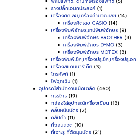
ฟิลม์แฟ็กซ์, drumเครื่องแฟ็กซ์
(5)
รางปลั๊กเอนกประสงค์
(1)
เครื่องคิดเลข,เครื่องคำนวณเลข
(14)
เครื่องคิดเลข CASIO
(14)
เครื่องพิมพ์อักษร,เทปพิมพ์อักษร
(9)
เครื่องพิมพ์อักษร BROTHER
(3)
เครื่องพิมพ์อักษร DYMO
(3)
เครื่องพิมพ์อักษร MOTEX
(3)
เครื่องพิมพ์เช็ค,เครื่องปรุเช็ค,เครื่องปรุเ
เครื่องสแกนบาร์โค๊ต
(3)
โทรศัพท์
(1)
ไฟฉุกเฉิน
(1)
อุปกรณ์สำนักงานเบ็ดเตล็ด
(460)
กรรไกร
(19)
กล่องใส่อุปกรณ์เครื่องเขียน
(13)
คลิ๊บหนีบบัตร
(2)
คลิ๊ปดำ
(11)
ที่ถอนลวด
(10)
ที่เจาะรู ที่ตัดมุมบัตร
(21)