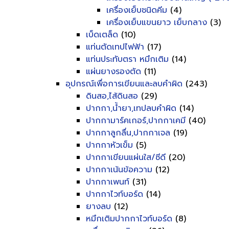
เครื่องเย็บชนิดคีม
(4)
เครื่องเย็บแขนยาว เย็บกลาง
(3)
เบ็ดเตล็ด
(10)
แท่นตัดเทปไฟฟ้า
(17)
แท่นประทับตรา หมึกเติม
(14)
แผ่นยางรองตัด
(11)
อุปกรณ์เพื่อการเขียนและลบคำผิด
(243)
ดินสอ,ไส้ดินสอ
(29)
ปากกา,น้ำยา,เทปลบคำผิด
(14)
ปากกามาร์คเกอร์,ปากกาเคมี
(40)
ปากกาลูกลื่น,ปากกาเจล
(19)
ปากกาหัวเข็ม
(5)
ปากกาเขียนแผ่นใส/ซีดี
(20)
ปากกาเน้นข้อความ
(12)
ปากกาเพนท์
(31)
ปากกาไวท์บอร์ด
(14)
ยางลบ
(12)
หมึกเติมปากกาไวท์บอร์ด
(8)